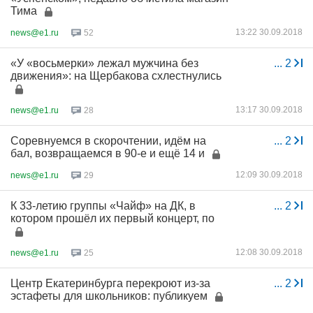
Тима
13:22 30.09.2018
news@e1.ru
52
«У «восьмерки» лежал мужчина без
...
2
движения»: на Щербакова схлестнулись
13:17 30.09.2018
news@e1.ru
28
Соревнуемся в скорочтении, идём на
...
2
бал, возвращаемся в 90-е и ещё 14 и
12:09 30.09.2018
news@e1.ru
29
К 33-летию группы «Чайф» на ДК, в
...
2
котором прошёл их первый концерт, по
12:08 30.09.2018
news@e1.ru
25
Центр Екатеринбурга перекроют из-за
...
2
эстафеты для школьников: публикуем