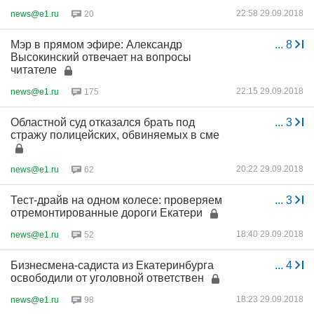
22:58 29.09.2018
news@e1.ru
20
Мэр в прямом эфире: Александр
...
8
Высокинский отвечает на вопросы
читателе
22:15 29.09.2018
news@e1.ru
175
Областной суд отказался брать под
...
3
стражу полицейских, обвиняемых в сме
20:22 29.09.2018
news@e1.ru
62
Тест-драйв на одном колесе: проверяем
...
3
отремонтированные дороги Екатери
18:40 29.09.2018
news@e1.ru
52
Бизнесмена-садиста из Екатеринбурга
...
4
освободили от уголовной ответствен
18:23 29.09.2018
news@e1.ru
98