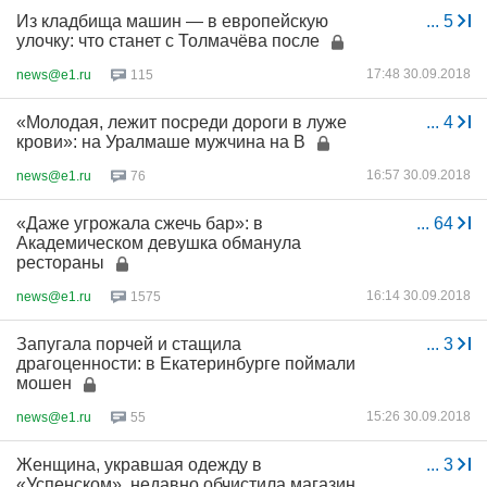
Из кладбища машин — в европейскую
...
5
улочку: что станет с Толмачёва после
17:48 30.09.2018
news@e1.ru
115
«Молодая, лежит посреди дороги в луже
...
4
крови»: на Уралмаше мужчина на В
16:57 30.09.2018
news@e1.ru
76
«Даже угрожала сжечь бар»: в
...
64
Академическом девушка обманула
рестораны
16:14 30.09.2018
news@e1.ru
1575
Запугала порчей и стащила
...
3
драгоценности: в Екатеринбурге поймали
мошен
15:26 30.09.2018
news@e1.ru
55
Женщина, укравшая одежду в
...
3
«Успенском», недавно обчистила магазин