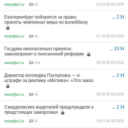
21:53 30.09.2018
news@e1.ru
20
Екатеринбург поборется за право
...
2
принять чемпионат мира по волейболу
21:16 30.09.2018
news@e1.ru
46
Госдума окончательно приняла
...
10
законопроект о пенсионной реформе
20:49 30.09.2018
news@e1.ru
248
Директор колледжа Ползунова — о
...
2
штрафе за рекламу «Мотива»: «Это заказ
20:16 30.09.2018
news@e1.ru
46
Свердловских водителей предупредили о
...
2
предстоящих заморозках
19:21 30.09.2018
news@e1.ru
41