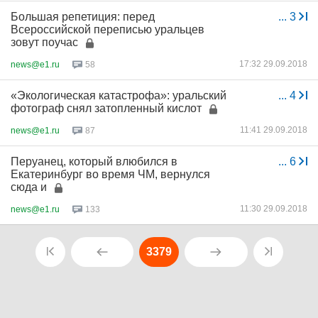
Большая репетиция: перед
...
3
Всероссийской переписью уральцев
зовут поучас
17:32 29.09.2018
news@e1.ru
58
«Экологическая катастрофа»: уральский
...
4
фотограф снял затопленный кислот
11:41 29.09.2018
news@e1.ru
87
Перуанец, который влюбился в
...
6
Екатеринбург во время ЧМ, вернулся
сюда и
11:30 29.09.2018
news@e1.ru
133
3379