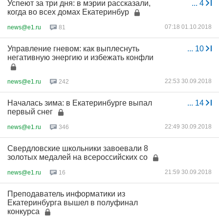
Успеют за три дня: в мэрии рассказали,
...
4
когда во всех домах Екатеринбур
07:18 01.10.2018
news@e1.ru
81
Управление гневом: как выплеснуть
...
10
негативную энергию и избежать конфли
22:53 30.09.2018
news@e1.ru
242
Началась зима: в Екатеринбурге выпал
...
14
первый снег
22:49 30.09.2018
news@e1.ru
346
Свердловские школьники завоевали 8
золотых медалей на всероссийских со
21:59 30.09.2018
news@e1.ru
16
Преподаватель информатики из
Екатеринбурга вышел в полуфинал
конкурса