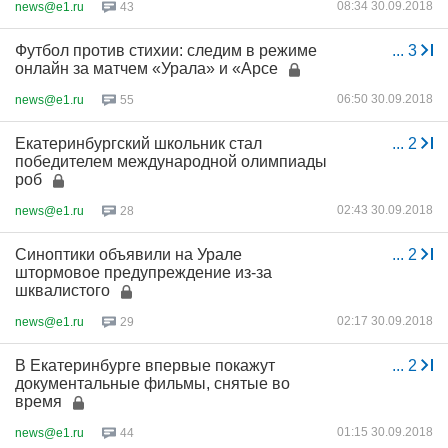
08:34 30.09.2018
news@e1.ru
43
Футбол против стихии: следим в режиме
...
3
онлайн за матчем «Урала» и «Арсе
06:50 30.09.2018
news@e1.ru
55
Екатеринбургский школьник стал
...
2
победителем международной олимпиады
роб
02:43 30.09.2018
news@e1.ru
28
Синоптики объявили на Урале
...
2
штормовое предупреждение из-за
шквалистого
02:17 30.09.2018
news@e1.ru
29
В Екатеринбурге впервые покажут
...
2
документальные фильмы, снятые во
время
01:15 30.09.2018
news@e1.ru
44