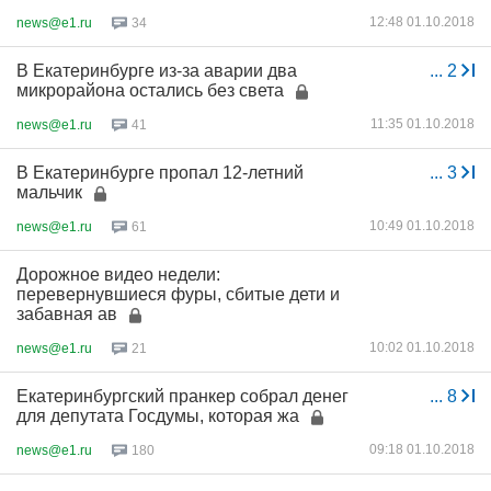
12:48 01.10.2018
news@e1.ru
34
В Екатеринбурге из-за аварии два
...
2
микрорайона остались без света
11:35 01.10.2018
news@e1.ru
41
В Екатеринбурге пропал 12-летний
...
3
мальчик
10:49 01.10.2018
news@e1.ru
61
Дорожное видео недели:
перевернувшиеся фуры, сбитые дети и
забавная ав
10:02 01.10.2018
news@e1.ru
21
Екатеринбургский пранкер собрал денег
...
8
для депутата Госдумы, которая жа
09:18 01.10.2018
news@e1.ru
180