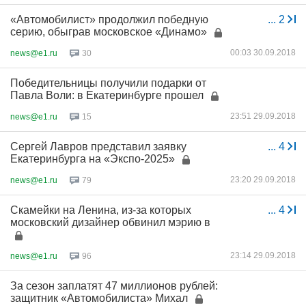
«Автомобилист» продолжил победную
...
2
серию, обыграв московское «Динамо»
00:03 30.09.2018
news@e1.ru
30
Победительницы получили подарки от
Павла Воли: в Екатеринбурге прошел
23:51 29.09.2018
news@e1.ru
15
Сергей Лавров представил заявку
...
4
Екатеринбурга на «Экспо-2025»
23:20 29.09.2018
news@e1.ru
79
Скамейки на Ленина, из-за которых
...
4
московский дизайнер обвинил мэрию в
23:14 29.09.2018
news@e1.ru
96
За сезон заплатят 47 миллионов рублей:
защитник «Автомобилиста» Михал