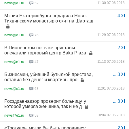
11:30 07.06.2018
news@e1.ru
52
Мэрия Екатеринбурга подарила Ново-
...
4
Тихвинскому монастырю скит на Шарташ
11:29 07.06.2018
news@e1.ru
76
В Пионерском поселке приставы
...
2
опечатали торговый центр Baku Plaza
11:13 07.06.2018
news@e1.ru
47
Бизнесмен, убивший бутылкой пристава,
...
3
оставил без денег и квартиры про
11:01 07.06.2018
news@e1.ru
63
Росздравнадзор проверит больницу, у
...
3
которой умерла женщина, так и не д
10:04 07.06.2018
news@e1.ru
58
«Тротуары могли бы быть поровнее»:
...
2