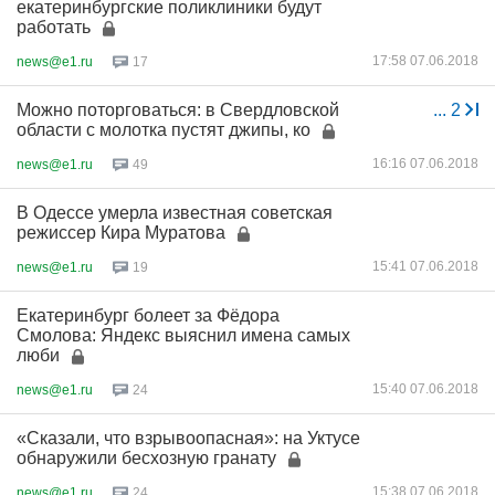
екатеринбургские поликлиники будут
работать
17:58 07.06.2018
news@e1.ru
17
Можно поторговаться: в Свердловской
...
2
области с молотка пустят джипы, ко
16:16 07.06.2018
news@e1.ru
49
В Одессе умерла известная советская
режиссер Кира Муратова
15:41 07.06.2018
news@e1.ru
19
Екатеринбург болеет за Фёдора
Смолова: Яндекс выяснил имена самых
люби
15:40 07.06.2018
news@e1.ru
24
«Сказали, что взрывоопасная»: на Уктусе
обнаружили бесхозную гранату
15:38 07.06.2018
news@e1.ru
24