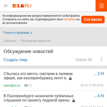
На информационном ресурсе применяются cookie-файлы.
Согласен
Оставаясь на сайте, вы подтверждаете свое
согласие
на
их использование.
Поиск по форумам
Общение
Обсуждение новостей
Обсуждение новостей
Создать тему
Online 56
Сбылась его мечта: смотрим в прямом
...
3
эфире, как екатеринбуржец летит в
20:16 07.06.2018
news@e1.ru
51
В Екатеринбурге назначили публичные
...
4
слушания по проекту ледовой арены