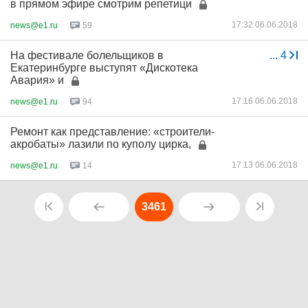
в прямом эфире смотрим репетици
17:32 06.06.2018
news@e1.ru
59
На фестивале болельщиков в
...
4
Екатеринбурге выступят «Дискотека
Авария» и
17:16 06.06.2018
news@e1.ru
94
Ремонт как представление: «строители-
акробаты» лазили по куполу цирка,
17:13 06.06.2018
news@e1.ru
14
3461