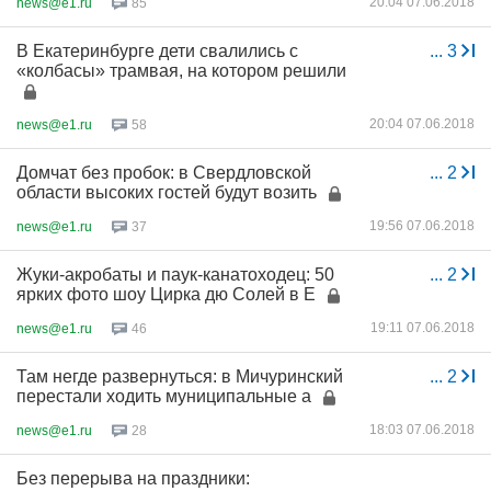
20:04 07.06.2018
news@e1.ru
85
В Екатеринбурге дети свалились с
...
3
«колбасы» трамвая, на котором решили
20:04 07.06.2018
news@e1.ru
58
Домчат без пробок: в Свердловской
...
2
области высоких гостей будут возить
19:56 07.06.2018
news@e1.ru
37
Жуки-акробаты и паук-канатоходец: 50
...
2
ярких фото шоу Цирка дю Солей в Е
19:11 07.06.2018
news@e1.ru
46
Там негде развернуться: в Мичуринский
...
2
перестали ходить муниципальные а
18:03 07.06.2018
news@e1.ru
28
Без перерыва на праздники: