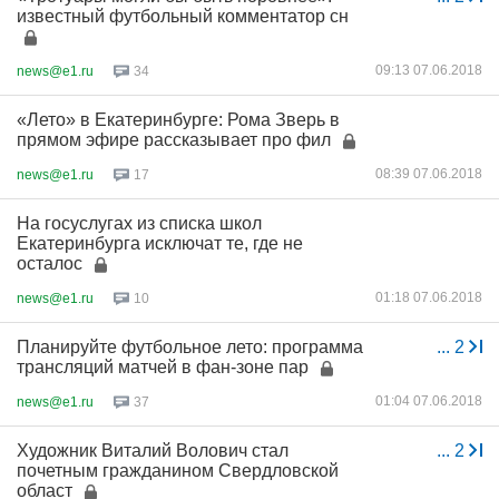
известный футбольный комментатор сн
09:13 07.06.2018
news@e1.ru
34
«Лето» в Екатеринбурге: Рома Зверь в
прямом эфире рассказывает про фил
08:39 07.06.2018
news@e1.ru
17
На госуслугах из списка школ
Екатеринбурга исключат те, где не
осталос
01:18 07.06.2018
news@e1.ru
10
Планируйте футбольное лето: программа
...
2
трансляций матчей в фан-зоне пар
01:04 07.06.2018
news@e1.ru
37
Художник Виталий Волович стал
...
2
почетным гражданином Свердловской
област