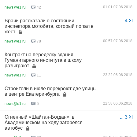
01:01 07.06.2018
news@e1.ru
42
Врачи рассказали о состоянии
...
4
инспектора мотобата, который попал в
жест
00:57 07.06.2018
news@e1.ru
78
Контракт на переделку здания
Гуманитарного института в школу
разыграют
23:22 06.06.2018
news@e1.ru
11
Строители в июле перекроют две улицы
в центре Екатеринбурга
22:58 06.06.2018
news@e1.ru
5
Огненный «Шайтан-Богдан»: в
...
3
Академическом на ходу загорелся
автобус