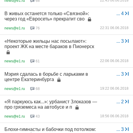
22:45 06.06.2018
news@e1.ru
68
В живых останется только «Связной»:
...
4
через год «Евросеть» прекратит сво
22:31 06.06.2018
news@e1.ru
76
«Некоторые жильцы нас посылают»:
...
3
проект ЖК на месте бараков в Пионерск
22:06 06.06.2018
news@e1.ru
61
Мэрия сдалась в борьбе с ларьками в
...
3
центре Екатеринбурга
19:22 06.06.2018
news@e1.ru
68
«Я паркуюсь как...»: урбанист Злоказов —
...
2
про гряземеса на автобусе и п
18:56 06.06.2018
news@e1.ru
43
Блохи-гимнасты и бабочки под потолком:
...
3