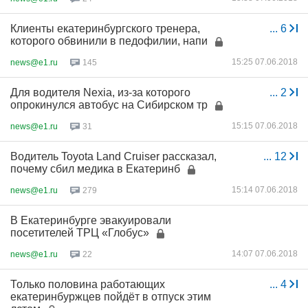
Клиенты екатеринбургского тренера,
...
6
которого обвинили в педофилии, напи
15:25 07.06.2018
news@e1.ru
145
Для водителя Nexia, из-за которого
...
2
опрокинулся автобус на Сибирском тр
15:15 07.06.2018
news@e1.ru
31
Водитель Toyota Land Cruiser рассказал,
...
12
почему сбил медика в Екатеринб
15:14 07.06.2018
news@e1.ru
279
В Екатеринбурге эвакуировали
посетителей ТРЦ «Глобус»
14:07 07.06.2018
news@e1.ru
22
Только половина работающих
...
4
екатеринбуржцев пойдёт в отпуск этим