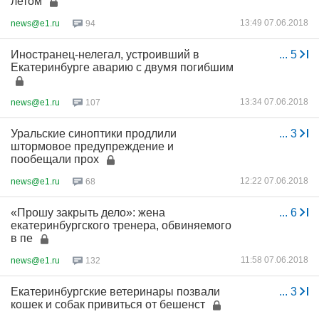
летом
13:49 07.06.2018
news@e1.ru
94
Иностранец-нелегал, устроивший в
...
5
Екатеринбурге аварию с двумя погибшим
13:34 07.06.2018
news@e1.ru
107
Уральские синоптики продлили
...
3
штормовое предупреждение и
пообещали прох
12:22 07.06.2018
news@e1.ru
68
«Прошу закрыть дело»: жена
...
6
екатеринбургского тренера, обвиняемого
в пе
11:58 07.06.2018
news@e1.ru
132
Екатеринбургские ветеринары позвали
...
3
кошек и собак привиться от бешенст