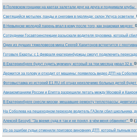
В Полевском гонщики на картах залетали друг на друга и поднимали клубы
Светящийся мотылек, панды и снеговик в гирлянде: склон Уктуса осветили
В Невьянске молодой парень впал в кому после того, как знакомая медсес
Сотрудники Госавтоинспекции разыскали водителя грузовика, который сб
Один из лучших тяжеловесов мира Сергей Харитонов встретится с против
Готовьте Екарты: с 1 февраля екатеринбуржцы смогут подключить переса
В Екатеринбурге будут судить мужчину, который за три месяца украл 32 в
Держится за голову и отходит от машины: появилось видео ДТП на Соболе
Фотовыставка из историй E1.RU об отцах неизлечимо больных детей буде
Авиакомпаниям России и Египта разрешили летать между Москвой и Каир
В Екатеринбурге снесли киоски, мешавшие ремонту теплотрассы: девятиэ
На Соболева на пешеходном переходе водитель ГАЗели сбил школьника, 
Алексей Беззуб: "За время суда я так и не понял, в чём меня обвиняют"
(
Из-за ошибки судьи отменили приговор виновнику ДТП, который пьяным по