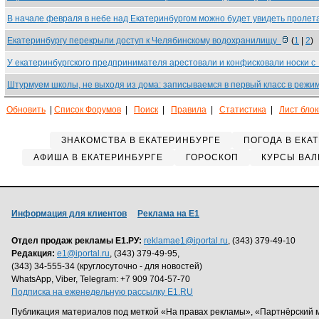
В начале февраля в небе над Екатеринбургом можно будет увидеть проле
Екатеринбургу перекрыли доступ к Челябинскому водохранилищу
(
1
|
2
)
У екатеринбургского предпринимателя арестовали и конфисковали носки 
Штурмуем школы, не выходя из дома: записываемся в первый класс в реж
Обновить
|
Список Форумов
|
Поиск
|
Правила
|
Статистика
|
Лист бло
ЗНАКОМСТВА В ЕКАТЕРИНБУРГЕ
ПОГОДА В ЕКА
АФИША В ЕКАТЕРИНБУРГЕ
ГОРОСКОП
КУРСЫ ВАЛ
Информация для клиентов
Реклама на Е1
Отдел продаж рекламы Е1.РУ:
reklamae1@iportal.ru
, (343) 379-49-10
Редакция:
e1@iportal.ru
, (343) 379-49-95,
(343) 34-555-34 (круглосуточно - для новостей)
WhatsApp, Viber, Telegram: +7 909 704-57-70
Подписка на еженедельную рассылку E1.RU
Публикация материалов под меткой «На правах рекламы», «Партнёрский 