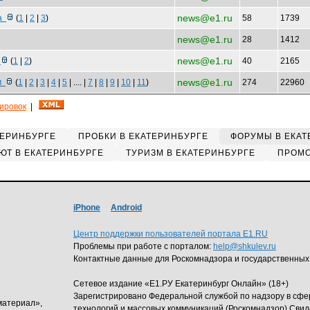
news@e1.ru
та
(
1
|
2
|
3
)
58
1739
news@e1.ru
28
1412
news@e1.ru
с
(
1
|
2
)
40
2165
news@e1.ru
им
(
1
|
2
|
3
|
4
|
5
| .... |
7
|
8
|
9
|
10
|
11
)
274
22960
кировок
|
ТЕРИНБУРГЕ
ПРОБКИ В ЕКАТЕРИНБУРГЕ
ФОРУМЫ В ЕКАТ
ЮТ В ЕКАТЕРИНБУРГЕ
ТУРИЗМ В ЕКАТЕРИНБУРГЕ
ПРОМО
iPhone
Android
Центр поддержки пользователей портала E1.RU
Проблемы при работе с порталом:
help@shkulev.ru
Контактные данные для Роскомнадзора и государственных
Сетевое издание «Е1.РУ Екатеринбург Онлайн» (18+)
Зарегистрировано Федеральной службой по надзору в сф
материал»,
технологий и массовых коммуникаций (Роскомнадзор) Свид