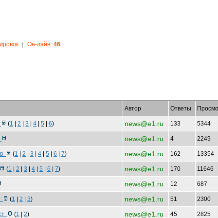
кировок
|
Он-лайн:
46
Автор
Ответы
Просмо
news@e1.ru
к
(
1
|
2
|
3
|
4
|
5
|
6
)
133
5344
news@e1.ru
е
4
2249
news@e1.ru
рв
(
1
|
2
|
3
|
4
|
5
|
6
|
7
)
162
13354
news@e1.ru
(
1
|
2
|
3
|
4
|
5
|
6
|
7
)
170
11646
news@e1.ru
12
687
news@e1.ru
р
(
1
|
2
|
3
)
51
2300
news@e1.ru
аст
(
1
|
2
)
45
2825