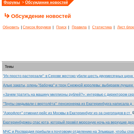
Форумы
>
Обсуждение новостей
Обсуждение новостей
Обновить
|
Список Форумов
|
Поиск
|
Правила
|
Статистика
|
Лист бло
Темы
"Их просто растерзали": в Серове жестоко убили шесть двухмесячных щен
Алые закаты, олень-"бабочка" и трон Снежной королевы: выбираем лучше
«Зачем тратить на машину миллионы рублей?»: интервью с директором се
"Трупы скидывали с вертолёта": пенсионерка из Екатеринбурга написала д
"Аэрофлот" отменил рейс из Москвы в Екатеринбург из-за снегопадов в ст
Екатеринбуржец спас кота, который провёл морозную ночь на верхушке де
МЧС и Росгвардия прибыли к почтовому отделению на Эльмаше, чтобы сп