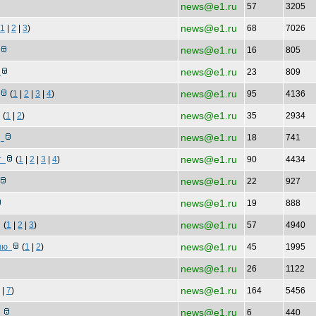
news@e1.ru
57
3205
news@e1.ru
1
|
2
|
3
)
68
7026
news@e1.ru
16
805
news@e1.ru
р
23
809
news@e1.ru
(
1
|
2
|
3
|
4
)
95
4136
news@e1.ru
(
1
|
2
)
35
2934
news@e1.ru
д
18
741
news@e1.ru
ет
(
1
|
2
|
3
|
4
)
90
4434
news@e1.ru
22
927
news@e1.ru
19
888
news@e1.ru
(
1
|
2
|
3
)
57
4940
news@e1.ru
сню
(
1
|
2
)
45
1995
news@e1.ru
26
1122
news@e1.ru
|
7
)
164
5456
news@e1.ru
п
6
440