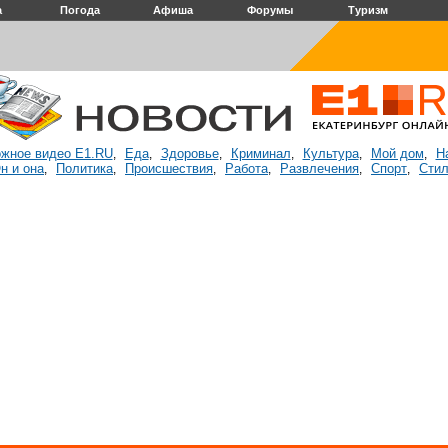
а
Погода
Афиша
Форумы
Туризм
жное видео E1.RU
Еда
Здоровье
Криминал
Культура
Мой дом
Н
,
,
,
,
,
,
н и она
Политика
Происшествия
Работа
Развлечения
Спорт
Стил
,
,
,
,
,
,