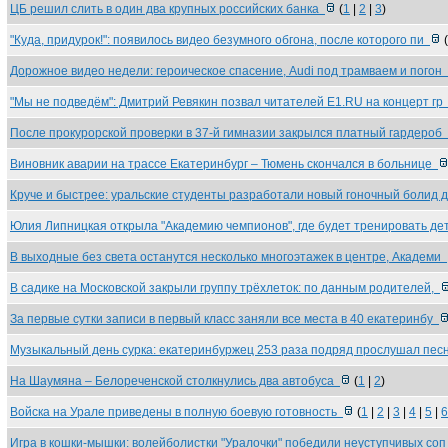
ЦБ решил слить в один два крупных российских банка
(
1
|
2
|
3
)
"Куда, придурок!": появилось видео безумного обгона, после которого пи
(
Дорожное видео недели: героическое спасение, Audi под трамваем и погон
"Мы не подведём": Дмитрий Ревякин позвал читателей E1.RU на концерт г
После прокурорской проверки в 37-й гимназии закрылся платный гардероб
Виновник аварии на трассе Екатеринбург – Тюмень скончался в больнице
Круче и быстрее: уральские студенты разработали новый гоночный болид 
Юлия Липницкая открыла "Академию чемпионов", где будет тренировать д
В выходные без света останутся несколько многоэтажек в центре, Академи
В садике на Московской закрыли группу трёхлеток: по данным родителей,
За первые сутки записи в первый класс заняли все места в 40 екатеринбу
Музыкальный день сурка: екатеринбуржец 253 раза подряд прослушал пе
На Шаумяна – Белореченской столкнулись два автобуса
(
1
|
2
)
Войска на Урале приведены в полную боевую готовность
(
1
|
2
|
3
|
4
|
5
|
6
Игра в кошки-мышки: волейболистки "Уралочки" победили неуступчивых со