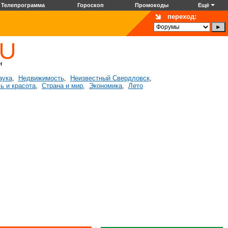
Телепрограмма
Гороскоп
Промокоды
Ещё
переход:
аука
Недвижимость
Неизвестный Свердловск
,
,
,
ь и красота
Страна и мир
Экономика
Лето
,
,
,