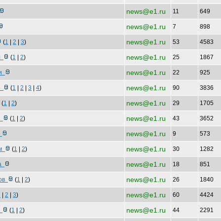
news@e1.ru
11
649
news@e1.ru
7
898
news@e1.ru
(
1
|
2
|
3
)
53
4583
news@e1.ru
ил
(
1
|
2
)
25
1867
news@e1.ru
ни
22
925
news@e1.ru
до
(
1
|
2
|
3
|
4
)
90
3836
news@e1.ru
(
1
|
2
)
29
1705
news@e1.ru
в
(
1
|
2
)
43
3652
news@e1.ru
т
9
573
news@e1.ru
ом
(
1
|
2
)
30
1282
news@e1.ru
та
18
851
news@e1.ru
дов
(
1
|
2
)
26
1840
news@e1.ru
1
|
2
|
3
)
60
4424
news@e1.ru
г
(
1
|
2
)
44
2291