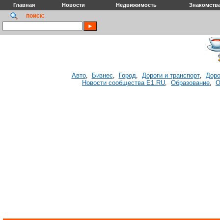
Главная
Новости
Недвижимость
Знакомств
поиск:
Авто
Бизнес
Город
Дороги и транспорт
Доро
,
,
,
,
Новости сообщества E1.RU
Образование
О
,
,