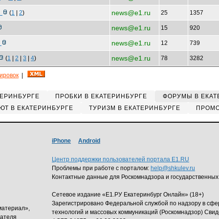
news@e1.ru
ы
(
1
|
2
)
25
1357
news@e1.ru
15
920
news@e1.ru
а
12
739
news@e1.ru
(
1
|
2
|
3
|
4
)
78
3282
кировок
|
ТЕРИНБУРГЕ
ПРОБКИ В ЕКАТЕРИНБУРГЕ
ФОРУМЫ В ЕКАТ
ЮТ В ЕКАТЕРИНБУРГЕ
ТУРИЗМ В ЕКАТЕРИНБУРГЕ
ПРОМО
iPhone
Android
Центр поддержки пользователей портала E1.RU
Проблемы при работе с порталом:
help@shkulev.ru
Контактные данные для Роскомнадзора и государственных
Сетевое издание «Е1.РУ Екатеринбург Онлайн» (18+)
Зарегистрировано Федеральной службой по надзору в сф
материал»,
технологий и массовых коммуникаций (Роскомнадзор) Свид
дателя