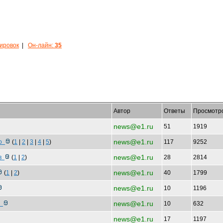
кировок
|
Он-лайн:
35
Автор
Ответы
Просмотр
news@e1.ru
51
1919
news@e1.ru
хо
(
1
|
2
|
3
|
4
|
5
)
117
9252
news@e1.ru
ов
(
1
|
2
)
28
2814
news@e1.ru
(
1
|
2
)
40
1799
news@e1.ru
10
1196
news@e1.ru
о
10
632
news@e1.ru
17
1197