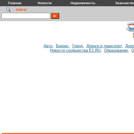
Главная
Новости
Недвижимость
Знакомств
поиск:
Авто
Бизнес
Город
Дороги и транспорт
Доро
,
,
,
,
Новости сообщества E1.RU
Образование
О
,
,