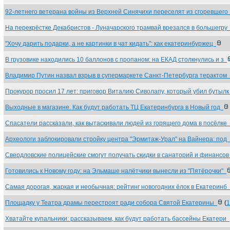
92-летнего ветерана войны из Верхней Синячихи переселят из сгоревшег
На перекрёстке Декабристов - Луначарского трамвай врезался в большегр
"Хочу дарить подарки, а не картинки в чат кидать": как екатеринбуржец
В грузовике находились 10 баллонов с пропаном: на ЕКАД столкнулись и з
Владимир Путин назвал взрыв в супермаркете Санкт-Петербурга терактом
Прокурор просил 17 лет: приговор Виталию Сиволапу, который убил бутыл
Выходные в магазине. Как будут работать ТЦ Екатеринбурга в Новый год
Спасатели рассказали, как вытаскивали людей из горящего дома в посёлке
Археологи заблокировали стройку центра "Эрмитаж-Урал" на Вайнера: под
Свердловские полицейские смогут получать скидки в санаторий и финансо
Готовились к Новому году: на Эльмаше налётчики вынесли из "Пятёрочки"
Самая дорогая, жаркая и необычная: рейтинг новогодних ёлок в Екатеринб
Площадку у Театра драмы перестроят ради собора Святой Екатерины
(
1
Хватайте купальники: рассказываем, как будут работать бассейны Екатери