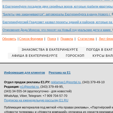
В Екатеринбурге посадили двух серийных воров, которые грабили квартир
"Билеты уже заканчиваются": автовокзалы Екатеринбурга в канун Нового г
Екатеринбургский Градсовет назвал проекты зданий и районов, которые р
Откровения Деда Мороза: что просят на Новый год уральские дети и какие
Обновить
|
Список Форумов
|
Поиск
|
Правила
|
Статистика
|
Лист бло
ЗНАКОМСТВА В ЕКАТЕРИНБУРГЕ
ПОГОДА В ЕКА
АФИША В ЕКАТЕРИНБУРГЕ
ГОРОСКОП
КУРСЫ ВАЛ
Информация для клиентов
Реклама на Е1
Отдел продаж рекламы Е1.РУ:
reklamae1@iportal.ru
, (343) 379-49-10
Редакция:
e1@iportal.ru
, (343) 379-49-95,
(343) 34-555-34 (круглосуточно - для новостей)
WhatsApp, Viber, Telegram: +7 909 704-57-70
Подписка на еженедельную рассылку E1.RU
Публикация материалов под меткой «На правах рекламы», «Партнёрский 
«Новости телекома» и «Новости компаний» оплачена из средств рекламо