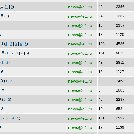
news@e1.ru
о
(
1
|
2
)
48
2356
news@e1.ru
у
(
1
)
24
1287
news@e1.ru
18
2357
news@e1.ru
13
1120
news@e1.ru
(
1
|
2
|
3
|
4
|
5
)
108
4586
news@e1.ru
к
(
1
|
2
|
3
|
4
|
5
)
114
9615
news@e1.ru
(
1
|
2
)
43
2811
news@e1.ru
12
1127
news@e1.ru
(
1
|
2
)
29
1468
news@e1.ru
в
3
1003
news@e1.ru
(
1
|
2
)
46
2237
news@e1.ru
10
658
news@e1.ru
|
2
|
3
|
4
|
5
)
121
3997
news@e1.ru
17
1139