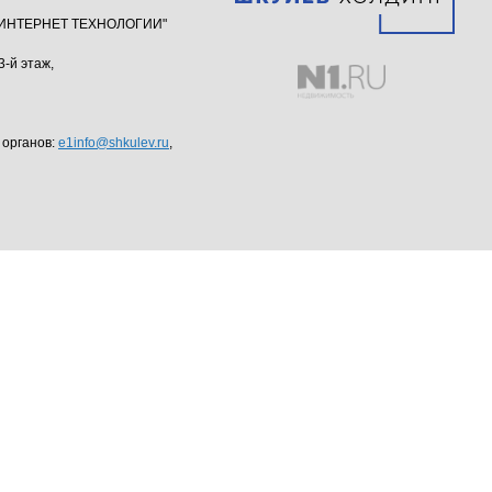
ю "ИНТЕРНЕТ ТЕХНОЛОГИИ"
3-й этаж,
 органов:
e1info@shkulev.ru
,