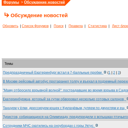
Форумы
>
Обсуждение новостей
Обсуждение новостей
Обновить
|
Список Форумов
|
Поиск
|
Правила
|
Статистика
|
Лист бло
Темы
Предпраздничный Екатеринбург встал в 7-балльные пробки
(
1
|
2
|
3
)
В Москве рейсовый автобус протаранил толпу и въехал в подземный пере
"Маму отбросило взрывной волной": пострадавшие во время взрыва в Сад
Екатеринбуржца, который за сутки обворовал несколько сотовых салонов,
Танцуем у ёлки, дрессируем кошек с Куклачёвым, гуляем по джунглям и ещ
Туристов, собирающихся на Олимпиаду, предупредили о вспышках птичьег
Сотрудники МЧС скатились на сноубордах с горы Уктус