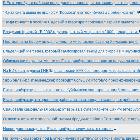
В Екатеринбурге рабочие повредили газопровод и оставили десяток домов
"Из-за снега дыры не видно": у "Космоса" екатеринбуржец с ребёнком нат
"Люди кричат": в посёлке Садовый в квартире произошёл взрыв и вылетел
Владимир Крицкий: "В 2002 году квадратный метр стоил 1000 долларов - и
Построили на берегу пруда: гуляем по живописной базе на Химмаше, где б
Владелицей Mercedes, который заблокировал въезд для скорой в Мичурин
Облизывали и грызли: мишки из Екатеринбургского зоопарка получили нов
На ВИЗе сотрудники ГИБДД остановили ВАЗ без номеров, который с сент
Якоб онлайн: сити-менеджер проводит большую итоговую пресс-конфере
Екатеринбуржцу, из-за которого на Куйбышева упал кран и погиб машинис
Екатеринбуржец, которого оштрафовали за стоянку на газоне, потребовал
Сработала самодельная бомба: от взрыва в супермаркете Санкт-Петербу
Отловить четыре с половиной тысячи бродячих собак в Екатеринбурге пор
Новогодние выходные в Екатеринбурге начнутся с оттепели
На Тюменском тракте под Екатеринбургом затянулся ремонт моста, где во