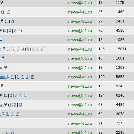
news@e1.ru
17
1175
news@e1.ru
(
1
|
2
)
36
1469
news@e1.ru
и
(
1
|
2
)
27
2431
news@e1.ru
(
1
|
2
|
3
|
4
)
76
4516
news@e1.ru
18
1086
news@e1.ru
ск
(
1
|
2
|
3
|
4
|
5
|
6
|
7
|
8
)
185
15871
news@e1.ru
о
16
1001
news@e1.ru
ябр
17
1363
news@e1.ru
нцию
(
1
|
2
|
3
|
4
|
5
)
120
5653
news@e1.ru
т
15
924
news@e1.ru
(
1
|
2
|
3
|
4
|
5
)
124
6246
news@e1.ru
рга
(
1
|
2
|
3
)
63
4489
news@e1.ru
у
(
1
|
2
|
3
)
59
3078
news@e1.ru
21
727
news@e1.ru
д
(
1
|
2
)
39
2245