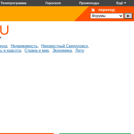
Телепрограмма
Гороскоп
Промокоды
Ещё
переход:
аука
Недвижимость
Неизвестный Свердловск
,
,
,
ь и красота
Страна и мир
Экономика
Лето
,
,
,