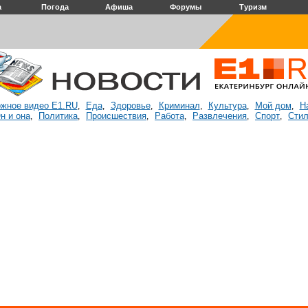
а
Погода
Афиша
Форумы
Туризм
жное видео E1.RU
Еда
Здоровье
Криминал
Культура
Мой дом
Н
,
,
,
,
,
,
н и она
Политика
Происшествия
Работа
Развлечения
Спорт
Стил
,
,
,
,
,
,