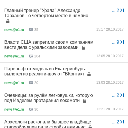
Главный тренер "Урала" Александр
...
2
Тарханов - о четвёртом месте в чемпио
15:17 28.10.2017
news@e1.ru
35
Власти США запретили своим компаниям
...
9
вести дела с уральскими заводами
13:05 28.10.2017
news@e1.ru
204
Парень-фотомодель из Екатеринбурга
вылетел из реалити-шоу от "ВКонтакт
13:03 28.10.2017
news@e1.ru
20
Очевидцы: за рулём легковушки, которую
...
2
под Ивделем протаранил локомоти
12:21 28.10.2017
news@e1.ru
30
Археологи раскопали бывшее кладбище
...
2
старообрядцев ради стройки админис