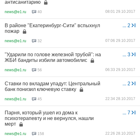
антисанитарию
08:01 29.10.2017
news@e1.ru
40
В районе "Екатеринбург-Сити" вспыхнул
...
2
пожар
07:06 29.10.2017
news@e1.ru
32
"Ударили по голове железной трубой": на
...
3
ЖБИ бандиты избили автомобилис
06:33 29.10.2017
news@e1.ru
56
Ставки по вкладам упадут: Центральный
...
2
банк понизил ключевую ставку
22:34 28.10.2017
news@e1.ru
45
Парня, который ушел из дома к
...
7
психотерапевту и не вернулся, нашли
мерт
22:26 28.10.2017
news@e1.ru
158