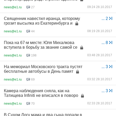
09:24 28.10.2017
news@e1.ru
27
Священник навестил иранца, которому
...
2
грозит высылка из Екатеринбурга и
08:19 28.10.2017
news@e1.ru
44
Пока на 67-м месте: Юля Михалкова
...
8
вступила в борьбу за звание самой се
03:48 28.10.2017
news@e1.ru
198
На мемориал Московского тракта пустят
...
3
бесплатные автобусы в День памят
03:32 28.10.2017
news@e1.ru
69
Камера наблюдения сняла, как на
...
3
Татищева Infiniti не вписался в поворо
02:33 28.10.2017
news@e1.ru
70
В Сухом Логу мама и два сына попали в