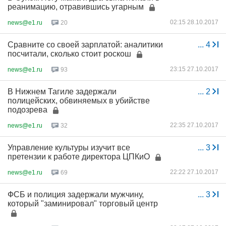
реанимацию, отравившись угарным
02:15 28.10.2017
news@e1.ru
20
Сравните со своей зарплатой: аналитики
...
4
посчитали, сколько стоит роскош
23:15 27.10.2017
news@e1.ru
93
В Нижнем Тагиле задержали
...
2
полицейских, обвиняемых в убийстве
подозрева
22:35 27.10.2017
news@e1.ru
32
Управление культуры изучит все
...
3
претензии к работе директора ЦПКиО
22:22 27.10.2017
news@e1.ru
69
ФСБ и полиция задержали мужчину,
...
3
который "заминировал" торговый центр