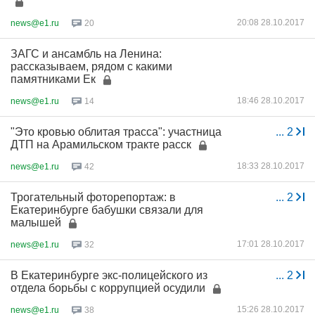
20:08 28.10.2017
news@e1.ru
20
ЗАГС и ансамбль на Ленина:
рассказываем, рядом с какими
памятниками Ек
18:46 28.10.2017
news@e1.ru
14
"Это кровью облитая трасса": участница
...
2
ДТП на Арамильском тракте расск
18:33 28.10.2017
news@e1.ru
42
Трогательный фоторепортаж: в
...
2
Екатеринбурге бабушки связали для
малышей
17:01 28.10.2017
news@e1.ru
32
В Екатеринбурге экс-полицейского из
...
2
отдела борьбы с коррупцией осудили
15:26 28.10.2017
news@e1.ru
38