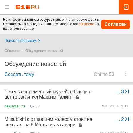
На информационном ресурсе применяются cookie-файлы.
Согласен
Оставаясь на сайте, вы подтверждаете свое
согласие
на
их использование.
Поиск по форумам
Общение
Обсуждение новостей
Обсуждение новостей
Создать тему
Online 53
"Очень современный музей": в Ельцин-
...
3
центр заглянул Максим Галкин
15:31 29.10.2017
news@e1.ru
53
Mitsubishi с отпавшим колесом стоит на
...
2
рельсах: на 8 Марта из-за авари