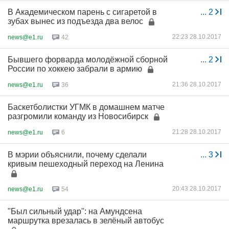
В Академическом парень с сигаретой в
...
2
зубах вынес из подъезда два велос
22:23 28.10.2017
news@e1.ru
42
Бывшего форварда молодёжной сборной
...
2
России по хоккею забрали в армию
21:36 28.10.2017
news@e1.ru
36
Баскетболистки УГМК в домашнем матче
разгромили команду из Новосибирск
21:28 28.10.2017
news@e1.ru
6
В мэрии объяснили, почему сделали
...
3
кривым пешеходный переход на Ленина
20:43 28.10.2017
news@e1.ru
54
"Был сильный удар": на Амундсена
маршрутка врезалась в зелёный автобус