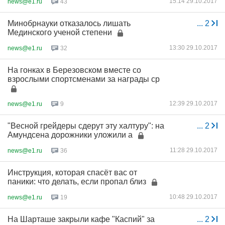
15:14 29.10.2017
news@e1.ru
43
Минобрнауки отказалось лишать
...
2
Мединского ученой степени
13:30 29.10.2017
news@e1.ru
32
На гонках в Березовском вместе со
взрослыми спортсменами за награды ср
12:39 29.10.2017
news@e1.ru
9
"Весной грейдеры сдерут эту халтуру": на
...
2
Амундсена дорожники уложили а
11:28 29.10.2017
news@e1.ru
36
Инструкция, которая спасёт вас от
паники: что делать, если пропал близ
10:48 29.10.2017
news@e1.ru
19
На Шарташе закрыли кафе "Каспий" за
...
2