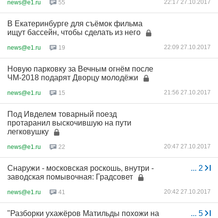
22:17 27.10.2017
news@e1.ru
55
В Екатеринбурге для съёмок фильма
ищут бассейн, чтобы сделать из него
22:09 27.10.2017
news@e1.ru
19
Новую парковку за Вечным огнём после
ЧМ-2018 подарят Дворцу молодёжи
21:56 27.10.2017
news@e1.ru
15
Под Ивделем товарный поезд
протаранил выскочившую на пути
легковушку
20:47 27.10.2017
news@e1.ru
22
Снаружи - московская роскошь, внутри -
...
2
заводская помывочная: Градсовет
20:42 27.10.2017
news@e1.ru
41
"Разборки ухажёров Матильды похожи на
...
5