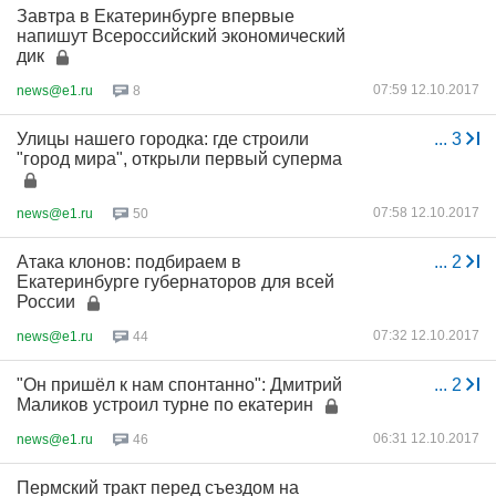
Завтра в Екатеринбурге впервые
напишут Всероссийский экономический
дик
07:59 12.10.2017
news@e1.ru
8
Улицы нашего городка: где строили
...
3
"город мира", открыли первый суперма
07:58 12.10.2017
news@e1.ru
50
Атака клонов: подбираем в
...
2
Екатеринбурге губернаторов для всей
России
07:32 12.10.2017
news@e1.ru
44
"Он пришёл к нам спонтанно": Дмитрий
...
2
Маликов устроил турне по екатерин
06:31 12.10.2017
news@e1.ru
46
Пермский тракт перед съездом на