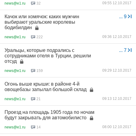
09:55 12.10.2017
news@e1.ru
32
Качок или хомячок: каких мужчин
...
9
выбирают уральские королевы
бодибилдин
09:36 12.10.2017
news@e1.ru
222
Уральцы, которые подрались с
...
7
сотрудниками отеля в Турции, решили
отсуд
09:29 12.10.2017
news@e1.ru
159
Огонь выше крыши: в районе 4-й
овощебазы запылал большой склад
09:13 12.10.2017
news@e1.ru
21
Проезд на площадь 1905 года по ночам
будут закрывать для автомобилисто
08:00 12.10.2017
news@e1.ru
14