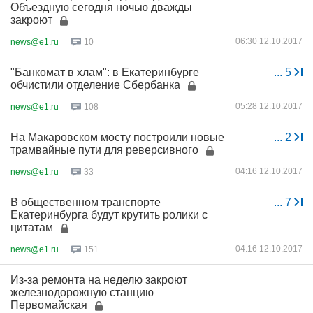
Объездную сегодня ночью дважды
закроют
06:30 12.10.2017
news@e1.ru
10
"Банкомат в хлам": в Екатеринбурге
...
5
обчистили отделение Сбербанка
05:28 12.10.2017
news@e1.ru
108
На Макаровском мосту построили новые
...
2
трамвайные пути для реверсивного
04:16 12.10.2017
news@e1.ru
33
В общественном транспорте
...
7
Екатеринбурга будут крутить ролики с
цитатам
04:16 12.10.2017
news@e1.ru
151
Из-за ремонта на неделю закроют
железнодорожную станцию
Первомайская