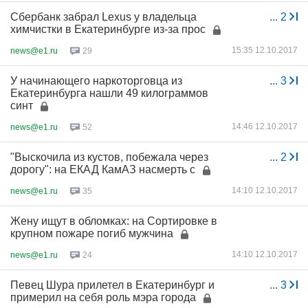
Сбербанк забрал Lexus у владельца
...
2
химчистки в Екатеринбурге из-за прос
15:35 12.10.2017
news@e1.ru
29
У начинающего наркоторговца из
...
3
Екатеринбурга нашли 49 килограммов
синт
14:46 12.10.2017
news@e1.ru
52
"Выскочила из кустов, побежала через
...
2
дорогу": на ЕКАД КамАЗ насмерть с
14:10 12.10.2017
news@e1.ru
35
Жену ищут в обломках: на Сортировке в
крупном пожаре погиб мужчина
14:10 12.10.2017
news@e1.ru
24
Певец Шура прилетел в Екатеринбург и
...
3
примерил на себя роль мэра города