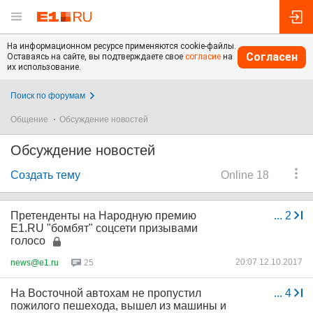
На информационном ресурсе применяются cookie-файлы.
Согласен
Оставаясь на сайте, вы подтверждаете свое
согласие
на
их использование.
Поиск по форумам
Общение
Обсуждение новостей
Обсуждение новостей
Создать тему
Online 18
Претенденты на Народную премию
...
2
E1.RU "бомбят" соцсети призывами
голосо
20:07 12.10.2017
news@e1.ru
25
На Восточной автохам не пропустил
...
4
пожилого пешехода, вышел из машины и