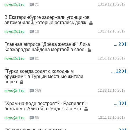
13:19 12.10.2017
news@e1.ru
71
В Екатеринбурге задержали угонщиков
автомобилей, которые остались долж
13:17 12.10.2017
news@e1.ru
16
Главная актриса "Древа желаний" Лика
...
2
Кавжарадзе найдена мертвой в свое
12:51 12.10.2017
news@e1.ru
31
"Турки всегда ходят с холодным
...
12
оружием": в Турции местные жители
порез
12:33 12.10.2017
news@e1.ru
289
"Храм-на-воде построят? - Распилят":
...
3
болтаем с Алисой от Яндекса о Ека
12:11 12.10.2017
news@e1.ru
56