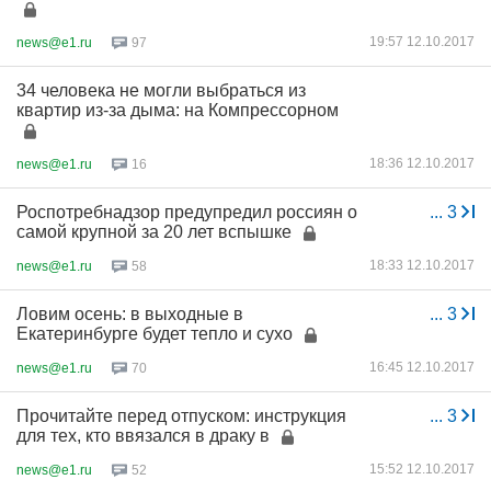
19:57 12.10.2017
news@e1.ru
97
34 человека не могли выбраться из
квартир из-за дыма: на Компрессорном
18:36 12.10.2017
news@e1.ru
16
Роспотребнадзор предупредил россиян о
...
3
самой крупной за 20 лет вспышке
18:33 12.10.2017
news@e1.ru
58
Ловим осень: в выходные в
...
3
Екатеринбурге будет тепло и сухо
16:45 12.10.2017
news@e1.ru
70
Прочитайте перед отпуском: инструкция
...
3
для тех, кто ввязался в драку в
15:52 12.10.2017
news@e1.ru
52