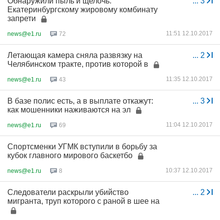
Обнаружили пыль и щелочь:
...
3
Екатеринбургскому жировому комбинату
запрети
11:51 12.10.2017
news@e1.ru
72
Летающая камера сняла развязку на
...
2
Челябинском тракте, против которой в
11:35 12.10.2017
news@e1.ru
43
В базе полис есть, а в выплате откажут:
...
3
как мошенники наживаются на эл
11:04 12.10.2017
news@e1.ru
69
Спортсменки УГМК вступили в борьбу за
кубок главного мирового баскетбо
10:37 12.10.2017
news@e1.ru
8
Следователи раскрыли убийство
...
2
мигранта, труп которого с раной в шее на