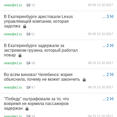
04:16 12.10.2017
news@e1.ru
10
В Екатеринбурге арестовали Lexus
...
3
управляющей компании, которая
задолжа
04:16 12.10.2017
news@e1.ru
51
В Екатеринбурге задержали за
...
2
экстремизм грузина, который работал
повар
04:15 12.10.2017
news@e1.ru
39
Во всём виноват Челябинск: мэрия
...
2
объяснила, почему не может закончить
04:15 12.10.2017
news@e1.ru
47
"Победу" оштрафовали за то, что
...
2
вовремя не кормила пассажиров
задержан
04:15 12.10.2017
news@e1.ru
39