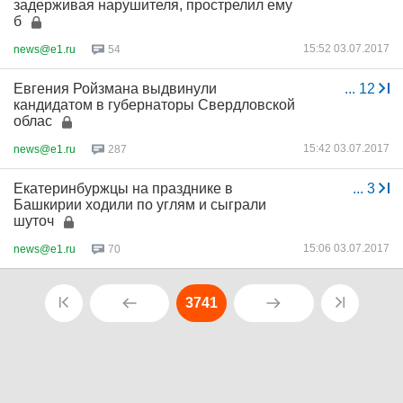
задерживая нарушителя, прострелил ему
б
15:52 03.07.2017
news@e1.ru
54
Евгения Ройзмана выдвинули
...
12
кандидатом в губернаторы Свердловской
облас
15:42 03.07.2017
news@e1.ru
287
Екатеринбуржцы на празднике в
...
3
Башкирии ходили по углям и сыграли
шуточ
15:06 03.07.2017
news@e1.ru
70
3741