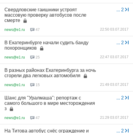
Свердловские гаишники устроят
...
2
массовую проверку автобусов после
смерте
22:50 03.07.2017
news@e1.ru
47
В Екатеринбурге начали судить банду
...
2
похоронщиков
22:47 03.07.2017
news@e1.ru
25
В разных районах Екатеринбурга за ночь
сгорели два легковых автомобиля
21:49 03.07.2017
news@e1.ru
15
Шанс для "Уралмаша": репортаж с
...
2
самого большого в мире месторождения
з
21:29 03.07.2017
news@e1.ru
47
На Титова автобус снёс ограждение и
...
2