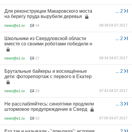
Для реконструкции Макаровского моста
...
2
на берегу пруда вырубили деревья
08:39 04.07.2017
news@e1.ru
34
Школьники из Свердловской области
...
2
вместе со своими роботами победили н
08:34 04.07.2017
news@e1.ru
27
Брутальные байкеры и восхищённые
...
2
дети: фоторепортаж с первого в Екатер
07:42 04.07.2017
news@e1.ru
29
Не расслабляйтесь: синоптики продлили
...
3
штормовое предупреждение в Сверд
07:05 04.07.2017
news@e1.ru
53
Его так и называли - "дом-пила": история
...
2