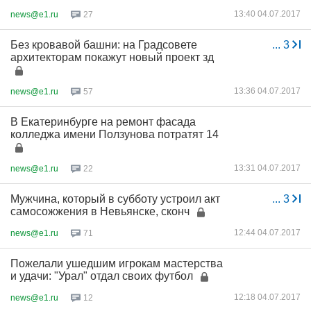
13:40 04.07.2017
news@e1.ru
27
Без кровавой башни: на Градсовете
...
3
архитекторам покажут новый проект зд
13:36 04.07.2017
news@e1.ru
57
В Екатеринбурге на ремонт фасада
колледжа имени Ползунова потратят 14
13:31 04.07.2017
news@e1.ru
22
Мужчина, который в субботу устроил акт
...
3
самосожжения в Невьянске, сконч
12:44 04.07.2017
news@e1.ru
71
Пожелали ушедшим игрокам мастерства
и удачи: "Урал" отдал своих футбол
12:18 04.07.2017
news@e1.ru
12