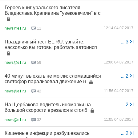
Героев книг уральского писателя
Владислава Крапивина "увековечили" в с
12:14 04.07.2017
news@e1.ru
11
Праздничный тест E1.RU: узнайте,
...
3
насколько вы готовы работать автоинсп
12:06 04.07.2017
news@e1.ru
59
40 минут выехать не могли: сломавшийся
...
2
светофор парализовал движение н
11:56 04.07.2017
news@e1.ru
42
На Щербакова водитель иномарки на
...
2
большой скорости врезался в столб
11:05 04.07.2017
news@e1.ru
32
Кишечные инфекции разбушевались:
...
2