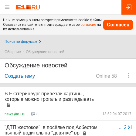
На информационном ресурсе применяются cookie-файлы.
Согласен
Оставаясь на сайте, вы подтверждаете свое
согласие
на
их использование.
Поиск по форумам
Общение
Обсуждение новостей
Обсуждение новостей
Создать тему
Online 58
В Екатеринбург привезли картины,
которые можно трогать и разглядывать
13:52 04.07.2017
news@e1.ru
8
"ДТП жестокое": в посёлке под Асбестом
...
2
пьяный водитель на "девятке" вр