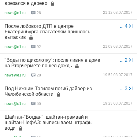
врезался в дерево
21:12 03.07.2017
news@e1.ru
26
После лобового ДТП в центре
...
4
Екатеринбурга спасателям пришлось
вытаскив
21:03 03.07.2017
news@e1.ru
92
"Воды по щиколотку": после ливня в доме
...
2
на Вторчермете пошел дождь
19:52 03.07.2017
news@e1.ru
28
Под Нижним Тагилом погиб дайвер из
...
3
Челябинской области
19:23 03.07.2017
news@e1.ru
55
Шайтан-"Богдан", шайтан-трамвай и
шайтан-НефАЗ: выписываем штрафы
води