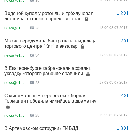
18:31 03.07.2017
news@e1.ru
15
Водяной купол у ротонды и трёхлучевая
...
2
лестница: выложен проект восстан
18:06 03.07.2017
news@e1.ru
28
Мэрия передумала банкротить владельца
...
2
торгового центра "Кит" и аквапар
17:52 03.07.2017
news@e1.ru
34
В Екатеринбурге забраковали асфальт,
укладку которого рабочие сравнили
17:09 03.07.2017
news@e1.ru
23
С минимальным перевесом: сборная
...
2
Германии победила чилийцев в драматич
15:55 03.07.2017
news@e1.ru
29
В Артемовском сотрудник ГИБДД,
...
3