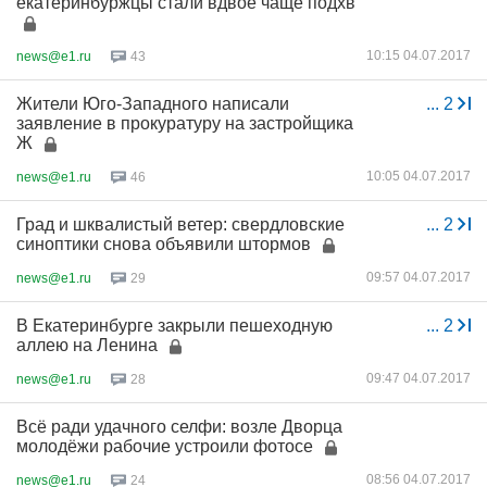
екатеринбуржцы стали вдвое чаще подхв
10:15 04.07.2017
news@e1.ru
43
Жители Юго-Западного написали
...
2
заявление в прокуратуру на застройщика
Ж
10:05 04.07.2017
news@e1.ru
46
Град и шквалистый ветер: свердловские
...
2
синоптики снова объявили штормов
09:57 04.07.2017
news@e1.ru
29
В Екатеринбурге закрыли пешеходную
...
2
аллею на Ленина
09:47 04.07.2017
news@e1.ru
28
Всё ради удачного селфи: возле Дворца
молодёжи рабочие устроили фотосе
08:56 04.07.2017
news@e1.ru
24