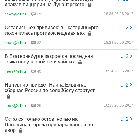
драку в пиццерии на Луначарского
18:35 26.06.2017
news@e1.ru
299
Остались без прививок: в Екатеринбурге
...
2
закончилась противоклещевая вак
18:28 26.06.2017
news@e1.ru
32
В Екатеринбурге закроется последняя
...
2
точка популярной сети чайных
18:14 26.06.2017
news@e1.ru
40
На турнир приедет Наина Ельцина:
...
2
сборная России по волейболу стартует
16:35 26.06.2017
news@e1.ru
26
Остался только остов: ночью на
...
2
Папанина сгорела припаркованная во
двор