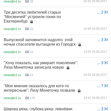
16:32 26.06.2017
news@e1.ru
28
Три десятка любителей старых
...
2
"Москвичей" устроили гонки по
Екатеринбур
15:46 26.06.2017
news@e1.ru
33
Выпускной запомнится надолго: этой
...
3
ночью спасатели вытащили из Городск
14:55 26.06.2017
news@e1.ru
53
"Хочу показать, как умирает поколение":
...
3
Лиза Монеточка записала новую
14:52 26.06.2017
news@e1.ru
53
"Мое мнение оказалось для кого-то
...
7
интересным": Лизу Монеточку позвали
14:41 26.06.2017
news@e1.ru
170
Широка река, глубока река: ливнёвки
...
3