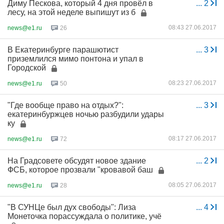
Диму Пескова, который 4 дня провёл в
...
2
лесу, на этой неделе выпишут из б
08:43 27.06.2017
news@e1.ru
26
В Екатеринбурге парашютист
...
3
приземлился мимо понтона и упал в
Городской
08:23 27.06.2017
news@e1.ru
50
"Где вообще право на отдых?":
...
3
екатеринбуржцев ночью разбудили удары
ку
08:17 27.06.2017
news@e1.ru
72
На Градсовете обсудят новое здание
...
2
ФСБ, которое прозвали "кровавой баш
08:05 27.06.2017
news@e1.ru
28
"В СУНЦе был дух свободы": Лиза
...
4
Монеточка порассуждала о политике, учё