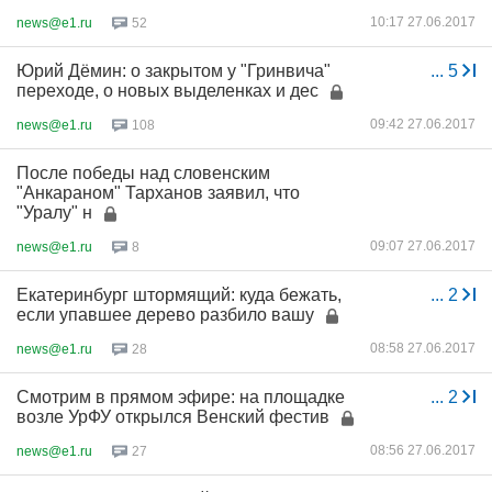
10:17 27.06.2017
news@e1.ru
52
Юрий Дёмин: о закрытом у "Гринвича"
...
5
переходе, о новых выделенках и дес
09:42 27.06.2017
news@e1.ru
108
После победы над словенским
"Анкараном" Тарханов заявил, что
"Уралу" н
09:07 27.06.2017
news@e1.ru
8
Екатеринбург штормящий: куда бежать,
...
2
если упавшее дерево разбило вашу
08:58 27.06.2017
news@e1.ru
28
Смотрим в прямом эфире: на площадке
...
2
возле УрФУ открылся Венский фестив
08:56 27.06.2017
news@e1.ru
27