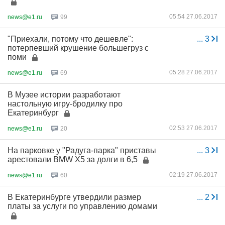
05:54 27.06.2017
news@e1.ru
99
"Приехали, потому что дешевле":
...
3
потерпевший крушение большегруз с
поми
05:28 27.06.2017
news@e1.ru
69
В Музее истории разработают
настольную игру-бродилку про
Екатеринбург
02:53 27.06.2017
news@e1.ru
20
На парковке у "Радуга-парка" приставы
...
3
арестовали BMW X5 за долги в 6,5
02:19 27.06.2017
news@e1.ru
60
В Екатеринбурге утвердили размер
...
2
платы за услуги по управлению домами