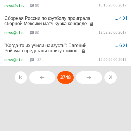
13:15 26.06.2017
news@e1.ru
80
Сборная России по футболу проиграла
...
4
сборной Мексики матч Кубка конфеде
12:52 26.06.2017
news@e1.ru
80
"Когда-то их учили наизусть": Евгений
...
6
Ройзман представит книгу стихов,
12:50 26.06.2017
news@e1.ru
132
3748