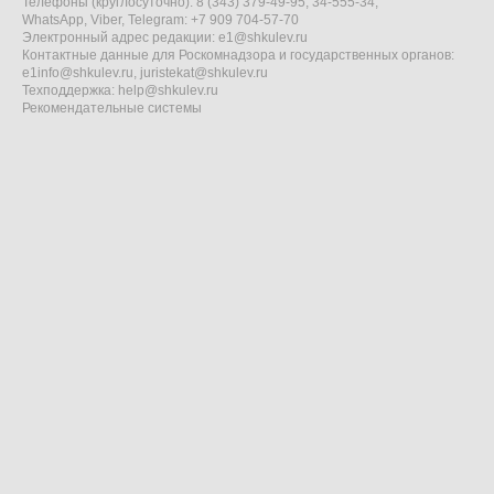
Телефоны (круглосуточно): 8 (343) 379-49-95, 34-555-34,
WhatsApp, Viber, Telegram: +7 909 704-57-70
Электронный адрес редакции:
e1@shkulev.ru
Контактные данные для Роскомнадзора и государственных органов:
e1info@shkulev.ru
,
juristekat@shkulev.ru
Техподдержка:
help@shkulev.ru
Рекомендательные системы