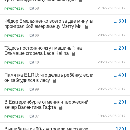
21:45 26.06.2017
news@e1.ru
58
Фёдор Емельяненко всего за две минуты
...
3
проиграл бой американцу Мэтту Ми
20:46 26.06.2017
news@e1.ru
66
"Здесь постоянно жгут машины": на
...
2
Эльмаше сгорела Lada Kalina
20:28 26.06.2017
news@e1.ru
40
Памятка Е1.RU: что делать ребёнку, если
...
4
он заблудился в лесу
20:26 26.06.2017
news@e1.ru
99
В Екатеринбурге отменили творческий
...
2
вечер Валентина Гафта
19:46 26.06.2017
news@e1.ru
37
Вышибалы из 90-х устроили массовую
...
12