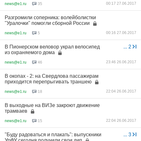
00:17 27.06.2017
news@e1.ru
35
Разгромили соперника: волейболистки
"Уралочки" помогли сборной России
00:16 27.06.2017
news@e1.ru
5
В Пионерском веловор украл велосипед
...
2
из охраняемого дома
23:46 26.06.2017
news@e1.ru
46
В окопах - 2: на Свердлова пассажирам
приходится перепрыгивать траншею
22:04 26.06.2017
news@e1.ru
18
В выходные на ВИЗе закроют движение
трамваев
22:04 26.06.2017
news@e1.ru
15
"Буду радоваться и плакать": выпускники
...
3
УрФУ сегодня получили свои дип