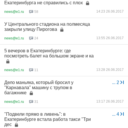
Екатеринбурга не справились с плох
14:23 26.06.2017
news@e1.ru
58
У Центрального стадиона на полмесяца
закрыли улицу Пирогова
13:55 26.06.2017
news@e1.ru
24
5 вечеров в Екатеринбурге: где
посмотреть балет на большом экране и ка
13:28 26.06.2017
news@e1.ru
11
Дело маньяка, который бросил у
...
2
"Карнавала" машину с трупом в
багажнике
13:17 26.06.2017
news@e1.ru
31
"Подвели прямо в ливень": в
...
4
Екатеринбурге встала работа такси "Три
дес