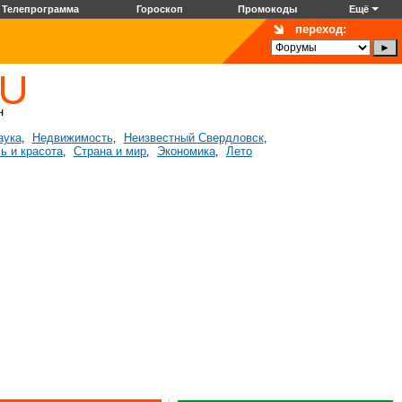
Телепрограмма
Гороскоп
Промокоды
Ещё
переход:
аука
Недвижимость
Неизвестный Свердловск
,
,
,
ь и красота
Страна и мир
Экономика
Лето
,
,
,