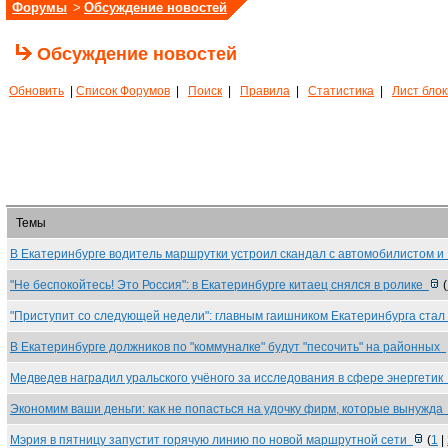
Форумы
>
Обсуждение новостей
Обсуждение новостей
Обновить
|
Список Форумов
|
Поиск
|
Правила
|
Статистика
|
Лист бло
Темы
В Екатеринбурге водитель маршрутки устроил скандал с автомобилистом 
"Не беспокойтесь! Это Россия": в Екатеринбурге китаец снялся в ролике
(
"Приступит со следующей недели": главным гаишником Екатеринбурга ста
В Екатеринбурге должников по "коммуналке" будут "песочить" на районных
Медведев наградил уральского учёного за исследования в сфере энергети
Экономим ваши деньги: как не попасться на удочку фирм, которые вынужд
Мэрия в пятницу запустит горячую линию по новой маршрутной сети
(
1
|