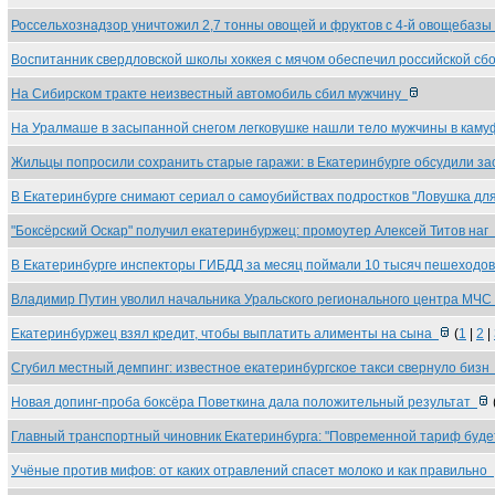
Россельхознадзор уничтожил 2,7 тонны овощей и фруктов с 4-й овощебаз
Воспитанник свердловской школы хоккея с мячом обеспечил российской с
На Сибирском тракте неизвестный автомобиль сбил мужчину
На Уралмаше в засыпанной снегом легковушке нашли тело мужчины в кам
Жильцы попросили сохранить старые гаражи: в Екатеринбурге обсудили з
В Екатеринбурге снимают сериал о самоубийствах подростков "Ловушка д
"Боксёрский Оскар" получил екатеринбуржец: промоутер Алексей Титов наг
В Екатеринбурге инспекторы ГИБДД за месяц поймали 10 тысяч пешеходо
Владимир Путин уволил начальника Уральского регионального центра МЧ
Екатеринбуржец взял кредит, чтобы выплатить алименты на сына
(
1
|
2
|
Сгубил местный демпинг: известное екатеринбургское такси свернуло биз
Новая допинг-проба боксёра Поветкина дала положительный результат
Главный транспортный чиновник Екатеринбурга: "Повременной тариф буд
Учёные против мифов: от каких отравлений спасет молоко и как правильно