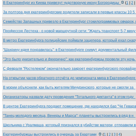
В Екатеринбург из Киева привезут чудотворную икону Богородицы
(
1
|
2
|
За полтора дня екатеринбургские родители записали в первые классы 10 
Семейство Запашных привезло в Екатеринбург стокилограммовых овчарок,
Профессор Лестеха - о новой маршрутной сети: "Ждать транспорт 5-7 мин
В метро Екатеринбурга полицейские поймали зацепера, который ехал сна
"Шахрину идея понравилась": в Екатеринбурге снимут документальный фи
"Это было унизительно и феерично": как екатеринбуржцы провели эту ноч
С февраля "Ростелеком" окончательно закроет екатеринбургского провайд
На открытии часов обратного отсчёта до чемпионата мира в Екатеринбург
В мэрии объяснили, как быть жителям Мичуринского, которые не смогли за
Организаторы назвали дату проведения "Тотального диктанта" в этом году
В центре Екатеринбурга продают помещение, где находился бар "Че Гева
"Танец молодого месяца, Венеры и Марса": планеты выстроились в ряд в н
Школьника с Уралмаша, который признался в убийстве матери, отправили 
Екатеринбуржцы выстроились в очередь за Екартами
(
1
|
2
|
3
|
4
)