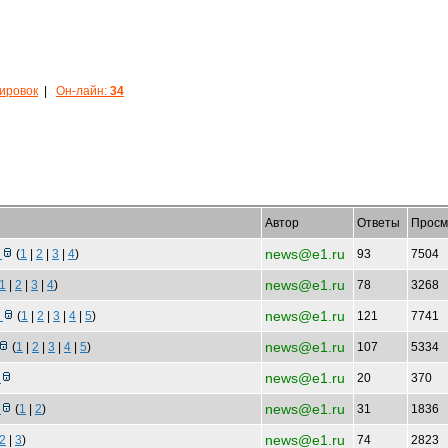
кировок
|
Он-лайн:
34
Автор
Ответы
Просм
news@e1.ru
и
(
1
|
2
|
3
|
4
)
93
7504
news@e1.ru
1
|
2
|
3
|
4
)
78
3268
news@e1.ru
л
(
1
|
2
|
3
|
4
|
5
)
121
7741
news@e1.ru
(
1
|
2
|
3
|
4
|
5
)
107
5334
news@e1.ru
к
20
370
news@e1.ru
а
(
1
|
2
)
31
1836
news@e1.ru
2
|
3
)
74
2823