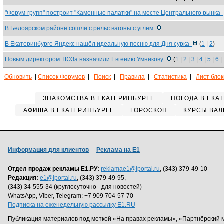
"Форум-групп" построит "Каменные палатки" на месте Центрального рынка
В Белоярском районе сошли с рельс вагоны с углем
В Екатеринбурге Яндекс нашёл идеальную песню для Дня сурка
(
1
|
2
)
Новым директором ТЮЗа назначили Евгению Умникову
(
1
|
2
|
3
|
4
|
5
|
6
|
Обновить
|
Список Форумов
|
Поиск
|
Правила
|
Статистика
|
Лист бло
ЗНАКОМСТВА В ЕКАТЕРИНБУРГЕ
ПОГОДА В ЕКА
АФИША В ЕКАТЕРИНБУРГЕ
ГОРОСКОП
КУРСЫ ВАЛ
Информация для клиентов
Реклама на Е1
Отдел продаж рекламы Е1.РУ:
reklamae1@iportal.ru
, (343) 379-49-10
Редакция:
e1@iportal.ru
, (343) 379-49-95,
(343) 34-555-34 (круглосуточно - для новостей)
WhatsApp, Viber, Telegram: +7 909 704-57-70
Подписка на еженедельную рассылку E1.RU
Публикация материалов под меткой «На правах рекламы», «Партнёрский 