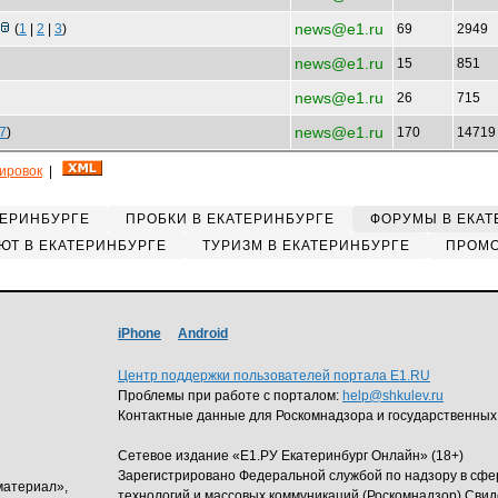
news@e1.ru
(
1
|
2
|
3
)
69
2949
news@e1.ru
15
851
news@e1.ru
26
715
news@e1.ru
7
)
170
1471
кировок
|
ТЕРИНБУРГЕ
ПРОБКИ В ЕКАТЕРИНБУРГЕ
ФОРУМЫ В ЕКАТ
ЮТ В ЕКАТЕРИНБУРГЕ
ТУРИЗМ В ЕКАТЕРИНБУРГЕ
ПРОМО
iPhone
Android
Центр поддержки пользователей портала E1.RU
Проблемы при работе с порталом:
help@shkulev.ru
Контактные данные для Роскомнадзора и государственных
Сетевое издание «Е1.РУ Екатеринбург Онлайн» (18+)
Зарегистрировано Федеральной службой по надзору в сф
материал»,
технологий и массовых коммуникаций (Роскомнадзор) Свид