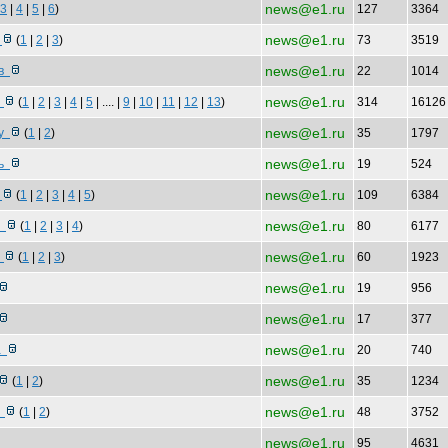
news@e1.ru
3
|
4
|
5
|
6
)
127
3364
news@e1.ru
5
(
1
|
2
|
3
)
73
3519
news@e1.ru
 в
22
1014
news@e1.ru
у
(
1
|
2
|
3
|
4
|
5
| .... |
9
|
10
|
11
|
12
|
13
)
314
1612
news@e1.ru
ру
(
1
|
2
)
35
1797
news@e1.ru
ль
19
524
news@e1.ru
ь
(
1
|
2
|
3
|
4
|
5
)
109
6384
news@e1.ru
е
(
1
|
2
|
3
|
4
)
80
6177
news@e1.ru
е
(
1
|
2
|
3
)
60
1923
news@e1.ru
19
956
news@e1.ru
17
377
news@e1.ru
ра
20
740
news@e1.ru
(
1
|
2
)
35
1234
news@e1.ru
в
(
1
|
2
)
48
3752
news@e1.ru
95
4631