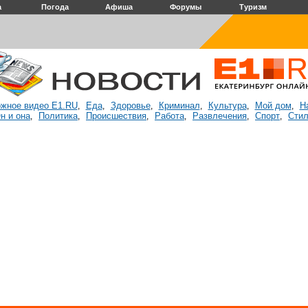
а
Погода
Афиша
Форумы
Туризм
жное видео E1.RU
Еда
Здоровье
Криминал
Культура
Мой дом
Н
,
,
,
,
,
,
н и она
Политика
Происшествия
Работа
Развлечения
Спорт
Стил
,
,
,
,
,
,