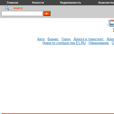
Главная
Новости
Недвижимость
Знакомств
поиск:
Авто
Бизнес
Город
Дороги и транспорт
Доро
,
,
,
,
Новости сообщества E1.RU
Образование
О
,
,