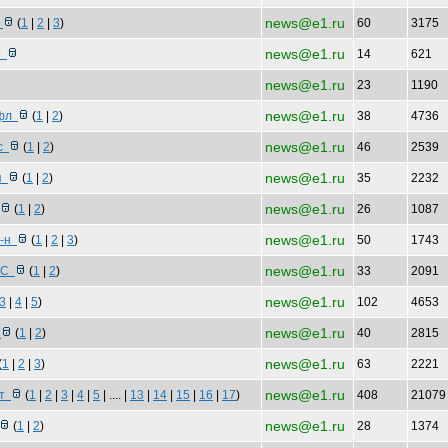
news@e1.ru
ы
(
1
|
2
|
3
)
60
3175
news@e1.ru
бо
14
621
news@e1.ru
23
1190
news@e1.ru
уфл
(
1
|
2
)
38
4736
news@e1.ru
ас
(
1
|
2
)
46
2539
news@e1.ru
ля
(
1
|
2
)
35
2232
news@e1.ru
(
1
|
2
)
26
1087
news@e1.ru
в-н
(
1
|
2
|
3
)
50
1743
news@e1.ru
С С
(
1
|
2
)
33
2091
news@e1.ru
3
|
4
|
5
)
102
4653
news@e1.ru
н
(
1
|
2
)
40
2815
news@e1.ru
(
1
|
2
|
3
)
63
2221
news@e1.ru
ет
(
1
|
2
|
3
|
4
|
5
| .... |
13
|
14
|
15
|
16
|
17
)
408
2107
news@e1.ru
(
1
|
2
)
28
1374