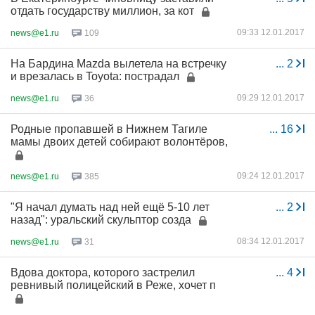
отдать государству миллион, за кот
09:33 12.01.2017
news@e1.ru
109
На Бардина Mazda вылетела на встречку
...
2
и врезалась в Toyota: пострадал
09:29 12.01.2017
news@e1.ru
36
Родные пропавшей в Нижнем Тагиле
...
16
мамы двоих детей собирают волонтёров,
09:24 12.01.2017
news@e1.ru
385
"Я начал думать над ней ещё 5-10 лет
...
2
назад": уральский скульптор созда
08:34 12.01.2017
news@e1.ru
31
Вдова доктора, которого застрелил
...
4
ревнивый полицейский в Реже, хочет п