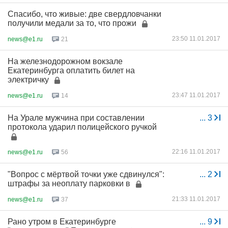
Спасибо, что живые: две свердловчанки
получили медали за то, что прожи
23:50 11.01.2017
news@e1.ru
21
На железнодорожном вокзале
Екатеринбурга оплатить билет на
электричку
23:47 11.01.2017
news@e1.ru
14
На Урале мужчина при составлении
...
3
протокола ударил полицейского ручкой
22:16 11.01.2017
news@e1.ru
56
"Вопрос с мёртвой точки уже сдвинулся":
...
2
штрафы за неоплату парковки в
21:33 11.01.2017
news@e1.ru
37
Рано утром в Екатеринбурге
...
9