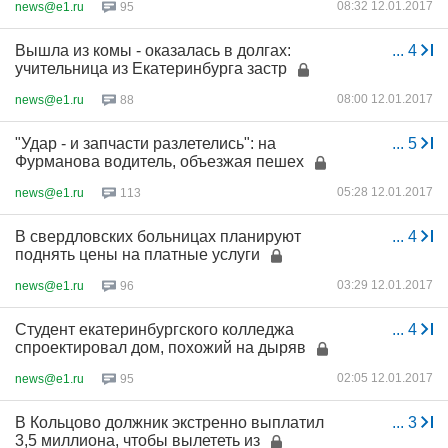
08:32 12.01.2017
news@e1.ru
95
Вышла из комы - оказалась в долгах:
...
4
учительница из Екатеринбурга застр
08:00 12.01.2017
news@e1.ru
88
"Удар - и запчасти разлетелись": на
...
5
Фурманова водитель, объезжая пешех
05:28 12.01.2017
news@e1.ru
113
В свердловских больницах планируют
...
4
поднять цены на платные услуги
03:29 12.01.2017
news@e1.ru
96
Студент екатеринбургского колледжа
...
4
спроектировал дом, похожий на дыряв
02:05 12.01.2017
news@e1.ru
95
В Кольцово должник экстренно выплатил
...
3
3,5 миллиона, чтобы вылететь из