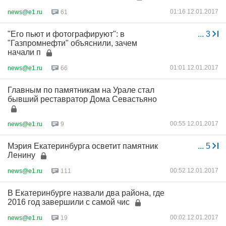
01:16 12.01.2017
news@e1.ru
61
"Его пьют и фотографируют": в
...
3
"Газпромнефти" объяснили, зачем
начали п
01:01 12.01.2017
news@e1.ru
66
Главным по памятникам на Урале стал
бывший реставратор Дома Севастьяно
00:55 12.01.2017
news@e1.ru
9
Мэрия Екатеринбурга осветит памятник
...
5
Ленину
00:52 12.01.2017
news@e1.ru
111
В Екатеринбурге назвали два района, где
2016 год завершили с самой чис
00:02 12.01.2017
news@e1.ru
19