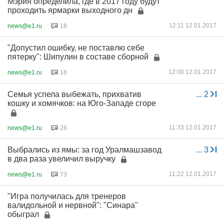
Мэрия определила, где в 2017 году будут
проходить ярмарки выходного дн
12:11 12.01.2017
news@e1.ru
18
"Допустил ошибку, не поставлю себе
пятерку": Шипулин в составе сборной
12:00 12.01.2017
news@e1.ru
16
Семья успела выбежать, прихватив
...
2
кошку и хомячков: на Юго-Западе сгоре
11:33 12.01.2017
news@e1.ru
26
Выбрались из ямы: за год Уралмашзавод
...
3
в два раза увеличил выручку
11:22 12.01.2017
news@e1.ru
73
"Игра получилась для тренеров
валидольной и нервной": "Синара"
обыграл