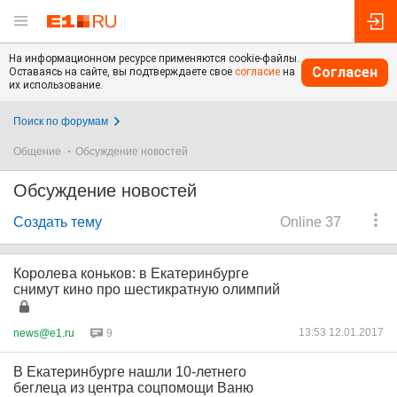
На информационном ресурсе применяются cookie-файлы.
Согласен
Оставаясь на сайте, вы подтверждаете свое
согласие
на
их использование.
Поиск по форумам
Общение
Обсуждение новостей
Обсуждение новостей
Создать тему
Online 37
Королева коньков: в Екатеринбурге
снимут кино про шестикратную олимпий
13:53 12.01.2017
news@e1.ru
9
В Екатеринбурге нашли 10-летнего
беглеца из центра соцпомощи Ваню