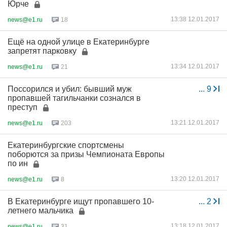
Юрче
13:38 12.01.2017
news@e1.ru
18
Ещё на одной улице в Екатеринбурге
запретят парковку
13:34 12.01.2017
news@e1.ru
21
Поссорился и убил: бывший муж
...
9
пропавшей тагильчанки сознался в
преступ
13:21 12.01.2017
news@e1.ru
203
Екатеринбургские спортсмены
поборются за призы Чемпионата Европы
по ин
13:20 12.01.2017
news@e1.ru
8
В Екатеринбурге ищут пропавшего 10-
...
2
летнего мальчика
13:18 12.01.2017
news@e1.ru
31