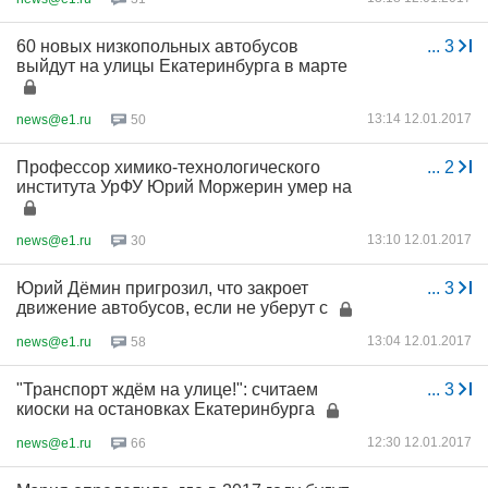
60 новых низкопольных автобусов
...
3
выйдут на улицы Екатеринбурга в марте
13:14 12.01.2017
news@e1.ru
50
Профессор химико-технологического
...
2
института УрФУ Юрий Моржерин умер на
13:10 12.01.2017
news@e1.ru
30
Юрий Дёмин пригрозил, что закроет
...
3
движение автобусов, если не уберут с
13:04 12.01.2017
news@e1.ru
58
"Транспорт ждём на улице!": считаем
...
3
киоски на остановках Екатеринбурга
12:30 12.01.2017
news@e1.ru
66