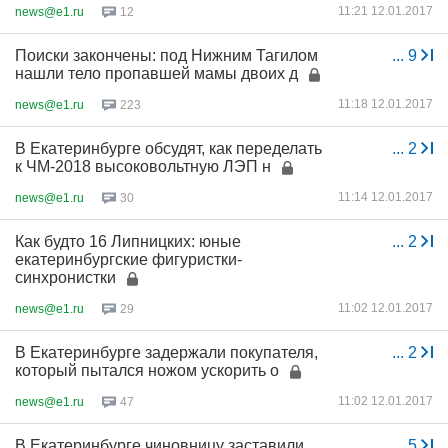
11:21 12.01.2017
news@e1.ru
12
Поиски закончены: под Нижним Тагилом
...
9
нашли тело пропавшей мамы двоих д
11:18 12.01.2017
news@e1.ru
223
В Екатеринбурге обсудят, как переделать
...
2
к ЧМ-2018 высоковольтную ЛЭП н
11:14 12.01.2017
news@e1.ru
30
Как будто 16 Липницких: юные
...
2
екатеринбургские фигуристки-
синхронистки
11:02 12.01.2017
news@e1.ru
29
В Екатеринбурге задержали покупателя,
...
2
который пытался ножом ускорить о
11:02 12.01.2017
news@e1.ru
47
В Екатеринбурге чиновницу заставили
...
5