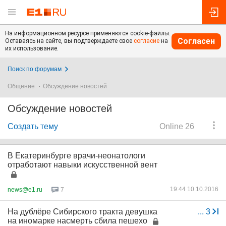
На информационном ресурсе применяются cookie-файлы.
Согласен
Оставаясь на сайте, вы подтверждаете свое
согласие
на
их использование.
Поиск по форумам
Общение
Обсуждение новостей
Обсуждение новостей
Создать тему
Online 26
В Екатеринбурге врачи-неонатологи
отработают навыки искусственной вент
19:44 10.10.2016
news@e1.ru
7
На дублёре Сибирского тракта девушка
...
3
на иномарке насмерть сбила пешехо