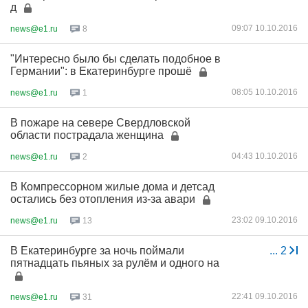
д
09:07 10.10.2016
news@e1.ru
8
"Интересно было бы сделать подобное в
Германии": в Екатеринбурге прошё
08:05 10.10.2016
news@e1.ru
1
В пожаре на севере Свердловской
области пострадала женщина
04:43 10.10.2016
news@e1.ru
2
В Компрессорном жилые дома и детсад
остались без отопления из-за авари
23:02 09.10.2016
news@e1.ru
13
В Екатеринбурге за ночь поймали
...
2
пятнадцать пьяных за рулём и одного на
22:41 09.10.2016
news@e1.ru
31