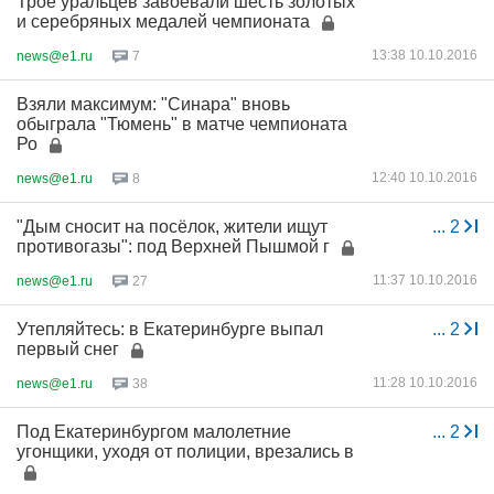
Трое уральцев завоевали шесть золотых
и серебряных медалей чемпионата
13:38 10.10.2016
news@e1.ru
7
Взяли максимум: "Синара" вновь
обыграла "Тюмень" в матче чемпионата
Ро
12:40 10.10.2016
news@e1.ru
8
"Дым сносит на посёлок, жители ищут
...
2
противогазы": под Верхней Пышмой г
11:37 10.10.2016
news@e1.ru
27
Утепляйтесь: в Екатеринбурге выпал
...
2
первый снег
11:28 10.10.2016
news@e1.ru
38
Под Екатеринбургом малолетние
...
2
угонщики, уходя от полиции, врезались в