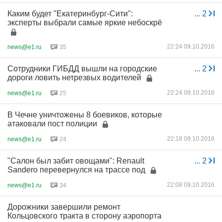
Каким будет "Екатеринбург-Сити":
...
2
эксперты выбрали самые яркие небоскрё
22:24 09.10.2016
news@e1.ru
35
Сотрудники ГИБДД вышли на городские
...
2
дороги ловить нетрезвых водителей
22:24 09.10.2016
news@e1.ru
25
В Чечне уничтожены 8 боевиков, которые
атаковали пост полиции
22:18 09.10.2016
news@e1.ru
24
"Салон был забит овощами": Renault
...
2
Sandero перевернулся на трассе под
22:08 09.10.2016
news@e1.ru
34
Дорожники завершили ремонт
Кольцовского тракта в сторону аэропорта