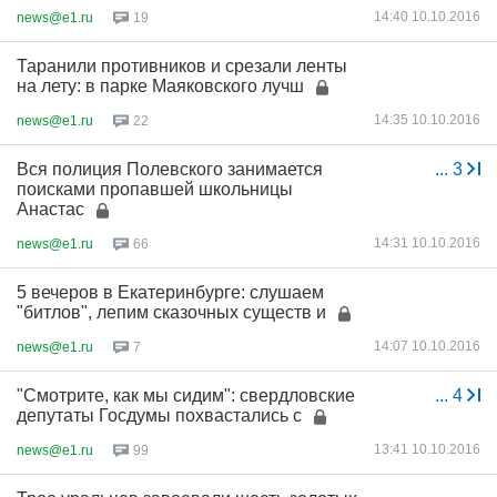
14:40 10.10.2016
news@e1.ru
19
Таранили противников и срезали ленты
на лету: в парке Маяковского лучш
14:35 10.10.2016
news@e1.ru
22
Вся полиция Полевского занимается
...
3
поисками пропавшей школьницы
Анастас
14:31 10.10.2016
news@e1.ru
66
5 вечеров в Екатеринбурге: слушаем
"битлов", лепим сказочных существ и
14:07 10.10.2016
news@e1.ru
7
"Смотрите, как мы сидим": свердловские
...
4
депутаты Госдумы похвастались с
13:41 10.10.2016
news@e1.ru
99