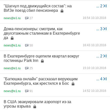
"Шагнул под движущийся состав": на
...
2
ВИЗе поезд сбил пенсионера
16:54 10.10.2016
news@e1.ru
27
Дома-пенсионеры: смотрим, как
...
3
двухэтажным сталинкам в Екатеринбурге
да
16:43 10.10.2016
news@e1.ru
50
В Екатеринбурге оцепили квартал вокруг
...
2
гостиницы Park Inn
15:10 10.10.2016
news@e1.ru
25
"Батюшка онлайн" рассказал верующим
...
4
Екатеринбурга, как крестился в Бос
14:52 10.10.2016
news@e1.ru
91
В США эвакуировали аэропорт из-за
угрозы взрыва