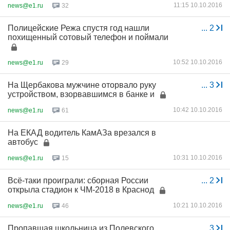
11:15 10.10.2016
news@e1.ru
32
Полицейские Режа спустя год нашли
...
2
похищенный сотовый телефон и поймали
10:52 10.10.2016
news@e1.ru
29
На Щербакова мужчине оторвало руку
...
3
устройством, взорвавшимся в банке и
10:42 10.10.2016
news@e1.ru
61
На ЕКАД водитель КамАЗа врезался в
автобус
10:31 10.10.2016
news@e1.ru
15
Всё-таки проиграли: сборная России
...
2
открыла стадион к ЧМ-2018 в Краснод
10:21 10.10.2016
news@e1.ru
46
Пропавшая школьница из Полевского
...
3