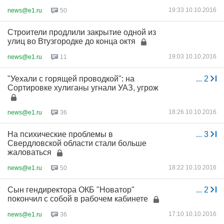
19:33 10.10.2016
news@e1.ru
50
Строители продлили закрытие одной из
улиц во Втузгородке до конца октя
19:03 10.10.2016
news@e1.ru
11
"Уехали с горящей проводкой": на
...
2
Сортировке хулиганы угнали УАЗ, угрож
18:26 10.10.2016
news@e1.ru
36
На психические проблемы в
...
3
Свердловской области стали больше
жаловаться
18:22 10.10.2016
news@e1.ru
50
Сын гендиректора ОКБ "Новатор"
...
2
покончил с собой в рабочем кабинете
17:10 10.10.2016
news@e1.ru
36