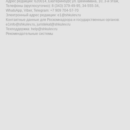
Адрес редакции: 620014, Екатеринбург, ул. Шейнкмана, 10, 3-й этаж,
Телефоны (круглосуточно): 8 (343) 379-49-95, 34-555-34,
WhatsApp, Viber, Telegram: +7 909 704-57-70
Электронный адрес редакции:
e1@shkulev.ru
Контактные данные для Роскомнадзора и государственных органов:
e1info@shkulev.ru
,
juristekat@shkulev.ru
Техподдержка:
help@shkulev.ru
Рекомендательные системы