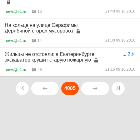
21:48 09.10.2016
news@e1.ru
13
На кольце на улице Серафимы
Дерябиной сгорел мусоровоз
21:30 09.10.2016
news@e1.ru
14
Жильцы не отстояли: в Екатеринбурге
...
2
экскаватор крушит старую пожарную
21:16 09.10.2016
news@e1.ru
28
4005