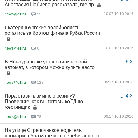
Анастасия Набиева рассказала, где пр
10:07 10.10.2016
news@e1.ru
55
Екатеринбургские волейболисты
остались за бортом финала Кубка России
10:01 10.10.2016
news@e1.ru
6
В Новоуральске установили второй
...
6
автомат, в котором можно купить насто
09:27 10.10.2016
news@e1.ru
128
Пора ставить зимнюю резину?
...
4
Проверьте, как вы готовы ко "Дню
жестянщик
09:17 10.10.2016
news@e1.ru
78
На улице Стрелочников водитель
иномарки сбил мальчика, перебегавшего