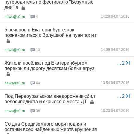
путеводитель по фестивалю "Безумные
дни" в
14:20 04.07.2016
news@e1.ru
4
5 вечеров в Екатеринбурге: как
познакомиться с Золушкой на пуантах и г
14:09 04.07.2016
news@e1.ru
13
Жители посёлка под Екатеринбургом
...
2
перекрыли дорогу десяткам большегруз
13:54 04.07.2016
news@e1.ru
44
Под Первоуральском внедорожник сбил
...
2
велосипедиста и скрылся с места ДТ
13:23 04.07.2016
news@e1.ru
38
Со дна Средиземного моря подняли
останки всех найденных жертв крушения