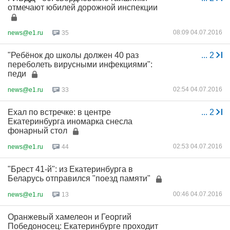
отмечают юбилей дорожной инспекции
08:09 04.07.2016
news@e1.ru
35
"Ребёнок до школы должен 40 раз
...
2
переболеть вирусными инфекциями":
педи
02:54 04.07.2016
news@e1.ru
33
Ехал по встречке: в центре
...
2
Екатеринбурга иномарка снесла
фонарный стол
02:53 04.07.2016
news@e1.ru
44
"Брест 41-й": из Екатеринбурга в
Беларусь отправился "поезд памяти"
00:46 04.07.2016
news@e1.ru
13
Оранжевый хамелеон и Георгий
Победоносец: Екатеринбурге проходит