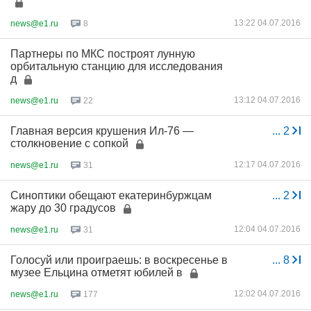
13:22 04.07.2016
news@e1.ru
8
Партнеры по МКС построят лунную
орбитальную станцию для исследования
д
13:12 04.07.2016
news@e1.ru
22
Главная версия крушения Ил-76 —
...
2
столкновение с сопкой
12:17 04.07.2016
news@e1.ru
31
Синоптики обещают екатеринбуржцам
...
2
жару до 30 градусов
12:04 04.07.2016
news@e1.ru
31
Голосуй или проиграешь: в воскресенье в
...
8
музее Ельцина отметят юбилей в
12:02 04.07.2016
news@e1.ru
177