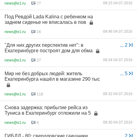
09:15 04.07.2016
news@e1.ru
77
Под Ревдой Lada Kalina с ребенком на
заднем сиденье не вписалась в пов
08:46 04.07.2016
news@e1.ru
16
"Для них других перспектив нет": в
...
2
Екатеринбурге построят дом для обма
08:34 04.07.2016
news@e1.ru
27
Мир не без добрых людей: житель
...
5
Екатеринбурга нашёл в магазине 290 тыс
08:32 04.07.2016
news@e1.ru
118
Снова задержка: прибытие рейса из
Туниса в Екатеринбург отложили на 5
08:30 04.07.2016
news@e1.ru
6
ГИБДД - 80: свердловские гаишники
...
2