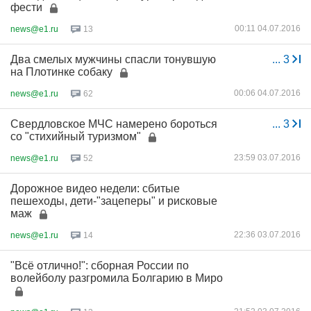
фести
00:11 04.07.2016
news@e1.ru
13
Два смелых мужчины спасли тонувшую
...
3
на Плотинке собаку
00:06 04.07.2016
news@e1.ru
62
Свердловское МЧС намерено бороться
...
3
со "стихийный туризмом"
23:59 03.07.2016
news@e1.ru
52
Дорожное видео недели: сбитые
пешеходы, дети-"зацеперы" и рисковые
маж
22:36 03.07.2016
news@e1.ru
14
"Всё отлично!": сборная России по
волейболу разгромила Болгарию в Миро