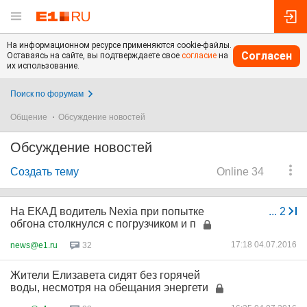
На информационном ресурсе применяются cookie-файлы.
Согласен
Оставаясь на сайте, вы подтверждаете свое
согласие
на
их использование.
Поиск по форумам
Общение
Обсуждение новостей
Обсуждение новостей
Создать тему
Online 34
На ЕКАД водитель Nexia при попытке
...
2
обгона столкнулся с погрузчиком и п
17:18 04.07.2016
news@e1.ru
32
Жители Елизавета сидят без горячей
воды, несмотря на обещания энергети