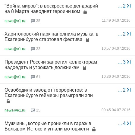
"Война миров": в воскресенье дендрарий
...
2
на 8 Марта наводнят героини ком
11:49 04.07.2016
news@e1.ru
35
Харитоновский парк наполнила музыка: в
...
2
Екатеринбурге стартовал фестива
10:57 04.07.2016
news@e1.ru
33
Президент России запретил коллекторам
...
3
надоедать и угрожать должникам
10:36 04.07.2016
news@e1.ru
61
Освободили завод от террористов: в
...
2
Екатеринбурге геймеры разыграли эпи
09:45 04.07.2016
news@e1.ru
25
Мужчины, которые проникли в гараж в
...
4
Большом Истоке и угнали мотоцикл и