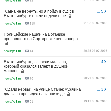
21:52 03.07.2016
news@e1.ru
12
"Сына не вернуть, но я пойду в суд": в
...
5
Екатеринбурге после недели в ре
21:36 03.07.2016
news@e1.ru
118
Полицейские нашли на Ботанике
пропавшего на Сортировке пенсионера
20:35 03.07.2016
news@e1.ru
14
Екатеринбуржцы спасли малыша,
...
4
который оказался заперт в душной
машине
20:29 03.07.2016
news@e1.ru
76
"Сдали нервы": на улице Стачек мужчина
...
3
два часа просидел на карнизе де
19:12 03.07.2016
news@e1.ru
51