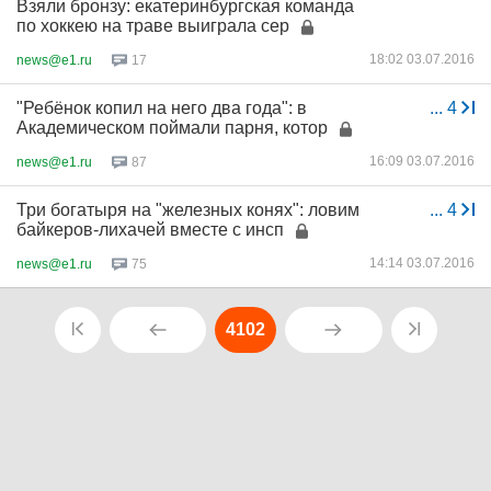
Взяли бронзу: екатеринбургская команда
по хоккею на траве выиграла сер
18:02 03.07.2016
news@e1.ru
17
"Ребёнок копил на него два года": в
...
4
Академическом поймали парня, котор
16:09 03.07.2016
news@e1.ru
87
Три богатыря на "железных конях": ловим
...
4
байкеров-лихачей вместе с инсп
14:14 03.07.2016
news@e1.ru
75
4102