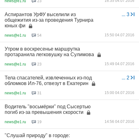
16:35 04.07.2016
news@e1.ru
23
Аспирантов УрФУ выcелили из
...
3
общежития из-за проведения Турнира
юных фи
15:50 04.07.2016
news@e1.ru
54
Утром в воскресенье маршрутка
протаранила легковушку на Сулимова
15:49 04.07.2016
news@e1.ru
23
Тела спасателей, извлеченных из-под
...
2
обломков Ил-76, отвезут в Екатерин
15:00 04.07.2016
news@e1.ru
31
Водитель "восьмёрки" под Сысертью
погиб из-за превышения скорости
14:56 04.07.2016
news@e1.ru
19
"Слушай природу" в городе: