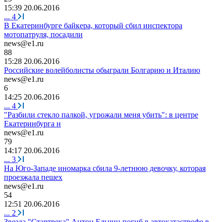
15:39 20.06.2016
...
4
В Екатеринбурге байкера, который сбил инспектора
мотопатруля, посадили
news@e1.ru
88
15:28 20.06.2016
Российские волейболисты обыграли Болгарию и Италию
news@e1.ru
6
14:25 20.06.2016
...
4
"Разбили стекло палкой, угрожали меня убить": в центре
Екатеринбурга н
news@e1.ru
79
14:17 20.06.2016
...
3
На Юго-Западе иномарка сбила 9-летнюю девочку, которая
проезжала пешех
news@e1.ru
54
12:51 20.06.2016
...
2
Звезда "Стартрека" Антон Ельчин погиб в автокатастрофе в