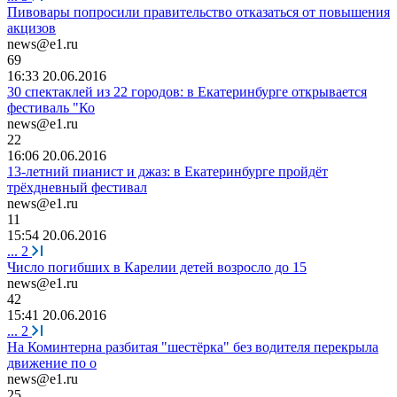
Пивовары попросили правительство отказаться от повышения
акцизов
news@e1.ru
69
16:33 20.06.2016
30 спектаклей из 22 городов: в Екатеринбурге открывается
фестиваль "Ко
news@e1.ru
22
16:06 20.06.2016
13-летний пианист и джаз: в Екатеринбурге пройдёт
трёхдневный фестивал
news@e1.ru
11
15:54 20.06.2016
...
2
Число погибших в Карелии детей возросло до 15
news@e1.ru
42
15:41 20.06.2016
...
2
На Коминтерна разбитая "шестёрка" без водителя перекрыла
движение по о
news@e1.ru
25