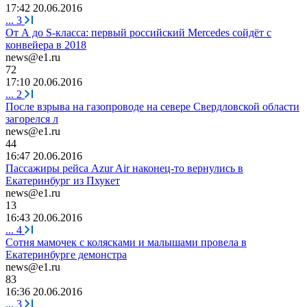
17:42 20.06.2016
...
3
От А до S-класса: первый российский Mercedes сойдёт с
конвейера в 2018
news@e1.ru
72
17:10 20.06.2016
...
2
После взрыва на газопроводе на севере Свердловской области
загорелся л
news@e1.ru
44
16:47 20.06.2016
Пассажиры рейса Azur Air наконец-то вернулись в
Екатеринбург из Пхукет
news@e1.ru
13
16:43 20.06.2016
...
4
Сотня мамочек с колясками и малышами провела в
Екатеринбурге демонстра
news@e1.ru
83
16:36 20.06.2016
...
3