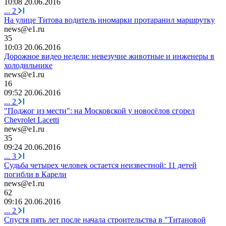
10:08 20.06.2016
...
2
На улице Титова водитель иномарки протаранил маршрутку
news@e1.ru
35
10:03 20.06.2016
Дорожное видео недели: невезучие животные и инженеры в
холодильнике
news@e1.ru
16
09:52 20.06.2016
...
2
"Поджог из мести": на Московской у новосёлов сгорел
Chevrolet Lacetti
news@e1.ru
35
09:24 20.06.2016
...
3
Судьба четырех человек остается неизвестной: 11 детей
погибли в Карели
news@e1.ru
62
09:16 20.06.2016
...
2
Спустя пять лет после начала строительства в "Титановой