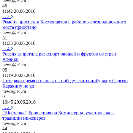
news@e1.ru
45
11:42 20.06.2016
...
2
Ремонт проспекта Космонавтов в районе железнодорожного
моста приостано
news@e1.ru
31
11:33 20.06.2016
...
4
Россия запретила реэкспорт овощей и фруктов из стран
Африки
news@e1.ru
95
11:19 20.06.2016
Потеряли время и шансы на победу: екатеринбуржцу Сергею
Карякину не уд
news@e1.ru
9
10:45 20.06.2016
...
2
"Шестёрка", брошенная на Коминтерна, участвовала в
традиции инженеров
news@e1.ru
44