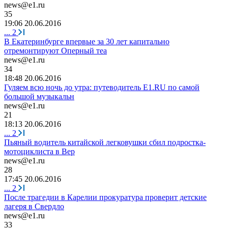
news@e1.ru
35
19:06 20.06.2016
...
2
В Екатеринбурге впервые за 30 лет капитально
отремонтируют Оперный теа
news@e1.ru
34
18:48 20.06.2016
Гуляем всю ночь до утра: путеводитель E1.RU по самой
большой музыкальн
news@e1.ru
21
18:13 20.06.2016
...
2
Пьяный водитель китайской легковушки сбил подростка-
мотоциклиста в Вер
news@e1.ru
28
17:45 20.06.2016
...
2
После трагедии в Карелии прокуратура проверит детские
лагеря в Свердло
news@e1.ru
33