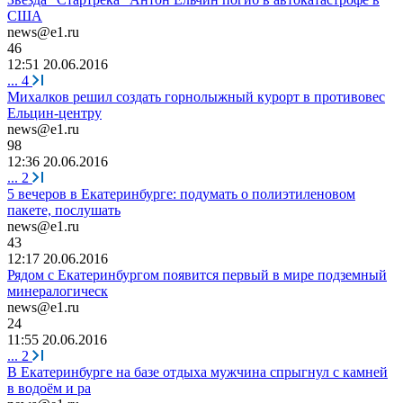
США
news@e1.ru
46
12:51 20.06.2016
...
4
Михалков решил создать горнолыжный курорт в противовес
Ельцин-центру
news@e1.ru
98
12:36 20.06.2016
...
2
5 вечеров в Екатеринбурге: подумать о полиэтиленовом
пакете, послушать
news@e1.ru
43
12:17 20.06.2016
Рядом с Екатеринбургом появится первый в мире подземный
минералогическ
news@e1.ru
24
11:55 20.06.2016
...
2
В Екатеринбурге на базе отдыха мужчина спрыгнул с камней
в водоём и ра