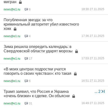
мигран
18:30 27.11.2025
news@e1.ru
6
Погубленная звезда: за что
криминальный авторитет убил известного
хокк
17:36 27.11.2025
news@e1.ru
4
Зима решила опередить календарь: в
Свердловской области ударят морозы
17:03 27.11.2025
news@e1.ru
17
«В моих центрах подростки учатся
говорить о своих чувствах»: кто такая
16:51 27.11.2025
news@e1.ru
6
Трамп заявил, что Россия и Украина
...
2
«очень близки» к сделке. Он объясни
16:49 27.11.2025
news@e1.ru
31