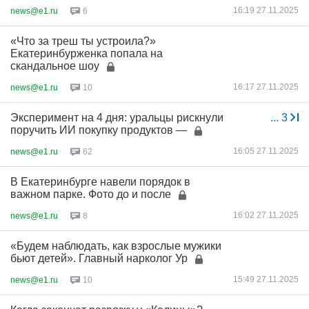
16:19 27.11.2025
news@e1.ru
6
«Что за треш ты устроила?»
Екатеринбурженка попала на
скандальное шоу
16:17 27.11.2025
news@e1.ru
10
Эксперимент на 4 дня: уральцы рискнули
...
3
поручить ИИ покупку продуктов —
16:05 27.11.2025
news@e1.ru
62
В Екатеринбурге навели порядок в
важном парке. Фото до и после
16:02 27.11.2025
news@e1.ru
8
«Будем наблюдать, как взрослые мужики
бьют детей». Главный нарколог Ур
15:49 27.11.2025
news@e1.ru
10