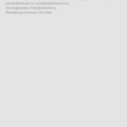
e1info@shkulev.ru
,
juristekat@shkulev.ru
Техподдержка:
help@shkulev.ru
Рекомендательные системы