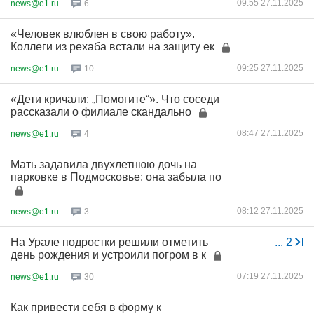
09:55 27.11.2025
news@e1.ru
6
«Человек влюблен в свою работу».
Коллеги из рехаба встали на защиту ек
09:25 27.11.2025
news@e1.ru
10
«Дети кричали: „Помогите“». Что соседи
рассказали о филиале скандально
08:47 27.11.2025
news@e1.ru
4
Мать задавила двухлетнюю дочь на
парковке в Подмосковье: она забыла по
08:12 27.11.2025
news@e1.ru
3
На Урале подростки решили отметить
...
2
день рождения и устроили погром в к
07:19 27.11.2025
news@e1.ru
30
Как привести себя в форму к