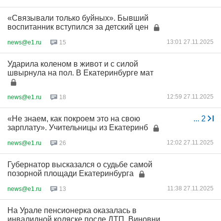
«Связывали только буйных». Бывший
воспитанник вступился за детский цен
13:01 27.11.2025
news@e1.ru
15
Ударила коленом в живот и с силой
швырнула на пол. В Екатеринбурге мат
12:59 27.11.2025
news@e1.ru
18
«Не знаем, как покроем это на свою
...
2
зарплату». Учительницы из Екатеринб
12:02 27.11.2025
news@e1.ru
26
Губернатор высказался о судьбе самой
позорной площади Екатеринбурга
11:38 27.11.2025
news@e1.ru
13
На Урале пенсионерка оказалась в
инвалидной коляске после ДТП. Виновни