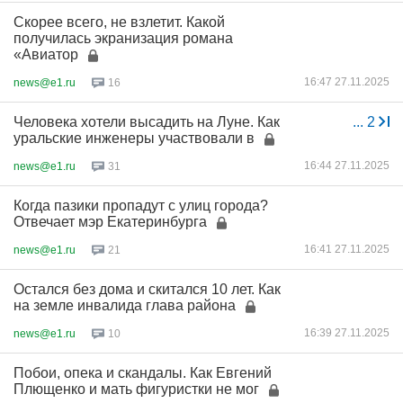
Скорее всего, не взлетит. Какой
получилась экранизация романа
«Авиатор
16:47 27.11.2025
news@e1.ru
16
Человека хотели высадить на Луне. Как
...
2
уральские инженеры участвовали в
16:44 27.11.2025
news@e1.ru
31
Когда пазики пропадут с улиц города?
Отвечает мэр Екатеринбурга
16:41 27.11.2025
news@e1.ru
21
Остался без дома и скитался 10 лет. Как
на земле инвалида глава района
16:39 27.11.2025
news@e1.ru
10
Побои, опека и скандалы. Как Евгений
Плющенко и мать фигуристки не мог