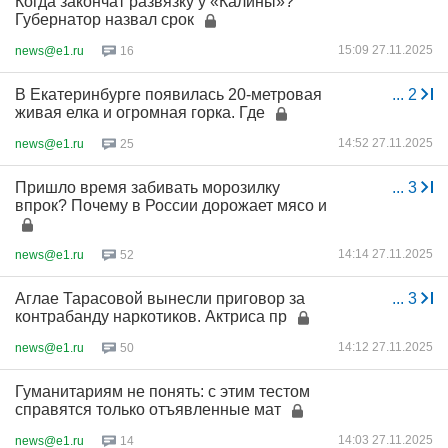
Когда закончат развязку у «Калины»?
Губернатор назвал срок
15:09 27.11.2025
news@e1.ru
16
В Екатеринбурге появилась 20-метровая
...
2
живая елка и огромная горка. Где
14:52 27.11.2025
news@e1.ru
25
Пришло время забивать морозилку
...
3
впрок? Почему в России дорожает мясо и
14:14 27.11.2025
news@e1.ru
52
Аглае Тарасовой вынесли приговор за
...
3
контрабанду наркотиков. Актриса пр
14:12 27.11.2025
news@e1.ru
50
Гуманитариям не понять: с этим тестом
справятся только отъявленные мат
14:03 27.11.2025
news@e1.ru
14