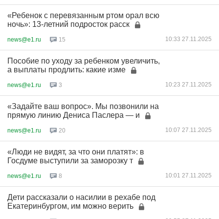
«Ребенок с перевязанным ртом орал всю
ночь»: 13-летний подросток расск
10:33 27.11.2025
news@e1.ru
15
Пособие по уходу за ребенком увеличить,
а выплаты продлить: какие изме
10:23 27.11.2025
news@e1.ru
3
«Задайте ваш вопрос». Мы позвонили на
прямую линию Дениса Паслера — и
10:07 27.11.2025
news@e1.ru
20
«Люди не видят, за что они платят»: в
Госдуме выступили за заморозку т
10:01 27.11.2025
news@e1.ru
8
Дети рассказали о насилии в рехабе под
Екатеринбургом, им можно верить