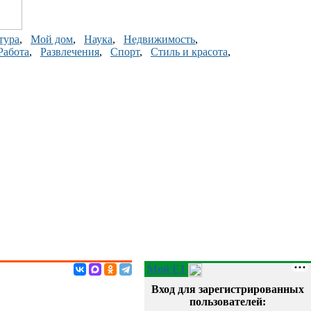
тура
,
Мой дом
,
Наука
,
Недвижимость
,
Работа
,
Развлечения
,
Спорт
,
Стиль и красота
,
Мой E1
Вход для зарегистрированных
пользователей: