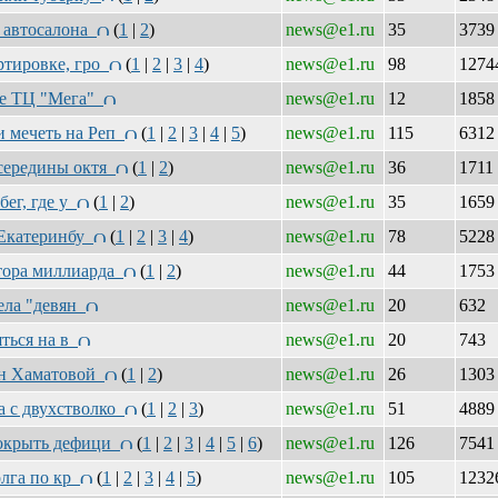
о автосалона
(
1
|
2
)
news@e1.ru
35
373
ртировке, гро
(
1
|
2
|
3
|
4
)
news@e1.ru
98
127
зле ТЦ "Мега"
news@e1.ru
12
185
и мечеть на Реп
(
1
|
2
|
3
|
4
|
5
)
news@e1.ru
115
631
 середины октя
(
1
|
2
)
news@e1.ru
36
1711
бег, где у
(
1
|
2
)
news@e1.ru
35
165
в Екатеринбу
(
1
|
2
|
3
|
4
)
news@e1.ru
78
522
лтора миллиарда
(
1
|
2
)
news@e1.ru
44
175
рела "девян
news@e1.ru
20
632
яться на в
news@e1.ru
20
743
пан Хаматовой
(
1
|
2
)
news@e1.ru
26
130
а с двухстволко
(
1
|
2
|
3
)
news@e1.ru
51
488
покрыть дефици
(
1
|
2
|
3
|
4
|
5
|
6
)
news@e1.ru
126
754
олга по кр
(
1
|
2
|
3
|
4
|
5
)
news@e1.ru
105
123