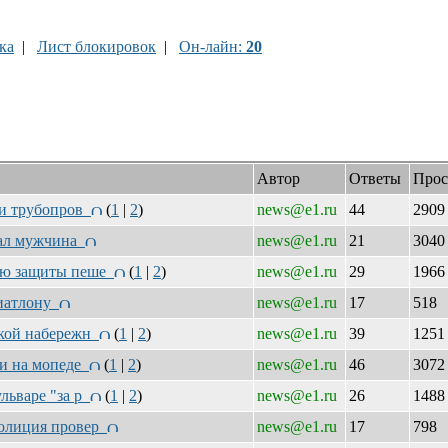
ка
|
Лист блокировок
|
Он-лайн:
20
Автор
Ответы
Прос
сти трубопров
(
1
|
2
)
news@e1.ru
44
290
ыпал мужчина
news@e1.ru
21
304
гию защиты пеше
(
1
|
2
)
news@e1.ru
29
196
биатлону
news@e1.ru
17
518
ской набережн
(
1
|
2
)
news@e1.ru
39
125
ки на мопеде
(
1
|
2
)
news@e1.ru
46
307
льваре "за р
(
1
|
2
)
news@e1.ru
26
148
полиция провер
news@e1.ru
17
798