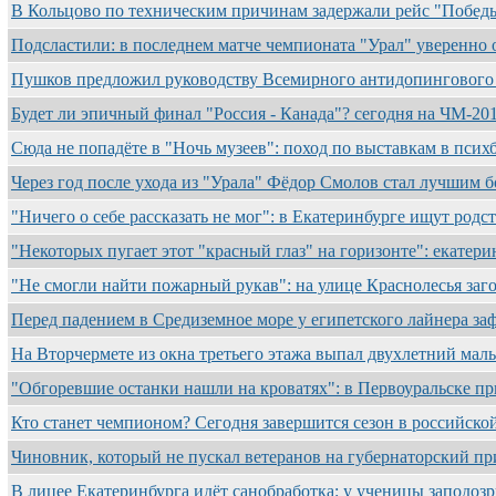
В Кольцово по техническим причинам задержали рейс "Побе
Подсластили: в последнем матче чемпионата "Урал" уверенно
Пушков предложил руководству Всемирного антидопингового
Будет ли эпичный финал "Россия - Канада"? сегодня на ЧМ-20
Сюда не попадёте в "Ночь музеев": поход по выставкам в пси
Через год после ухода из "Урала" Фёдор Смолов стал лучшим
"Ничего о себе рассказать не мог": в Екатеринбурге ищут род
"Некоторых пугает этот "красный глаз" на горизонте": екате
"Не смогли найти пожарный рукав": на улице Краснолесья заг
Перед падением в Средиземное море у египетского лайнера з
На Вторчермете из окна третьего этажа выпал двухлетний м
"Обгоревшие останки нашли на кроватях": в Первоуральске п
Кто станет чемпионом? Сегодня завершится сезон в российск
Чиновник, который не пускал ветеранов на губернаторский п
В лицее Екатеринбурга идёт санобработка: у ученицы заподо