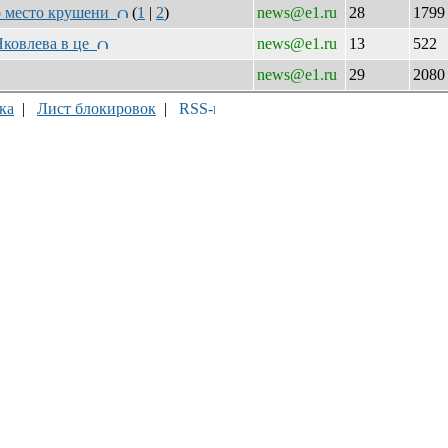
о место крушени
(
1
|
2
)
news@e1.ru
28
179
Яковлева в це
news@e1.ru
13
522
news@e1.ru
29
208
ка
|
Лист блокировок
|