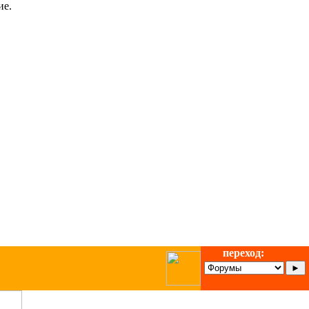
ие.
переход: