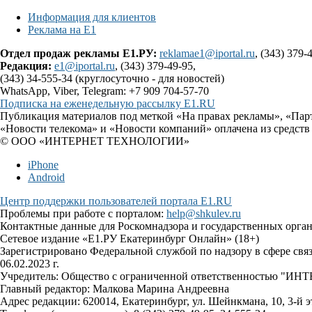
Информация для клиентов
Реклама на Е1
Отдел продаж рекламы Е1.РУ:
reklamae1@iportal.ru
, (343) 379-
Редакция:
e1@iportal.ru
, (343) 379-49-95,
(343) 34-555-34 (круглосуточно - для новостей)
WhatsApp, Viber, Telegram: +7 909 704-57-70
Подписка на еженедельную рассылку E1.RU
Публикация материалов под меткой «На правах рекламы», «Пар
«Новости телекома» и «Новости компаний» оплачена из средств
© ООО «ИНТЕРНЕТ ТЕХНОЛОГИИ»
iPhone
Android
Центр поддержки пользователей портала E1.RU
Проблемы при работе с порталом:
help@shkulev.ru
Контактные данные для Роскомнадзора и государственных орга
Сетевое издание «Е1.РУ Екатеринбург Онлайн» (18+)
Зарегистрировано Федеральной службой по надзору в сфере св
06.02.2023 г.
Учредитель: Общество с ограниченной ответственностью 
Главный редактор: Малкова Марина Андреевна
Адрес редакции: 620014, Екатеринбург, ул. Шейнкмана, 10, 3-й э