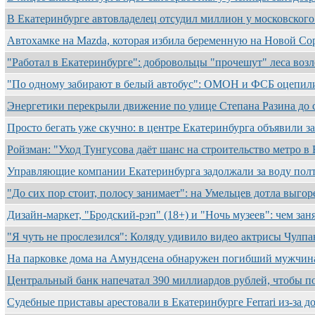
В Екатеринбурге автовладелец отсудил миллион у московског
Автохамке на Mazda, которая избила беременную на Новой Со
"Работал в Екатеринбурге": добровольцы "прочешут" леса во
"По одному забирают в белый автобус": ОМОН и ФСБ оцепил
Энергетики перекрыли движение по улице Степана Разина до
Просто бегать уже скучно: в центре Екатеринбурга объявили за
Ройзман: "Уход Тунгусова даёт шанс на строительство метро 
Управляющие компании Екатеринбурга задолжали за воду по
"До сих пор стоит, полосу занимает": на Умельцев дотла выго
Дизайн-маркет, "Бродский-рэп" (18+) и "Ночь музеев": чем зан
"Я чуть не прослезился": Коляду удивило видео актрисы Чул
На парковке дома на Амундсена обнаружен погибший мужчин
Центральный банк напечатал 390 миллиардов рублей, чтобы 
Судебные приставы арестовали в Екатеринбурге Ferrari из-за д