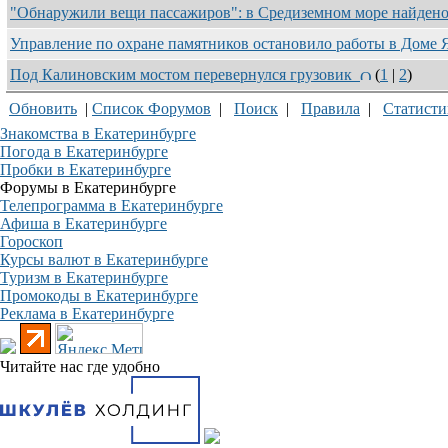
"Обнаружили вещи пассажиров": в Средиземном море найден
Управление по охране памятников остановило работы в Доме 
Под Калиновским мостом перевернулся грузовик
(
1
|
2
)
Обновить
|
Список Форумов
|
Поиск
|
Правила
|
Статисти
Знакомства в Екатеринбурге
Погода в Екатеринбурге
Пробки в Екатеринбурге
Форумы в Екатеринбурге
Телепрограмма в Екатеринбурге
Афиша в Екатеринбурге
Гороскоп
Курсы валют в Екатеринбурге
Туризм в Екатеринбурге
Промокоды в Екатеринбурге
Реклама в Екатеринбурге
Читайте нас где удобно