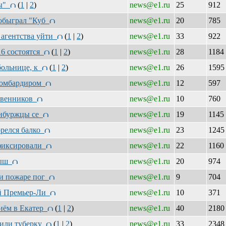
ды"
(
1
|
2
)
news@e1.ru
25
912
 обыграл "Куб
news@e1.ru
20
785
 агентства уйти
(
1
|
2
)
news@e1.ru
33
922
16 состоятся
(
1
|
2
)
news@e1.ru
28
1184
хбольнице, к
(
1
|
2
)
news@e1.ru
26
159
 бомбардиром
news@e1.ru
12
597
ственников
news@e1.ru
10
760
ринбуржцы се
news@e1.ru
19
1145
орелся балко
news@e1.ru
23
124
афиксировали
news@e1.ru
22
1160
алыш
news@e1.ru
20
974
ри пожаре пог
news@e1.ru
9
704
ой Премьер-Ли
news@e1.ru
10
371
риём в Екатер
(
1
|
2
)
news@e1.ru
40
218
зрили туберку
(
1
|
2
)
news@e1.ru
33
234