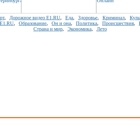
рт
,
Дорожное видео E1.RU
,
Еда
,
Здоровье
,
Криминал
,
Куль
 E1.RU
,
Образование
,
Он и она
,
Политика
,
Происшествия
,
Страна и мир
,
Экономика
,
Лето