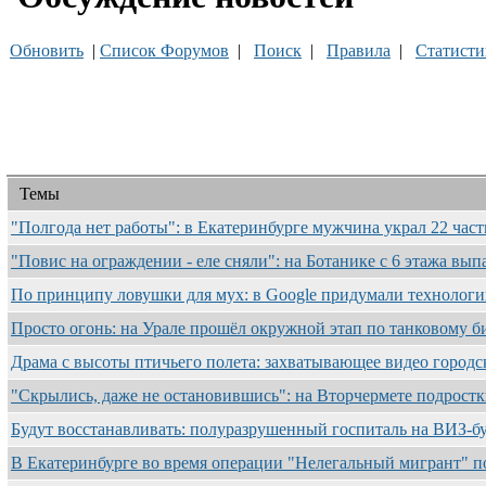
Обновить
|
Список Форумов
|
Поиск
|
Правила
|
Статисти
Темы
"Полгода нет работы": в Екатеринбурге мужчина украл 22 ча
"Повис на ограждении - еле сняли": на Ботанике с 6 этажа в
По принципу ловушки для мух: в Google придумали техноло
Просто огонь: на Урале прошёл окружной этап по танковому 
Драма с высоты птичьего полета: захватывающее видео город
"Скрылись, даже не остановившись": на Вторчермете подрост
Будут восстанавливать: полуразрушенный госпиталь на ВИЗ-бу
В Екатеринбурге во время операции "Нелегальный мигрант" 