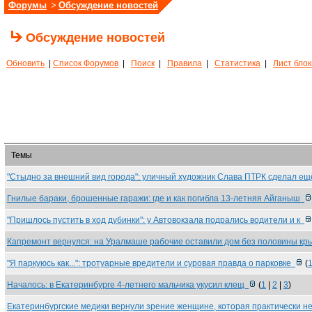
Форумы
>
Обсуждение новостей
Обсуждение новостей
Обновить
|
Список Форумов
|
Поиск
|
Правила
|
Статистика
|
Лист бло
Темы
"Стыдно за внешний вид города": уличный художник Слава ПТРК сделал е
Гнилые бараки, брошенные гаражи: где и как погибла 13-летняя Айганыш
"Пришлось пустить в ход дубинки": у Автовокзала подрались водители и к
Капремонт вернулся: на Уралмаше рабочие оставили дом без половины к
"Я паркуюсь как...": тротуарные вредители и суровая правда о парковке
(
Началось: в Екатеринбурге 4-летнего мальчика укусил клещ
(
1
|
2
|
3
)
Екатеринбургские медики вернули зрение женщине, которая практически 