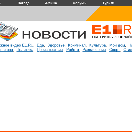
а
Погода
Афиша
Форумы
Туризм
жное видео E1.RU
Еда
Здоровье
Криминал
Культура
Мой дом
Н
,
,
,
,
,
,
н и она
Политика
Происшествия
Работа
Развлечения
Спорт
Стил
,
,
,
,
,
,