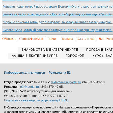
Ройзман подал второй иск о возврате Екатеринбургу градостроительных п
Земляные черви возвращаются: в Екатеринбурге под окнами мэрии "пошла
"Хорошо помогает команде": "Ванкувер", за который играет екатеринбурже
Вместо "Бара, который работает в минус" в центре Екатеринбурга откроют
Обновить
|
Список Форумов
|
Поиск
|
Правила
|
Статистика
|
Лист бло
ЗНАКОМСТВА В ЕКАТЕРИНБУРГЕ
ПОГОДА В ЕКА
АФИША В ЕКАТЕРИНБУРГЕ
ГОРОСКОП
КУРСЫ ВАЛ
Информация для клиентов
Реклама на Е1
Отдел продаж рекламы Е1.РУ:
reklamae1@iportal.ru
, (343) 379-49-10
Редакция:
e1@iportal.ru
, (343) 379-49-95,
(343) 34-555-34 (круглосуточно - для новостей)
WhatsApp, Viber, Telegram: +7 909 704-57-70
Подписка на еженедельную рассылку E1.RU
Публикация материалов под меткой «На правах рекламы», «Партнёрский 
«Новости телекома» и «Новости компаний» оплачена из средств рекламо