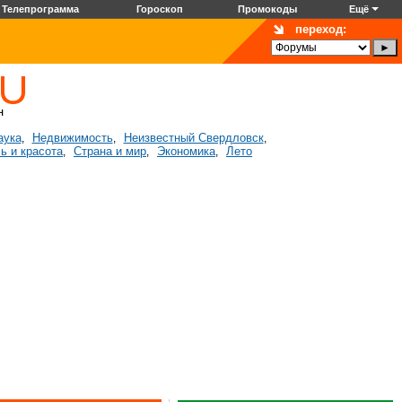
Телепрограмма
Гороскоп
Промокоды
Ещё
переход:
аука
Недвижимость
Неизвестный Свердловск
,
,
,
ь и красота
Страна и мир
Экономика
Лето
,
,
,