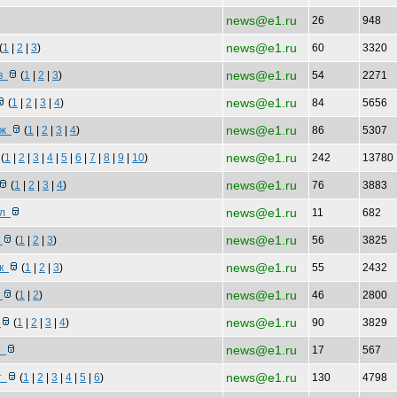
news@e1.ru
26
948
news@e1.ru
(
1
|
2
|
3
)
60
3320
news@e1.ru
дв
(
1
|
2
|
3
)
54
2271
news@e1.ru
(
1
|
2
|
3
|
4
)
84
5656
news@e1.ru
пож
(
1
|
2
|
3
|
4
)
86
5307
news@e1.ru
(
1
|
2
|
3
|
4
|
5
|
6
|
7
|
8
|
9
|
10
)
242
13780
news@e1.ru
(
1
|
2
|
3
|
4
)
76
3883
news@e1.ru
ал
11
682
news@e1.ru
,
(
1
|
2
|
3
)
56
3825
news@e1.ru
Ек
(
1
|
2
|
3
)
55
2432
news@e1.ru
и
(
1
|
2
)
46
2800
news@e1.ru
"
(
1
|
2
|
3
|
4
)
90
3829
news@e1.ru
ат
17
567
news@e1.ru
ст
(
1
|
2
|
3
|
4
|
5
|
6
)
130
4798