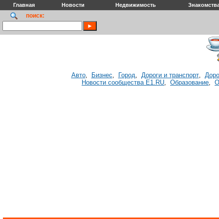
Главная
Новости
Недвижимость
Знакомств
поиск:
Авто
Бизнес
Город
Дороги и транспорт
Доро
,
,
,
,
Новости сообщества E1.RU
Образование
О
,
,