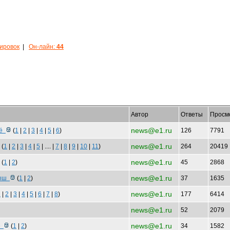
кировок
|
Он-лайн:
44
Автор
Ответы
Просм
news@e1.ru
щё
(
1
|
2
|
3
|
4
|
5
|
6
)
126
7791
news@e1.ru
(
1
|
2
|
3
|
4
|
5
| .... |
7
|
8
|
9
|
10
|
11
)
264
20419
news@e1.ru
(
1
|
2
)
45
2868
news@e1.ru
рыш
(
1
|
2
)
37
1635
news@e1.ru
1
|
2
|
3
|
4
|
5
|
6
|
7
|
8
)
177
6414
news@e1.ru
52
2079
news@e1.ru
не
(
1
|
2
)
34
1582