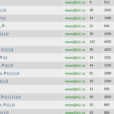
news@e1.ru
9
513
news@e1.ru
1
|
2
)
39
1552
news@e1.ru
(
1
)
24
1396
news@e1.ru
 р
21
544
news@e1.ru
(
1
|
2
)
25
1036
news@e1.ru
122
4403
news@e1.ru
(
1
|
2
|
3
)
55
1822
news@e1.ru
(
1
)
24
1101
news@e1.ru
н
(
1
|
2
)
44
1335
news@e1.ru
сду
(
1
|
2
|
3
)
61
1699
news@e1.ru
(
1
|
2
)
34
1264
news@e1.ru
13
505
news@e1.ru
р
(
1
|
2
|
3
|
4
)
93
2835
news@e1.ru
 д
(
1
|
2
)
32
883
news@e1.ru
(
1
|
2
)
25
900