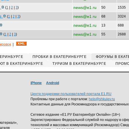
news@e1.ru
о
(
1
|
2
|
3
)
50
1535
news@e1.ru
 в
(
1
|
2
|
3
)
68
3324
news@e1.ru
13
688
news@e1.ru
(
1
|
2
|
3
)
55
2688
кировок
|
ТЕРИНБУРГЕ
ПРОБКИ В ЕКАТЕРИНБУРГЕ
ФОРУМЫ В ЕКАТ
ЮТ В ЕКАТЕРИНБУРГЕ
ТУРИЗМ В ЕКАТЕРИНБУРГЕ
ПРОМО
iPhone
Android
Центр поддержки пользователей портала E1.RU
Проблемы при работе с порталом:
help@shkulev.ru
Контактные данные для Роскомнадзора и государственных
Сетевое издание «Е1.РУ Екатеринбург Онлайн» (18+)
Зарегистрировано Федеральной службой по надзору в сф
материал»,
технологий и массовых коммуникаций (Роскомнадзор) Свид
дателя