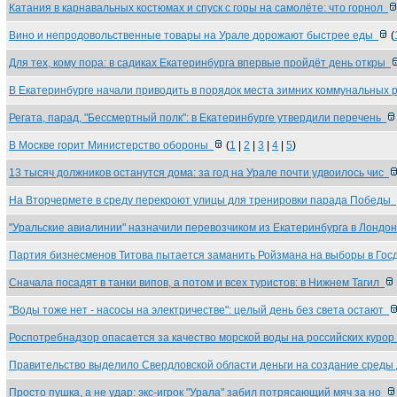
Катания в карнавальных костюмах и спуск с горы на самолёте: что горнол
Вино и непродовольственные товары на Урале дорожают быстрее еды
(
Для тех, кому пора: в садиках Екатеринбурга впервые пройдёт день откры
В Екатеринбурге начали приводить в порядок места зимних коммунальных
Регата, парад, "Бессмертный полк": в Екатеринбурге утвердили перечень
В Москве горит Министерство обороны
(
1
|
2
|
3
|
4
|
5
)
13 тысяч должников останутся дома: за год на Урале почти удвоилось чис
На Вторчермете в среду перекроют улицы для тренировки парада Победы
"Уральские авиалинии" назначили перевозчиком из Екатеринбурга в Лондо
Партия бизнесменов Титова пытается заманить Ройзмана на выборы в Го
Сначала посадят в танки випов, а потом и всех туристов: в Нижнем Тагил
"Воды тоже нет - насосы на электричестве": целый день без света остают
Роспотребнадзор опасается за качество морской воды на российских куро
Правительство выделило Свердловской области деньги на создание среды
Просто пушка, а не удар: экс-игрок "Урала" забил потрясающий мяч за но