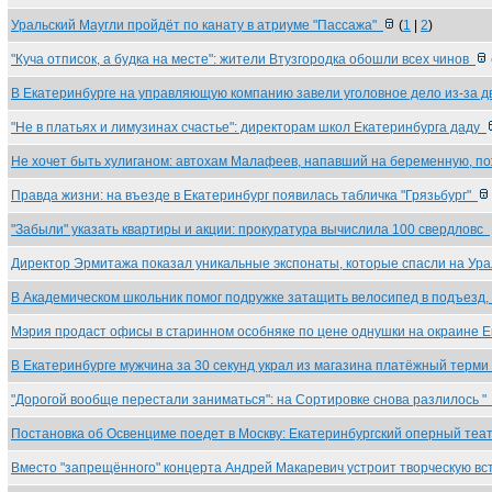
Уральский Маугли пройдёт по канату в атриуме "Пассажа"
(
1
|
2
)
"Куча отписок, а будка на месте": жители Втузгородка обошли всех чинов
В Екатеринбурге на управляющую компанию завели уголовное дело из-за 
"Не в платьях и лимузинах счастье": директорам школ Екатеринбурга даду
Не хочет быть хулиганом: автохам Малафеев, напавший на беременную, 
Правда жизни: на въезде в Екатеринбург появилась табличка "Грязьбург"
"Забыли" указать квартиры и акции: прокуратура вычислила 100 свердловс
Директор Эрмитажа показал уникальные экспонаты, которые спасли на Ур
В Академическом школьник помог подружке затащить велосипед в подъезд
Мэрия продаст офисы в старинном особняке по цене однушки на окраине 
В Екатеринбурге мужчина за 30 секунд украл из магазина платёжный терм
"Дорогой вообще перестали заниматься": на Сортировке снова разлилось 
Постановка об Освенциме поедет в Москву: Екатеринбургский оперный те
Вместо "запрещённого" концерта Андрей Макаревич устроит творческую в