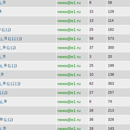
news@e1.ru
на
8
58
news@e1.ru
15
129
news@e1.ru
13
114
news@e1.ru
(
1
|
2
)
25
162
news@e1.ru
р з
(
1
|
2
|
3
)
58
573
news@e1.ru
ит
(
1
|
2
)
37
300
news@e1.ru
ос
3
20
news@e1.ru
ере
(
1
|
2
)
25
199
news@e1.ru
з
10
138
news@e1.ru
нк
(
1
|
2
|
3
)
62
363
news@e1.ru
1
|
2
)
27
257
news@e1.ru
за
6
74
news@e1.ru
26
213
news@e1.ru
(
1
|
2
)
36
328
news@e1.ru
од
16
143