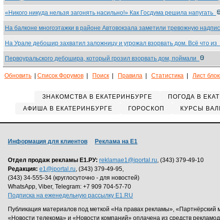
«Никого никуда нельзя загонять насильно!» Как Госдума решила напугать
На балконе многоэтажки в районе Автовокзала заметили тревожную надпи
На Урале дебошир захватил заложницу и угрожал взорвать дом. Всё что из
Первоуральского дебошира, который грозил взорвать дом, поймали
Обновить
|
Список Форумов
|
Поиск
|
Правила
|
Статистика
|
Лист бло
ЗНАКОМСТВА В ЕКАТЕРИНБУРГЕ
ПОГОДА В ЕКА
АФИША В ЕКАТЕРИНБУРГЕ
ГОРОСКОП
КУРСЫ ВАЛ
Информация для клиентов
Реклама на Е1
Отдел продаж рекламы Е1.РУ:
reklamae1@iportal.ru
, (343) 379-49-10
Редакция:
e1@iportal.ru
, (343) 379-49-95,
(343) 34-555-34 (круглосуточно - для новостей)
WhatsApp, Viber, Telegram: +7 909 704-57-70
Подписка на еженедельную рассылку E1.RU
Публикация материалов под меткой «На правах рекламы», «Партнёрский 
«Новости телекома» и «Новости компаний» оплачена из средств рекламо