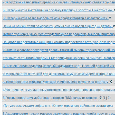
«Непохожие на нас имеют право на счастье». Почему нужно обязательно 
В Екатеринбурге выставили на продажу квартиру с золотом. Она стоит как
В Екатеринбурге резко выросли темпы продаж квартир в новостройках
Цены на бензин хотят заморозить, чтобы они не росли еще год — детали
Фитнес-тренеру Сушко, уже отсидевшему за педофилию, вынесли пригово
На Урале неадекватные женщины избили подростков в автобусе, пока вод
«В жизни и работе приходится делать тяжелый выбор»: тренер сборной Р
Кто хочет стать миллионером? Екатеринбурженка решила выиграть в лот
В Нижнем Тагиле педофил, который надругался над 11-летней девочкой и 
«Оборачивается ловушкой для должника»: кому на самом деле выгодно ба
Бывшего ректора екатеринбургского университета осудили за растрату
(
«Это приводит к миллионным потерям»: неочевидная причина переплаты 
В России перестанут действовать старые ПДД: зачем их меняют
(
1
|
2
)
«Тут уже весь Академ собрался». Жители огромного района не смогли уеха
В Академическом начали массово эвакуировать машины, чтобы проучить в