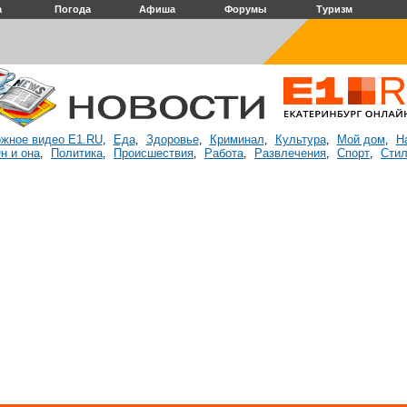
а
Погода
Афиша
Форумы
Туризм
жное видео E1.RU
Еда
Здоровье
Криминал
Культура
Мой дом
Н
,
,
,
,
,
,
н и она
Политика
Происшествия
Работа
Развлечения
Спорт
Стил
,
,
,
,
,
,