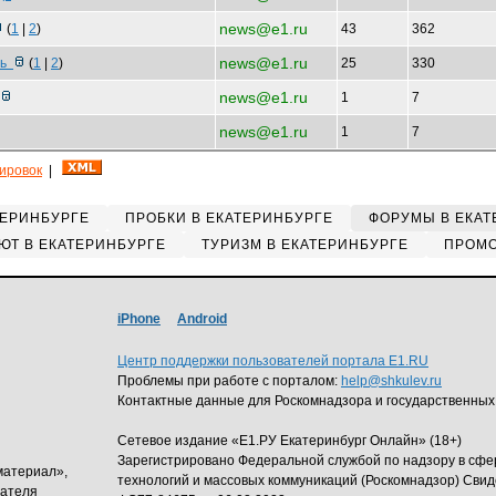
news@e1.ru
(
1
|
2
)
43
362
news@e1.ru
сь
(
1
|
2
)
25
330
news@e1.ru
1
7
news@e1.ru
1
7
кировок
|
ТЕРИНБУРГЕ
ПРОБКИ В ЕКАТЕРИНБУРГЕ
ФОРУМЫ В ЕКАТ
ЮТ В ЕКАТЕРИНБУРГЕ
ТУРИЗМ В ЕКАТЕРИНБУРГЕ
ПРОМО
iPhone
Android
Центр поддержки пользователей портала E1.RU
Проблемы при работе с порталом:
help@shkulev.ru
Контактные данные для Роскомнадзора и государственных
Сетевое издание «Е1.РУ Екатеринбург Онлайн» (18+)
Зарегистрировано Федеральной службой по надзору в сф
материал»,
технологий и массовых коммуникаций (Роскомнадзор) Свид
дателя