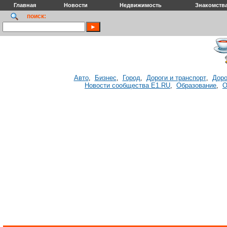
Главная
Новости
Недвижимость
Знакомств
поиск:
Авто
Бизнес
Город
Дороги и транспорт
Доро
,
,
,
,
Новости сообщества E1.RU
Образование
О
,
,