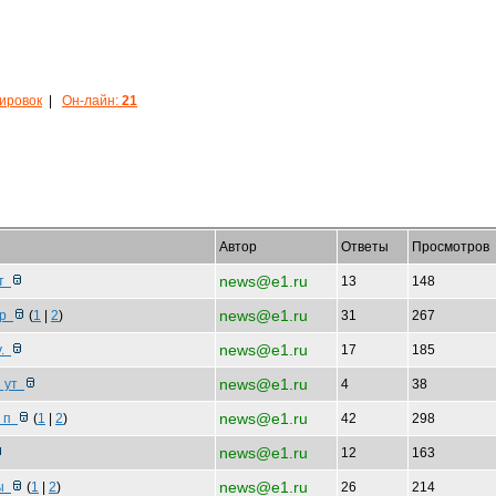
кировок
|
Он-лайн:
21
Автор
Ответы
Просмотров
news@e1.ru
ит
13
148
news@e1.ru
ор
(
1
|
2
)
31
267
news@e1.ru
у.
17
185
news@e1.ru
ы ут
4
38
news@e1.ru
ы п
(
1
|
2
)
42
298
news@e1.ru
12
163
news@e1.ru
ды
(
1
|
2
)
26
214