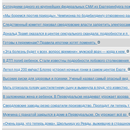
Сотрудники одного из крупнейших федеральных СМИ из Екатеринбурга п
«Мы боремся против природы». Чемпионка по бодибилдингу откровенно р
Следственный комитет призвал свердловские власти запретить электрос
Дональд Трамп оказался в центре сексуального скандала: подробности и п
Готовы к переменам? Правила ипотеки хотят поменять
«Эта болезнь будет у всех, вопрос времени»: мужской врач — когда к нем
В ДТП погиб ребенок. Стали известны подробности лобового столкновени
Летел под 200 км/час! Блогер устроил ночные гонки в самом центре Екате
Высокие риски для здоровья и психики. Ученый назвал самый опасный вид
Мать отрезала голову шестилетнему сыну и выкинула в пруд: что известно
В заложниках жена и ребенок. В Первоуральске неадекват угрожает взорв
Свердловские заводы резко сократили производство. Пропадут ли теперь 
Мужчина с гранатой закрылся в доме в Первоуральске. Он угрожает всё вз
«Очень рада, что теперь дома». Школьницу из Ревды, выжившую в страшн