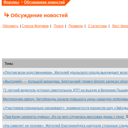
Форумы
>
Обсуждение новостей
Обсуждение новостей
Обновить
|
Список Форумов
|
Поиск
|
Правила
|
Статистика
|
Лист бло
Темы
«Против воли родственников». Жителей уральского города вынуждают воз
«Высоцкий» — большой карандаш. Британский тревел-блогер записал обз
71-летний водитель устроил смертельное ДТП на въезде в Верхнюю Пышм
Миллиончик сверху. Автобренды начали повышать цены накануне реформ
«Участников специально напаивают»: знаменитости разнесли шоу «Звёзд
«Там Качку сигареты нужны». Из-за чего случилась массовая драка с пере
«На самолет не похоже». Жителей Екатеринбурга напугали странные сле