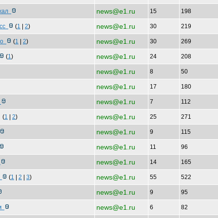
news@e1.ru
ожал
15
198
news@e1.ru
асс
(
1
|
2
)
30
219
news@e1.ru
амо
(
1
|
2
)
30
269
news@e1.ru
(
1
)
24
208
news@e1.ru
8
50
news@e1.ru
17
180
news@e1.ru
я
7
112
news@e1.ru
(
1
|
2
)
25
271
news@e1.ru
9
115
news@e1.ru
11
96
news@e1.ru
а
14
165
news@e1.ru
т
(
1
|
2
|
3
)
55
522
news@e1.ru
9
95
news@e1.ru
ом
6
82