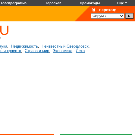
Телепрограмма
Гороскоп
Промокоды
Ещё
переход:
аука
Недвижимость
Неизвестный Свердловск
,
,
,
ь и красота
Страна и мир
Экономика
Лето
,
,
,