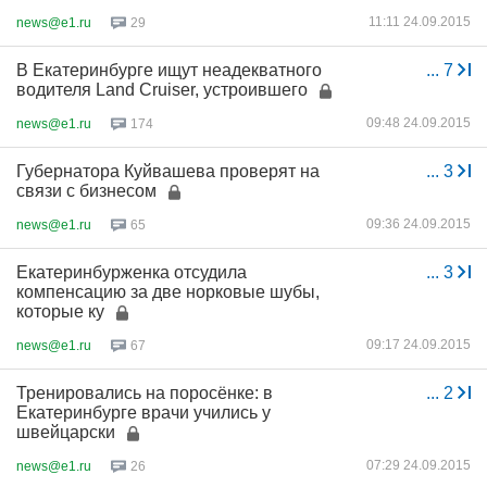
11:11 24.09.2015
news@e1.ru
29
В Екатеринбурге ищут неадекватного
...
7
водителя Land Cruiser, устроившего
09:48 24.09.2015
news@e1.ru
174
Губернатора Куйвашева проверят на
...
3
связи с бизнесом
09:36 24.09.2015
news@e1.ru
65
Екатеринбурженка отсудила
...
3
компенсацию за две норковые шубы,
которые ку
09:17 24.09.2015
news@e1.ru
67
Тренировались на поросёнке: в
...
2
Екатеринбурге врачи учились у
швейцарски
07:29 24.09.2015
news@e1.ru
26