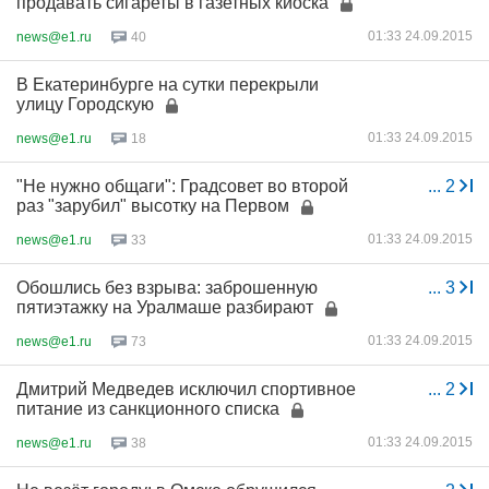
продавать сигареты в газетных киоска
01:33 24.09.2015
news@e1.ru
40
В Екатеринбурге на сутки перекрыли
улицу Городскую
01:33 24.09.2015
news@e1.ru
18
"Не нужно общаги": Градсовет во второй
...
2
раз "зарубил" высотку на Первом
01:33 24.09.2015
news@e1.ru
33
Обошлись без взрыва: заброшенную
...
3
пятиэтажку на Уралмаше разбирают
01:33 24.09.2015
news@e1.ru
73
Дмитрий Медведев исключил спортивное
...
2
питание из санкционного списка
01:33 24.09.2015
news@e1.ru
38