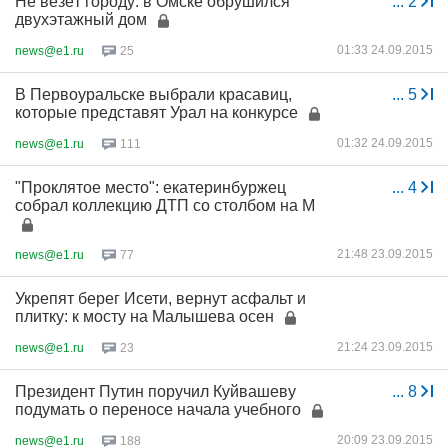
Не везёт городу: в Омске обрушился
...
2
двухэтажный дом
01:33 24.09.2015
news@e1.ru
25
В Первоуральске выбрали красавиц,
...
5
которые представят Урал на конкурсе
01:32 24.09.2015
news@e1.ru
111
"Проклятое место": екатеринбуржец
...
4
собрал коллекцию ДТП со столбом на М
21:48 23.09.2015
news@e1.ru
77
Укрепят берег Исети, вернут асфальт и
плитку: к мосту на Малышева осен
21:24 23.09.2015
news@e1.ru
23
Президент Путин поручил Куйвашеву
...
8
подумать о переносе начала учебного
20:09 23.09.2015
news@e1.ru
188