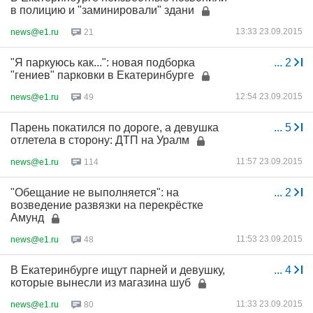
в полицию и "заминировали" здани
13:33 23.09.2015
news@e1.ru
21
"Я паркуюсь как...": новая подборка
...
2
"гениев" парковки в Екатеринбурге
12:54 23.09.2015
news@e1.ru
49
Парень покатился по дороге, а девушка
...
5
отлетела в сторону: ДТП на Уралм
11:57 23.09.2015
news@e1.ru
114
"Обещание не выполняется": на
...
2
возведение развязки на перекрёстке
Амунд
11:53 23.09.2015
news@e1.ru
48
В Екатеринбурге ищут парней и девушку,
...
4
которые вынесли из магазина шуб
11:33 23.09.2015
news@e1.ru
80