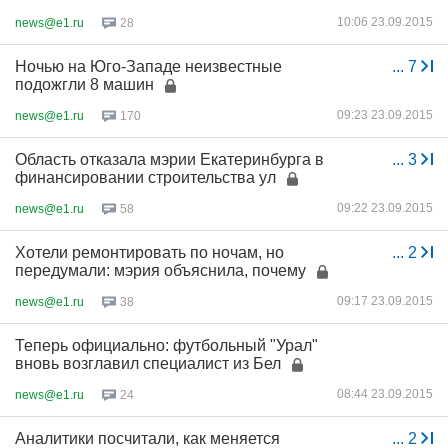
10:06 23.09.2015
news@e1.ru
28
Ночью на Юго-Западе неизвестные
...
7
подожгли 8 машин
09:23 23.09.2015
news@e1.ru
170
Область отказала мэрии Екатеринбурга в
...
3
финансировании строительства ул
09:22 23.09.2015
news@e1.ru
58
Хотели ремонтировать по ночам, но
...
2
передумали: мэрия объяснила, почему
09:17 23.09.2015
news@e1.ru
38
Теперь официально: футбольный "Урал"
вновь возглавил специалист из Бел
08:44 23.09.2015
news@e1.ru
24
Аналитики посчитали, как меняется
...
2