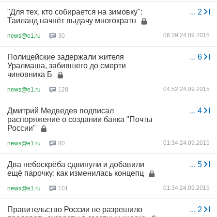
"Для тех, кто собирается на зимовку":
...
2
Таиланд начнёт выдачу многократн
06:39 24.09.2015
news@e1.ru
30
Полицейские задержали жителя
...
6
Уралмаша, забившего до смерти
чиновника Б
04:52 24.09.2015
news@e1.ru
128
Дмитрий Медведев подписал
...
4
распоряжение о создании банка "Почты
России"
01:34 24.09.2015
news@e1.ru
80
Два небоскрёба сдвинули и добавили
...
5
ещё парочку: как изменилась концепц
01:34 24.09.2015
news@e1.ru
101
Правительство России не разрешило
...
2