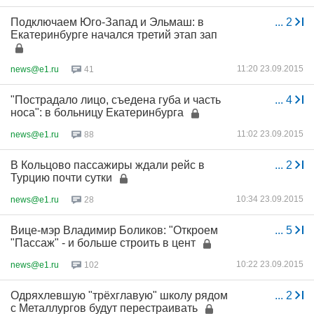
Подключаем Юго-Запад и Эльмаш: в
...
2
Екатеринбурге начался третий этап зап
11:20 23.09.2015
news@e1.ru
41
"Пострадало лицо, съедена губа и часть
...
4
носа": в больницу Екатеринбурга
11:02 23.09.2015
news@e1.ru
88
В Кольцово пассажиры ждали рейс в
...
2
Турцию почти сутки
10:34 23.09.2015
news@e1.ru
28
Вице-мэр Владимир Боликов: "Откроем
...
5
"Пассаж" - и больше строить в цент
10:22 23.09.2015
news@e1.ru
102
Одряхлевшую "трёхглавую" школу рядом
...
2
с Металлургов будут перестраивать