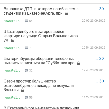
Виновника ДТП, в котором погибла семья
...
3
студентки из Екатеринбурга, при
20:09 23.09.2015
news@e1.ru
65
В Екатеринбурге в загоревшейся
квартире на улице Старых Большевиков
ум
19:54 23.09.2015
news@e1.ru
7
Екатеринбуржцы оборвали телефоны,
...
2
пытаясь записаться на "Субботник про
19:45 23.09.2015
news@e1.ru
31
Сезон простуд: большинство
...
3
екатеринбуржцев никогда не покупали
больнич
14:27 23.09.2015
news@e1.ru
59
В Екатеринбурге неизвестные позвонили