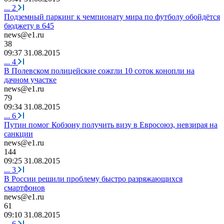
...
2
Подземный паркинг к чемпионату мира по футболу обойдётся
бюджету в 645
news@e1.ru
38
09:37 31.08.2015
...
4
В Полевском полицейские сожгли 10 соток конопли на
дачном участке
news@e1.ru
79
09:34 31.08.2015
...
6
Путин помог Кобзону получить визу в Евросоюз, невзирая на
санкции
news@e1.ru
144
09:25 31.08.2015
...
3
В России решили проблему быстро разряжающихся
смартфонов
news@e1.ru
61
09:10 31.08.2015
...
6