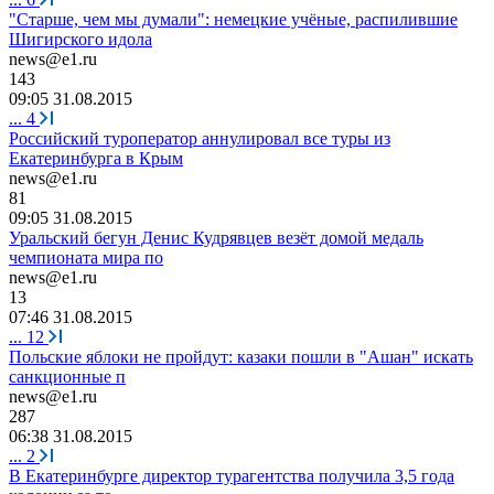
"Старше, чем мы думали": немецкие учёные, распилившие
Шигирского идола
news@e1.ru
143
09:05 31.08.2015
...
4
Российский туроператор аннулировал все туры из
Екатеринбурга в Крым
news@e1.ru
81
09:05 31.08.2015
Уральский бегун Денис Кудрявцев везёт домой медаль
чемпионата мира по
news@e1.ru
13
07:46 31.08.2015
...
12
Польские яблоки не пройдут: казаки пошли в "Ашан" искать
санкционные п
news@e1.ru
287
06:38 31.08.2015
...
2
В Екатеринбурге директор турагентства получила 3,5 года