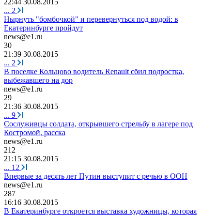
22:44 30.08.2015
...
2
Нырнуть "бомбочкой" и перевернуться под водой: в
Екатеринбурге пройдут
news@e1.ru
30
21:39 30.08.2015
...
2
В поселке Кольцово водитель Renault сбил подростка,
выбежавшего на дор
news@e1.ru
29
21:36 30.08.2015
...
9
Сослуживцы солдата, открывшего стрельбу в лагере под
Костромой, расска
news@e1.ru
212
21:15 30.08.2015
...
12
Впервые за десять лет Путин выступит с речью в ООН
news@e1.ru
287
16:16 30.08.2015
В Екатеринбурге откроется выставка художницы, которая