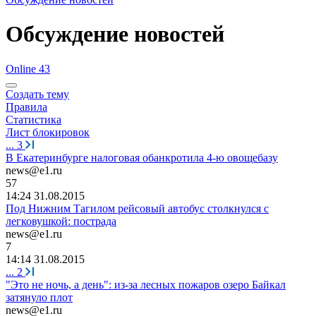
Обсуждение новостей
Online 43
Создать тему
Правила
Статистика
Лист блокировок
...
3
В Екатеринбурге налоговая обанкротила 4-ю овощебазу
news@e1.ru
57
14:24 31.08.2015
Под Нижним Тагилом рейсовый автобус столкнулся с
легковушкой: пострада
news@e1.ru
7
14:14 31.08.2015
...
2
"Это не ночь, а день": из-за лесных пожаров озеро Байкал
затянуло плот
news@e1.ru