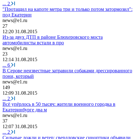
...
2
"Протащил на капоте метра три и только потом затормозил":
под Екатерин
news@e1.ru
27
12:20 31.08.2015
Из-за двух ДТП в районе Блюхеровского моста
автомобилисты встали в про
news@e1.ru
23
12:14 31.08.2015
...
6
В Серове неизвестные затравили собаками дрессированного
пони, который
news@e1.ru
149
12:09 31.08.2015
...
2
Всё упёрлось в 50 тысяч: жители военного городка в
Екатеринбурге два м
news@e1.ru
37
12:07 31.08.2015
...
2
Сильные дожди и ветер: свердловские синоптики объявили