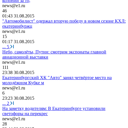
колонии за то,
news@e1.ru
46
01:43 31.08.2015
"Автомобилист" одержал вторую победу в новом сезоне КХЛ:
екатеринбуржц
news@e1.ru
15
01:17 31.08.2015
...
5
Небо, самолёты, Путин: смотрим экспонаты главной
авиационной выставки
news@e1.ru
111
23:38 30.08.2015
Екатеринбургский ХК "Авто" занял четвёртое место на
молодёжном Кубке м
news@e1.ru
6
23:23 30.08.2015
...
2
На заметку водителям: В Екатеринбурге установили
светофоры на перекрес
news@e1.ru
28