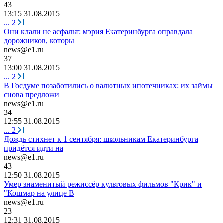
43
13:15 31.08.2015
...
2
Они клали не асфальт: мэрия Екатеринбурга оправдала
дорожников, которы
news@e1.ru
37
13:00 31.08.2015
...
2
В Госдуме позаботились о валютных ипотечниках: их займы
снова предложи
news@e1.ru
34
12:55 31.08.2015
...
2
Дождь стихнет к 1 сентября: школьникам Екатеринбурга
придётся идти на
news@e1.ru
43
12:50 31.08.2015
Умер знаменитый режиссёр культовых фильмов "Крик" и
"Кошмар на улице В
news@e1.ru
23
12:31 31.08.2015