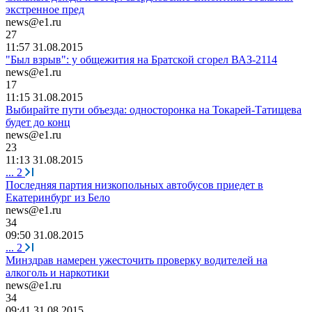
экстренное пред
news@e1.ru
27
11:57 31.08.2015
"Был взрыв": у общежития на Братской сгорел ВАЗ-2114
news@e1.ru
17
11:15 31.08.2015
Выбирайте пути объезда: односторонка на Токарей-Татищева
будет до конц
news@e1.ru
23
11:13 31.08.2015
...
2
Последняя партия низкопольных автобусов приедет в
Екатеринбург из Бело
news@e1.ru
34
09:50 31.08.2015
...
2
Минздрав намерен ужесточить проверку водителей на
алкоголь и наркотики
news@e1.ru
34
09:41 31.08.2015