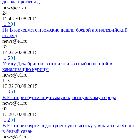
делала проекты д
news@e1.ru
24
15:45 30.08.2015
...
2
На Вторчермете прохожие нашли боевой артиллерийский
снаряд
news@e1.ru
33
14:22 30.08.2015
...
5
Улицу Декабристов затопило из-за выброшенной в
канализацию курицы
news@e1.ru
113
13:22 30.08.2015
...
3
В Екатеринбурге ищут самую красивую маму города
news@e1.ru
62
13:20 30.08.2015
...
2
В Екатеринбурге недостроенную высотку у вокзала закутали
в белый саван
news@e1.ru