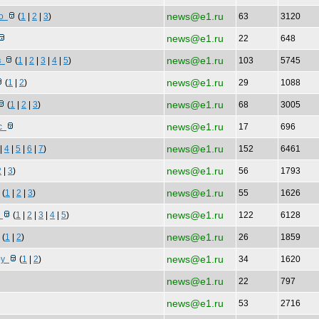
news@e1.ru
до
(
1
|
2
|
3
)
63
3120
news@e1.ru
22
648
news@e1.ru
 в
(
1
|
2
|
3
|
4
|
5
)
103
5745
news@e1.ru
(
1
|
2
)
29
1088
news@e1.ru
(
1
|
2
|
3
)
68
3005
news@e1.ru
сс
17
696
news@e1.ru
|
4
|
5
|
6
|
7
)
152
6461
news@e1.ru
2
|
3
)
56
1793
news@e1.ru
(
1
|
2
|
3
)
55
1626
news@e1.ru
т
(
1
|
2
|
3
|
4
|
5
)
122
6128
news@e1.ru
(
1
|
2
)
26
1859
news@e1.ru
тру
(
1
|
2
)
34
1620
news@e1.ru
22
797
news@e1.ru
53
2716