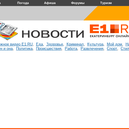
а
Погода
Афиша
Форумы
Туризм
жное видео E1.RU
Еда
Здоровье
Криминал
Культура
Мой дом
Н
,
,
,
,
,
,
н и она
Политика
Происшествия
Работа
Развлечения
Спорт
Стил
,
,
,
,
,
,