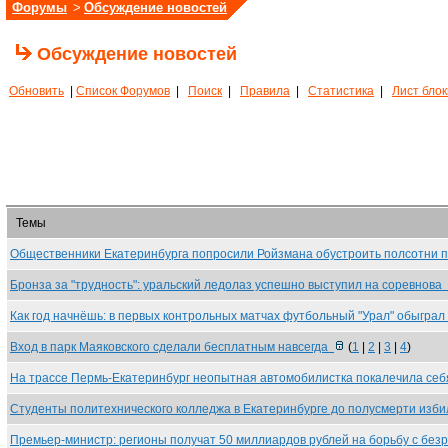
Форумы
>
Обсуждение новостей
Обсуждение новостей
Обновить
|
Список Форумов
|
Поиск
|
Правила
|
Статистика
|
Лист бло
Темы
Общественники Екатеринбурга попросили Ройзмана обустроить полсотни
Бронза за "трудность": уральский ледолаз успешно выступил на соревнова
Как год начнёшь: в первых контрольных матчах футбольный "Урал" обыгра
Вход в парк Маяковского сделали бесплатным навсегда
(
1
|
2
|
3
|
4
)
На трассе Пермь-Екатеринбург неопытная автомобилистка покалечила се
Студенты политехнического колледжа в Екатеринбурге до полусмерти изб
Премьер-министр: регионы получат 50 миллиардов рублей на борьбу с без