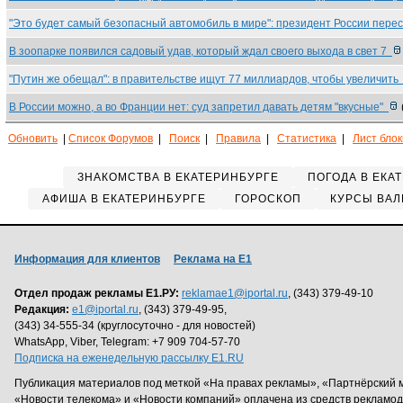
"Это будет самый безопасный автомобиль в мире": президент России пере
В зоопарке появился садовый удав, который ждал своего выхода в свет 7
"Путин же обещал": в правительстве ищут 77 миллиардов, чтобы увеличит
В России можно, а во Франции нет: суд запретил давать детям "вкусные"
Обновить
|
Список Форумов
|
Поиск
|
Правила
|
Статистика
|
Лист бло
ЗНАКОМСТВА В ЕКАТЕРИНБУРГЕ
ПОГОДА В ЕКА
АФИША В ЕКАТЕРИНБУРГЕ
ГОРОСКОП
КУРСЫ ВАЛ
Информация для клиентов
Реклама на Е1
Отдел продаж рекламы Е1.РУ:
reklamae1@iportal.ru
, (343) 379-49-10
Редакция:
e1@iportal.ru
, (343) 379-49-95,
(343) 34-555-34 (круглосуточно - для новостей)
WhatsApp, Viber, Telegram: +7 909 704-57-70
Подписка на еженедельную рассылку E1.RU
Публикация материалов под меткой «На правах рекламы», «Партнёрский 
«Новости телекома» и «Новости компаний» оплачена из средств рекламо