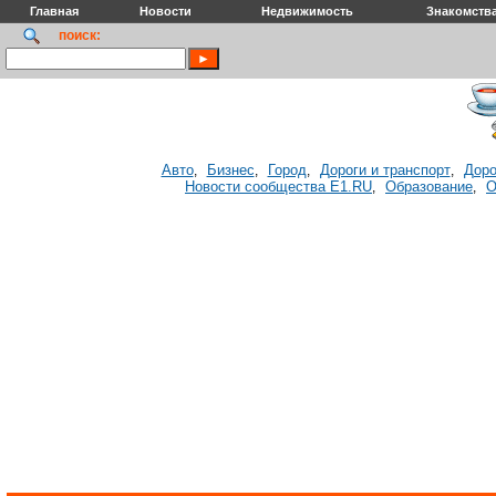
Главная
Новости
Недвижимость
Знакомств
поиск:
Авто
Бизнес
Город
Дороги и транспорт
Доро
,
,
,
,
Новости сообщества E1.RU
Образование
О
,
,