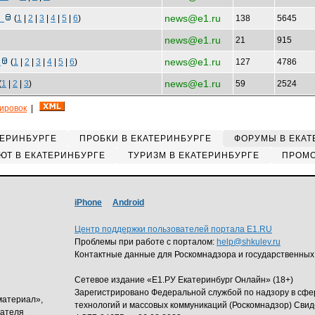
news@e1.ru
с
(
1
|
2
|
3
|
4
|
5
|
6
)
138
5645
news@e1.ru
21
915
news@e1.ru
ь
(
1
|
2
|
3
|
4
|
5
|
6
)
127
4786
news@e1.ru
(
1
|
2
|
3
)
59
2524
кировок
|
ТЕРИНБУРГЕ
ПРОБКИ В ЕКАТЕРИНБУРГЕ
ФОРУМЫ В ЕКАТ
ЮТ В ЕКАТЕРИНБУРГЕ
ТУРИЗМ В ЕКАТЕРИНБУРГЕ
ПРОМО
iPhone
Android
Центр поддержки пользователей портала E1.RU
Проблемы при работе с порталом:
help@shkulev.ru
Контактные данные для Роскомнадзора и государственных
Сетевое издание «Е1.РУ Екатеринбург Онлайн» (18+)
Зарегистрировано Федеральной службой по надзору в сф
материал»,
технологий и массовых коммуникаций (Роскомнадзор) Свид
дателя