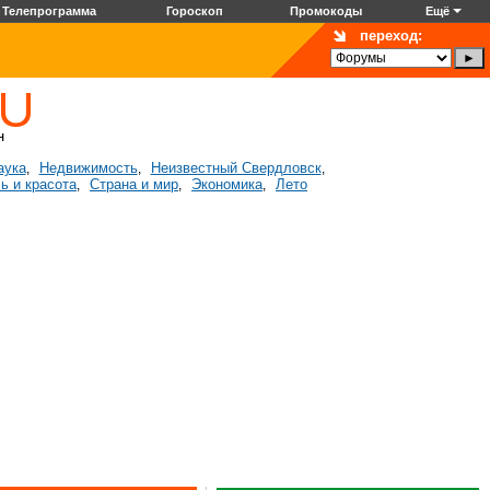
Телепрограмма
Гороскоп
Промокоды
Ещё
переход:
аука
Недвижимость
Неизвестный Свердловск
,
,
,
ь и красота
Страна и мир
Экономика
Лето
,
,
,