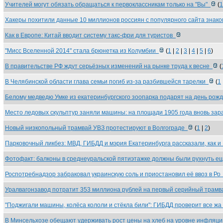
Учителей могут обязать обращаться к первоклассникам только на "Вы"
(
1
Хакеры похитили данные 10 миллионов россиян с популярного сайта знак
Как в Европе: Китай вводит систему такс-фри для туристов
"Мисс Вселенной 2014" стала брюнетка из Колумбии
(
1
|
2
|
3
|
4
|
5
|
6
)
В правительстве РФ ждут серьёзных изменений на рынке труда к весне
(
В Челябинской области глава семьи погиб из-за разбившейся тарелки
(
1
Белому медведю Умке из екатеринбургского зоопарка подарят на день рож
Место ледовых скульптур заняли машины: на площади 1905 года вновь за
Новый низкопольный трамвай УВЗ протестируют в Волгограде
(
1
|
2
)
Парковочный ликбез: МВД, ГИБДД и мэрия Екатеринбурга рассказали, как 
Фотофакт: балконы в среднеуральской пятиэтажке должны были рухнуть 
Роспотребнадзор забраковал украинскую соль и приостановил её ввоз в Р
Уралвагонзавод потратит 353 миллиона рублей на первый серийный трам
"Поджигали машины, колёса кололи и стёкла били": ГИБДД проверит все ж
В Минсельхозе обещают удерживать рост цены на хлеб на уровне инфляц