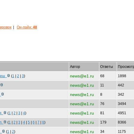
кировок
|
Он-лайн:
48
Автор
Ответы
Просмот
news@e1.ru
 пеш
(
1
|
2
|
3
)
68
1898
news@e1.ru
11
442
news@e1.ru
л
8
342
news@e1.ru
76
3494
news@e1.ru
бя
(
1
|
2
|
3
|
4
)
81
4951
news@e1.ru
ил
(
1
|
2
|
3
|
4
|
5
|
6
|
7
|
8
)
179
8366
news@e1.ru
р
(
1
|
2
)
34
1175