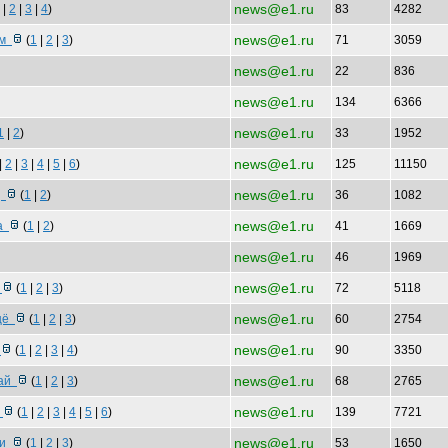
news@e1.ru
|
2
|
3
|
4
)
83
4282
news@e1.ru
ом
(
1
|
2
|
3
)
71
3059
news@e1.ru
22
836
news@e1.ru
134
6366
news@e1.ru
1
|
2
)
33
1952
news@e1.ru
|
2
|
3
|
4
|
5
|
6
)
125
11150
news@e1.ru
д
(
1
|
2
)
36
1082
news@e1.ru
ра
(
1
|
2
)
41
1669
news@e1.ru
46
1969
news@e1.ru
и
(
1
|
2
|
3
)
72
5118
news@e1.ru
ещё
(
1
|
2
|
3
)
60
2754
news@e1.ru
о
(
1
|
2
|
3
|
4
)
90
3350
news@e1.ru
вай
(
1
|
2
|
3
)
68
2765
news@e1.ru
а
(
1
|
2
|
3
|
4
|
5
|
6
)
139
7721
news@e1.ru
ии
(
1
|
2
|
3
)
53
1650