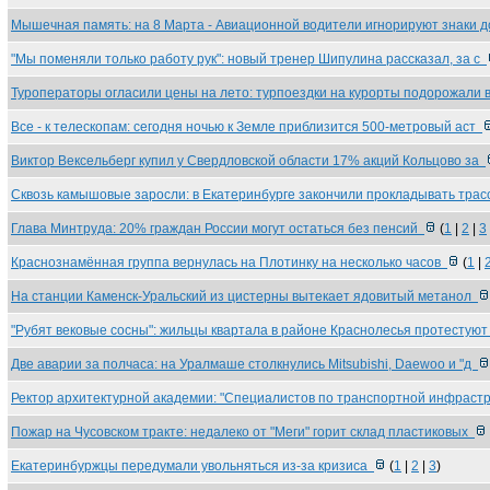
Мышечная память: на 8 Марта - Авиационной водители игнорируют знаки 
"Мы поменяли только работу рук": новый тренер Шипулина рассказал, за с
Туроператоры огласили цены на лето: турпоездки на курорты подорожали
Все - к телескопам: сегодня ночью к Земле приблизится 500-метровый аст
Виктор Вексельберг купил у Свердловской области 17% акций Кольцово за
Сквозь камышовые заросли: в Екатеринбурге закончили прокладывать тра
Глава Минтруда: 20% граждан России могут остаться без пенсий
(
1
|
2
|
3
Краснознамённая группа вернулась на Плотинку на несколько часов
(
1
|
На станции Каменск-Уральский из цистерны вытекает ядовитый метанол
"Рубят вековые сосны": жильцы квартала в районе Краснолесья протестую
Две аварии за полчаса: на Уралмаше столкнулись Mitsubishi, Daewoo и "д
Ректор архитектурной академии: "Специалистов по транспортной инфрас
Пожар на Чусовском тракте: недалеко от "Меги" горит склад пластиковых
Екатеринбуржцы передумали увольняться из-за кризиса
(
1
|
2
|
3
)