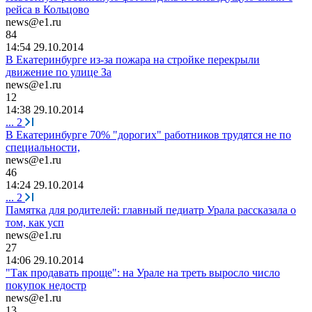
рейса в Кольцово
news@e1.ru
84
14:54 29.10.2014
В Екатеринбурге из-за пожара на стройке перекрыли
движение по улице За
news@e1.ru
12
14:38 29.10.2014
...
2
В Екатеринбурге 70% "дорогих" работников трудятся не по
специальности,
news@e1.ru
46
14:24 29.10.2014
...
2
Памятка для родителей: главный педиатр Урала рассказала о
том, как усп
news@e1.ru
27
14:06 29.10.2014
"Так продавать проще": на Урале на треть выросло число
покупок недостр
news@e1.ru
13