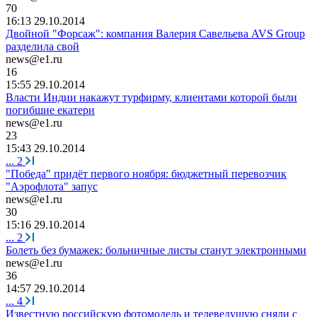
70
16:13 29.10.2014
Двойной "Форсаж": компания Валерия Савельева AVS Group
разделила свой
news@e1.ru
16
15:55 29.10.2014
Власти Индии накажут турфирму, клиентами которой были
погибшие екатери
news@e1.ru
23
15:43 29.10.2014
...
2
"Победа" придёт первого ноября: бюджетный перевозчик
"Аэрофлота" запус
news@e1.ru
30
15:16 29.10.2014
...
2
Болеть без бумажек: больничные листы станут электронными
news@e1.ru
36
14:57 29.10.2014
...
4
Известную российскую фотомодель и телеведущую сняли с