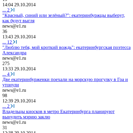
14:04 29.10.2014
...
2
"Красный, синий или зелёный?": екатеринбуржцы выберут,
как будут выгля
news@e1.ru
36
13:43 29.10.2014
...
12
"Люблю тебя, мой кроткий вождь": екатеринбургская поэтесса
Александра
news@e1.ru
275
13:33 29.10.2014
...
4
Две екатеринбурженки поехали на морскую прогулку в Гоа и
утонули
news@e1.ru
98
12:39 29.10.2014
...
2
Владельцы киосков в метро Екатеринбурга планируют
вынудить мэрию заклю
news@e1.ru
31
12:38 29.10.2014