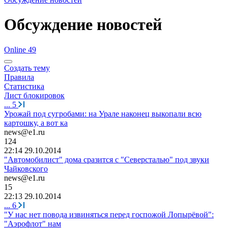
Обсуждение новостей
Online 49
Создать тему
Правила
Статистика
Лист блокировок
...
5
Урожай под сугробами: на Урале наконец выкопали всю
картошку, а вот ка
news@e1.ru
124
22:14 29.10.2014
"Автомобилист" дома сразится с "Северсталью" под звуки
Чайковского
news@e1.ru
15
22:13 29.10.2014
...
6
"У нас нет повода извиняться перед госпожой Лопырёвой":
"Аэрофлот" нам