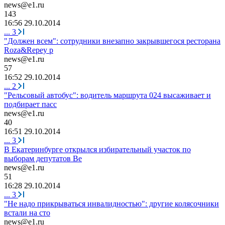
news@e1.ru
143
16:56 29.10.2014
...
3
"Должен всем": сотрудники внезапно закрывшегося ресторана
Roza&Repey р
news@e1.ru
57
16:52 29.10.2014
...
2
"Рельсовый автобус": водитель маршрута 024 высаживает и
подбирает пасс
news@e1.ru
40
16:51 29.10.2014
...
3
В Екатеринбурге открылся избирательный участок по
выборам депутатов Ве
news@e1.ru
51
16:28 29.10.2014
...
3
"Не надо прикрываться инвалидностью": другие колясочники
встали на сто
news@e1.ru