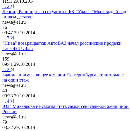
11:11 29.10.2014
...
2
Леонид Рапопорт - о ситуации в БК "Урал": "Мы каждый год
пишем десятки
news@e1.ru
26
09:47 29.10.2014
...
7
"Нива" возвращается: АвтоВАЗ начал российские продажи
Lada 4x4 Urban
news@e1.ru
159
09:41 29.10.2014
...
2
Здание, примыкающее к мэрии Екатеринбурга, станет выше
на один этаж
news@e1.ru
40
09:33 29.10.2014
...
4
Юля Михалкова не смогла стать самой сексуальной женщиной
России
news@e1.ru
79
03:32 29.10.2014