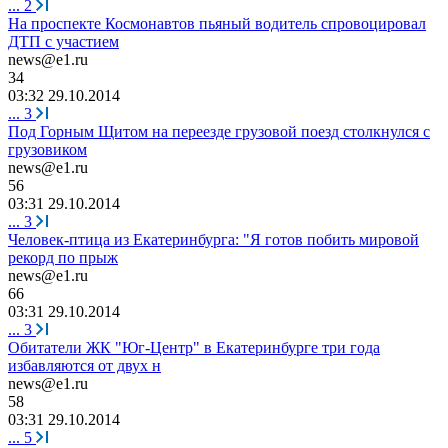
...
2
На проспекте Космонавтов пьяный водитель спровоцировал
ДТП с участием
news@e1.ru
34
03:32 29.10.2014
...
3
Под Горным Щитом на переезде грузовой поезд столкнулся с
грузовиком
news@e1.ru
56
03:31 29.10.2014
...
3
Человек-птица из Екатеринбурга: "Я готов побить мировой
рекорд по прыж
news@e1.ru
66
03:31 29.10.2014
...
3
Обитатели ЖК "Юг-Центр" в Екатеринбурге три года
избавляются от двух н
news@e1.ru
58
03:31 29.10.2014
...
5