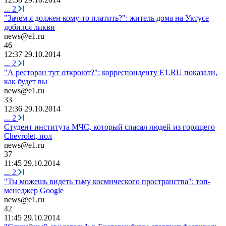
...
2
"Зачем я должен кому-то платить?": житель дома на Уктусе
добился ликви
news@e1.ru
46
12:37 29.10.2014
...
2
"А ресторан тут откроют?": корреспонденту E1.RU показали,
как будет вы
news@e1.ru
33
12:36 29.10.2014
...
2
Студент института МЧС, который спасал людей из горящего
Chevrolet, пол
news@e1.ru
37
11:45 29.10.2014
...
2
"Ты можешь видеть тьму космического пространства": топ-
менеджер Google
news@e1.ru
42
11:45 29.10.2014