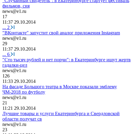
"Случайный свидетель": в Екатеринбурге стартует фестиваль
фильмов, сня
news@e1.ru
17
11:37 29.10.2014
...
2
"ВКонтакте" запустит свой аналог приложения Instagram
news@e1.ru
29
11:37 29.10.2014
...
6
"Сто тысяч рублей и нет порчи": в Екатеринбурге ищут жертв
гадалки-цел
news@e1.ru
126
11:33 29.10.2014
На фасаде Большого театра в Москве показали эмблему
ЧМ-2018 по футболу
news@e1.ru
21
11:21 29.10.2014
Лучшие товары и услуги Екатеринбурга и Свердловской
области получат св
news@e1.ru
23