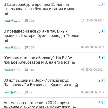
В Екатеринбурге пропала 13-летняя
...
5
школьница: она сбежала из дома и мож
10:19 08.06.2014
news@e1.ru
102
В преддверии новых антитабачных
...
5
правил в Екатеринбурге проводят "Недел
09:49 08.06.2014
news@e1.ru
108
"Оставили только оболочку". На ВИЗе
...
5
ломают Хлебозавод N 3, на его мест
09:45 08.06.2014
news@e1.ru
115
30 яхт вышли на Верх-Исеткий пруд:
...
2
"Каравелла" и Владислав Крапивин от
08:44 08.06.2014
news@e1.ru
37
Аномально жаркое лето 2014: горячее
...
5
дыхание с Тихого океана может добр