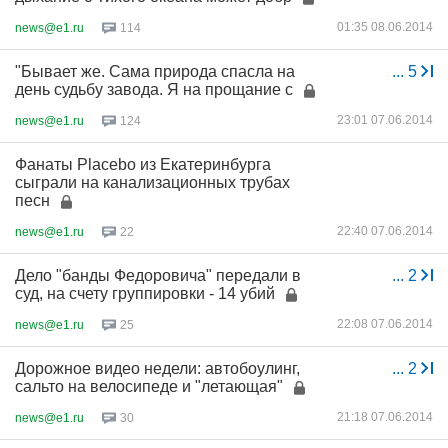
01:35 08.06.2014
news@e1.ru
114
"Бывает же. Сама природа спасла на
...
5
день судьбу завода. Я на прощание с
23:01 07.06.2014
news@e1.ru
124
Фанаты Placebo из Екатеринбурга
сыграли на канализационных трубах
песн
22:40 07.06.2014
news@e1.ru
22
Дело "банды Федоровича" передали в
...
2
суд, на счету группировки - 14 убий
22:08 07.06.2014
news@e1.ru
25
Дорожное видео недели: автобоулинг,
...
2
сальто на велосипеде и "летающая"
21:18 07.06.2014
news@e1.ru
30