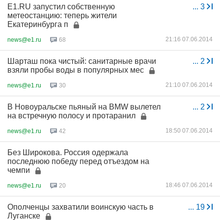
E1.RU запустил собственную
...
3
метеостанцию: теперь жители
Екатеринбурга п
21:16 07.06.2014
news@e1.ru
68
Шарташ пока чистый: санитарные врачи
...
2
взяли пробы воды в популярных мес
21:10 07.06.2014
news@e1.ru
30
В Новоуральске пьяный на BMW вылетел
...
2
на встречную полосу и протаранил
18:50 07.06.2014
news@e1.ru
42
Без Широкова. Россия одержала
последнюю победу перед отъездом на
чемпи
18:46 07.06.2014
news@e1.ru
20
Ополченцы захватили воинскую часть в
...
19
Луганске