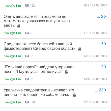
18:27 07.06.2014
news@e1.ru
462
Опять шпаргалки! На экзамене по
...
2
математике уральских выпускников
вновь
17:27 07.06.2014
news@e1.ru
25
Средство от всех болезней: главный
...
3
физиотерапевт Свердловской области
14:00 07.06.2014
news@e1.ru
68
"Есть ещё порох!": найдена утерянная
...
2
песня "Наутилуса Помпилиуса"
13:19 07.06.2014
news@e1.ru
38
Уральские следователи выясняют, кто
...
22
виноват, что бродячие собаки начал
12:57 07.06.2014
news@e1.ru
536