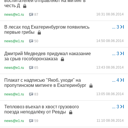
воспитателей отправляют на митинг в
честь Д
16:31 08.06.2014
news@e1.ru
87
В лесах под Екатеринбургом появились
...
3
первые грибы
14:50 08.06.2014
news@e1.ru
50
Дмитрий Медведев придумал наказание
...
3
за срыв гособоронзаказа
13:43 08.06.2014
news@e1.ru
65
Плакат с надписью "Якоб, уходи" на
...
4
пропутинском митинге в Екатеринбург
13:05 08.06.2014
news@e1.ru
83
Тепловоз въехал в хвост грузового
...
3
поезда неподалёку от Ревды
11:10 08.06.2014
news@e1.ru
59