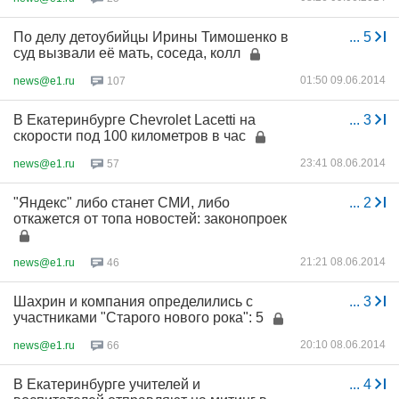
По делу детоубийцы Ирины Тимошенко в
...
5
суд вызвали её мать, соседа, колл
01:50 09.06.2014
news@e1.ru
107
В Екатеринбурге Chevrolet Lacetti на
...
3
скорости под 100 километров в час
23:41 08.06.2014
news@e1.ru
57
"Яндекс" либо станет СМИ, либо
...
2
откажется от топа новостей: законопроек
21:21 08.06.2014
news@e1.ru
46
Шахрин и компания определились с
...
3
участниками "Старого нового рока": 5
20:10 08.06.2014
news@e1.ru
66
В Екатеринбурге учителей и
...
4