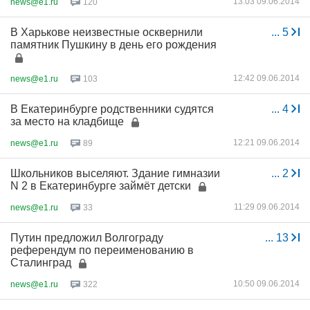
13:03 09.06.2014
news@e1.ru
120
В Харькове неизвестные осквернили
...
5
памятник Пушкину в день его рождения
12:42 09.06.2014
news@e1.ru
103
В Екатеринбурге родственники судятся
...
4
за место на кладбище
12:21 09.06.2014
news@e1.ru
89
Школьников выселяют. Здание гимназии
...
2
N 2 в Екатеринбурге займёт детски
11:29 09.06.2014
news@e1.ru
33
Путин предложил Волгограду
...
13
референдум по переименованию в
Сталинград
10:50 09.06.2014
news@e1.ru
322