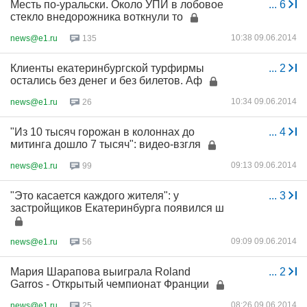
Месть по-уральски. Около УПИ в лобовое
...
6
стекло внедорожника воткнули то
10:38 09.06.2014
news@e1.ru
135
Клиенты екатеринбургской турфирмы
...
2
остались без денег и без билетов. Аф
10:34 09.06.2014
news@e1.ru
26
"Из 10 тысяч горожан в колоннах до
...
4
митинга дошло 7 тысяч": видео-взгля
09:13 09.06.2014
news@e1.ru
99
"Это касается каждого жителя": у
...
3
застройщиков Екатеринбурга появился ш
09:09 09.06.2014
news@e1.ru
56
Мария Шарапова выиграла Roland
...
2
Garros - Открытый чемпионат Франции
08:26 09.06.2014
news@e1.ru
25