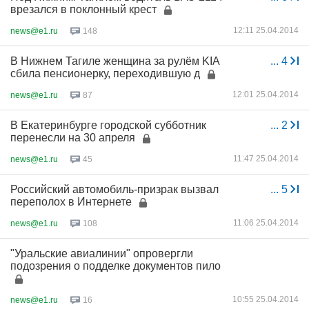
врезался в поклонный крест
12:11 25.04.2014
news@e1.ru
148
В Нижнем Тагиле женщина за рулём KIA
...
4
сбила пенсионерку, переходившую д
12:01 25.04.2014
news@e1.ru
87
В Екатеринбурге городской субботник
...
2
перенесли на 30 апреля
11:47 25.04.2014
news@e1.ru
45
Российский автомобиль-призрак вызвал
...
5
переполох в Интернете
11:06 25.04.2014
news@e1.ru
108
"Уральские авиалинии" опровергли
подозрения о подделке документов пило
10:55 25.04.2014
news@e1.ru
16