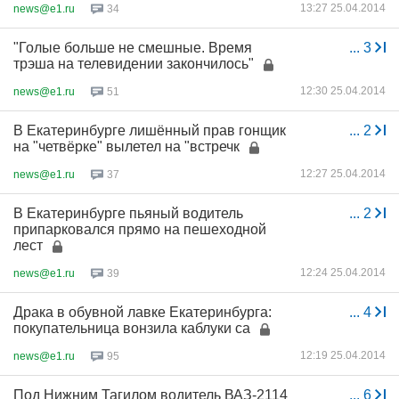
13:27 25.04.2014
news@e1.ru
34
"Голые больше не смешные. Время
...
3
трэша на телевидении закончилось"
12:30 25.04.2014
news@e1.ru
51
В Екатеринбурге лишённый прав гонщик
...
2
на "четвёрке" вылетел на "встречк
12:27 25.04.2014
news@e1.ru
37
В Екатеринбурге пьяный водитель
...
2
припарковался прямо на пешеходной
лест
12:24 25.04.2014
news@e1.ru
39
Драка в обувной лавке Екатеринбурга:
...
4
покупательница вонзила каблуки са
12:19 25.04.2014
news@e1.ru
95
Под Нижним Тагилом водитель ВАЗ-2114
...
6