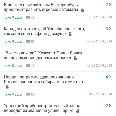
В воскресенье жителям Екатеринбурга
...
2
предложат разбить игровые автоматы
14:31 25.04.2014
news@e1.ru
42
Канадец стал звездой Youtube после того,
...
3
как снял себя на фоне движуще
14:29 25.04.2014
news@e1.ru
59
"В честь дочери". Хоккеист Павел Дацюк
после рождения девочки забросил
14:03 25.04.2014
news@e1.ru
15
Новая программа здравоохранения
...
4
России: чиновники собираются отучить о
13:28 25.04.2014
news@e1.ru
82
Уральский приборостроительный завод
...
2
переедет из здания на улице Горько