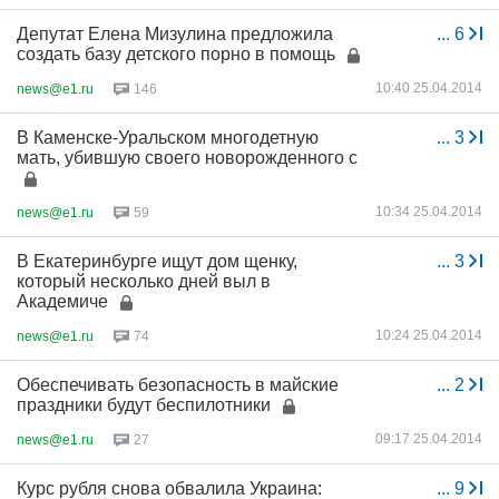
Депутат Елена Мизулина предложила
...
6
создать базу детского порно в помощь
10:40 25.04.2014
news@e1.ru
146
В Каменске-Уральском многодетную
...
3
мать, убившую своего новорожденного с
10:34 25.04.2014
news@e1.ru
59
В Екатеринбурге ищут дом щенку,
...
3
который несколько дней выл в
Академиче
10:24 25.04.2014
news@e1.ru
74
Обеспечивать безопасность в майские
...
2
праздники будут беспилотники
09:17 25.04.2014
news@e1.ru
27
Курс рубля снова обвалила Украина:
...
9