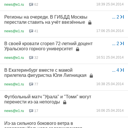
18:39 25.04.2014
news@e1.ru
62
Регионы на очереди. В ГИБДД Москвы
...
2
перестали ставить на учёт ввезённые
17:06 25.04.2014
news@e1.ru
41
В своей кровати сгорел 72-летний доцент
...
2
Уральского горного университет
16:51 25.04.2014
news@e1.ru
32
В Екатеринбург вместе с мамой
...
4
прилетела фигуристка Юля Липницкая
16:38 25.04.2014
news@e1.ru
77
Футбольный матч "Урала" и "Томи" могут
перенести из-за непогоды
16:06 25.04.2014
news@e1.ru
17
Из-за сильного бокового ветра в