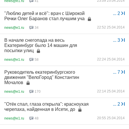
23:09 25.04.2014
news@e1.ru
41
"Люблю детей и всё": врач с Широкой
...
2
Речки Олег Баранов стал лучшим уча
22:52 25.04.2014
news@e1.ru
34
В начале снегопада на весь
...
3
Екатеринбург было 14 машин для
посыпки улиц
22:24 25.04.2014
news@e1.ru
58
Руководитель екатеринбургского
...
7
движения "ВелоГород" Константин
Мочалов
22:14 25.04.2014
news@e1.ru
170
"Отёк спал, глаза открыла": красноухая
...
2
черепаха, найденная в Исети, до
20:55 25.04.2014
news@e1.ru
48