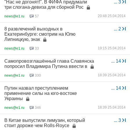
"Нас не догонят!". В ФИФА придумали
...
3
три слогана-девиза для сборной Рос
20:48 25.04.2014
news@e1.ru
57
8 развлечений выходных в
...
2
Екатеринбурге: смотрим на Юлю
Липницкую, знак
19:15 25.04.2014
news@e1.ru
33
Самопровозглашённый глава Славянска
...
14
попросил Владимира Путина ввести в
18:39 25.04.2014
news@e1.ru
330
Путин назвал преступлением
...
14
применение силы на юго-востоке
Украины
18:39 25.04.2014
news@e1.ru
346
В Китае выпустили лимузин, который
...
3
стоит дороже чем Rolls-Royce