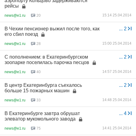
аэропорту Кольцово задерживаются
рейсы
15:14 25.04.2014
news@e1.ru
20
В Чехии пенсионер выжил после того, как
...
2
его сбил поезд
15:00 25.04.2014
news@e1.ru
28
С пополнением: в Екатеринбургском
...
2
зоопарке поселилась парочка песцов
14:57 25.04.2014
news@e1.ru
40
В центр Екатеринбурга съехалось
...
2
больше 15 пожарных машин
14:48 25.04.2014
news@e1.ru
33
В Екатеринбурге завтра обрушат
...
4
элеватор мукомольного завода
14:41 25.04.2014
news@e1.ru
75