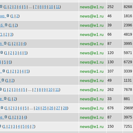
news@e1.ru
(
1
|
2
|
3
|
4
|
5
| .... |
7
|
8
|
9
|
10
|
11
)
252
8268
news@e1.ru
"Мно
(
1
|
2
)
46
1816
news@e1.ru
а б
(
1
|
2
)
39
2396
news@e1.ru
(
1
|
2
|
3
)
66
4819
news@e1.ru
 п
(
1
|
2
|
3
|
4
)
87
3995
news@e1.ru
(
1
|
2
|
3
|
4
|
5
)
120
5971
news@e1.ru
4
|
5
|
6
)
130
6729
news@e1.ru
ра
(
1
|
2
|
3
|
4
|
5
)
107
3339
news@e1.ru
н
(
1
|
2
)
49
1131
news@e1.ru
(
1
|
2
|
3
|
4
|
5
| .... |
7
|
8
|
9
|
10
|
11
)
262
7678
news@e1.ru
ке
(
1
|
2
)
33
881
news@e1.ru
а
(
1
|
2
|
3
|
4
|
5
| .... |
24
|
25
|
26
|
27
|
28
)
676
2969
news@e1.ru
въе
(
1
|
2
|
3
|
4
)
87
3975
news@e1.ru
(
1
|
2
|
3
|
4
|
5
|
6
|
7
)
150
7251