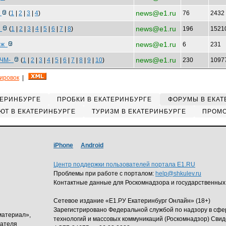
news@e1.ru
л
(
1
|
2
|
3
|
4
)
76
2432
news@e1.ru
т
(
1
|
2
|
3
|
4
|
5
|
6
|
7
|
8
)
196
1521
news@e1.ru
беж
6
231
news@e1.ru
ю ЧМ-
(
1
|
2
|
3
|
4
|
5
|
6
|
7
|
8
|
9
|
10
)
230
1097
кировок
|
ТЕРИНБУРГЕ
ПРОБКИ В ЕКАТЕРИНБУРГЕ
ФОРУМЫ В ЕКАТ
ЮТ В ЕКАТЕРИНБУРГЕ
ТУРИЗМ В ЕКАТЕРИНБУРГЕ
ПРОМО
iPhone
Android
Центр поддержки пользователей портала E1.RU
Проблемы при работе с порталом:
help@shkulev.ru
Контактные данные для Роскомнадзора и государственных
Сетевое издание «Е1.РУ Екатеринбург Онлайн» (18+)
Зарегистрировано Федеральной службой по надзору в сф
материал»,
технологий и массовых коммуникаций (Роскомнадзор) Свид
дателя