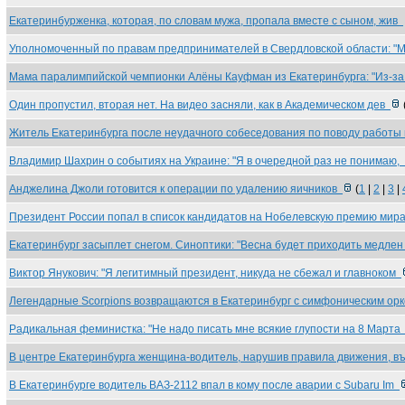
Екатеринбурженка, которая, по словам мужа, пропала вместе с сыном, жив
Уполномоченный по правам предпринимателей в Свердловской области: 
Мама паралимпийской чемпионки Алёны Кауфман из Екатеринбурга: "Из-з
Один пропустил, вторая нет. На видео засняли, как в Академическом дев
Житель Екатеринбурга после неудачного собеседования по поводу работы
Владимир Шахрин о событиях на Украине: "Я в очередной раз не понимаю,
Анджелина Джоли готовится к операции по удалению яичников
(
1
|
2
|
3
|
Президент России попал в список кандидатов на Нобелевскую премию ми
Екатеринбург засыплет снегом. Синоптики: "Весна будет приходить медле
Виктор Янукович: "Я легитимный президент, никуда не сбежал и главноком
Легендарные Scorpions возвращаются в Екатеринбург с симфоническим ор
Радикальная феминистка: "Не надо писать мне всякие глупости на 8 Март
В центре Екатеринбурга женщина-водитель, нарушив правила движения, 
В Екатеринбурге водитель ВАЗ-2112 впал в кому после аварии с Subaru Im