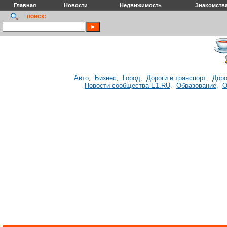
Главная
Новости
Недвижимость
Знакомств
поиск:
Авто
Бизнес
Город
Дороги и транспорт
Доро
,
,
,
,
Новости сообщества E1.RU
Образование
О
,
,