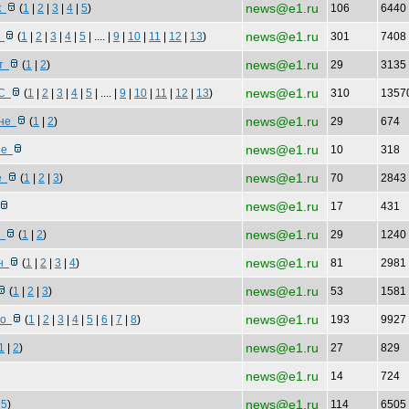
news@e1.ru
 к
(
1
|
2
|
3
|
4
|
5
)
106
6440
news@e1.ru
ю
(
1
|
2
|
3
|
4
|
5
| .... |
9
|
10
|
11
|
12
|
13
)
301
7408
news@e1.ru
 т
(
1
|
2
)
29
3135
news@e1.ru
 С
(
1
|
2
|
3
|
4
|
5
| .... |
9
|
10
|
11
|
12
|
13
)
310
1357
news@e1.ru
 не
(
1
|
2
)
29
674
news@e1.ru
ние
10
318
news@e1.ru
ре
(
1
|
2
|
3
)
70
2843
news@e1.ru
17
431
news@e1.ru
т
(
1
|
2
)
29
1240
news@e1.ru
ин
(
1
|
2
|
3
|
4
)
81
2981
news@e1.ru
(
1
|
2
|
3
)
53
1581
news@e1.ru
у о
(
1
|
2
|
3
|
4
|
5
|
6
|
7
|
8
)
193
9927
news@e1.ru
1
|
2
)
27
829
news@e1.ru
14
724
news@e1.ru
|
5
)
114
6505