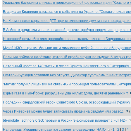
Уральские балерины снялись в провокационной фотосессии для "Красного
Владислав Крапивин высказался о событиях на Украине: "Севастополь в л
На Космонавтов серьезное ДТП: при столкновении двух машин пострадали
В Асбесте родители изнасилованной девочки требуют вернуть педофила в
Нынешней ночью без электроснабжения осталась половина Богдановича и
Музей ИЗО потратил больше пяти миллионов рублей на новое оборудова
Полиция поймала налётчика, который ограбил пункт по выдаче быстрых к
Нательный крест за 140 тысяч: в музее Эрнста Неизвестного в Екатеринбу
Екатеринбуржцев оставили без отпуска. Директор турфирмы "Гиант" потра
"Мотив" получил лицензии на связь 4G и пообещал пользователям Екатер
Взрыв газа в Нью-Йорке: разрушены два жилых дома, десятки раненых и т
Последний свердловский герой Советского Союза, освобождавший Украин
Через Интернет можно будет записывать людей на свадьбу или развод
(
bb-mobile Techno 9.0 3G: первый в России 9-дюймовый планшет с Full HD-
На границы Украины отправятся самолёты-разведчики НАТО
(
1
|
2
|
3
|
4