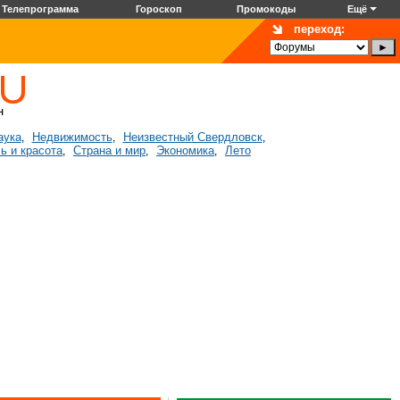
Телепрограмма
Гороскоп
Промокоды
Ещё
переход:
аука
Недвижимость
Неизвестный Свердловск
,
,
,
ь и красота
Страна и мир
Экономика
Лето
,
,
,