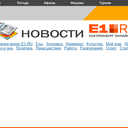
а
Погода
Афиша
Форумы
Туризм
жное видео E1.RU
Еда
Здоровье
Криминал
Культура
Мой дом
Н
,
,
,
,
,
,
н и она
Политика
Происшествия
Работа
Развлечения
Спорт
Стил
,
,
,
,
,
,