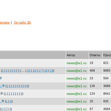
кировок
|
Он-лайн:
31
Автор
Ответы
Прос
news@e1.ru
19
821
news@e1.ru
(
1
|
2
|
3
|
4
|
5
| .... |
15
|
16
|
17
|
18
|
19
)
469
9895
news@e1.ru
23
504
news@e1.ru
лю
(
1
|
2
|
3
|
4
|
5
|
6
)
128
3888
news@e1.ru
о
(
1
|
2
|
3
|
4
|
5
)
124
8641
news@e1.ru
а
(
1
|
2
)
25
835
news@e1.ru
(
1
|
2
|
3
)
67
4684