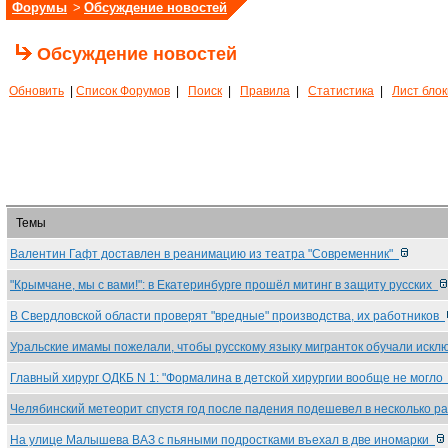
Форумы
>
Обсуждение новостей
Обсуждение новостей
Обновить
|
Список Форумов
|
Поиск
|
Правила
|
Статистика
|
Лист бло
Темы
Валентин Гафт доставлен в реанимацию из театра "Современник"
"Крымчане, мы с вами!": в Екатеринбурге прошёл митинг в защиту русских
В Свердловской области проверят "вредные" производства, их работников
Уральские имамы пожелали, чтобы русскому языку мигранток обучали иск
Главный хирург ОДКБ N 1: "Формалина в детской хирургии вообще не могл
Челябинский метеорит спустя год после падения подешевел в несколько р
На улице Малышева ВАЗ с пьяными подростками въехал в две иномарки