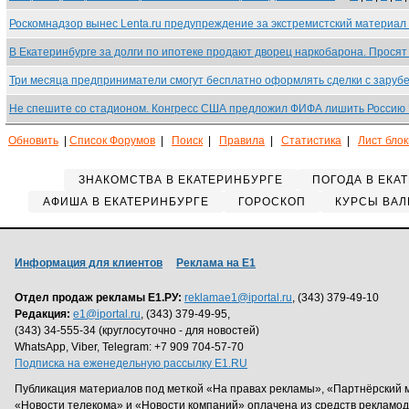
Роскомнадзор вынес Lenta.ru предупреждение за экстремистский материа
В Екатеринбурге за долги по ипотеке продают дворец наркобарона. Прося
Три месяца предприниматели смогут бесплатно оформлять сделки с зару
Не спешите со стадионом. Конгресс США предложил ФИФА лишить Росси
Обновить
|
Список Форумов
|
Поиск
|
Правила
|
Статистика
|
Лист бло
ЗНАКОМСТВА В ЕКАТЕРИНБУРГЕ
ПОГОДА В ЕКА
АФИША В ЕКАТЕРИНБУРГЕ
ГОРОСКОП
КУРСЫ ВАЛ
Информация для клиентов
Реклама на Е1
Отдел продаж рекламы Е1.РУ:
reklamae1@iportal.ru
, (343) 379-49-10
Редакция:
e1@iportal.ru
, (343) 379-49-95,
(343) 34-555-34 (круглосуточно - для новостей)
WhatsApp, Viber, Telegram: +7 909 704-57-70
Подписка на еженедельную рассылку E1.RU
Публикация материалов под меткой «На правах рекламы», «Партнёрский 
«Новости телекома» и «Новости компаний» оплачена из средств рекламо