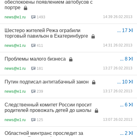
обеспокоены появлением автобусов с
портре
14:39 26.02.2013
news@e1.ru
1493
Шестеро жителей Режа ограбили
...
17
торговый павильон в Екатеринбурге
14:31 26.02.2013
news@e1.ru
411
Проблемы малого бизнеса
...
8
13:27 26.02.2013
news@e1.ru
181
Путин подписал антитабачный закон
...
10
13:17 26.02.2013
news@e1.ru
239
Следственный комитет России просит
...
6
родителей провожать детей до школы
13:07 26.02.2013
news@e1.ru
125
Областной минтранс проследит за
...
2