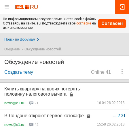
На информационном ресурсе применяются cookie-файлы.
Согласен
Оставаясь на сайте, вы подтверждаете свое
согласие
на
их использование.
Поиск по форумам
Общение
Обсуждение новостей
Обсуждение новостей
Создать тему
Online 41
Купить квартиру на двоих потерять
половину налогового вычета
16:04 26.02.2013
news@e1.ru
21
В Лондоне откроют первое котокафе
...
2
15:58 26.02.2013
news@e1.ru
42