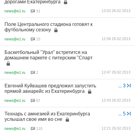
дорогами Екатеринбурга
13:03 26.02.2013
news@e1.ru
31
Поле Центрального стадиона готовят к
футбольному сезону
12:59 26.02.2013
news@e1.ru
15
Баскетбольный "Урал" встретится на
домашнем паркете с питерским "Спарт
12:47 26.02.2013
news@e1.ru
2
Евгений Куйвашев предложил запустить
...
3
прямой авиарейс из Екатеринбурга
12:43 26.02.2013
news@e1.ru
67
Технарь с амнезией из Екатеринбурга
...
5
услышал свое имя во сне
12:21 26.02.2013
news@e1.ru
110