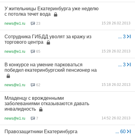
У жительницы Екатеринбурга уже неделю
с потолка течет вода
15:28 26.02.2013
news@e1.ru
23
Cотрудника ГИБДД уволят за кражу из
...
3
торгового центра
15:28 26.02.2013
news@e1.ru
65
В конкурсе на умение парковаться
...
3
победил екатеринбургский пенсионер на
15:18 26.02.2013
news@e1.ru
62
Младенцу с врожденными
заболеваниями отказываются давать
инвалидность
14:52 26.02.2013
news@e1.ru
7
Правозащитники Екатеринбурга
...
60