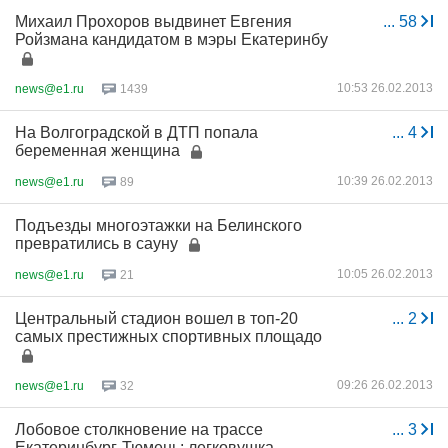
Михаил Прохоров выдвинет Евгения
...
58
Ройзмана кандидатом в мэры Екатеринбу
10:53 26.02.2013
news@e1.ru
1439
На Волгоградской в ДТП попала
...
4
беременная женщина
10:39 26.02.2013
news@e1.ru
89
Подъезды многоэтажки на Белинского
превратились в сауну
10:05 26.02.2013
news@e1.ru
21
Центральный стадион вошел в топ-20
...
2
самых престижных спортивных площадо
09:26 26.02.2013
news@e1.ru
32
Лобовое столкновение на трассе
...
3
Екатеринбург-Тюмень: легковушка