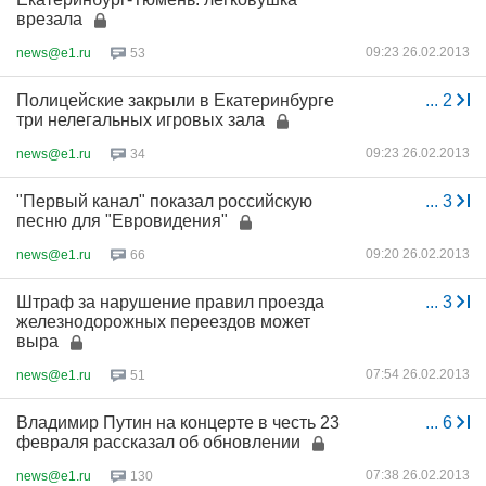
врезала
09:23 26.02.2013
news@e1.ru
53
Полицейские закрыли в Екатеринбурге
...
2
три нелегальных игровых зала
09:23 26.02.2013
news@e1.ru
34
"Первый канал" показал российскую
...
3
песню для "Евровидения"
09:20 26.02.2013
news@e1.ru
66
Штраф за нарушение правил проезда
...
3
железнодорожных переездов может
выра
07:54 26.02.2013
news@e1.ru
51
Владимир Путин на концерте в честь 23
...
6
февраля рассказал об обновлении
07:38 26.02.2013
news@e1.ru
130