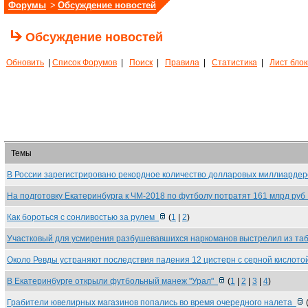
Форумы
>
Обсуждение новостей
Обсуждение новостей
Обновить
|
Список Форумов
|
Поиск
|
Правила
|
Статистика
|
Лист бло
Темы
В России зарегистрировано рекордное количество долларовых миллиарде
На подготовку Екатеринбурга к ЧМ-2018 по футболу потратят 161 млрд ру
Как бороться с сонливостью за рулем
(
1
|
2
)
Участковый для усмирения разбушевавшихся наркоманов выстрелил из т
Около Ревды устраняют последствия падения 12 цистерн с серной кислот
В Екатеринбурге открыли футбольный манеж "Урал"
(
1
|
2
|
3
|
4
)
Грабители ювелирных магазинов попались во время очередного налета