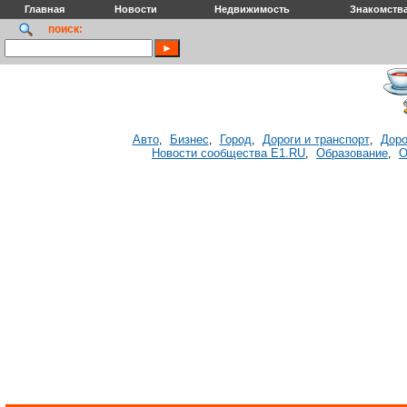
Главная
Новости
Недвижимость
Знакомств
поиск:
Авто
Бизнес
Город
Дороги и транспорт
Доро
,
,
,
,
Новости сообщества E1.RU
Образование
О
,
,