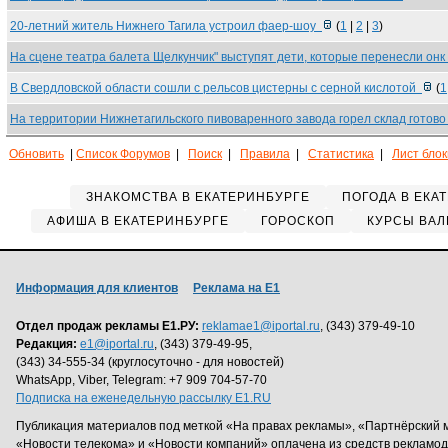
20-летний житель Нижнего Тагила устроил фаер-шоу
(
1
|
2
|
3
)
На сцене театра балета Щелкунчик" выступят дети, которые перенесли он
В Свердловской области сошли с рельсов цистерны с серной кислотой
(
1
На территории Нижнетагильского пивоваренного завода горел склад готов
Обновить
|
Список Форумов
|
Поиск
|
Правила
|
Статистика
|
Лист бло
ЗНАКОМСТВА В ЕКАТЕРИНБУРГЕ
ПОГОДА В ЕКА
АФИША В ЕКАТЕРИНБУРГЕ
ГОРОСКОП
КУРСЫ ВАЛ
Информация для клиентов
Реклама на Е1
Отдел продаж рекламы Е1.РУ:
reklamae1@iportal.ru
, (343) 379-49-10
Редакция:
e1@iportal.ru
, (343) 379-49-95,
(343) 34-555-34 (круглосуточно - для новостей)
WhatsApp, Viber, Telegram: +7 909 704-57-70
Подписка на еженедельную рассылку E1.RU
Публикация материалов под меткой «На правах рекламы», «Партнёрский 
«Новости телекома» и «Новости компаний» оплачена из средств рекламо