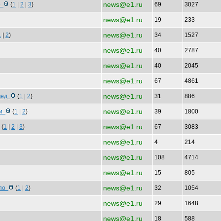
news@e1.ru
мо
(
1
|
2
|
3
)
69
3027
news@e1.ru
19
233
news@e1.ru
1
|
2
)
34
1527
news@e1.ru
40
2787
news@e1.ru
40
2045
news@e1.ru
67
4861
news@e1.ru
авед
(
1
|
2
)
31
886
news@e1.ru
ти
(
1
|
2
)
39
1800
news@e1.ru
(
1
|
2
|
3
)
67
3083
news@e1.ru
4
214
news@e1.ru
108
4714
news@e1.ru
15
805
news@e1.ru
 по
(
1
|
2
)
32
1054
news@e1.ru
29
1648
news@e1.ru
18
588