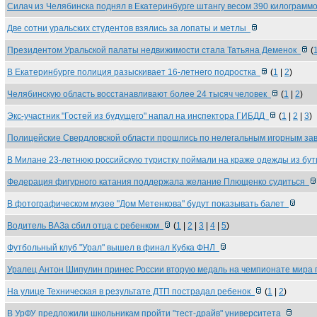
Силач из Челябинска поднял в Екатеринбурге штангу весом 390 килограм
Две сотни уральских студентов взялись за лопаты и метлы
Президентом Уральской палаты недвижимости стала Татьяна Деменок
(
В Екатеринбурге полиция разыскивает 16-летнего подростка
(
1
|
2
)
Челябинскую область восстанавливают более 24 тысяч человек
(
1
|
2
)
Экс-участник "Гостей из будущего" напал на инспектора ГИБДД
(
1
|
2
|
3
)
Полицейские Свердловской области прошлись по нелегальным игорным з
В Милане 23-летнюю российскую туристку поймали на краже одежды из бу
Федерация фигурного катания поддержала желание Плющенко судиться
В фотографическом музее "Дом Метенкова" будут показывать балет
Водитель ВАЗа сбил отца с ребенком
(
1
|
2
|
3
|
4
|
5
)
Футбольный клуб "Урал" вышел в финал Кубка ФНЛ
Уралец Антон Шипулин принес России вторую медаль на чемпионате мира
На улице Техническая в результате ДТП пострадал ребенок
(
1
|
2
)
В УрФУ предложили школьникам пройти "тест-драйв" университета