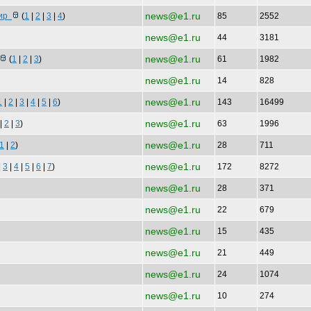
news@e1.ru
Сир
(
1
|
2
|
3
|
4
)
85
2552
news@e1.ru
44
3181
news@e1.ru
(
1
|
2
|
3
)
61
1982
news@e1.ru
14
828
news@e1.ru
1
|
2
|
3
|
4
|
5
|
6
)
143
16499
news@e1.ru
|
2
|
3
)
63
1996
news@e1.ru
1
|
2
)
28
711
news@e1.ru
|
3
|
4
|
5
|
6
|
7
)
172
8272
news@e1.ru
28
371
news@e1.ru
22
679
news@e1.ru
15
435
news@e1.ru
21
449
news@e1.ru
24
1074
news@e1.ru
10
274