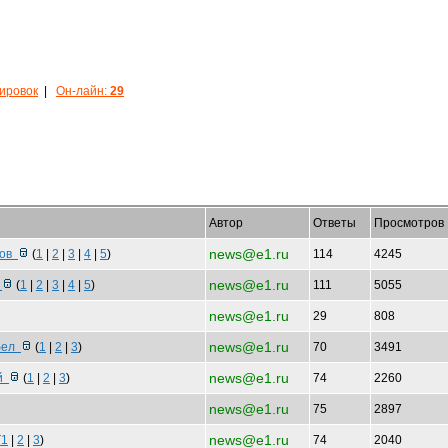
кировок
|
Он-лайн:
29
Автор
Ответы
Просмотров
news@e1.ru
ров
(
1
|
2
|
3
|
4
|
5
)
114
4245
news@e1.ru
б
(
1
|
2
|
3
|
4
|
5
)
111
5055
news@e1.ru
29
808
news@e1.ru
абел
(
1
|
2
|
3
)
70
3491
news@e1.ru
ой
(
1
|
2
|
3
)
74
2260
news@e1.ru
75
2897
news@e1.ru
(
1
|
2
|
3
)
74
2040