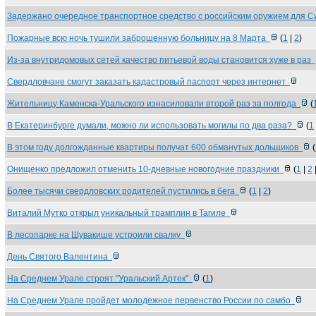
Задержано очередное транспортное средство с российским оружием для 
Пожарные всю ночь тушили заброшенную больницу на 8 Марта
(
1
|
2
)
Из-за внутридомовых сетей качество питьевой воды становится хуже в раз
Свердловчане смогут заказать кадастровый паспорт через интернет
Жительницу Каменска-Уральского изнасиловали второй раз за полгода
(
В Екатеринбурге думали, можно ли использовать могилы по два раза?
(
1
В этом году долгожданные квартиры получат 600 обманутых дольщиков
(
Онищенко предложил отменить 10-дневные новогодние праздники
(
1
|
2
Более тысячи свердловских родителей пустились в бега
(
1
|
2
)
Виталий Мутко открыл уникальный трамплин в Тагиле
В лесопарке на Шувакише устроили свалку
День Святого Валентина
На Среднем Урале строят "Уральский Артек"
(
1
)
На Среднем Урале пройдет молодежное первенство России по самбо