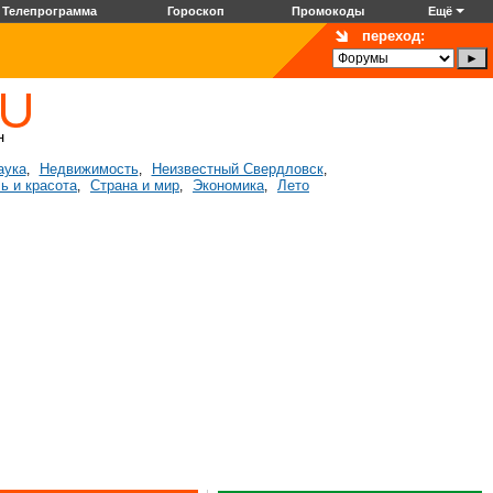
Телепрограмма
Гороскоп
Промокоды
Ещё
переход:
аука
Недвижимость
Неизвестный Свердловск
,
,
,
ь и красота
Страна и мир
Экономика
Лето
,
,
,