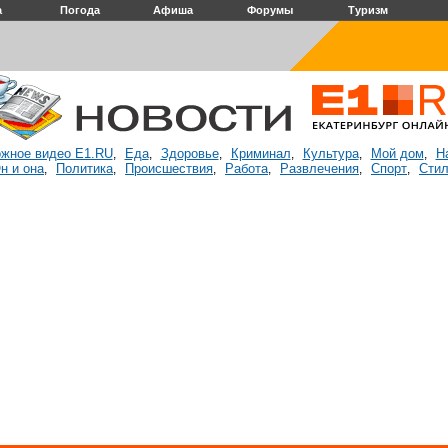
а
Погода
Афиша
Форумы
Туризм
жное видео E1.RU
Еда
Здоровье
Криминал
Культура
Мой дом
Н
,
,
,
,
,
,
н и она
Политика
Происшествия
Работа
Развлечения
Спорт
Стил
,
,
,
,
,
,