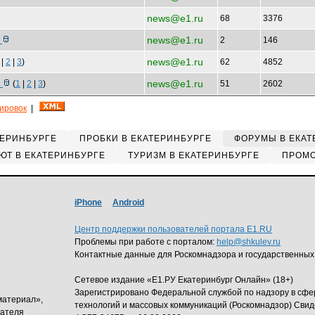
news@e1.ru
68
3376
news@e1.ru
к
2
146
news@e1.ru
|
2
|
3
)
62
4852
news@e1.ru
о
(
1
|
2
|
3
)
51
2602
кировок
|
ТЕРИНБУРГЕ
ПРОБКИ В ЕКАТЕРИНБУРГЕ
ФОРУМЫ В ЕКАТ
ЮТ В ЕКАТЕРИНБУРГЕ
ТУРИЗМ В ЕКАТЕРИНБУРГЕ
ПРОМО
iPhone
Android
Центр поддержки пользователей портала E1.RU
Проблемы при работе с порталом:
help@shkulev.ru
Контактные данные для Роскомнадзора и государственных
Сетевое издание «Е1.РУ Екатеринбург Онлайн» (18+)
Зарегистрировано Федеральной службой по надзору в сф
материал»,
технологий и массовых коммуникаций (Роскомнадзор) Свид
дателя