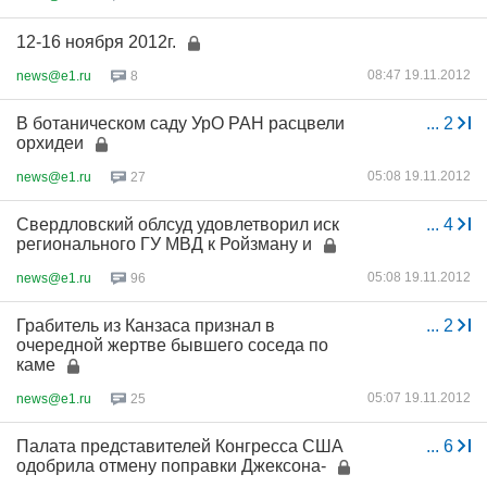
12-16 ноября 2012г.
08:47 19.11.2012
news@e1.ru
8
В ботаническом саду УрО РАН расцвели
...
2
орхидеи
05:08 19.11.2012
news@e1.ru
27
Свердловский облсуд удовлетворил иск
...
4
регионального ГУ МВД к Ройзману и
05:08 19.11.2012
news@e1.ru
96
Грабитель из Канзаса признал в
...
2
очередной жертве бывшего соседа по
каме
05:07 19.11.2012
news@e1.ru
25
Палата представителей Конгресса США
...
6
одобрила отмену поправки Джексона-