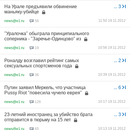
На Урале предъявили обвинение
...
3
маньяку-убийце
11:50 19.11.2012
news@e1.ru
56
"Уралочка" обыграла принципиального
соперника - "Заречье-Одинцово" из
10:56 19.11.2012
news@e1.ru
19
Роналду возглавил рейтинг самых
...
2
сексуальных спортсменов года
10:39 19.11.2012
news@e1.ru
36
Путин заявил Меркель, что участница
...
6
Pussy Riot "повесила чучело еврея"
10:17 19.11.2012
news@e1.ru
126
23-летний иностранец за убийство брата
...
3
отправится в тюрьму на 15 лет
10:13 19.11.2012
news@e1.ru
65