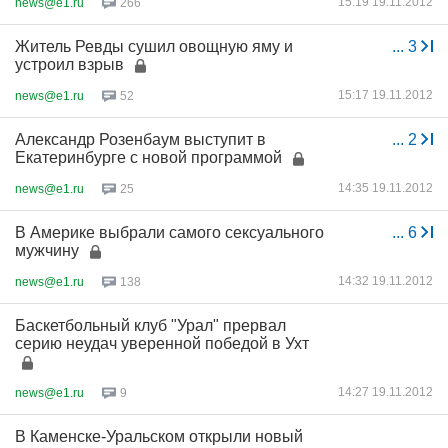
15:19 19.11.2012
news@e1.ru
266
Житель Ревды сушил овощную яму и
...
3
устроил взрыв
15:17 19.11.2012
news@e1.ru
52
Александр Розенбаум выступит в
...
2
Екатеринбурге с новой программой
14:35 19.11.2012
news@e1.ru
25
В Америке выбрали самого сексуального
...
6
мужчину
14:32 19.11.2012
news@e1.ru
138
Баскетбольный клуб "Урал" прервал
серию неудач уверенной победой в Ухт
14:27 19.11.2012
news@e1.ru
9
В Каменске-Уральском открыли новый