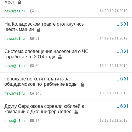
мост
14:20 19.11.2012
news@e1.ru
22
На Кольцовском тракте столкнулись
...
3
шесть машин
14:19 19.11.2012
news@e1.ru
61
Система оповещения населения о ЧС
...
3
заработает в 2014 году
13:54 19.11.2012
news@e1.ru
59
Горожане не хотят платить за
...
6
общедомовое потребление воды
13:35 19.11.2012
news@e1.ru
145
Другу Сердюкова сорвали юбилей в
...
6
компании с Дженнифер Лопес
13:19 19.11.2012
news@e1.ru
134