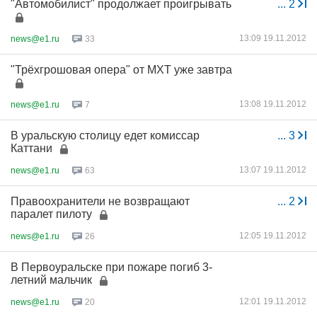
"Автомобилист" продолжает проигрывать
...
2
13:09 19.11.2012
news@e1.ru
33
"Трёхгрошовая опера" от МХТ уже завтра
13:08 19.11.2012
news@e1.ru
7
В уральскую столицу едет комиссар
...
3
Каттани
13:07 19.11.2012
news@e1.ru
63
Правоохранители не возвращают
...
2
паралет пилоту
12:05 19.11.2012
news@e1.ru
26
В Первоуральске при пожаре погиб 3-
летний мальчик
12:01 19.11.2012
news@e1.ru
20