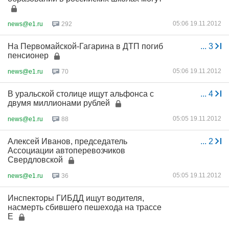
05:06 19.11.2012
news@e1.ru
292
На Первомайской-Гагарина в ДТП погиб
...
3
пенсионер
05:06 19.11.2012
news@e1.ru
70
В уральской столице ищут альфонса с
...
4
двумя миллионами рублей
05:05 19.11.2012
news@e1.ru
88
Алексей Иванов, председатель
...
2
Ассоциации автоперевозчиков
Свердловской
05:05 19.11.2012
news@e1.ru
36
Инспекторы ГИБДД ищут водителя,
насмерть сбившего пешехода на трассе
Е