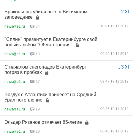
Браконьеры убили лося в Висимском
...
2
заповеднике
10:01 19.11.2012
news@e1.ru
34
"Сплин" презентует в Екатеринбурге свой
новый альбом "Обман зрения"
09:49 19.11.2012
news@e1.ru
13
С началом снегопадов Екатеринбург
...
3
погряз в пробках
09:47 19.11.2012
news@e1.ru
67
Воздух с Атлантики принесет на Средний
Урал потепление
09:35 19.11.2012
news@e1.ru
19
Эльдар Рязанов отмечает 85-летие
08:48 19.11.2012
news@e1.ru
20