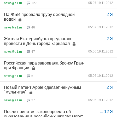
05:07 19.11.2012
news@e1.ru
127
На ЖБИ прорвало трубу с холодной
...
2
водой
05:07 19.11.2012
news@e1.ru
46
Жители Екатеринбурга предлагают
...
2
провести в День города карнавал
05:06 19.11.2012
news@e1.ru
47
Российская пара завоевала бронзу Гран-
при Франции
05:06 19.11.2012
news@e1.ru
5
Новый патент Apple сделает ненужным
...
2
"мультитач"
05:06 19.11.2012
news@e1.ru
27
После принятия законопроекта об
...
12
образовании в российских школах могут