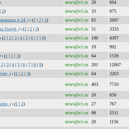
news@e1.ru
20
664
|
2
)
news@e1.ru
33
975
товавших в 24
(
1
|
2
|
3
)
news@e1.ru
65
2697
ины Голуб
(
1
|
2
|
3
)
news@e1.ru
51
3333
(
1
|
2
|
3
|
4
|
5
|
6
|
7
|
8
)
news@e1.ru
190
4397
news@e1.ru
19
992
(
1
|
2
|
3
)
news@e1.ru
64
1539
|
2
|
3
|
4
|
5
|
6
|
7
|
8
|
9
)
news@e1.ru
201
12007
рдуму
(
1
|
2
|
3
)
news@e1.ru
64
3203
news@e1.ru
403
7710
news@e1.ru
20
650
ужено
(
1
|
2
)
news@e1.ru
27
767
news@e1.ru
98
2511
news@e1.ru
20
1156