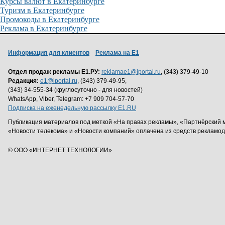
Курсы валют в Екатеринбурге
Туризм в Екатеринбурге
Промокоды в Екатеринбурге
Реклама в Екатеринбурге
Информация для клиентов
Реклама на Е1
Отдел продаж рекламы Е1.РУ:
reklamae1@iportal.ru
, (343) 379-49-10
Редакция:
e1@iportal.ru
, (343) 379-49-95,
(343) 34-555-34 (круглосуточно - для новостей)
WhatsApp, Viber, Telegram: +7 909 704-57-70
Подписка на еженедельную рассылку E1.RU
Публикация материалов под меткой «На правах рекламы», «Партнёрский 
«Новости телекома» и «Новости компаний» оплачена из средств рекламо
© ООО «ИНТЕРНЕТ ТЕХНОЛОГИИ»