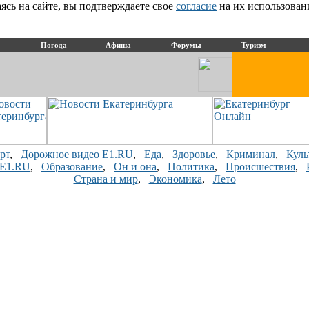
сь на сайте, вы подтверждаете свое
согласие
на их использован
Погода
Афиша
Форумы
Туризм
рт
,
Дорожное видео E1.RU
,
Еда
,
Здоровье
,
Криминал
,
Куль
 E1.RU
,
Образование
,
Он и она
,
Политика
,
Происшествия
,
Страна и мир
,
Экономика
,
Лето