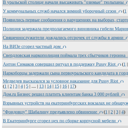
В уральской столице начали высаживать "озимые" тюльпаны
У коммунальных служб начался зимний уборочный сезон
(
1
Появились первые сообщения о нарушениях на выборах, стар
Полиция задержала предполагаемого виновника гибели Мар
Священнослужители дождались отсрочек от службы в армии
На ВИЗе сгорел частный дом
Свердловская наркополиция поймала трех сбытчиков героина
Антон Симаков совершил ритуал в поддержку Pussy Riot
(
1
Наркоборцы задержали сына первоуральского кандидата в го
Медведев высказался за условное наказание для Pussy Riot
(
1
|
2
|
3
|
4
|
5
| .... |
13
|
14
|
15
|
16
|
17
)
Дом.ru Бизнес решил платить клиентам банка 3 000 рублей
Взрывных устройств на екатеринбургских вокзалах не обнар
"Фондовцу" Шабалину предъявлено обвинение
(
1
|
2
|
3
|
4
)
В Екатеринбурге сгорел цех по сборке корпусной мебели