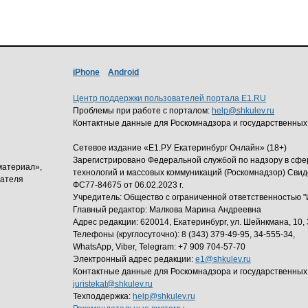
iPhone
Android
Центр поддержки пользователей портала E1.RU
Проблемы при работе с порталом:
help@shkulev.ru
Контактные данные для Роскомнадзора и государственных
Сетевое издание «Е1.РУ Екатеринбург Онлайн» (18+)
Зарегистрировано Федеральной службой по надзору в сф
материал»,
технологий и массовых коммуникаций (Роскомнадзор) Свид
дателя
ФС77-84675 от 06.02.2023 г.
Учредитель: Общество с ограниченной ответственность
Главный редактор: Малкова Марина Андреевна
Адрес редакции: 620014, Екатеринбург, ул. Шейнкмана, 10, 
Телефоны (круглосуточно): 8 (343) 379-49-95, 34-555-34,
WhatsApp, Viber, Telegram: +7 909 704-57-70
Электронный адрес редакции:
e1@shkulev.ru
Контактные данные для Роскомнадзора и государственных
juristekat@shkulev.ru
Техподдержка:
help@shkulev.ru