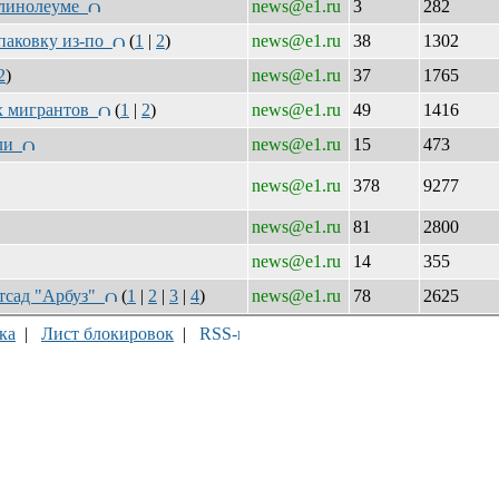
а линолеуме
news@e1.ru
3
282
упаковку из-по
(
1
|
2
)
news@e1.ru
38
1302
2
)
news@e1.ru
37
1765
ых мигрантов
(
1
|
2
)
news@e1.ru
49
1416
ули
news@e1.ru
15
473
news@e1.ru
378
9277
news@e1.ru
81
2800
news@e1.ru
14
355
етсад "Арбуз"
(
1
|
2
|
3
|
4
)
news@e1.ru
78
2625
ка
|
Лист блокировок
|