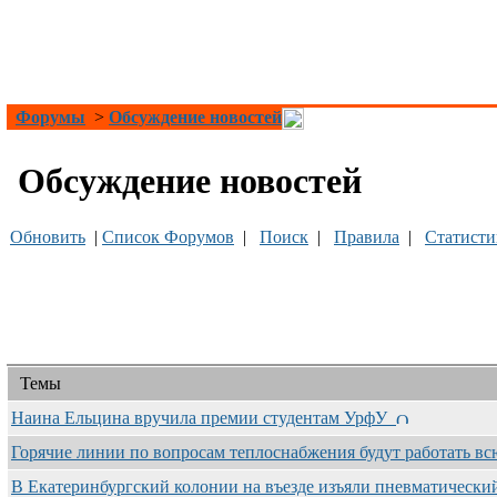
Форумы
>
Обсуждение новостей
Обсуждение новостей
Обновить
|
Список Форумов
|
Поиск
|
Правила
|
Статисти
Темы
Наина Ельцина вручила премии студентам УрфУ
Горячие линии по вопросам теплоснабжения будут работать в
В Екатеринбургский колонии на въезде изъяли пневматическ