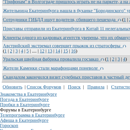
"Грифонам" в Волгограде пришлось играть не на паркете, а н
Жительница Екатеринбурга нашла в буханке "Бородинского" 
Сотрудники ГИБДД ищут водителя, сбившего пешехода
(
1
|
Приставы отправили из Екатеринбурга в Китай 11 нелегальн
Клиенты одного из кадровых агентств уверены, что их обман
Австрийский экстремал совершит прыжок из стратосферы
(
1
|
2
|
3
|
4
|
5
| .... |
12
|
13
|
14
|
15
|
16
)
Уральская швейная фабрика провалила госзаказ
(
1
|
2
|
3
|
4
)
Жители Каменки стали марафонцами поневоле
Скандалом закончился визит судебных приставов в частный д
Обновить
|
Список Форумов
|
Поиск
|
Правила
|
Статисти
Знакомства в Екатеринбурге
Погода в Екатеринбурге
Пробки в Екатеринбурге
Форумы в Екатеринбурге
Телепрограмма в Екатеринбурге
Афиша в Екатеринбурге
Гороскоп