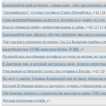
Екатеринбургский водитель, сдавая назад, сбил шестилетнего
"Автомобилист" уступил гостям из Санкт-Петербурга
(
1
|
2
)
Спор екатеринбурженки за место в детском саду дошел до суд
Власти объявили войну любителям кошек и собак
(
1
|
2
|
3
|
4
Екатеринбургские уфологи обсудят проблему массового конта
Для участия в операции по поиску Ан-2 в Кольцово прибыл 
Баскетболистки УГМК выиграли Кубок УГМК
Полицейских-пособников педофила осудили на восемь лет ко
В Заречном дом, в который заселились люди, решили перестр
Участковый из Верхней Салды стал лучшим в России
(
1
|
2
)
По делу о смерти Татьяны Казанцевой еще не было допросов
Евгений Куйвашев вошел в тридцатку лучших губернаторов-
Обсуждение проекта о строительстве высотки в парке УНЦ пе
Детская хосписная служба