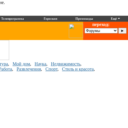
ие.
Телепрограмма
Гороскоп
Промокоды
Ещё
переход:
тура
,
Мой дом
,
Наука
,
Недвижимость
,
Работа
,
Развлечения
,
Спорт
,
Стиль и красота
,