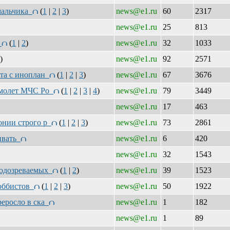
 мальчика
(
1
|
2
|
3
)
news@e1.ru
60
2317
news@e1.ru
25
813
а
(
1
|
2
)
news@e1.ru
32
1033
)
news@e1.ru
92
2571
кта с иноплан
(
1
|
2
|
3
)
news@e1.ru
67
3676
самолет МЧС Ро
(
1
|
2
|
3
|
4
)
news@e1.ru
79
3449
news@e1.ru
17
463
лонии строго р
(
1
|
2
|
3
)
news@e1.ru
73
2861
аивать
news@e1.ru
6
420
news@e1.ru
32
1543
 подозреваемых
(
1
|
2
)
news@e1.ru
39
1523
лоббистов
(
1
|
2
|
3
)
news@e1.ru
50
1922
реросло в ска
news@e1.ru
1
182
news@e1.ru
1
89