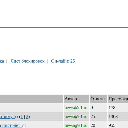
ка
|
Лист блокировок
|
Он-лайн:
25
Автор
Ответы
Просмотр
news@e1.ru
9
178
сю зиму
(
1
|
2
)
news@e1.ru
25
1303
ий пистолет
news@e1.ru
20
955