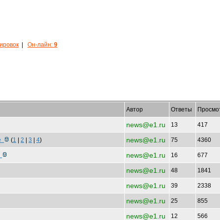
кировок
|
Он-лайн:
9
Автор
Ответы
Просмо
news@e1.ru
13
417
news@e1.ru
ле
(
1
|
2
|
3
|
4
)
75
4360
news@e1.ru
й
16
677
news@e1.ru
48
1841
news@e1.ru
39
2338
news@e1.ru
25
855
news@e1.ru
12
566