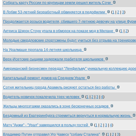
Собрать карту России по крупицам земли решил житель Сочи
В Лобве 53-летний безработный обвиняется в педофилии
(
1
|
2
|
3
)
Продолжается розыск водителя, сбившего 7-летнюю девочку на улице Фу
Актриса Шэрон Стоун упала в обморок на показе мод в Милане
(
1
|
2
)
Молодые свердловские спортсмены будут учиться без отрыва на трениров
На Уралмаше пропала 14-летняя школьница
Верх-Исетские сыщики задержали грабителя школьников
Американский бизнесмен передал "Ленфильму" уникальную коллекцию до
Капитальный ремонт домов на Среднем Урале
Сотня жительниц города Арамиль рискуют остаться без работы
Водитель-новичок покалечила трех человек
(
1
|
2
|
3
|
4
)
Жильцы многоэтажки оказались в зоне бесконечных осадков
Бездомный из Екатеринбурга стремиться вернуться в нормальную жизнь
Матч "Анжи" - "Урал" завершился в пользу гостей
(
1
|
2
|
3
|
4
)
Владимир Путин отправил Уго Чавесу "собаку Сталина"
(
1
|
2
|
3
)