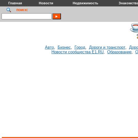
Главная
Новости
Недвижимость
Знакомств
поиск:
Авто
Бизнес
Город
Дороги и транспорт
Доро
,
,
,
,
Новости сообщества E1.RU
Образование
О
,
,