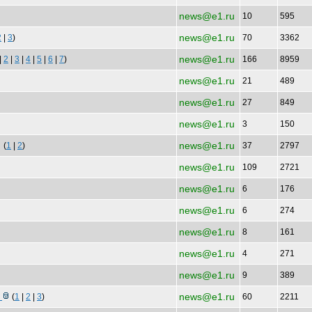
news@e1.ru
10
595
news@e1.ru
2
|
3
)
70
3362
news@e1.ru
|
2
|
3
|
4
|
5
|
6
|
7
)
166
8959
news@e1.ru
21
489
news@e1.ru
27
849
news@e1.ru
3
150
news@e1.ru
(
1
|
2
)
37
2797
news@e1.ru
109
2721
news@e1.ru
6
176
news@e1.ru
6
274
news@e1.ru
8
161
news@e1.ru
4
271
news@e1.ru
9
389
news@e1.ru
з
(
1
|
2
|
3
)
60
2211