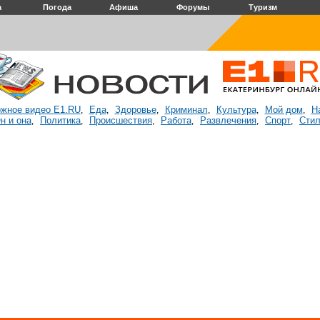
а
Погода
Афиша
Форумы
Туризм
жное видео E1.RU
Еда
Здоровье
Криминал
Культура
Мой дом
Н
,
,
,
,
,
,
н и она
Политика
Происшествия
Работа
Развлечения
Спорт
Стил
,
,
,
,
,
,