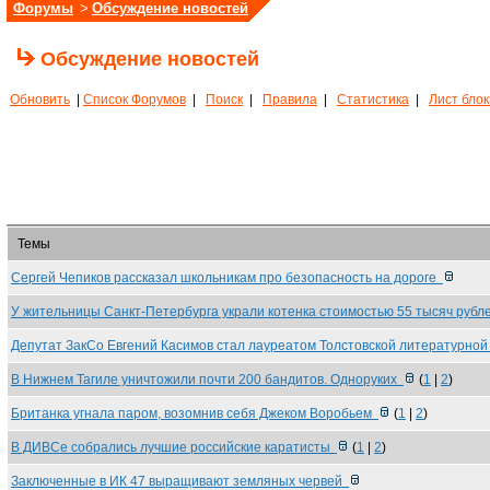
Форумы
>
Обсуждение новостей
Обсуждение новостей
Обновить
|
Список Форумов
|
Поиск
|
Правила
|
Статистика
|
Лист бло
Темы
Сергей Чепиков рассказал школьникам про безопасность на дороге
У жительницы Санкт-Петербурга украли котенка стоимостью 55 тысяч руб
Депутат ЗакСо Евгений Касимов стал лауреатом Толстовской литературно
В Нижнем Тагиле уничтожили почти 200 бандитов. Одноруких
(
1
|
2
)
Британка угнала паром, возомнив себя Джеком Воробьем
(
1
|
2
)
В ДИВСе собрались лучшие российские каратисты
(
1
|
2
)
Заключенные в ИК 47 выращивают земляных червей