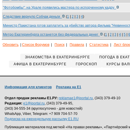
"Фотобомбы": на Урале появились мастера по испорченному кадру
Следствие вернуло Собчак деньги
(
1
|
2
|
3
|
4
)
Министр Пакистана готов заплатить за убийство автора фильма "Невинно
Метро Екатеринбурга останется без федеральных денег
(
1
|
2
|
3
|
4
|
5
|
Обновить
|
Список Форумов
|
Поиск
|
Правила
|
Статистика
|
Лист бло
ЗНАКОМСТВА В ЕКАТЕРИНБУРГЕ
ПОГОДА В ЕКА
АФИША В ЕКАТЕРИНБУРГЕ
ГОРОСКОП
КУРСЫ ВАЛ
Информация для клиентов
Реклама на Е1
Отдел продаж рекламы Е1.РУ:
reklamae1@iportal.ru
, (343) 379-49-10
Редакция:
e1@iportal.ru
, (343) 379-49-95,
(343) 34-555-34 (круглосуточно - для новостей)
WhatsApp, Viber, Telegram: +7 909 704-57-70
Подписка на еженедельную рассылку E1.RU
Публикация материалов под меткой «На правах рекламы», «Партнёрский 