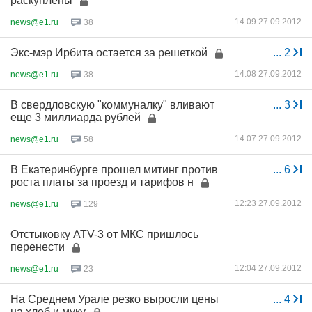
раскуплены
14:09 27.09.2012
news@e1.ru
38
Экс-мэр Ирбита остается за решеткой
...
2
14:08 27.09.2012
news@e1.ru
38
В свердловскую "коммуналку" вливают
...
3
еще 3 миллиарда рублей
14:07 27.09.2012
news@e1.ru
58
В Екатеринбурге прошел митинг против
...
6
роста платы за проезд и тарифов н
12:23 27.09.2012
news@e1.ru
129
Отстыковку ATV-3 от МКС пришлось
перенести
12:04 27.09.2012
news@e1.ru
23
На Среднем Урале резко выросли цены
...
4
на хлеб и муку