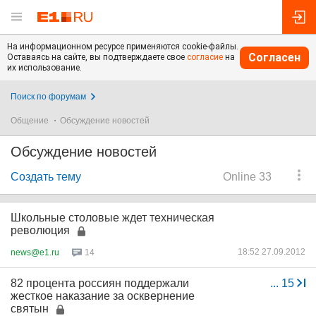
На информационном ресурсе применяются cookie-файлы.
Согласен
Оставаясь на сайте, вы подтверждаете свое
согласие
на
их использование.
Поиск по форумам
Общение
Обсуждение новостей
Обсуждение новостей
Создать тему
Online 33
Школьные столовые ждет техническая
революция
18:52 27.09.2012
news@e1.ru
14
82 процента россиян поддержали
...
15
жесткое наказание за осквернение
святын