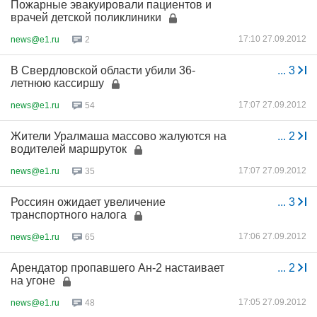
Пожарные эвакуировали пациентов и
врачей детской поликлиники
17:10 27.09.2012
news@e1.ru
2
В Свердловской области убили 36-
...
3
летнюю кассиршу
17:07 27.09.2012
news@e1.ru
54
Жители Уралмаша массово жалуются на
...
2
водителей маршруток
17:07 27.09.2012
news@e1.ru
35
Россиян ожидает увеличение
...
3
транспортного налога
17:06 27.09.2012
news@e1.ru
65
Арендатор пропавшего Ан-2 настаивает
...
2
на угоне
17:05 27.09.2012
news@e1.ru
48