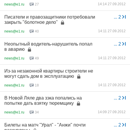
14:14 27.09.2012
news@e1.ru
27
Писатели и правозащитники потребовали
...
2
закрыть "болотное дело"
14:11 27.09.2012
news@e1.ru
40
Неопытный водитель-нарушитель попал
...
2
в аварию
14:11 27.09.2012
news@e1.ru
49
Из-за незаконной квартиры строители не
могут сдать дом в эксплуатацию
14:11 27.09.2012
news@e1.ru
18
В Новой Ляле два зэка попались на
...
2
попытке дать взятку тюремщику
14:09 27.09.2012
news@e1.ru
34
Билеты на матч "Урал" - "Анжи" почти
...
2