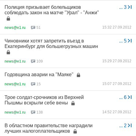
Полиция призывает болельщиков
...
3
соблюдать закон на матче "Урал" - "Анжи"
15:32 27.09.2012
news@e1.ru
51
Чиновники хотят запретить въезд в
...
5
Екатеринбург для большегрузных машин
15:29 27.09.2012
news@e1.ru
109
Годовщина аварии на "Маяке"
15:07 27.09.2012
news@e1.ru
15
Трое солдат-срочников из Верхней
...
6
Пышмы вскрыли себе вены
14:52 27.09.2012
news@e1.ru
138
В областном правительстве наградили
...
2
лучших налогоплательщиков