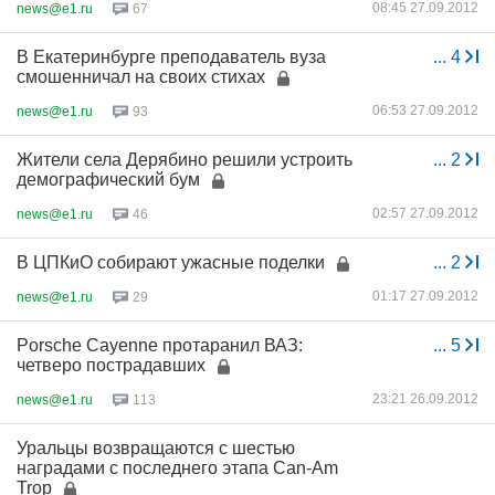
08:45 27.09.2012
news@e1.ru
67
В Екатеринбурге преподаватель вуза
...
4
смошенничал на своих стихах
06:53 27.09.2012
news@e1.ru
93
Жители села Дерябино решили устроить
...
2
демографический бум
02:57 27.09.2012
news@e1.ru
46
В ЦПКиО собирают ужасные поделки
...
2
01:17 27.09.2012
news@e1.ru
29
Porsche Cayenne протаранил ВАЗ:
...
5
четверо пострадавших
23:21 26.09.2012
news@e1.ru
113
Уральцы возвращаются с шестью
наградами с последнего этапа Can-Am
Trop