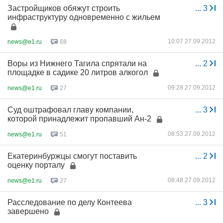
Застройщиков обяжут строить
...
3
инфраструктуру одновременно с жильем
10:07 27.09.2012
news@e1.ru
68
Воры из Нижнего Тагила спрятали на
...
2
площадке в садике 20 литров алкогол
09:28 27.09.2012
news@e1.ru
27
Суд оштрафовал главу компании,
...
3
которой принадлежит пропавший Ан-2
08:53 27.09.2012
news@e1.ru
51
Екатеринбуржцы смогут поставить
...
2
оценку порталу
08:48 27.09.2012
news@e1.ru
27
Расследование по делу Контеева
...
3
завершено