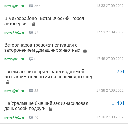
18:33 27.09.2012
news@e1.ru
367
В микрорайоне "Ботанический" горел
автосервис
17:53 27.09.2012
news@e1.ru
17
Ветеринаров тревожит ситуация с
захоронением домашних животных
17:48 27.09.2012
news@e1.ru
6
Пятиклассники призывали водителей
...
2
быть внимательными на пешеходных пер
17:39 27.09.2012
news@e1.ru
33
На Уралмаше бывший зэк изнасиловал
...
4
дочь своей подруги
17:10 27.09.2012
news@e1.ru
76