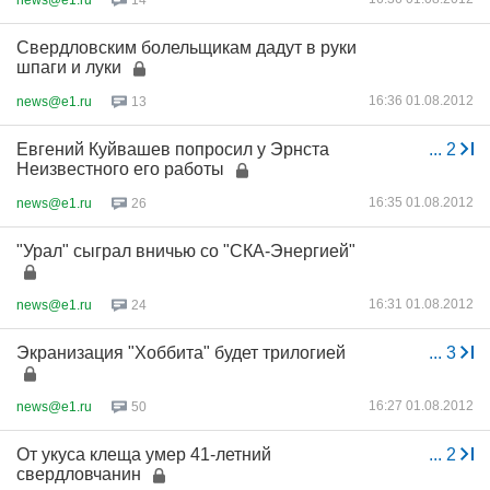
14
Свердловским болельщикам дадут в руки
шпаги и луки
16:36 01.08.2012
news@e1.ru
13
Евгений Куйвашев попросил у Эрнста
...
2
Неизвестного его работы
16:35 01.08.2012
news@e1.ru
26
"Урал" сыграл вничью со "СКА-Энергией"
16:31 01.08.2012
news@e1.ru
24
Экранизация "Хоббита" будет трилогией
...
3
16:27 01.08.2012
news@e1.ru
50
От укуса клеща умер 41-летний
...
2
свердловчанин