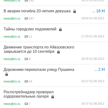
18:20 01.08.2012
news@e1.ru
292
В аварии погибла 20-летняя девушка
...
18
18:04 01.08.2012
news@e1.ru
447
Тайны городских подземелий
17:29 01.08.2012
news@e1.ru
12
Движение транспорта по Айвазовского
закрывается до 10 сентября
16:45 01.08.2012
news@e1.ru
8
Дорожники перекопали улицу Пушкина
...
2
16:37 01.08.2012
news@e1.ru
44
Роспотребнадзор проверил
оздоровительные лагеря
16:37 01.08.2012
news@e1.ru
7