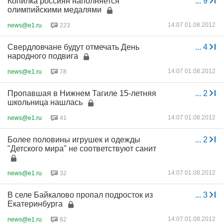
Копилка россиян наполняется
...
9
олимпийскими медалями
14:07 01.08.2012
news@e1.ru
223
Свердловчане будут отмечать День
...
4
народного подвига
14:07 01.08.2012
news@e1.ru
78
Пропавшая в Нижнем Тагиле 15-летняя
...
2
школьница нашлась
14:07 01.08.2012
news@e1.ru
41
Более половины игрушек и одежды
...
2
"Детского мира" не соответствуют санит
14:07 01.08.2012
news@e1.ru
32
В селе Байкалово пропал подросток из
...
3
Екатеринбурга
14:07 01.08.2012
news@e1.ru
62