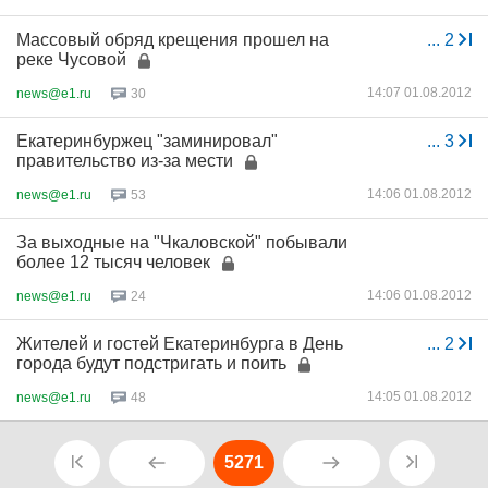
Массовый обряд крещения прошел на
...
2
реке Чусовой
14:07 01.08.2012
news@e1.ru
30
Екатеринбуржец "заминировал"
...
3
правительство из-за мести
14:06 01.08.2012
news@e1.ru
53
За выходные на "Чкаловской" побывали
более 12 тысяч человек
14:06 01.08.2012
news@e1.ru
24
Жителей и гостей Екатеринбурга в День
...
2
города будут подстригать и поить
14:05 01.08.2012
news@e1.ru
48
5271