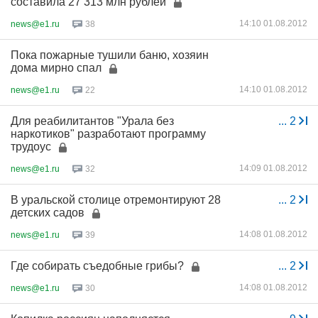
составила 27 313 млн рублей
14:10 01.08.2012
news@e1.ru
38
Пока пожарные тушили баню, хозяин
дома мирно спал
14:10 01.08.2012
news@e1.ru
22
Для реабилитантов "Урала без
...
2
наркотиков" разработают программу
трудоус
14:09 01.08.2012
news@e1.ru
32
В уральской столице отремонтируют 28
...
2
детских садов
14:08 01.08.2012
news@e1.ru
39
Где собирать съедобные грибы?
...
2
14:08 01.08.2012
news@e1.ru
30