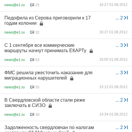
16:27 01.08.2012
news@e1.ru
25
Педофила из Серова приговорили к 17
...
2
годам колонии
16:27 01.08.2012
news@e1.ru
32
С 1 сентября все коммерческие
...
3
маршруты начнут принимать ЕКАРТу
16:05 01.08.2012
news@e1.ru
63
ФМС решила ужесточить наказание для
...
3
миграционных нарушителей
15:12 01.08.2012
news@e1.ru
55
В Свердловской области стали реже
...
2
заключать в СИЗО
14:34 01.08.2012
news@e1.ru
30
Задолженность свердловчан по налогам
...
2