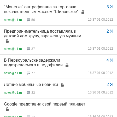
"Монетка" оштрафована за торговлю
...
3
некачественным маслом "Шиловское"
16:37 01.08.2012
news@e1.ru
56
Предпринимательница поставляла в
...
2
детский дом крупу, зараженную мучным
16:37 01.08.2012
news@e1.ru
37
В Первоуральске задержали
...
4
подозреваемого в педофилии
16:37 01.08.2012
news@e1.ru
77
Летние мобильные новинки
...
2
16:36 01.08.2012
news@e1.ru
33
Google представил свой первый планшет
16:36 01.08.2012
news@e1.ru