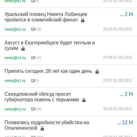
20:11 01.08.2012
news@e1.ru
8
Уральский пловец Никита Лобинцев
...
2
пробился в олимпийский финал
20:10 01.08.2012
news@e1.ru
26
Август в Екатеринбурге будет теплым и
сухим
20:09 01.08.2012
news@e1.ru
24
Припять сегодня: 26 лет как один день
20:07 01.08.2012
news@e1.ru
5
Свердловский облсуд просит
...
2
губернатора помочь с тюрьмами
18:25 01.08.2012
news@e1.ru
34
Появились подробности убийства на
...
12
Опалихинской