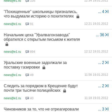
12:34 19.01.2012
news@e1.ru
105
"Похищенные" школьницы признались,
...
4
что выдумали историю о похитителях
12:21 19.01.2012
news@e1.ru
91
Начальник цеха "Уралвагонзавода"
...
36
обратился с открытым письмом к жителя
12:12 19.01.2012
news@e1.ru
894
Уральские военные задолжали за
...
2
поставку газировки
11:56 19.01.2012
news@e1.ru
49
Следить за порядком в Крещение будут
...
2
почти три тысячи полицейских
11:18 19.01.2012
news@e1.ru
40
Чиновников за то, что не отреагировали
...
3