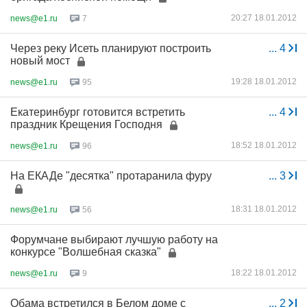
20:27 18.01.2012
news@e1.ru
7
Через реку Исеть планируют построить
...
4
новый мост
19:28 18.01.2012
news@e1.ru
95
Екатеринбург готовится встретить
...
4
праздник Крещения Господня
18:52 18.01.2012
news@e1.ru
96
На ЕКАДе "десятка" протаранила фуру
...
3
18:31 18.01.2012
news@e1.ru
56
Форумчане выбирают лучшую работу на
конкурсе "Волшебная сказка"
18:22 18.01.2012
news@e1.ru
9
Обама встретился в Белом доме с
...
2