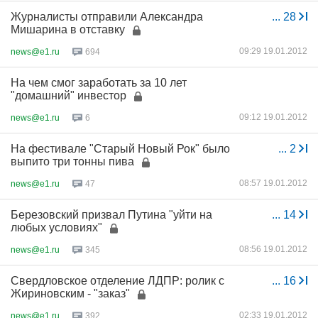
Журналисты отправили Александра
...
28
Мишарина в отставку
09:29 19.01.2012
news@e1.ru
694
На чем смог заработать за 10 лет
"домашний" инвестор
09:12 19.01.2012
news@e1.ru
6
На фестивале "Старый Новый Рок" было
...
2
выпито три тонны пива
08:57 19.01.2012
news@e1.ru
47
Березовский призвал Путина "уйти на
...
14
любых условиях"
08:56 19.01.2012
news@e1.ru
345
Свердловское отделение ЛДПР: ролик с
...
16
Жириновским - "заказ"
02:33 19.01.2012
news@e1.ru
392