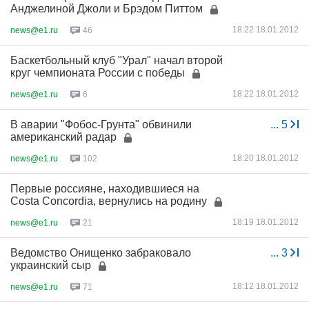
Анджелиной Джоли и Брэдом Питтом
18:22 18.01.2012
news@e1.ru
46
Баскетбольный клуб "Урал" начал второй
круг чемпионата России с победы
18:22 18.01.2012
news@e1.ru
6
В аварии "Фобос-Грунта" обвинили
...
5
американский радар
18:20 18.01.2012
news@e1.ru
102
Первые россияне, находившиеся на
Costa Concordia, вернулись на родину
18:19 18.01.2012
news@e1.ru
21
Ведомство Онищенко забраковало
...
3
украинский сыр
18:12 18.01.2012
news@e1.ru
71