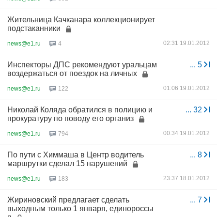
Жительница Качканара коллекционирует
подстаканники
02:31 19.01.2012
news@e1.ru
4
Инспекторы ДПС рекомендуют уральцам
...
5
воздержаться от поездок на личных
01:06 19.01.2012
news@e1.ru
122
Николай Коляда обратился в полицию и
...
32
прокуратуру по поводу его организ
00:34 19.01.2012
news@e1.ru
794
По пути с Химмаша в Центр водитель
...
8
маршрутки сделал 15 нарушений
23:37 18.01.2012
news@e1.ru
183
Жириновский предлагает сделать
...
7
выходным только 1 января, единороссы