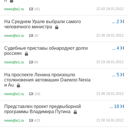
п
22:42 18.01.2012
news@e1.ru
161
На Среднем Урале выбрали самого
...
2
человечного министра
22:36 18.01.2012
news@e1.ru
30
Судебные приставы обнародуют долги
...
4
россиян
22:19 18.01.2012
news@e1.ru
80
На проспекте Ленина произошло
...
5
столкновения автомашин Daewoo Nexia
и Au
21:46 18.01.2012
news@e1.ru
100
Представлен проект предвыборной
...
18
программы Владимира Путина
21:30 18.01.2012
news@e1.ru
425