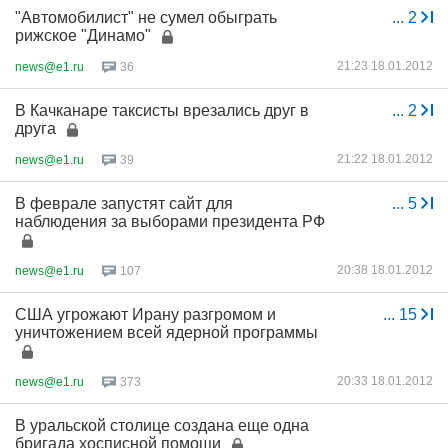
"Автомобилист" не сумел обыграть
...
2
рижское "Динамо"
21:23 18.01.2012
news@e1.ru
36
В Качканаре таксисты врезались друг в
...
2
друга
21:22 18.01.2012
news@e1.ru
39
В феврале запустят сайт для
...
5
наблюдения за выборами президента РФ
20:38 18.01.2012
news@e1.ru
107
США угрожают Ирану разгромом и
...
15
уничтожением всей ядерной программы
20:33 18.01.2012
news@e1.ru
373
В уральской столице создана еще одна
бригада хосписной помощи