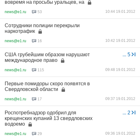
вовремя на просьбы уральцев, на
10:44 19.01.2012
news@e1.ru
53
Сотрудники полиции перекрыли
наркотрафик
10:42 19.01.2012
news@e1.ru
16
США грубейшим образом нарушают
...
5
международное право
09:48 19.01.2012
news@e1.ru
115
Первые помидоры скоро появятся в
Свердловской области
09:37 19.01.2012
news@e1.ru
17
Роспотребнадзор одобрил для
...
2
крещенских купаний 13 свердловских
водоемо
09:36 19.01.2012
news@e1.ru
29