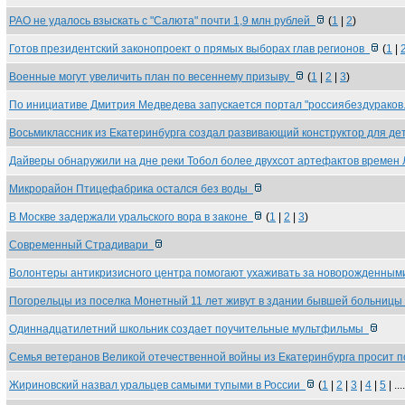
РАО не удалось взыскать с "Салюта" почти 1,9 млн рублей
(
1
|
2
)
Готов президентский законопроект о прямых выборах глав регионов
(
1
|
Военные могут увеличить план по весеннему призыву
(
1
|
2
|
3
)
По инициативе Дмитрия Медведева запускается портал "россиябездурако
Восьмиклассник из Екатеринбурга создал развивающий конструктор для д
Дайверы обнаружили на дне реки Тобол более двухсот артефактов времен
Микрорайон Птицефабрика остался без воды
В Москве задержали уральского вора в законе
(
1
|
2
|
3
)
Современный Страдивари
Волонтеры антикризисного центра помогают ухаживать за новорожденны
Погорельцы из поселка Монетный 11 лет живут в здании бывшей больниц
Одиннадцатилетний школьник создает поучительные мультфильмы
Семья ветеранов Великой отечественной войны из Екатеринбурга просит 
Жириновский назвал уральцев самыми тупыми в России
(
1
|
2
|
3
|
4
|
5
| ...