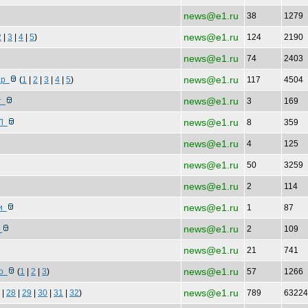
news@e1.ru
38
1279
news@e1.ru
2
|
3
|
4
|
5
)
124
2190
news@e1.ru
74
2403
news@e1.ru
в.р
(
1
|
2
|
3
|
4
|
5
)
117
4504
news@e1.ru
ет
3
169
news@e1.ru
 Л
8
359
news@e1.ru
4
125
news@e1.ru
50
3259
news@e1.ru
2
114
news@e1.ru
ми
1
87
news@e1.ru
ы
2
109
news@e1.ru
21
741
news@e1.ru
по
(
1
|
2
|
3
)
57
1266
news@e1.ru
. |
28
|
29
|
30
|
31
|
32
)
789
6322