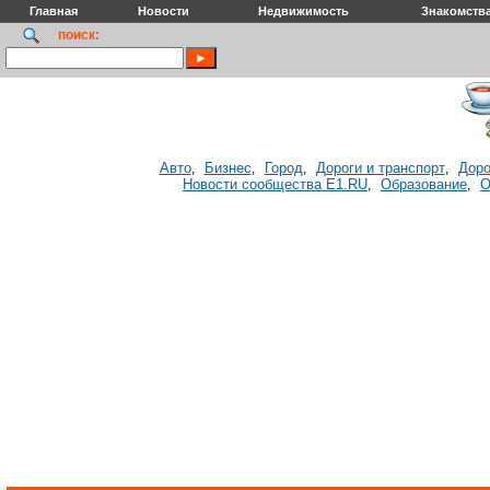
Главная
Новости
Недвижимость
Знакомств
поиск:
Авто
Бизнес
Город
Дороги и транспорт
Доро
,
,
,
,
Новости сообщества E1.RU
Образование
О
,
,