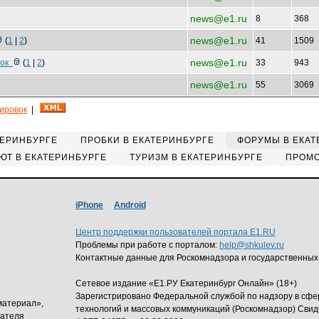
news@e1.ru
8
368
news@e1.ru
(
1
|
2
)
41
1509
news@e1.ru
рок
(
1
|
2
)
33
943
news@e1.ru
55
3069
кировок
|
ТЕРИНБУРГЕ
ПРОБКИ В ЕКАТЕРИНБУРГЕ
ФОРУМЫ В ЕКАТ
ЮТ В ЕКАТЕРИНБУРГЕ
ТУРИЗМ В ЕКАТЕРИНБУРГЕ
ПРОМО
iPhone
Android
Центр поддержки пользователей портала E1.RU
Проблемы при работе с порталом:
help@shkulev.ru
Контактные данные для Роскомнадзора и государственных
Сетевое издание «Е1.РУ Екатеринбург Онлайн» (18+)
Зарегистрировано Федеральной службой по надзору в сф
материал»,
технологий и массовых коммуникаций (Роскомнадзор) Свид
дателя