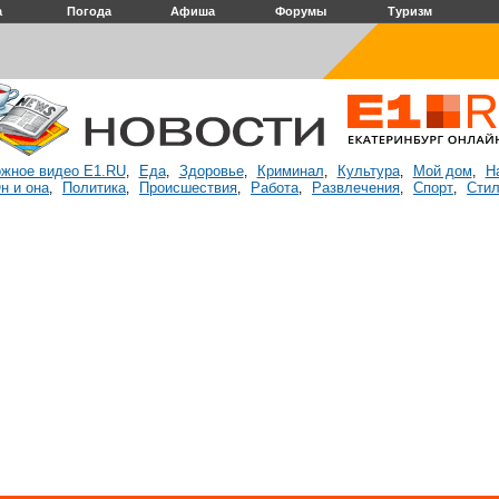
а
Погода
Афиша
Форумы
Туризм
жное видео E1.RU
Еда
Здоровье
Криминал
Культура
Мой дом
Н
,
,
,
,
,
,
н и она
Политика
Происшествия
Работа
Развлечения
Спорт
Стил
,
,
,
,
,
,