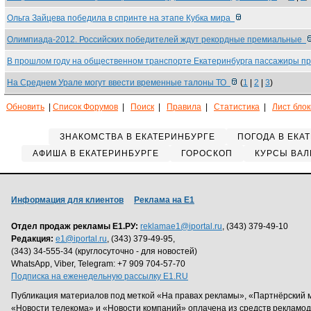
Ольга Зайцева победила в спринте на этапе Кубка мира
Олимпиада-2012. Российских победителей ждут рекордные премиальные
В прошлом году на общественном транспорте Екатеринбурга пассажиры п
На Среднем Урале могут ввести временные талоны ТО
(
1
|
2
|
3
)
Обновить
|
Список Форумов
|
Поиск
|
Правила
|
Статистика
|
Лист бло
ЗНАКОМСТВА В ЕКАТЕРИНБУРГЕ
ПОГОДА В ЕКА
АФИША В ЕКАТЕРИНБУРГЕ
ГОРОСКОП
КУРСЫ ВАЛ
Информация для клиентов
Реклама на Е1
Отдел продаж рекламы Е1.РУ:
reklamae1@iportal.ru
, (343) 379-49-10
Редакция:
e1@iportal.ru
, (343) 379-49-95,
(343) 34-555-34 (круглосуточно - для новостей)
WhatsApp, Viber, Telegram: +7 909 704-57-70
Подписка на еженедельную рассылку E1.RU
Публикация материалов под меткой «На правах рекламы», «Партнёрский 
«Новости телекома» и «Новости компаний» оплачена из средств рекламо