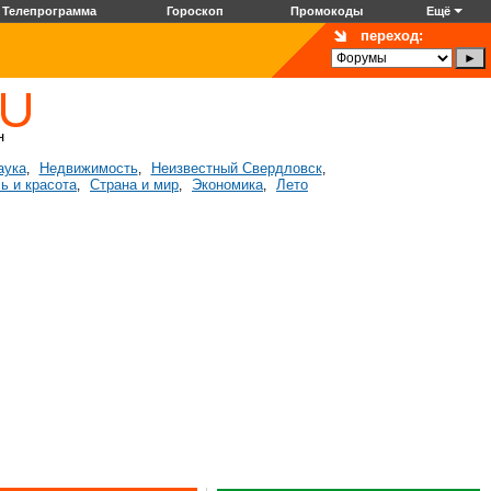
Телепрограмма
Гороскоп
Промокоды
Ещё
переход:
аука
Недвижимость
Неизвестный Свердловск
,
,
,
ь и красота
Страна и мир
Экономика
Лето
,
,
,