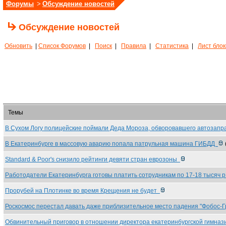
Форумы
>
Обсуждение новостей
Обсуждение новостей
Обновить
|
Список Форумов
|
Поиск
|
Правила
|
Статистика
|
Лист бло
Темы
В Сухом Логу полицейские поймали Деда Мороза, обворовавшего автозап
В Екатеринбурге в массовую аварию попала патрульная машина ГИБДД
Standard & Poor's снизило рейтинги девяти стран еврозоны
Работодатели Екатеринбурга готовы платить сотрудникам по 17-18 тысяч 
Прорубей на Плотинке во время Крещения не будет
Роскосмос перестал давать даже приблизительное место падения "Фобос-
Обвинительный приговор в отношении директора екатеринбургской гимна