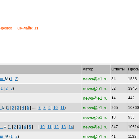
кировок
|
Он-лайн:
31
Автор
Ответы
Просм
news@e1.ru
рав
(
1
|
2
)
34
1588
news@e1.ru
(
1
|
2
|
3
)
52
3945
news@e1.ru
14
442
news@e1.ru
р
(
1
|
2
|
3
|
4
|
5
| .... |
7
|
8
|
9
|
10
|
11
)
265
1086
news@e1.ru
18
933
news@e1.ru
Гр
(
1
|
2
|
3
|
4
|
5
| .... |
10
|
11
|
12
|
13
|
14
)
347
1061
news@e1.ru
зии
(
1
|
2
)
41
1133