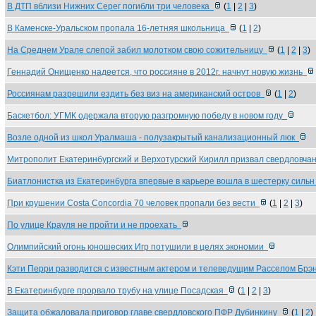
В ДТП вблизи Нижних Серег погибли три человека
(
1
|
2
|
3
)
В Каменске-Уральском пропала 16-летняя школьница
(
1
|
2
)
На Среднем Урале слепой забил молотком свою сожительницу
(
1
|
2
|
3
)
Геннадий Онищенко надеется, что россияне в 2012г. начнут новую жизнь
Россиянам разрешили ездить без виз на американский остров
(
1
|
2
)
Баскетбол: УГМК одержала вторую разгромную победу в новом году
Возле одной из школ Уралмаша - полузакрытый канализационный люк
Митрополит Екатеринбургский и Верхотурский Кирилл призвал свердловч
Биатлонистка из Екатеринбурга впервые в карьере вошла в шестерку силь
При крушении Costa Concordia 70 человек пропали без вести
(
1
|
2
|
3
)
По улице Крауля не пройти и не проехать
Олимпийский огонь юношеских Игр потушили в целях экономии
Кэти Перри разводится с известным актером и телеведущим Расселом Бр
В Екатеринбурге прорвало трубу на улице Посадская
(
1
|
2
|
3
)
Защита обжаловала приговор главе свердловского ПФР Дубинкину
(
1
|
2
)