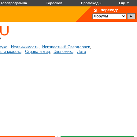
Телепрограмма
Гороскоп
Промокоды
Ещё
переход:
аука
Недвижимость
Неизвестный Свердловск
,
,
,
ь и красота
Страна и мир
Экономика
Лето
,
,
,