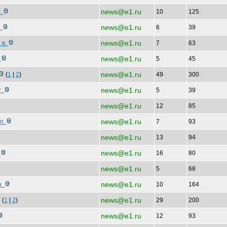
news@e1.ru
ь
10
125
news@e1.ru
м
6
39
news@e1.ru
ы в
7
63
news@e1.ru
т
5
45
news@e1.ru
(
1
|
2
)
49
300
news@e1.ru
ог
5
39
news@e1.ru
12
85
news@e1.ru
сл
7
93
news@e1.ru
13
94
news@e1.ru
м
16
80
news@e1.ru
5
68
news@e1.ru
ьн
10
164
news@e1.ru
(
1
|
2
)
29
200
news@e1.ru
12
93