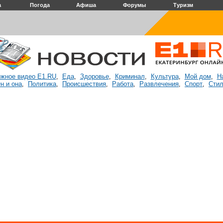
а
Погода
Афиша
Форумы
Туризм
жное видео E1.RU
Еда
Здоровье
Криминал
Культура
Мой дом
Н
,
,
,
,
,
,
н и она
Политика
Происшествия
Работа
Развлечения
Спорт
Стил
,
,
,
,
,
,