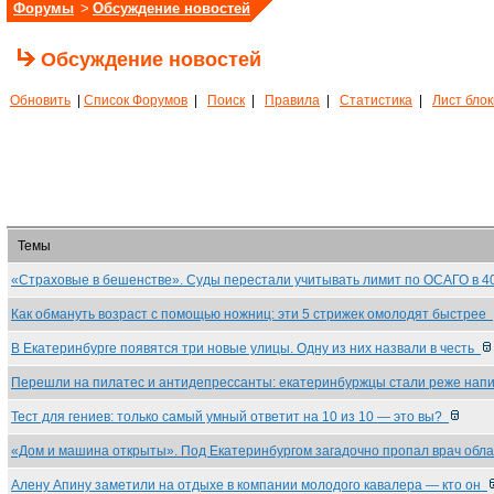
Форумы
>
Обсуждение новостей
Обсуждение новостей
Обновить
|
Список Форумов
|
Поиск
|
Правила
|
Статистика
|
Лист бло
Темы
«Страховые в бешенстве». Суды перестали учитывать лимит по ОСАГО в 
Как обмануть возраст с помощью ножниц: эти 5 стрижек омолодят быстрее
В Екатеринбурге появятся три новые улицы. Одну из них назвали в честь
Перешли на пилатес и антидепрессанты: екатеринбуржцы стали реже на
Тест для гениев: только самый умный ответит на 10 из 10 — это вы?
«Дом и машина открыты». Под Екатеринбургом загадочно пропал врач обл
Алену Апину заметили на отдыхе в компании молодого кавалера — кто он