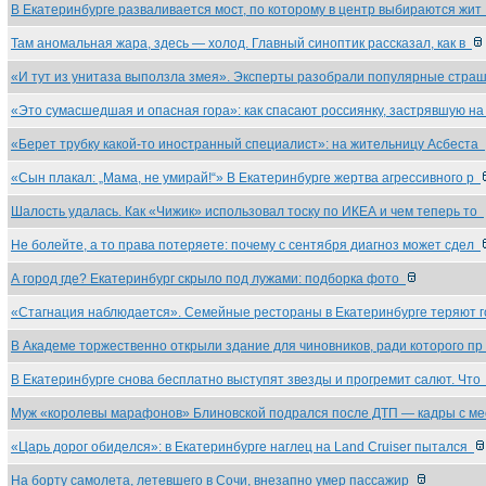
В Екатеринбурге разваливается мост, по которому в центр выбираются жи
Там аномальная жара, здесь — холод. Главный синоптик рассказал, как в
«И тут из унитаза выползла змея». Эксперты разобрали популярные стр
«Это сумасшедшая и опасная гора»: как спасают россиянку, застрявшую н
«Берет трубку какой-то иностранный специалист»: на жительницу Асбеста
«Сын плакал: „Мама, не умирай!“» В Екатеринбурге жертва агрессивного р
Шалость удалась. Как «Чижик» использовал тоску по ИКЕА и чем теперь то
Не болейте, а то права потеряете: почему с сентября диагноз может сдел
А город где? Екатеринбург скрыло под лужами: подборка фото
«Стагнация наблюдается». Семейные рестораны в Екатеринбурге теряют 
В Академе торжественно открыли здание для чиновников, ради которого п
В Екатеринбурге снова бесплатно выступят звезды и прогремит салют. Чт
Муж «королевы марафонов» Блиновской подрался после ДТП — кадры с м
«Царь дорог обиделся»: в Екатеринбурге наглец на Land Cruiser пытался
На борту самолета, летевшего в Сочи, внезапно умер пассажир