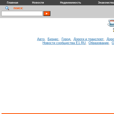
Главная
Новости
Недвижимость
Знакомств
поиск:
Авто
Бизнес
Город
Дороги и транспорт
Доро
,
,
,
,
Новости сообщества E1.RU
Образование
О
,
,