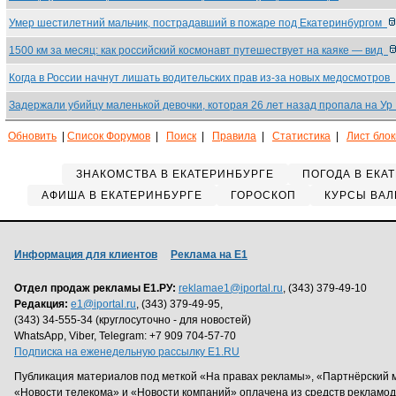
Умер шестилетний мальчик, пострадавший в пожаре под Екатеринбургом
1500 км за месяц: как российский космонавт путешествует на каяке — вид
Когда в России начнут лишать водительских прав из-за новых медосмотров
Задержали убийцу маленькой девочки, которая 26 лет назад пропала на У
Обновить
|
Список Форумов
|
Поиск
|
Правила
|
Статистика
|
Лист бло
ЗНАКОМСТВА В ЕКАТЕРИНБУРГЕ
ПОГОДА В ЕКА
АФИША В ЕКАТЕРИНБУРГЕ
ГОРОСКОП
КУРСЫ ВАЛ
Информация для клиентов
Реклама на Е1
Отдел продаж рекламы Е1.РУ:
reklamae1@iportal.ru
, (343) 379-49-10
Редакция:
e1@iportal.ru
, (343) 379-49-95,
(343) 34-555-34 (круглосуточно - для новостей)
WhatsApp, Viber, Telegram: +7 909 704-57-70
Подписка на еженедельную рассылку E1.RU
Публикация материалов под меткой «На правах рекламы», «Партнёрский 
«Новости телекома» и «Новости компаний» оплачена из средств рекламо