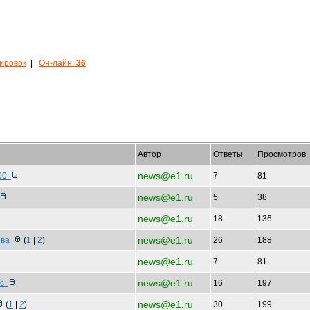
кировок
|
Он-лайн:
36
Автор
Ответы
Просмотров
news@e1.ru
400
7
81
news@e1.ru
5
38
news@e1.ru
18
136
news@e1.ru
пива
(
1
|
2
)
26
188
news@e1.ru
7
81
news@e1.ru
ас
16
197
news@e1.ru
(
1
|
2
)
30
199