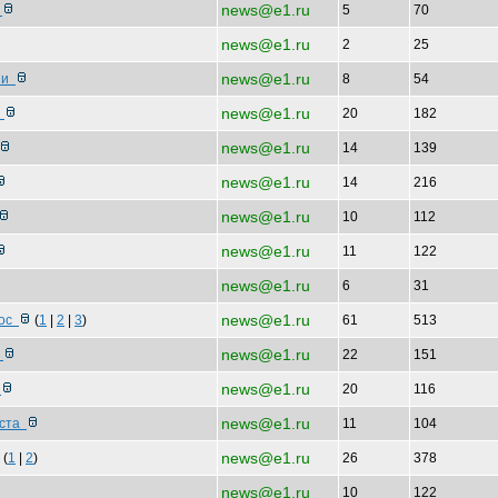
news@e1.ru
т
5
70
news@e1.ru
2
25
news@e1.ru
аши
8
54
news@e1.ru
а
20
182
news@e1.ru
14
139
news@e1.ru
14
216
news@e1.ru
10
112
news@e1.ru
11
122
news@e1.ru
6
31
news@e1.ru
гос
(
1
|
2
|
3
)
61
513
news@e1.ru
р
22
151
news@e1.ru
о
20
116
news@e1.ru
еста
11
104
news@e1.ru
(
1
|
2
)
26
378
news@e1.ru
10
122