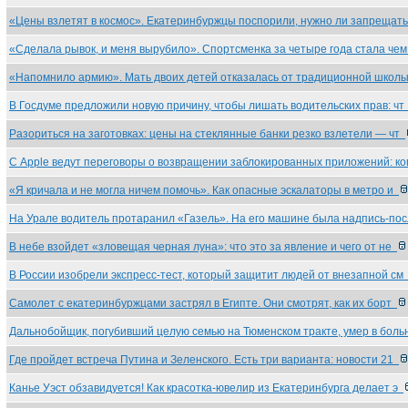
«Цены взлетят в космос». Екатеринбуржцы поспорили, нужно ли запрещат
«Сделала рывок, и меня вырубило». Спортсменка за четыре года стала че
«Напомнило армию». Мать двоих детей отказалась от традиционной школ
В Госдуме предложили новую причину, чтобы лишать водительских прав: ч
Разориться на заготовках: цены на стеклянные банки резко взлетели — чт
С Apple ведут переговоры о возвращении заблокированных приложений: к
«Я кричала и не могла ничем помочь». Как опасные эскалаторы в метро и
На Урале водитель протаранил «Газель». На его машине была надпись-по
В небе взойдет «зловещая черная луна»: что это за явление и чего от не
В России изобрели экспресс-тест, который защитит людей от внезапной с
Самолет с екатеринбуржцами застрял в Египте. Они смотрят, как их борт
Дальнобойщик, погубивший целую семью на Тюменском тракте, умер в бол
Где пройдет встреча Путина и Зеленского. Есть три варианта: новости 21
Канье Уэст обзавидуется! Как красотка-ювелир из Екатеринбурга делает э