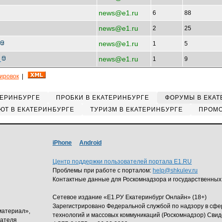
news@e1.ru
6
88
news@e1.ru
2
25
news@e1.ru
1
5
news@e1.ru
р
1
9
кировок
|
ТЕРИНБУРГЕ
ПРОБКИ В ЕКАТЕРИНБУРГЕ
ФОРУМЫ В ЕКАТ
ЮТ В ЕКАТЕРИНБУРГЕ
ТУРИЗМ В ЕКАТЕРИНБУРГЕ
ПРОМО
iPhone
Android
Центр поддержки пользователей портала E1.RU
Проблемы при работе с порталом:
help@shkulev.ru
Контактные данные для Роскомнадзора и государственных
Сетевое издание «Е1.РУ Екатеринбург Онлайн» (18+)
Зарегистрировано Федеральной службой по надзору в сф
материал»,
технологий и массовых коммуникаций (Роскомнадзор) Свид
дателя