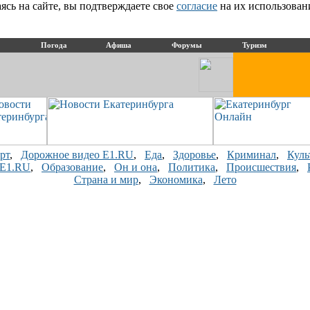
сь на сайте, вы подтверждаете свое
согласие
на их использован
Погода
Афиша
Форумы
Туризм
рт
,
Дорожное видео E1.RU
,
Еда
,
Здоровье
,
Криминал
,
Куль
 E1.RU
,
Образование
,
Он и она
,
Политика
,
Происшествия
,
Страна и мир
,
Экономика
,
Лето