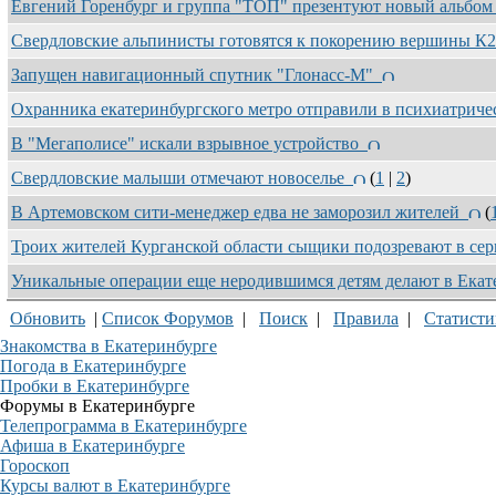
Евгений Горенбург и группа "ТОП" презентуют новый альбо
Свердловские альпинисты готовятся к покорению вершины 
Запущен навигационный спутник "Глонасс-М"
Охранника екатеринбургского метро отправили в психиатрич
В "Мегаполисе" искали взрывное устройство
Свердловские малыши отмечают новоселье
(
1
|
2
)
В Артемовском сити-менеджер едва не заморозил жителей
(
Троих жителей Курганской области сыщики подозревают в се
Уникальные операции еще неродившимся детям делают в Ека
Обновить
|
Список Форумов
|
Поиск
|
Правила
|
Статисти
Знакомства в Екатеринбурге
Погода в Екатеринбурге
Пробки в Екатеринбурге
Форумы в Екатеринбурге
Телепрограмма в Екатеринбурге
Афиша в Екатеринбурге
Гороскоп
Курсы валют в Екатеринбурге