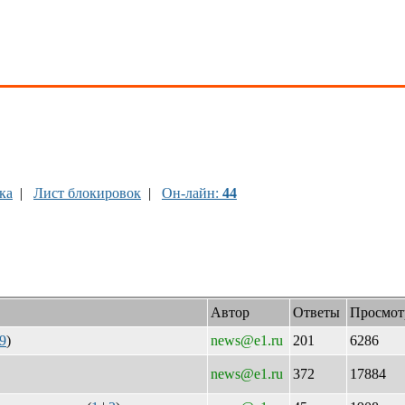
ка
|
Лист блокировок
|
Он-лайн:
44
Автор
Ответы
Просмот
9
)
news@e1.ru
201
6286
news@e1.ru
372
17884