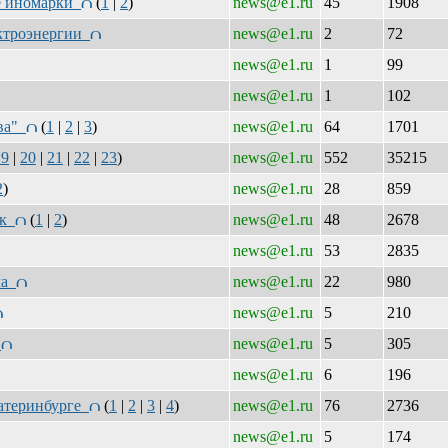
ве иномарки
(
1
|
2
)
news@e1.ru
45
1908
ектроэнергии
news@e1.ru
2
72
news@e1.ru
1
99
news@e1.ru
1
102
рва"
(
1
|
2
|
3
)
news@e1.ru
64
1701
19
|
20
|
21
|
22
|
23
)
news@e1.ru
552
35215
2
)
news@e1.ru
28
859
ок
(
1
|
2
)
news@e1.ru
48
2678
news@e1.ru
53
2835
ла
news@e1.ru
22
980
news@e1.ru
5
210
а
news@e1.ru
5
305
news@e1.ru
6
196
катеринбурге
(
1
|
2
|
3
|
4
)
news@e1.ru
76
2736
news@e1.ru
5
174