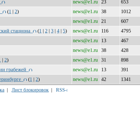
м
news@e1.ru
23
653
К2
(
1
|
2
)
news@e1.ru
38
1012
news@e1.ru
21
607
еский стациона
(
1
|
2
|
3
|
4
|
5
)
news@e1.ru
116
4795
news@e1.ru
13
467
news@e1.ru
38
428
1
|
2
)
news@e1.ru
31
898
рии грабежей
news@e1.ru
13
391
теринбурге
(
1
|
2
)
news@e1.ru
42
1341
ка
|
Лист блокировок
|