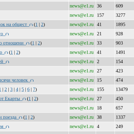
news@e1.ru
36
609
news@e1.ru
157
3277
док на общест
(
1
|
2
)
news@e1.ru
41
1895
ого
news@e1.ru
21
928
 по отношени
(
1
|
2
)
news@e1.ru
33
903
го
(
1
|
2
)
news@e1.ru
41
1491
чей
news@e1.ru
2
154
news@e1.ru
27
423
тысячи человек
news@e1.ru
15
474
1
|
2
|
3
|
4
|
5
|
6
|
7
)
news@e1.ru
155
13479
ают Екарты
(
1
|
2
)
news@e1.ru
27
450
news@e1.ru
18
657
ми поезда
(
1
|
2
)
news@e1.ru
38
1337
ком
news@e1.ru
4
249