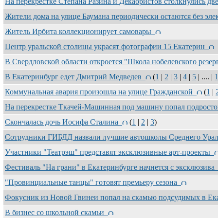
На перекрестке Степана Разина и Декабристов столкнулись д
Жители дома на улице Баумана периодически остаются без эл
Житель Ирбита коллекционирует самовары
Центр уральской столицы украсят фотографии 15 Екатерин
В Свердловской области откроется "Школа нобелевского резе
В Екатеринбург едет Дмитрий Медведев
(
1
|
2
|
3
|
4
|
5
| .... |
Коммунальная авария произошла на улице Гражданской
(
1
|
На перекрестке Ткачей-Машинная под машину попал подрост
Скончалась дочь Иосифа Сталина
(
1
|
2
|
3
)
Сотрудники ГИБДД назвали лучшие автошколы Среднего Ура
Участники "Театрэш" представят эксклюзивные арт-проекты
Фестиваль "На грани" в Екатеринбурге начнется с эксклюзив
"Провинциальные танцы" готовят премьеру сезона
Фокусник из Новой Гвинеи попал на скамью подсудимых в Е
В бизнес со школьной скамьи