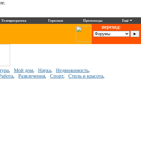
ие.
Телепрограмма
Гороскоп
Промокоды
Ещё
переход:
тура
,
Мой дом
,
Наука
,
Недвижимость
,
Работа
,
Развлечения
,
Спорт
,
Стиль и красота
,