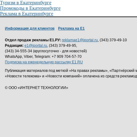
Туризм в Екатеринбурге
Промокоды в Екатеринбурге
Реклама в Екатеринбурге
Информация для клиентов
Реклама на Е1
Отдел продаж рекламы Е1.РУ:
reklamae1@iportal.ru
, (343) 379-49-10
Редакция:
e1@iportal.ru
, (343) 379-49-95,
(343) 34-555-34 (круглосуточно - для новостей)
WhatsApp, Viber, Telegram: +7 909 704-57-70
Подписка на еженедельную рассылку E1.RU
Публикация материалов под меткой «На правах рекламы», «Партнёрский 
«Новости телекома» и «Новости компаний» оплачена из средств рекламо
© ООО «ИНТЕРНЕТ ТЕХНОЛОГИИ»