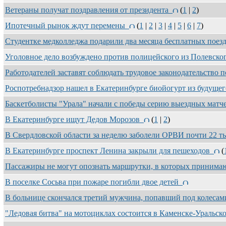
Ветераны получат поздравления от президента
(
1
|
2
)
Ипотечный рынок ждут перемены
(
1
|
2
|
3
|
4
|
5
|
6
|
7
)
Студентке медколледжа подарили два месяца бесплатных поез
Уголовное дело возбуждено против полицейского из Полевск
Работодателей заставят соблюдать трудовое законодательство
Роспотребнадзор нашел в Екатеринбурге биойогурт из будуще
Баскетболисты "Урала" начали с победы серию выездных мат
В Екатеринбурге ищут Дедов Морозов
(
1
|
2
)
В Свердловской области за неделю заболели ОРВИ почти 22 
В Екатеринбурге проспект Ленина закрыли для пешеходов
(
Пассажиры не могут опознать маршрутки, в которых приним
В поселке Сосьва при пожаре погибли двое детей
В больнице скончался третий мужчина, попавший под колеса
"Ледовая битва" на мотоциклах состоится в Каменске-Уральс