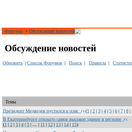
Форумы
>
Обсуждение новостей
Обсуждение новостей
Обновить
|
Список Форумов
|
Поиск
|
Правила
|
Статисти
Темы
Президент Медведев пустился в пляс
(
1
|
2
|
3
|
4
|
5
|
6
|
7
|
8
|
В Екатеринбурге открыто самое высокое здание в регионе
(
1
|
2
|
3
|
4
|
5
| .... |
11
|
12
|
13
|
14
|
15
)