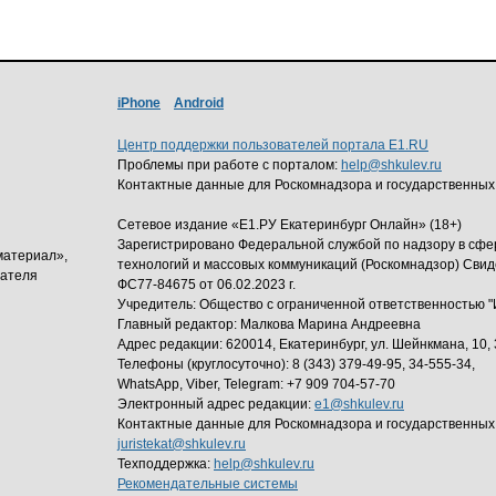
iPhone
Android
Центр поддержки пользователей портала E1.RU
Проблемы при работе с порталом:
help@shkulev.ru
Контактные данные для Роскомнадзора и государственных
Сетевое издание «Е1.РУ Екатеринбург Онлайн» (18+)
Зарегистрировано Федеральной службой по надзору в сф
материал»,
технологий и массовых коммуникаций (Роскомнадзор) Свид
дателя
ФС77-84675 от 06.02.2023 г.
Учредитель: Общество с ограниченной ответственность
Главный редактор: Малкова Марина Андреевна
Адрес редакции: 620014, Екатеринбург, ул. Шейнкмана, 10, 
Телефоны (круглосуточно): 8 (343) 379-49-95, 34-555-34,
WhatsApp, Viber, Telegram: +7 909 704-57-70
Электронный адрес редакции:
e1@shkulev.ru
Контактные данные для Роскомнадзора и государственных
juristekat@shkulev.ru
Техподдержка:
help@shkulev.ru
Рекомендательные системы