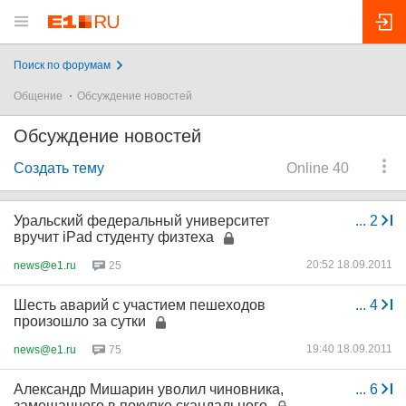
Поиск по форумам
Общение
Обсуждение новостей
Обсуждение новостей
Создать тему
Online 40
Уральский федеральный университет
...
2
вручит iPad студенту физтеха
20:52 18.09.2011
news@e1.ru
25
Шесть аварий с участием пешеходов
...
4
произошло за сутки
19:40 18.09.2011
news@e1.ru
75
Александр Мишарин уволил чиновника,
...
6
замешанного в покупке скандального