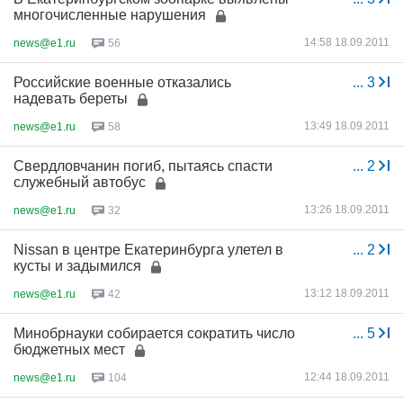
многочисленные нарушения
14:58 18.09.2011
news@e1.ru
56
Российские военные отказались
...
3
надевать береты
13:49 18.09.2011
news@e1.ru
58
Свердловчанин погиб, пытаясь спасти
...
2
служебный автобус
13:26 18.09.2011
news@e1.ru
32
Nissan в центре Екатеринбурга улетел в
...
2
кусты и задымился
13:12 18.09.2011
news@e1.ru
42
Минобрнауки собирается сократить число
...
5
бюджетных мест
12:44 18.09.2011
news@e1.ru
104