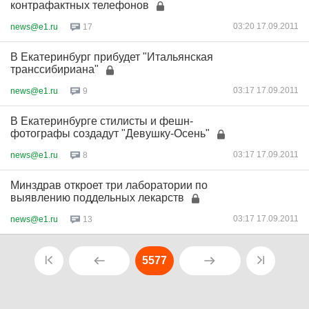
контрафактных телефонов
03:20 17.09.2011
news@e1.ru
17
В Екатеринбург прибудет "Итальянская
транссибириана"
03:17 17.09.2011
news@e1.ru
9
В Екатеринбурге стилисты и фешн-
фотографы создадут "Девушку-Осень"
03:17 17.09.2011
news@e1.ru
8
Минздрав откроет три лаборатории по
выявлению поддельных лекарств
03:17 17.09.2011
news@e1.ru
13
5577