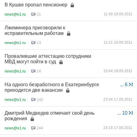
В Кушве пропал пенсионер
11:40 18.09.2011
news@e1.ru
21
Лжеминера приговорили к
исправительным работам
11:21 18.09.2011
news@e1.ru
13
Провалившие аттестацию сотрудники
МВД могут пойти в суд
10:44 18.09.2011
news@e1.ru
14
На одного безработного в Екатеринбурге
...
6
приходится две вакансии
23:34 17.09.2011
news@e1.ru
142
Дмитрий Медведев отмечает свой день
...
10
рождения
23:18 17.09.2011
news@e1.ru
244