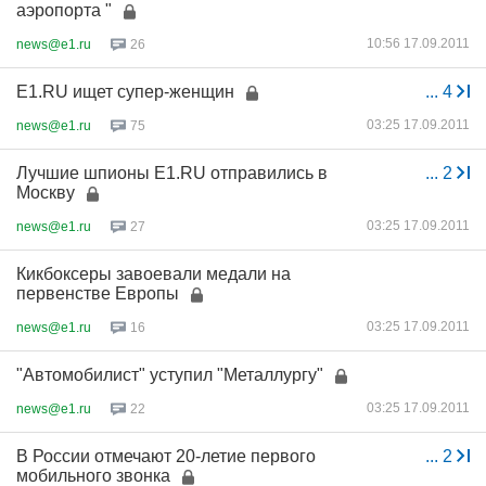
аэропорта "
10:56 17.09.2011
news@e1.ru
26
E1.RU ищет супер-женщин
...
4
03:25 17.09.2011
news@e1.ru
75
Лучшие шпионы E1.RU отправились в
...
2
Москву
03:25 17.09.2011
news@e1.ru
27
Кикбоксеры завоевали медали на
первенстве Европы
03:25 17.09.2011
news@e1.ru
16
"Автомобилист" уступил "Металлургу"
03:25 17.09.2011
news@e1.ru
22
В России отмечают 20-летие первого
...
2
мобильного звонка