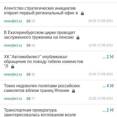
Агентство стратегических инициатив
откроет первый региональный офис в
16:28 17.09.2011
news@e1.ru
23
В Екатеринбургском цирке проводят
заслуженного труженика на пенсию
11:50 17.09.2011
news@e1.ru
24
ХК "Автомобилист" опубликовал
...
2
обращение по поводу гибели хоккеистов
"Л
11:04 17.09.2011
news@e1.ru
35
Токио недоволен полетами российских
...
4
самолетов вблизи границ Японии
11:02 17.09.2011
news@e1.ru
77
Транспортная прокуратура
...
2
заинтересовалась котлованом возле