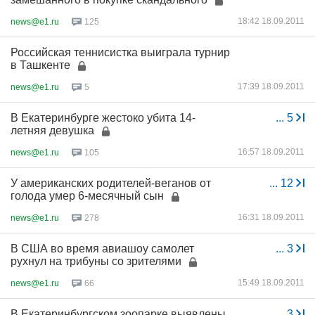
18:42 18.09.2011
news@e1.ru
125
Российская теннисистка выиграла турнир
в Ташкенте
17:39 18.09.2011
news@e1.ru
5
В Екатеринбурге жестоко убита 14-
...
5
летняя девушка
16:57 18.09.2011
news@e1.ru
105
У американских родителей-веганов от
...
12
голода умер 6-месячный сын
16:31 18.09.2011
news@e1.ru
278
В США во время авиашоу самолет
...
3
рухнул на трибуны со зрителями
15:49 18.09.2011
news@e1.ru
66
В Екатеринбургском зоопарке выявлены
...
3