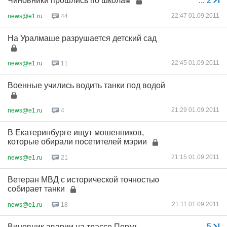
Чиновники прошлись по школам
...
2
22:47 01.09.2011
news@e1.ru
44
На Уралмаше разрушается детский сад
22:45 01.09.2011
news@e1.ru
11
Военные учились водить танки под водой
21:29 01.09.2011
news@e1.ru
4
В Екатеринбурге ищут мошенников,
которые обирали посетителей мэрии
21:15 01.09.2011
news@e1.ru
21
Ветеран МВД с исторической точностью
собирает танки
21:11 01.09.2011
news@e1.ru
18
Виновник аварии на трассе Пермь-
...
5