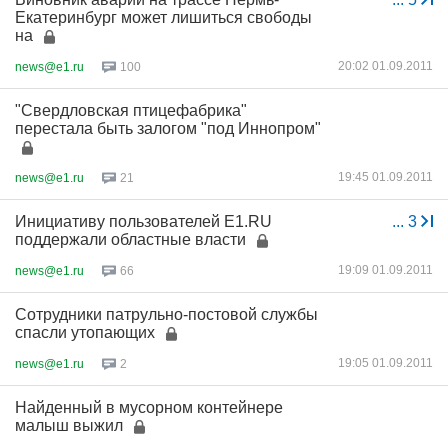
Екатеринбург может лишиться свободы
на
20:02 01.09.2011
news@e1.ru
100
"Свердловская птицефабрика"
перестала быть залогом "под Иннопром"
19:45 01.09.2011
news@e1.ru
21
Инициативу пользователей E1.RU
...
3
поддержали областные власти
19:09 01.09.2011
news@e1.ru
66
Сотрудники патрульно-постовой службы
спасли утопающих
19:05 01.09.2011
news@e1.ru
2
Найденный в мусорном контейнере
малыш выжил