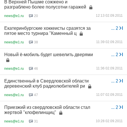
В Верхней Пышме сожжено и
разграблено более полусотни гаражей
12:13 02.09.2011
news@e1.ru
20
Екатеринбургские хоккеисты сразятся за
...
2
пятое место турнира "Каменный ц
11:39 02.09.2011
news@e1.ru
38
Новый ё-мобиль будет шевелить дверями
...
2
11:36 02.09.2011
news@e1.ru
46
Единственный в Свердловской области
...
2
деревенский клуб радиолюбителей ри
11:07 02.09.2011
news@e1.ru
47
Приезжий из свердловской области стал
...
2
жертвой "клофелинщиц"
10:28 02.09.2011
news@e1.ru
31