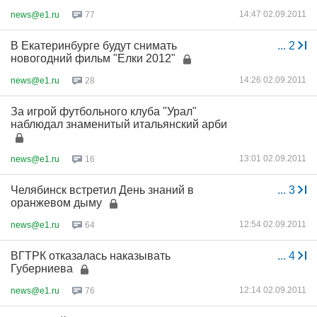
14:47 02.09.2011
news@e1.ru
77
В Екатеринбурге будут снимать
...
2
новогодний фильм "Елки 2012"
14:26 02.09.2011
news@e1.ru
28
За игрой футбольного клуба "Урал"
наблюдал знаменитый итальянский арби
13:01 02.09.2011
news@e1.ru
16
Челябинск встретил День знаний в
...
3
оранжевом дыму
12:54 02.09.2011
news@e1.ru
64
ВГТРК отказалась наказывать
...
4
Губерниева
12:14 02.09.2011
news@e1.ru
76