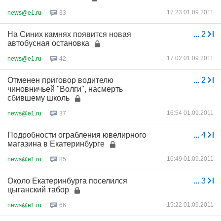
17:23 01.09.2011
news@e1.ru
33
На Синих камнях появится новая
...
2
автобусная остановка
17:02 01.09.2011
news@e1.ru
42
Отменен приговор водителю
...
2
чиновничьей "Волги", насмерть
сбившему школь
16:54 01.09.2011
news@e1.ru
37
Подробности ограбления ювелирного
...
4
магазина в Екатеринбурге
16:49 01.09.2011
news@e1.ru
85
Около Екатеринбурга поселился
...
3
цыганский табор
15:22 01.09.2011
news@e1.ru
66