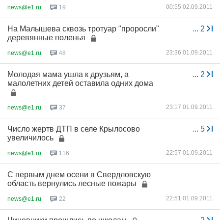
00:55 02.09.2011
news@e1.ru
19
На Малышева сквозь тротуар "проросли"
...
2
деревянные поленья
23:36 01.09.2011
news@e1.ru
48
Молодая мама ушла к друзьям, а
...
2
малолетних детей оставила одних дома
23:17 01.09.2011
news@e1.ru
37
Число жертв ДТП в селе Крылосово
...
5
увеличилось
22:57 01.09.2011
news@e1.ru
116
С первым днем осени в Свердловскую
область вернулись лесные пожары
22:51 01.09.2011
news@e1.ru
22