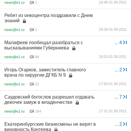
18:46 01.09.2011
news@e1.ru
1
Ребят из онкоцентра поздравили с Днем
знаний
18:39 01.09.2011
news@e1.ru
1
Малафеев пообещал разобраться с
...
4
высказываниями Губерниева
18:03 01.09.2011
news@e1.ru
96
Игорь Огарков, заместитель главного
...
2
врача по хирургии ДГКБ N 9
17:50 01.09.2011
news@e1.ru
32
Саудовский богослов разрешил отдавать
...
7
девочек замуж в младенчестве
17:31 01.09.2011
news@e1.ru
164
Екатеринбургские бизнесмены не верят в
...
2
виновность Контеева