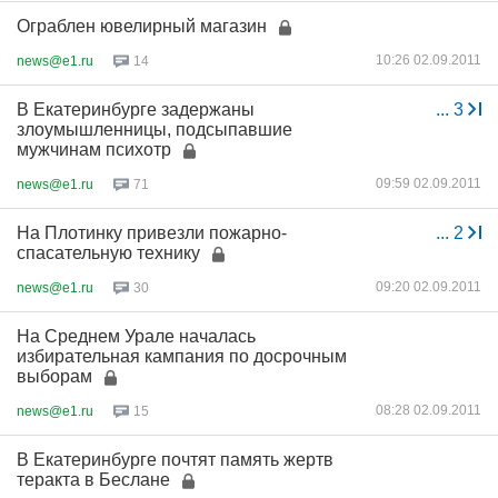
Ограблен ювелирный магазин
10:26 02.09.2011
news@e1.ru
14
В Екатеринбурге задержаны
...
3
злоумышленницы, подсыпавшие
мужчинам психотр
09:59 02.09.2011
news@e1.ru
71
На Плотинку привезли пожарно-
...
2
спасательную технику
09:20 02.09.2011
news@e1.ru
30
На Среднем Урале началась
избирательная кампания по досрочным
выборам
08:28 02.09.2011
news@e1.ru
15
В Екатеринбурге почтят память жертв
теракта в Беслане