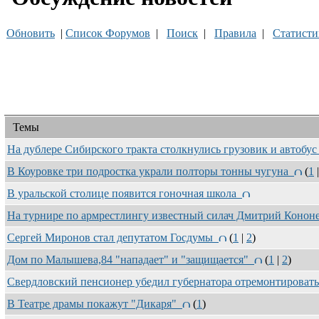
Обновить
|
Список Форумов
|
Поиск
|
Правила
|
Статисти
Темы
На дублере Сибирского тракта столкнулись грузовик и автобу
В Коуровке три подростка украли полторы тонны чугуна
(
1
В уральской столице появится гоночная школа
На турнире по армрестлингу известный силач Дмитрий Конон
Сергей Миронов стал депутатом Госдумы
(
1
|
2
)
Дом по Малышева,84 "нападает" и "защищается"
(
1
|
2
)
Свердловский пенсионер убедил губернатора отремонтироват
В Театре драмы покажут "Дикаря"
(
1
)