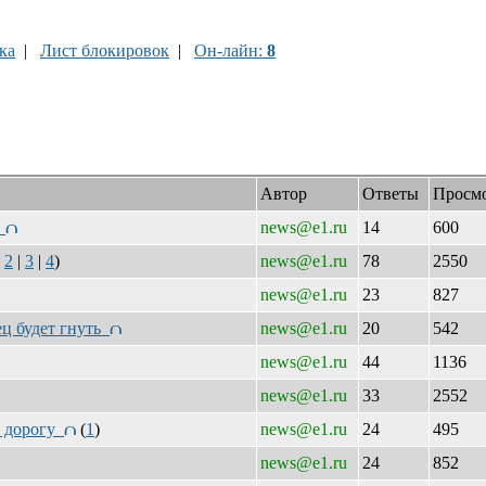
ка
|
Лист блокировок
|
Он-лайн:
8
Автор
Ответы
Просм
с
news@e1.ru
14
600
|
2
|
3
|
4
)
news@e1.ru
78
2550
news@e1.ru
23
827
ец будет гнуть
news@e1.ru
20
542
news@e1.ru
44
1136
news@e1.ru
33
2552
ь дорогу
(
1
)
news@e1.ru
24
495
news@e1.ru
24
852