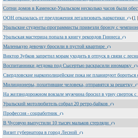
Сотни домов в Каменске-Уральском несколько часов были об
ООН отказалась от предложения легализовать наркотики
(
1
Уральские студенты-программисты привезли бронзу с чемпио
Уральская мастерица попала в книгу рекордов Гиннеса
Маленькую девочку бросили в пустой квартире
Виктор Зубков запретил мэрам уходить в отпуск в связи с ле
Воспитанники детдома под Сысертью раскрасили иномарку
Свердловские наркополицейские пока не планируют бороться
Милиционеры, похитившие человека, отправятся за решетку
На желзнодорожном вокзале мужчина бросил в урну сверток 
Уральский мотолюбитель собрал 20 ретро-байков
Профессия - соцработник
В Чусовую выпустили 10 тысяч мальков стерляди
Визит губернатора в город Лесной