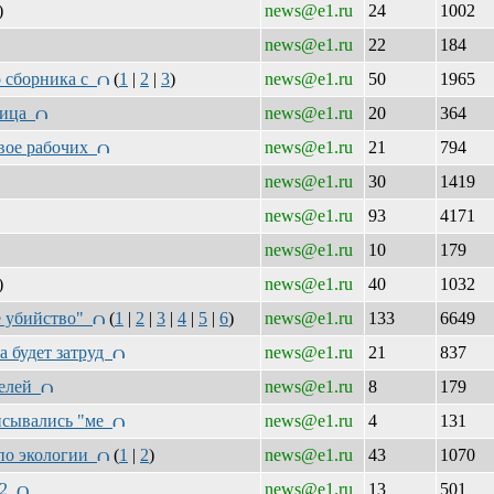
)
news@e1.ru
24
1002
news@e1.ru
22
184
о сборника с
(
1
|
2
|
3
)
news@e1.ru
50
1965
рица
news@e1.ru
20
364
двое рабочих
news@e1.ru
21
794
news@e1.ru
30
1419
news@e1.ru
93
4171
news@e1.ru
10
179
)
news@e1.ru
40
1032
ое убийство"
(
1
|
2
|
3
|
4
|
5
|
6
)
news@e1.ru
133
6649
а будет затруд
news@e1.ru
21
837
телей
news@e1.ru
8
179
писывались "ме
news@e1.ru
4
131
 по экологии
(
1
|
2
)
news@e1.ru
43
1070
72
news@e1.ru
13
501