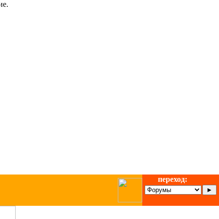
ие.
переход: