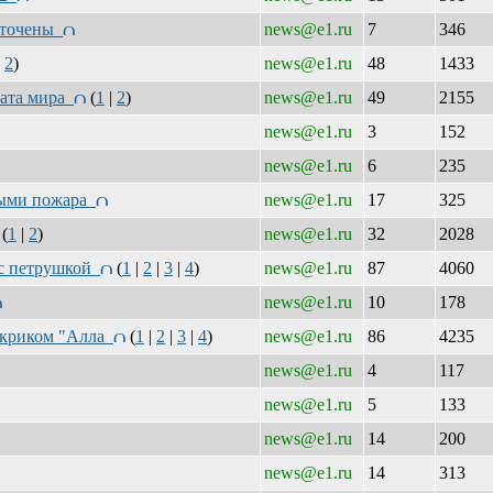
есточены
news@e1.ru
7
346
|
2
)
news@e1.ru
48
1433
ната мира
(
1
|
2
)
news@e1.ru
49
2155
news@e1.ru
3
152
news@e1.ru
6
235
сными пожара
news@e1.ru
17
325
(
1
|
2
)
news@e1.ru
32
2028
 с петрушкой
(
1
|
2
|
3
|
4
)
news@e1.ru
87
4060
news@e1.ru
10
178
с криком "Алла
(
1
|
2
|
3
|
4
)
news@e1.ru
86
4235
news@e1.ru
4
117
news@e1.ru
5
133
news@e1.ru
14
200
news@e1.ru
14
313