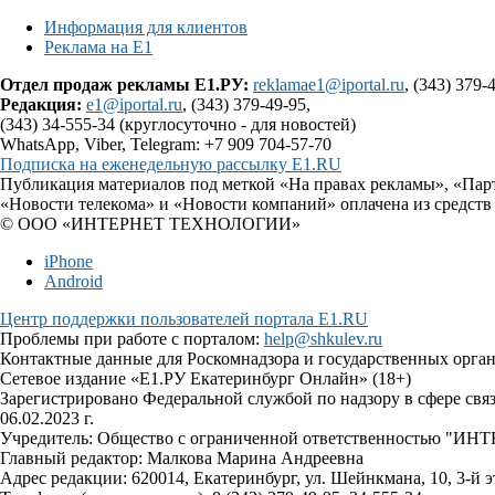
Информация для клиентов
Реклама на Е1
Отдел продаж рекламы Е1.РУ:
reklamae1@iportal.ru
, (343) 379-
Редакция:
e1@iportal.ru
, (343) 379-49-95,
(343) 34-555-34 (круглосуточно - для новостей)
WhatsApp, Viber, Telegram: +7 909 704-57-70
Подписка на еженедельную рассылку E1.RU
Публикация материалов под меткой «На правах рекламы», «Пар
«Новости телекома» и «Новости компаний» оплачена из средств
© ООО «ИНТЕРНЕТ ТЕХНОЛОГИИ»
iPhone
Android
Центр поддержки пользователей портала E1.RU
Проблемы при работе с порталом:
help@shkulev.ru
Контактные данные для Роскомнадзора и государственных орга
Сетевое издание «Е1.РУ Екатеринбург Онлайн» (18+)
Зарегистрировано Федеральной службой по надзору в сфере св
06.02.2023 г.
Учредитель: Общество с ограниченной ответственностью 
Главный редактор: Малкова Марина Андреевна
Адрес редакции: 620014, Екатеринбург, ул. Шейнкмана, 10, 3-й э