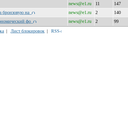
news@e1.ru
11
147
ра бронзовую на
news@e1.ru
2
140
кономический фо
news@e1.ru
2
99
ка
|
Лист блокировок
|