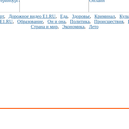
рт
,
Дорожное видео E1.RU
,
Еда
,
Здоровье
,
Криминал
,
Куль
 E1.RU
,
Образование
,
Он и она
,
Политика
,
Происшествия
,
Страна и мир
,
Экономика
,
Лето