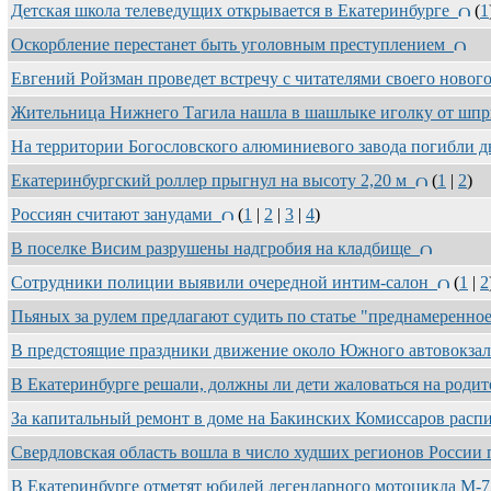
Детская школа телеведущих открывается в Екатеринбурге
(
1
Оскорбление перестанет быть уголовным преступлением
Евгений Ройзман проведет встречу с читателями своего новог
Жительница Нижнего Тагила нашла в шашлыке иголку от шп
На территории Богословского алюминиевого завода погибли 
Екатеринбургский роллер прыгнул на высоту 2,20 м
(
1
|
2
)
Россиян считают занудами
(
1
|
2
|
3
|
4
)
В поселке Висим разрушены надгробия на кладбище
Сотрудники полиции выявили очередной интим-салон
(
1
|
2
Пьяных за рулем предлагают судить по статье "преднамеренн
В предстоящие праздники движение около Южного автовокзал
В Екатеринбурге решали, должны ли дети жаловаться на роди
За капитальный ремонт в доме на Бакинских Комиссаров рас
Свердловская область вошла в число худших регионов России
В Екатеринбурге отметят юбилей легендарного мотоцикла М-