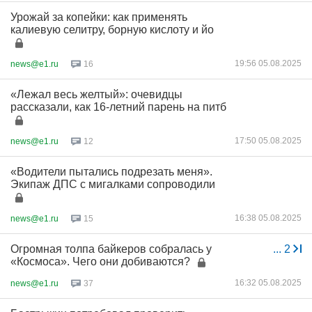
Урожай за копейки: как применять
калиевую селитру, борную кислоту и йо
19:56 05.08.2025
news@e1.ru
16
«Лежал весь желтый»: очевидцы
рассказали, как 16-летний парень на питб
17:50 05.08.2025
news@e1.ru
12
«Водители пытались подрезать меня».
Экипаж ДПС с мигалками сопроводили
16:38 05.08.2025
news@e1.ru
15
Огромная толпа байкеров собралась у
...
2
«Космоса». Чего они добиваются?
16:32 05.08.2025
news@e1.ru
37