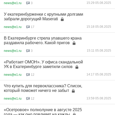
15:29 05.08.2025
news@e1.ru
3
У екатеринбурженки с крупными долгами
забрали дорогущий Maserati
15:18 05.08.2025
news@e1.ru
17
В Екатеринбурге стрела упавшего крана
раздавила рабочего. Какой пригов
15:11 05.08.2025
news@e1.ru
3
«Работает ОМОН». У офиса скандальной
УК в Екатеринбурге заметили силов
14:17 05.08.2025
news@e1.ru
12
Что купить для первоклассника? Список,
который поможет ничего не забыт
13:59 05.08.2025
news@e1.ru
12
«Осетровое» полнолуние в августе 2025
года — как оно повлияет на кажды