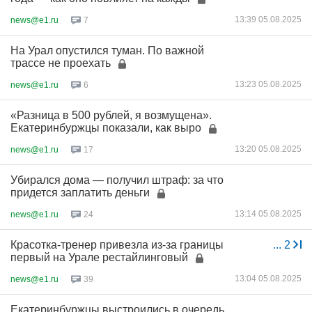
13:39 05.08.2025
news@e1.ru
7
На Урал опустился туман. По важной
трассе не проехать
13:23 05.08.2025
news@e1.ru
6
«Разница в 500 рублей, я возмущена».
Екатеринбуржцы показали, как выро
13:20 05.08.2025
news@e1.ru
17
Убирался дома — получил штраф: за что
придется заплатить деньги
13:14 05.08.2025
news@e1.ru
24
Красотка-тренер привезла из-за границы
...
2
первый на Урале рестайлинговый
13:04 05.08.2025
news@e1.ru
39
Екатеринбуржцы выстроились в очередь