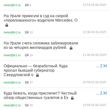
22:54 05.08.2025
news@e1.ru
8
На Урале привезли в суд на скорой
«переломанного» водителя Mercedes. О
22:36 05.08.2025
news@e1.ru
10
На Урале счета силовика заблокировали
из-за четырех миллиардов рублей.
21:48 05.08.2025
news@e1.ru
16
Официально — безработный. Куда
...
2
пропал бывший губернатор
Свердловской о
20:59 05.08.2025
news@e1.ru
37
Куда бежать, когда приспичит? Честный
...
2
обзор общественных туалетов в Ек
19:59 05.08.2025
news@e1.ru
30