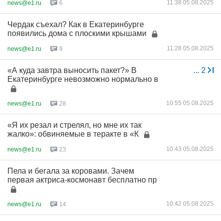
11:38 05.08.2025
news@e1.ru
6
Чердак съехал? Как в Екатеринбурге
появились дома с плоскими крышами
11:28 05.08.2025
news@e1.ru
9
«А куда завтра выносить пакет?» В
...
2
Екатеринбурге невозможно нормально в
10:55 05.08.2025
news@e1.ru
28
«Я их резал и стрелял, но мне их так
жалко»: обвиняемые в теракте в «К
10:43 05.08.2025
news@e1.ru
23
Пела и бегала за коровами. Зачем
первая актриса-космонавт бесплатно пр
10:42 05.08.2025
news@e1.ru
14