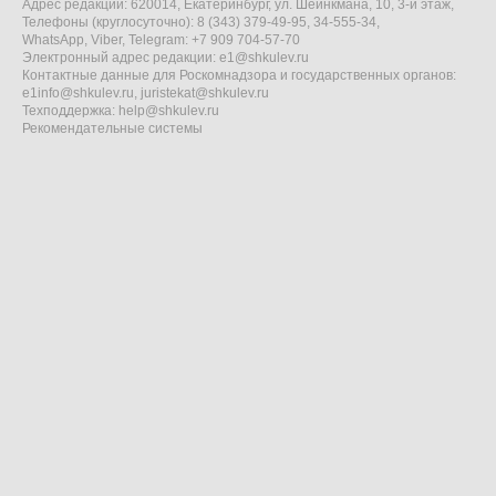
Адрес редакции: 620014, Екатеринбург, ул. Шейнкмана, 10, 3-й этаж,
Телефоны (круглосуточно): 8 (343) 379-49-95, 34-555-34,
WhatsApp, Viber, Telegram: +7 909 704-57-70
Электронный адрес редакции:
e1@shkulev.ru
Контактные данные для Роскомнадзора и государственных органов:
e1info@shkulev.ru
,
juristekat@shkulev.ru
Техподдержка:
help@shkulev.ru
Рекомендательные системы