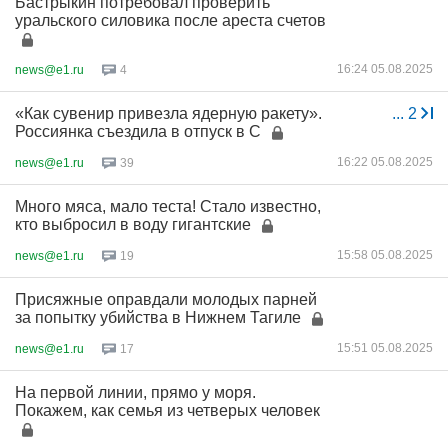
Бастрыкин потребовал проверить
уральского силовика после ареста счетов
16:24 05.08.2025
news@e1.ru
4
«Как сувенир привезла ядерную ракету».
...
2
Россиянка съездила в отпуск в С
16:22 05.08.2025
news@e1.ru
39
Много мяса, мало теста! Стало известно,
кто выбросил в воду гигантские
15:58 05.08.2025
news@e1.ru
19
Присяжные оправдали молодых парней
за попытку убийства в Нижнем Тагиле
15:51 05.08.2025
news@e1.ru
17
На первой линии, прямо у моря.
Покажем, как семья из четверых человек