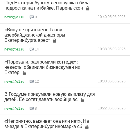
Под Екатеринбургом легковушка сбила
подростка на питбайке. Парень скон
10:40 05.08.2025
news@e1.ru
9
«Вину не признает». Главу
азербайджанской диаспоры
Екатеринбурга арест
10:38 05.08.2025
news@e1.ru
14
«Порезали, разгромили коттедж»:
невесты обвинили бизнесвумен из
Екатер
10:38 05.08.2025
news@e1.ru
12
В Госдуме придумали новую выплату для
детей. Ее хотят давать вообще вс
10:22 05.08.2025
news@e1.ru
8
«Непонятно, выживет она или нет». На
въезде в Екатеринбург иномарка сб