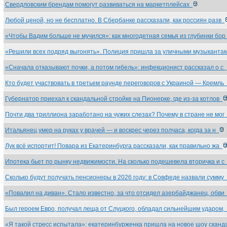
Свердловским брендам помогут развиваться на маркетплейсах
Любой ценой, но не бесплатно. В Сбербанке рассказали, как россиян разв
«Чтобы Вадим больше не мучился»: как многодетная семья из глубинки бо
«Решили всех подряд выгонять». Полиция пришла за уличными музыкант
«Сначала отказывают почки, а потом гибель»: инфекционист рассказал о с
Кто будет участвовать в третьем раунде переговоров с Украиной — Кремль
Губернатор приехал к скандальной стройке на Пионерке, где из-за котлов
Почти два триллиона заработано на чужих слезах? Почему в стране не мо
Итальянец умер на руках у врачей — и воскрес через полчаса, когда за н
Лук всё испортит! Повара из Екатеринбурга рассказали, как правильно жа
Ипотека бьет по рынку недвижимости. На сколько подешевела вторичка и 
Сколько будут получать пенсионеры в 2026 году: в Совфеде назвали сумму
«Повалил на диван». Стало известно, за что отсидел азербайджанец, обв
Был героем Евро, получал леща от Слуцкого, обладал сильнейшим ударом
«Я такой стресс испытала»: екатеринбурженка пришла на новое шоу скан