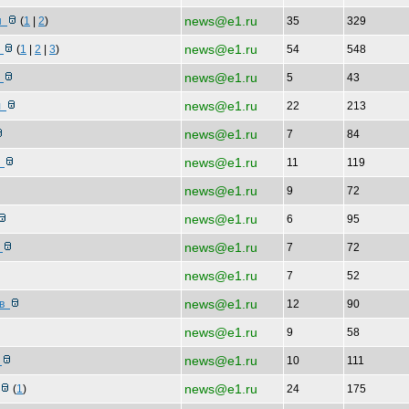
news@e1.ru
ин
(
1
|
2
)
35
329
news@e1.ru
к
(
1
|
2
|
3
)
54
548
news@e1.ru
т
5
43
news@e1.ru
ил
22
213
news@e1.ru
7
84
news@e1.ru
й
11
119
news@e1.ru
9
72
news@e1.ru
6
95
news@e1.ru
и
7
72
news@e1.ru
7
52
news@e1.ru
 в
12
90
news@e1.ru
9
58
news@e1.ru
и
10
111
news@e1.ru
(
1
)
24
175