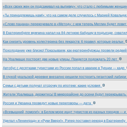
«Всех своих жен он подсаживал на выпивку»: что стало с любимыми женщ
«Ты принадлежишь нам!»: что на самом деле случилось с Марией Ковальчу
«Слово пацана» перекочевало в «Метод»: с кем теперь Меглин будет лови
В Екатеринбурге мужчина напал на 84-летнюю бабушку в подъезде, схват
Как снизить уровень холестерина без лекарств: 6 правил, которые реальн
Похолодание уже близко! Показываем, как екатеринбуржцы провели редки
На Уралмаше построят две новые улицы. Придется подождать 20 лет
Автобус с десятками туристами из России попал в аварию в Турции — кадр
В глухой уральской деревне внезапно решили построить гигантский лабир
Семьи с детьми получат отсрочку по ипотеке: какие условия
Жители Уралмаша, держитесь! В микрорайоне до осени будут перекрывать
Россия и Украина проведут новые переговоры — дата
«Всевышний, помоги!»: в Белом море ищут туристов из разных городов — 
Уделал «Ленинград» и «Руки Вверх!». Рэпер поставил рекорд в Екатеринбу