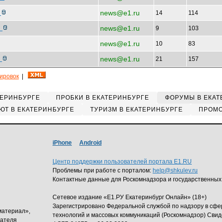
news@e1.ru
м
14
114
news@e1.ru
у
9
103
news@e1.ru
10
83
news@e1.ru
,
21
157
кировок
|
ТЕРИНБУРГЕ
ПРОБКИ В ЕКАТЕРИНБУРГЕ
ФОРУМЫ В ЕКАТ
ЮТ В ЕКАТЕРИНБУРГЕ
ТУРИЗМ В ЕКАТЕРИНБУРГЕ
ПРОМО
iPhone
Android
Центр поддержки пользователей портала E1.RU
Проблемы при работе с порталом:
help@shkulev.ru
Контактные данные для Роскомнадзора и государственных
Сетевое издание «Е1.РУ Екатеринбург Онлайн» (18+)
Зарегистрировано Федеральной службой по надзору в сф
материал»,
технологий и массовых коммуникаций (Роскомнадзор) Свид
дателя