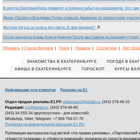
В центре Екатеринбурга приведут в порядок забытую набережную. Что та
Денис Паслер и Владимир Путин открыли движение по скоростному участк
Жители Уктуса остались без света. В чём причина?
После концерта Клавы Коки в Нижнем Тагиле выставили на продажу стулья
Обновить
|
Список Форумов
|
Поиск
|
Правила
|
Статистика
|
Лист бло
ЗНАКОМСТВА В ЕКАТЕРИНБУРГЕ
ПОГОДА В ЕКА
АФИША В ЕКАТЕРИНБУРГЕ
ГОРОСКОП
КУРСЫ ВАЛ
Информация для клиентов
Реклама на Е1
Отдел продаж рекламы Е1.РУ:
reklamae1@iportal.ru
, (343) 379-49-10
Редакция:
e1@iportal.ru
, (343) 379-49-95,
(343) 34-555-34 (круглосуточно - для новостей)
WhatsApp, Viber, Telegram: +7 909 704-57-70
Подписка на еженедельную рассылку E1.RU
Публикация материалов под меткой «На правах рекламы», «Партнёрский 
«Новости телекома» и «Новости компаний» оплачена из средств рекламо