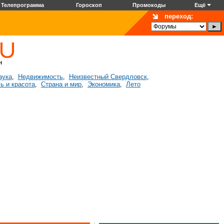
Телепрограмма
Гороскоп
Промокоды
Ещё
переход:
аука
Недвижимость
Неизвестный Свердловск
,
,
,
ь и красота
Страна и мир
Экономика
Лето
,
,
,