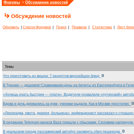
Форумы
>
Обсуждение новостей
Обсуждение новостей
Обновить
|
Список Форумов
|
Поиск
|
Правила
|
Статистика
|
Лист бло
Темы
Что приготовить из вишни: 7 рецептов вкуснейших блюд
В Турцию — дешевле! Сравниваем цены на билеты из Екатеринбурга в Ге
«Хочешь ехать быстрее — плати». Водители похвалили «путинский» авто
Вдова и дочь держались за руки, ученики рыдали. Как в Москве простилис
«Лихорадка, рвота, диарея, больница»: инфекционист рассказал о страшн
В редакцию Telegram-канала Baza пришли с обысками. Силовики нагрянул
В уральском городе пассажирский автобус насмерть сбил пешехода