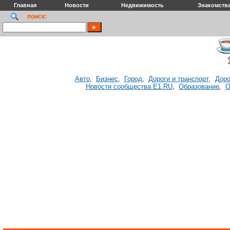
Главная
Новости
Недвижимость
Знакомств
поиск:
Авто
Бизнес
Город
Дороги и транспорт
Доро
,
,
,
,
Новости сообщества E1.RU
Образование
О
,
,