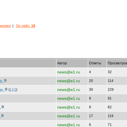
кировок
|
Он-лайн:
18
Автор
Ответы
Просмотро
news@e1.ru
4
32
news@e1.ru
лен
20
114
news@e1.ru
бан
(
1
|
2
)
30
229
news@e1.ru
9
91
news@e1.ru
о
9
82
news@e1.ru
и
17
119
news@e1.ru
6
71