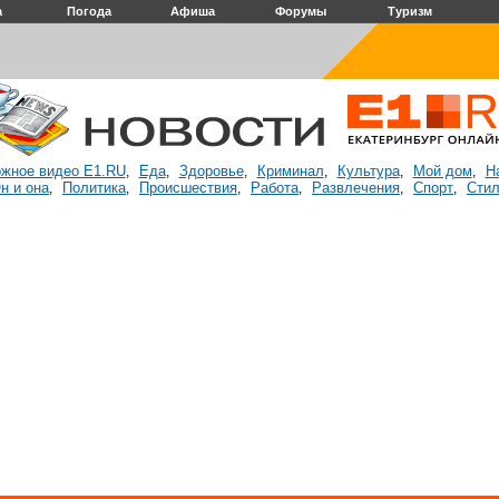
а
Погода
Афиша
Форумы
Туризм
жное видео E1.RU
Еда
Здоровье
Криминал
Культура
Мой дом
Н
,
,
,
,
,
,
н и она
Политика
Происшествия
Работа
Развлечения
Спорт
Стил
,
,
,
,
,
,