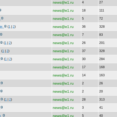
news@e1.ru
4
27
news@e1.ru
18
111
news@e1.ru
р
5
72
news@e1.ru
ами
(
1
|
2
)
36
328
news@e1.ru
7
83
news@e1.ru
(
1
|
2
)
26
201
news@e1.ru
(
1
|
2
)
37
328
news@e1.ru
г
(
1
|
2
)
30
284
news@e1.ru
17
168
news@e1.ru
14
163
news@e1.ru
с
2
26
news@e1.ru
2
20
news@e1.ru
и
(
1
|
2
)
28
313
news@e1.ru
,
3
41
news@e1.ru
да
5
40