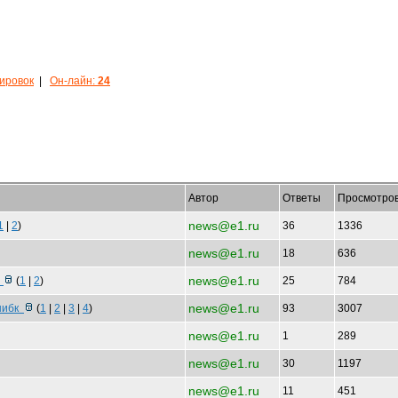
кировок
|
Он-лайн:
24
Автор
Ответы
Просмотро
news@e1.ru
1
|
2
)
36
1336
news@e1.ru
18
636
news@e1.ru
?
(
1
|
2
)
25
784
news@e1.ru
ошибк
(
1
|
2
|
3
|
4
)
93
3007
news@e1.ru
1
289
news@e1.ru
30
1197
news@e1.ru
11
451