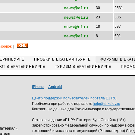
news@e1.ru
30
2531
news@e1.ru
23
335
news@e1.ru
18
597
news@e1.ru
8
601
кировок
|
ТЕРИНБУРГЕ
ПРОБКИ В ЕКАТЕРИНБУРГЕ
ФОРУМЫ В ЕКАТ
ЮТ В ЕКАТЕРИНБУРГЕ
ТУРИЗМ В ЕКАТЕРИНБУРГЕ
ПРОМО
iPhone
Android
Центр поддержки пользователей портала E1.RU
Проблемы при работе с порталом:
help@shkulev.ru
Контактные данные для Роскомнадзора и государственных
Сетевое издание «Е1.РУ Екатеринбург Онлайн» (18+)
Зарегистрировано Федеральной службой по надзору в сф
материал»,
технологий и массовых коммуникаций (Роскомнадзор) Свид
дателя