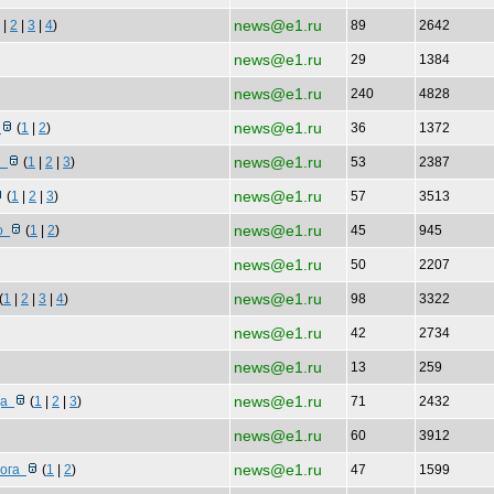
news@e1.ru
|
2
|
3
|
4
)
89
2642
news@e1.ru
29
1384
news@e1.ru
240
4828
news@e1.ru
с
(
1
|
2
)
36
1372
news@e1.ru
 п
(
1
|
2
|
3
)
53
2387
news@e1.ru
(
1
|
2
|
3
)
57
3513
news@e1.ru
го
(
1
|
2
)
45
945
news@e1.ru
50
2207
news@e1.ru
(
1
|
2
|
3
|
4
)
98
3322
news@e1.ru
42
2734
news@e1.ru
13
259
news@e1.ru
зда
(
1
|
2
|
3
)
71
2432
news@e1.ru
60
3912
news@e1.ru
рога
(
1
|
2
)
47
1599