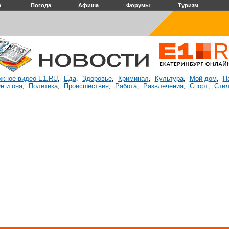
а
Погода
Афиша
Форумы
Туризм
жное видео E1.RU
Еда
Здоровье
Криминал
Культура
Мой дом
Н
,
,
,
,
,
,
н и она
Политика
Происшествия
Работа
Развлечения
Спорт
Стил
,
,
,
,
,
,