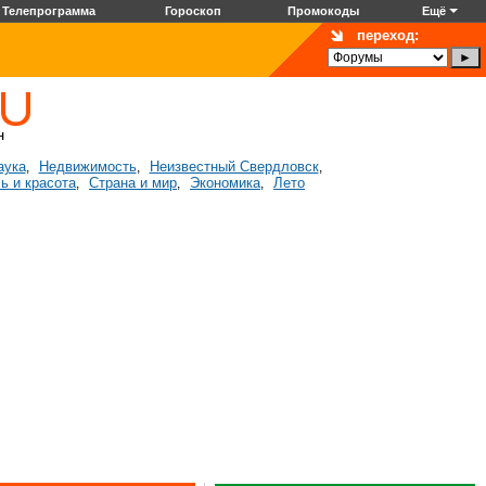
Телепрограмма
Гороскоп
Промокоды
Ещё
переход:
аука
Недвижимость
Неизвестный Свердловск
,
,
,
ь и красота
Страна и мир
Экономика
Лето
,
,
,