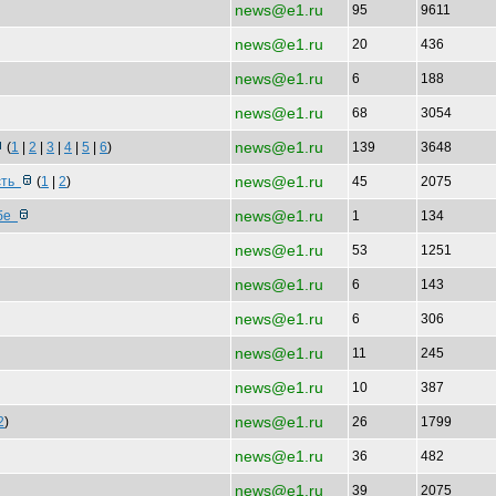
news@e1.ru
95
9611
news@e1.ru
20
436
news@e1.ru
6
188
news@e1.ru
68
3054
news@e1.ru
(
1
|
2
|
3
|
4
|
5
|
6
)
139
3648
news@e1.ru
сть
(
1
|
2
)
45
2075
news@e1.ru
 бе
1
134
news@e1.ru
53
1251
news@e1.ru
6
143
news@e1.ru
6
306
news@e1.ru
11
245
news@e1.ru
10
387
news@e1.ru
2
)
26
1799
news@e1.ru
36
482
news@e1.ru
39
2075