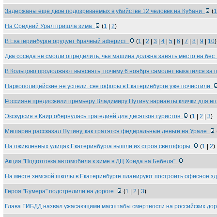
Задержаны еще двое подозреваемых в убийстве 12 человек на Кубани
(
1
На Средний Урал пришла зима
(
1
|
2
)
В Екатеринбурге орудует брачный аферист
(
1
|
2
|
3
|
4
|
5
|
6
|
7
|
8
|
9
|
10
)
Два соседа не смогли определить, чья машина должна занять место на бе
В Кольцово продолжают выяснять, почему 6 ноября самолет выкатился за
Наркополицейские не успели: светофоры в Екатеринбурге уже почистили
Россияне предложили премьеру Владимиру Путину варианты клички для е
Экскурсия в Каир обернулась трагедией для десятков туристов
(
1
|
2
|
3
)
Мишарин рассказал Путину, как тратятся федеральные деньги на Урале
На оживленных улицах Екатеринбурга вышли из строя светофоры
(
1
|
2
)
Акция "Подготовка автомобиля к зиме в ДЦ Хонда на Бебеля"
На месте земской школы в Екатеринбурге планируют построить офисное 
Героя "Бумера" подстрелили на дороге
(
1
|
2
|
3
)
Глава ГИБДД назвал ужасающими масштабы смертности на российских до