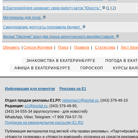
В Екатеринбурге начинает свою работу каток "Юность"
(
1
|
2
)
Материалы для пола
Свердловские депутаты поправили бюджет
Фильм "Овсянки" взял два приза аргентинского кинофестиваля
Обновить
|
Список Форумов
|
Поиск
|
Правила
|
Статистика
|
Лист бло
ЗНАКОМСТВА В ЕКАТЕРИНБУРГЕ
ПОГОДА В ЕКА
АФИША В ЕКАТЕРИНБУРГЕ
ГОРОСКОП
КУРСЫ ВАЛ
Информация для клиентов
Реклама на Е1
Отдел продаж рекламы Е1.РУ:
reklamae1@iportal.ru
, (343) 379-49-10
Редакция:
e1@iportal.ru
, (343) 379-49-95,
(343) 34-555-34 (круглосуточно - для новостей)
WhatsApp, Viber, Telegram: +7 909 704-57-70
Подписка на еженедельную рассылку E1.RU
Публикация материалов под меткой «На правах рекламы», «Партнёрский 
«Новости телекома» и «Новости компаний» оплачена из средств рекламо