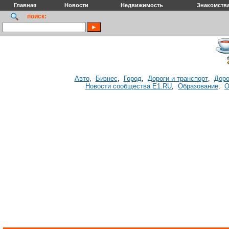
Главная
Новости
Недвижимость
Знакомств
поиск:
Авто
Бизнес
Город
Дороги и транспорт
Доро
,
,
,
,
Новости сообщества E1.RU
Образование
О
,
,