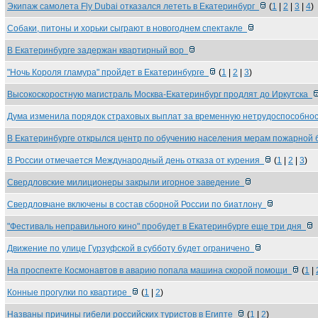
Экипаж самолета Fly Dubai отказался лететь в Екатеринбург
(
1
|
2
|
3
|
4
)
Собаки, питоны и хорьки сыграют в новогоднем спектакле
В Екатеринбурге задержан квартирный вор
"Ночь Короля гламура" пройдет в Екатеринбурге
(
1
|
2
|
3
)
Высокоскоростную магистраль Москва-Екатеринбург продлят до Иркутска
Дума изменила порядок страховых выплат за временную нетрудоспособно
В Екатеринбурге открылся центр по обучению населения мерам пожарной
В России отмечается Международный день отказа от курения
(
1
|
2
|
3
)
Свердловские милиционеры закрыли игорное заведение
Свердловчане включены в состав сборной России по биатлону
"Фестиваль неправильного кино" пробудет в Екатеринбурге еще три дня
Движение по улице Гурзуфской в субботу будет ограничено
На проспекте Космонавтов в аварию попала машина скорой помощи
(
1
|
Конные прогулки по квартире
(
1
|
2
)
Названы причины гибели российских туристов в Египте
(
1
|
2
)