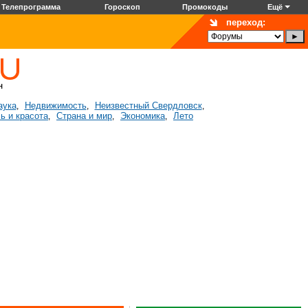
Телепрограмма
Гороскоп
Промокоды
Ещё
переход:
аука
Недвижимость
Неизвестный Свердловск
,
,
,
ь и красота
Страна и мир
Экономика
Лето
,
,
,