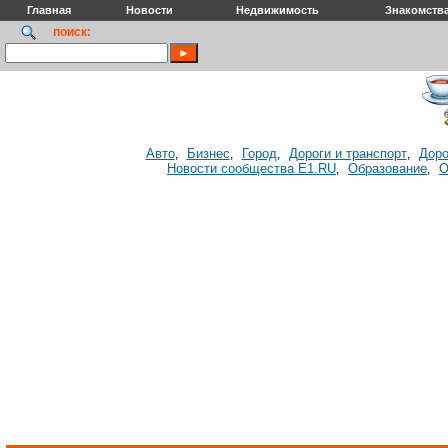
Главная
Новости
Недвижимость
Знакомств
поиск:
Авто
Бизнес
Город
Дороги и транспорт
Доро
,
,
,
,
Новости сообщества E1.RU
Образование
О
,
,