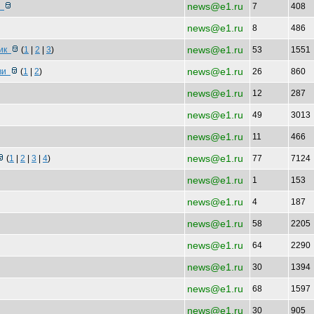
news@e1.ru
в
7
408
news@e1.ru
8
486
news@e1.ru
ник
(
1
|
2
|
3
)
53
1551
news@e1.ru
тви
(
1
|
2
)
26
860
news@e1.ru
12
287
news@e1.ru
49
3013
news@e1.ru
11
466
news@e1.ru
(
1
|
2
|
3
|
4
)
77
7124
news@e1.ru
1
153
news@e1.ru
4
187
news@e1.ru
58
2205
news@e1.ru
64
2290
news@e1.ru
30
1394
news@e1.ru
68
1597
news@e1.ru
30
905