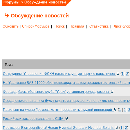
Форумы
>
Обсуждение новостей
Обсуждение новостей
Обновить
|
Список Форумов
|
Поиск
|
Правила
|
Статистика
|
Лист бло
Темы
Сотрудники Управления ФСКН изъяли крупную партию наркотиков
(
1
|
2
)
На Уралмаше ВАЗ-21099 сбил пешехода, а затем врезался в стоявший на 
Форвард баскетбольного клуба "Урал" установил рекорд сезона
Свердловского гаишника будут судить за нарушение неприкосновенности 
Павильон на улице Громова хотят превратить в музей инноваций
(
1
|
2
|
Российских хакеров наказали в США
Премьеры Екатеринбурга! Новая Hyundai Sonata и Hyundai Solaris
(
1
|
2
)