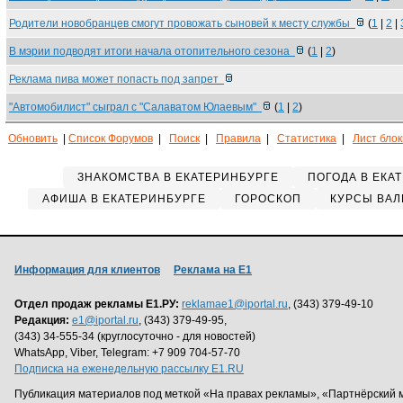
Родители новобранцев смогут провожать сыновей к месту службы
(
1
|
2
|
В мэрии подводят итоги начала отопительного сезона
(
1
|
2
)
Реклама пива может попасть под запрет
"Автомобилист" сыграл с "Салаватом Юлаевым"
(
1
|
2
)
Обновить
|
Список Форумов
|
Поиск
|
Правила
|
Статистика
|
Лист бло
ЗНАКОМСТВА В ЕКАТЕРИНБУРГЕ
ПОГОДА В ЕКА
АФИША В ЕКАТЕРИНБУРГЕ
ГОРОСКОП
КУРСЫ ВАЛ
Информация для клиентов
Реклама на Е1
Отдел продаж рекламы Е1.РУ:
reklamae1@iportal.ru
, (343) 379-49-10
Редакция:
e1@iportal.ru
, (343) 379-49-95,
(343) 34-555-34 (круглосуточно - для новостей)
WhatsApp, Viber, Telegram: +7 909 704-57-70
Подписка на еженедельную рассылку E1.RU
Публикация материалов под меткой «На правах рекламы», «Партнёрский 