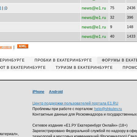
news@e1.ru
3
|
4
)
75
2436
news@e1.ru
32
396
news@e1.ru
9
148
news@e1.ru
40
1433
кировок
|
ТЕРИНБУРГЕ
ПРОБКИ В ЕКАТЕРИНБУРГЕ
ФОРУМЫ В ЕКАТ
ЮТ В ЕКАТЕРИНБУРГЕ
ТУРИЗМ В ЕКАТЕРИНБУРГЕ
ПРОМО
iPhone
Android
Центр поддержки пользователей портала E1.RU
Проблемы при работе с порталом:
help@shkulev.ru
Контактные данные для Роскомнадзора и государственных
Сетевое издание «Е1.РУ Екатеринбург Онлайн» (18+)
Зарегистрировано Федеральной службой по надзору в сф
материал»,
технологий и массовых коммуникаций (Роскомнадзор) Свид