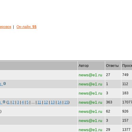
кировок
|
Он-лайн:
55
Автор
Ответы
Прос
news@e1.ru
27
749
news@e1.ru
тр
1
112
news@e1.ru
3
183
news@e1.ru
ки
(
1
|
2
|
3
|
4
|
5
| .... |
11
|
12
|
13
|
14
|
15
)
363
1707
news@e1.ru
3
)
62
926
news@e1.ru
3
157
news@e1.ru
29
1377