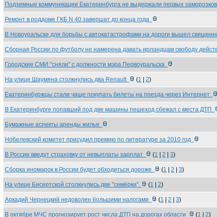
Подземные коммуникации Екатеринбурга не выдержали первых заморозко
Ремонт в роддоме ГКБ N 40 завершат до конца года
В Новоуральске для борьбы с автокатастрофами на дороги вышел священ
Сборная России по футболу не намерена давать ирландцам свободу дейс
Городские СМИ "сняли" с должности мэра Первоуральска
На улице Шаумяна столкнулись два Renault
(
1
|
2
)
Екатеринбуржцы стали чаще покупать билеты на поезда через Интернет
В Екатеринбурге попавший под две машины пешеход сбежал с места ДТП
Бумажные аспекты аренды жилья
Нобелевский комитет присудил премию по литературе за 2010 год
В России введут страховку от невыплаты зарплат
(
1
|
2
|
3
)
Сборка иномарок в России будет обходиться дороже
(
1
|
2
|
3
)
На улице Бисертской столкнулись две "семёрки"
(
1
|
2
)
Аркадий Чернецкий недоволен большими налогами
(
1
|
2
|
3
)
В октябре МЧС прогнозирует рост числа ДТП на дорогах области
(
1
|
2
)