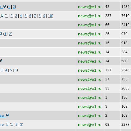
news@e1.ru
 п
(
1
|
2
)
42
1432
news@e1.ru
з
(
1
|
2
|
3
|
4
|
5
|
6
|
7
|
8
|
9
|
10
)
237
7610
news@e1.ru
66
2419
news@e1.ru
(
1
|
2
)
25
979
news@e1.ru
15
913
news@e1.ru
14
284
news@e1.ru
14
580
news@e1.ru
|
3
|
4
|
5
|
6
)
127
2346
news@e1.ru
27
735
news@e1.ru
33
2035
news@e1.ru
1
136
news@e1.ru
3
109
news@e1.ru
тивы
2
163
news@e1.ru
рте
(
1
|
2
|
3
)
68
2277