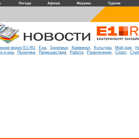
а
Погода
Афиша
Форумы
Туризм
жное видео E1.RU
Еда
Здоровье
Криминал
Культура
Мой дом
Н
,
,
,
,
,
,
н и она
Политика
Происшествия
Работа
Развлечения
Спорт
Стил
,
,
,
,
,
,