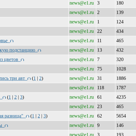
news@e1.ru
3
180
news@e1.ru
2
139
news@e1.ru
1
124
news@e1.ru
22
434
ровье
news@e1.ru
11
465
дскую подстанцию
news@e1.ru
13
432
из цветов
news@e1.ru
7
320
news@e1.ru
75
1028
лись три авт
(
1
|
2
)
news@e1.ru
31
1886
news@e1.ru
118
1787
та
(
1
|
2
|
3
)
news@e1.ru
61
4235
news@e1.ru
23
465
ая разница"
(
1
|
2
|
3
)
news@e1.ru
62
5654
лы
news@e1.ru
9
146
news@e1.ru
3
193