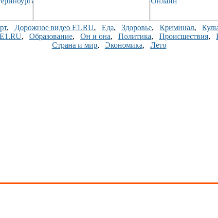
рт
,
Дорожное видео E1.RU
,
Еда
,
Здоровье
,
Криминал
,
Куль
 E1.RU
,
Образование
,
Он и она
,
Политика
,
Происшествия
,
Страна и мир
,
Экономика
,
Лето