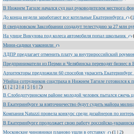
В Нижнем Тагиле начался суд над руководителем местного ф
До конца недели заработают все котельные Екатеринбурга
(
В свердловском Заксобрании создадут телестудию за 27 млн р
На улице Викулова под колеса автомобиля попал школьник
Мини-садики узаконили
ЛДПР предлагает отменить плату за внутрироссийский роум
Предприниматели из Перми и Челябинска переводят бизнес в
Архитекторы предложили 60 способов украсить Екатеринбур
Убийца сотрудников соцстраха в Нижнем Тагиле готовился к
(
1
|
2
|
3
|
4
|
5
|
6
|
7
)
В Слободотуринском районе молодой человек пытался сжечь 
В Екатеринбурге за взяточничество будут судить майора мил
Компания Natuzzi провела конкурс среди дизайнеров по инте
В Екатеринбурге продолжает свою работу российско-украинс
Московские чиновники планово ушли в отставку
(
1
|
2
)