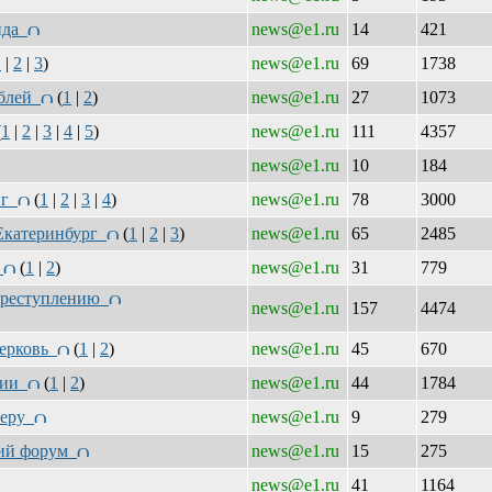
онда
news@e1.ru
14
421
1
|
2
|
3
)
news@e1.ru
69
1738
ублей
(
1
|
2
)
news@e1.ru
27
1073
(
1
|
2
|
3
|
4
|
5
)
news@e1.ru
111
4357
news@e1.ru
10
184
инг
(
1
|
2
|
3
|
4
)
news@e1.ru
78
3000
 Екатеринбург
(
1
|
2
|
3
)
news@e1.ru
65
2485
г
(
1
|
2
)
news@e1.ru
31
779
 преступлению
news@e1.ru
157
4474
церковь
(
1
|
2
)
news@e1.ru
45
670
иции
(
1
|
2
)
news@e1.ru
44
1784
рьеру
news@e1.ru
9
279
кий форум
news@e1.ru
15
275
news@e1.ru
41
1164