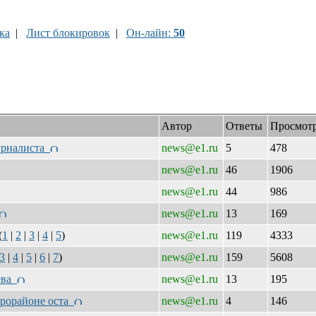
ка
|
Лист блокировок
|
Он-лайн:
50
Автор
Ответы
Просмот
журналиста
news@e1.ru
5
478
news@e1.ru
46
1906
news@e1.ru
44
986
news@e1.ru
13
169
(
1
|
2
|
3
|
4
|
5
)
news@e1.ru
119
4333
3
|
4
|
5
|
6
|
7
)
news@e1.ru
159
5608
шева
news@e1.ru
13
195
крорайоне оста
news@e1.ru
4
146