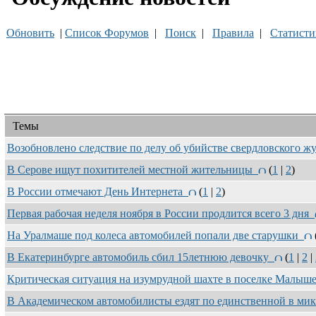
Обновить
|
Список Форумов
|
Поиск
|
Правила
|
Статисти
Темы
Возобновлено следствие по делу об убийстве свердловского 
В Серове ищут похитителей местной жительницы
(
1
|
2
)
В России отмечают День Интернета
(
1
|
2
)
Первая рабочая неделя ноября в России продлится всего 3 дня
На Уралмаше под колеса автомобилей попали две старушки
В Екатеринбурге автомобиль сбил 15летнюю девочку
(
1
|
2
|
Критическая ситуация на изумрудной шахте в поселке Малы
В Академическом автомобилисты ездят по единственной в ми