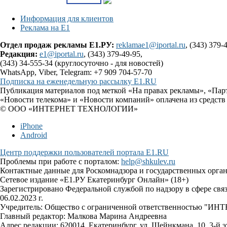
Информация для клиентов
Реклама на Е1
Отдел продаж рекламы Е1.РУ:
reklamae1@iportal.ru
, (343) 379-
Редакция:
e1@iportal.ru
, (343) 379-49-95,
(343) 34-555-34 (круглосуточно - для новостей)
WhatsApp, Viber, Telegram: +7 909 704-57-70
Подписка на еженедельную рассылку E1.RU
Публикация материалов под меткой «На правах рекламы», «Пар
«Новости телекома» и «Новости компаний» оплачена из средств
© ООО «ИНТЕРНЕТ ТЕХНОЛОГИИ»
iPhone
Android
Центр поддержки пользователей портала E1.RU
Проблемы при работе с порталом:
help@shkulev.ru
Контактные данные для Роскомнадзора и государственных орга
Сетевое издание «Е1.РУ Екатеринбург Онлайн» (18+)
Зарегистрировано Федеральной службой по надзору в сфере св
06.02.2023 г.
Учредитель: Общество с ограниченной ответственностью 
Главный редактор: Малкова Марина Андреевна
Адрес редакции: 620014, Екатеринбург, ул. Шейнкмана, 10, 3-й э