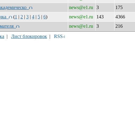
 академическо
news@e1.ru
3
175
очка
(
1
|
2
|
3
|
4
|
5
|
6
)
news@e1.ru
143
4366
имателя
news@e1.ru
3
216
ка
|
Лист блокировок
|