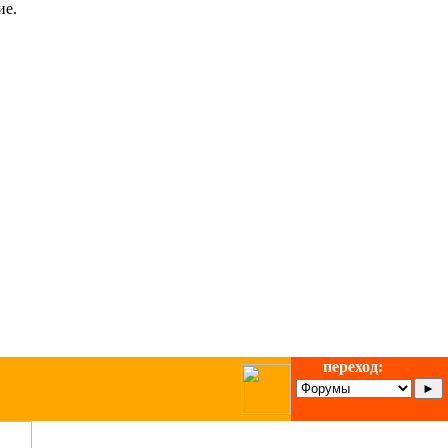
ие.
переход: