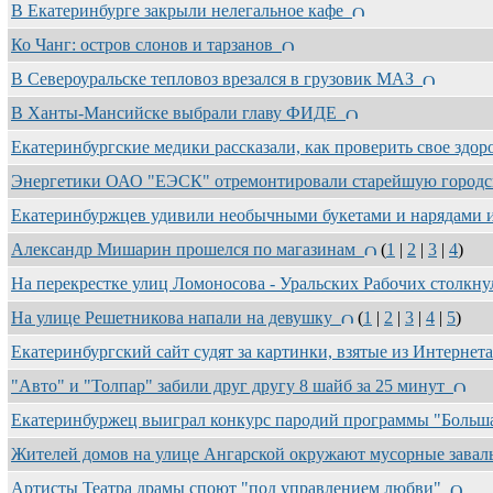
В Екатеринбурге закрыли нелегальное кафе
Ко Чанг: остров слонов и тарзанов
В Североуральске тепловоз врезался в грузовик МАЗ
В Ханты-Мансийске выбрали главу ФИДЕ
Екатеринбургские медики рассказали, как проверить свое здо
Энергетики ОАО "ЕЭСК" отремонтировали старейшую горо
Екатеринбуржцев удивили необычными букетами и нарядами 
Александр Мишарин прошелся по магазинам
(
1
|
2
|
3
|
4
)
На перекрестке улиц Ломоносова - Уральских Рабочих столкну
На улице Решетникова напали на девушку
(
1
|
2
|
3
|
4
|
5
)
Екатеринбургский сайт судят за картинки, взятые из Интерне
"Авто" и "Толпар" забили друг другу 8 шайб за 25 минут
Екатеринбуржец выиграл конкурс пародий программы "Больш
Жителей домов на улице Ангарской окружают мусорные зава
Артисты Театра драмы споют "под управлением любви"