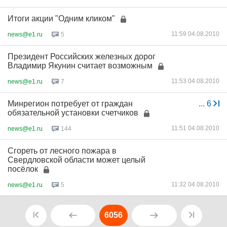
Итоги акции "Одним кликом"
11:59 04.08.2010
news@e1.ru
5
Президент Российских железных дорог
Владимир Якунин считает возможным
11:53 04.08.2010
news@e1.ru
7
Минрегион потребует от граждан
...
6
обязательной установки счетчиков
11:51 04.08.2010
news@e1.ru
144
Сгореть от лесного пожара в
Свердловской области может целый
посёлок
11:32 04.08.2010
news@e1.ru
5
6056