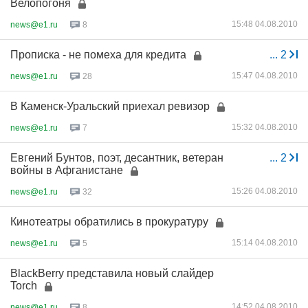
Велопогоня
15:48 04.08.2010
news@e1.ru
8
Прописка - не помеха для кредита
...
2
15:47 04.08.2010
news@e1.ru
28
В Каменск-Уральский приехал ревизор
15:32 04.08.2010
news@e1.ru
7
Евгений Бунтов, поэт, десантник, ветеран
...
2
войны в Афганистане
15:26 04.08.2010
news@e1.ru
32
Кинотеатры обратились в прокуратуру
15:14 04.08.2010
news@e1.ru
5
BlackBerry представила новый слайдер
Torch
14:52 04.08.2010
news@e1.ru
8