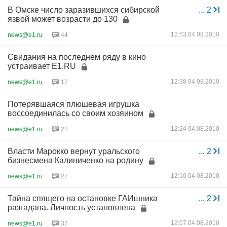
В Омске число заразившихся сибирской
...
2
язвой может возрасти до 130
12:53 04.08.2010
news@e1.ru
44
Свидания на последнем ряду в кино
устраивает E1.RU
12:38 04.08.2010
news@e1.ru
17
Потерявшаяся плюшевая игрушка
воссоединилась со своим хозяином
12:24 04.08.2010
news@e1.ru
22
Власти Марокко вернут уральского
...
2
бизнесмена Калиниченко на родину
12:10 04.08.2010
news@e1.ru
27
Тайна спящего на остановке ГАИшника
...
2
разгадана. Личность установлена
12:07 04.08.2010
news@e1.ru
37