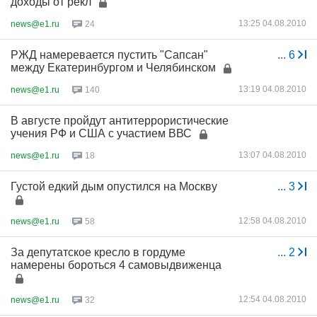
доходы от рекл
13:25 04.08.2010
news@e1.ru
24
РЖД намеревается пустить "Сапсан"
...
6
между Екатеринбургом и Челябинском
13:19 04.08.2010
news@e1.ru
140
В августе пройдут антитеррористические
учения РФ и США с участием ВВС
13:07 04.08.2010
news@e1.ru
18
Густой едкий дым опустился на Москву
...
3
12:58 04.08.2010
news@e1.ru
58
За депутатское кресло в гордуме
...
2
намерены бороться 4 самовыдвиженца
12:54 04.08.2010
news@e1.ru
32