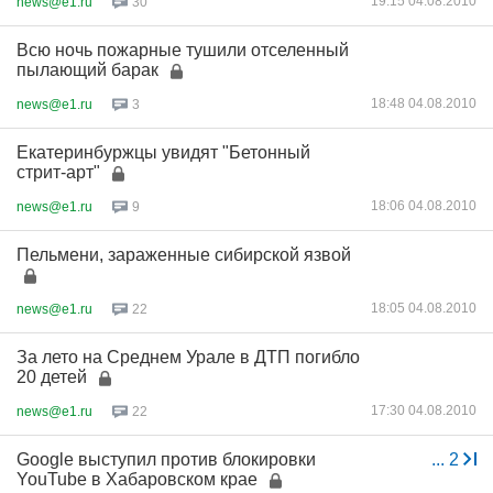
19:15 04.08.2010
news@e1.ru
30
Всю ночь пожарные тушили отселенный
пылающий барак
18:48 04.08.2010
news@e1.ru
3
Екатеринбуржцы увидят "Бетонный
стрит-арт"
18:06 04.08.2010
news@e1.ru
9
Пельмени, зараженные сибирской язвой
18:05 04.08.2010
news@e1.ru
22
За лето на Среднем Урале в ДТП погибло
20 детей
17:30 04.08.2010
news@e1.ru
22
Google выступил против блокировки
...
2
YouTube в Хабаровском крае