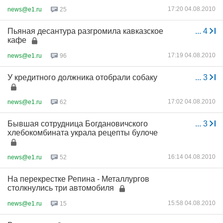
17:20 04.08.2010
news@e1.ru
25
Пьяная десантура разгромила кавказское
...
4
кафе
17:19 04.08.2010
news@e1.ru
96
У кредитного должника отобрали собаку
...
3
17:02 04.08.2010
news@e1.ru
62
Бывшая сотрудница Богдановичского
...
3
хлебокомбината украла рецепты булоче
16:14 04.08.2010
news@e1.ru
52
На перекрестке Репина - Металлургов
столкнулись три автомобиля
15:58 04.08.2010
news@e1.ru
15