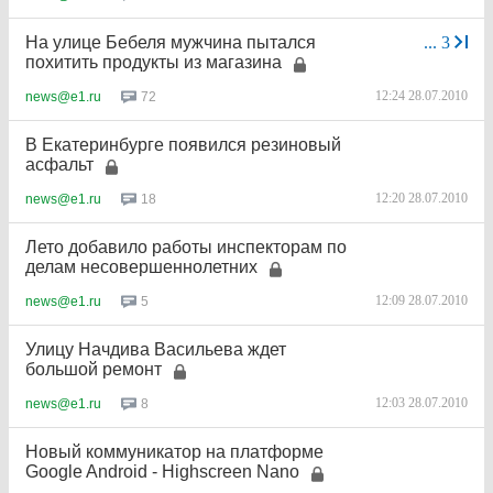
На улице Бебеля мужчина пытался
...
3
похитить продукты из магазина
12:24 28.07.2010
72
news@e1.ru
В Екатеринбурге появился резиновый
асфальт
12:20 28.07.2010
18
news@e1.ru
Лето добавило работы инспекторам по
делам несовершеннолетних
12:09 28.07.2010
5
news@e1.ru
Улицу Начдива Васильева ждет
большой ремонт
12:03 28.07.2010
8
news@e1.ru
Новый коммуникатор на платформе
Google Android - Highscreen Nano