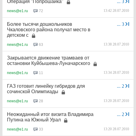
Операция "Попрошайка"
...
3
13:42 28.07.2010
72
news@e1.ru
Более тысячи дошкольников
...
3
Чкаловского района получат место в
детском с
13:38 28.07.2010
63
news@e1.ru
Закрывается движение трамваев от
остановки Куйбышева-Луначарского
13:34 28.07.2010
11
news@e1.ru
ГАЗ готовит линейку гибридов для
...
2
сочинской Олимпиады
13:20 28.07.2010
28
news@e1.ru
Неожиданный итог визита Владимира
...
2
Путина на Южный Урал
13:20 28.07.2010
33
news@e1.ru