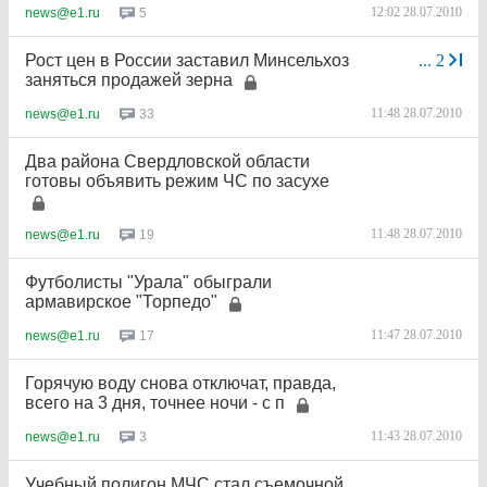
12:02 28.07.2010
5
news@e1.ru
Рост цен в России заставил Минсельхоз
...
2
заняться продажей зерна
11:48 28.07.2010
33
news@e1.ru
Два района Свердловской области
готовы объявить режим ЧС по засухе
11:48 28.07.2010
19
news@e1.ru
Футболисты "Урала" обыграли
армавирское "Торпедо"
11:47 28.07.2010
17
news@e1.ru
Горячую воду снова отключат, правда,
всего на 3 дня, точнее ночи - с п
11:43 28.07.2010
3
news@e1.ru
Учебный полигон МЧС стал съемочной