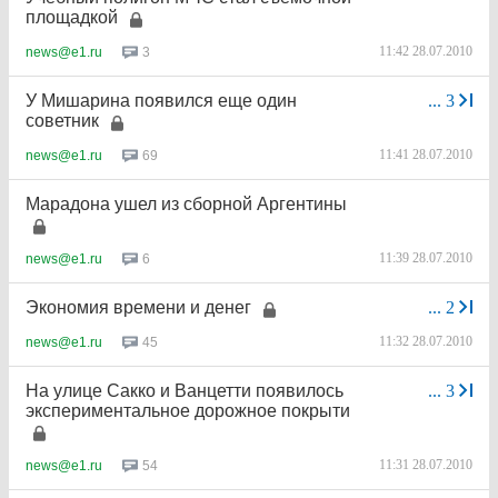
площадкой
11:42 28.07.2010
3
news@e1.ru
У Мишарина появился еще один
...
3
советник
11:41 28.07.2010
69
news@e1.ru
Марадона ушел из сборной Аргентины
11:39 28.07.2010
6
news@e1.ru
Экономия времени и денег
...
2
11:32 28.07.2010
45
news@e1.ru
На улице Сакко и Ванцетти появилось
...
3
экспериментальное дорожное покрыти
11:31 28.07.2010
54
news@e1.ru