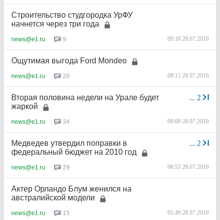
Строительство студгородка УрФУ
начнется через три года
09:18 28.07.2010
9
news@e1.ru
Ощутимая выгода Ford Mondeo
09:11 28.07.2010
20
news@e1.ru
Вторая половина недели на Урале будет
...
2
жаркой
09:00 28.07.2010
34
news@e1.ru
Медведев утвердил поправки в
...
2
федеральный бюджет на 2010 год
08:55 28.07.2010
29
news@e1.ru
Актер Орландо Блум женился на
австралийской модели
01:49 28.07.2010
15
news@e1.ru