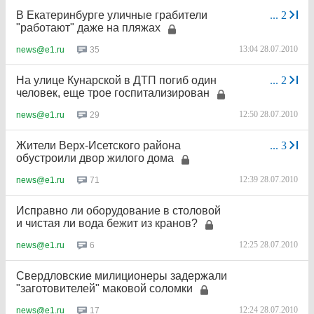
В Екатеринбурге уличные грабители
...
2
"работают" даже на пляжах
13:04 28.07.2010
35
news@e1.ru
На улице Кунарской в ДТП погиб один
...
2
человек, еще трое госпитализирован
12:50 28.07.2010
29
news@e1.ru
Жители Верх-Исетского района
...
3
обустроили двор жилого дома
12:39 28.07.2010
71
news@e1.ru
Исправно ли оборудование в столовой
и чистая ли вода бежит из кранов?
12:25 28.07.2010
6
news@e1.ru
Свердловские милиционеры задержали
"заготовителей" маковой соломки
12:24 28.07.2010
17
news@e1.ru