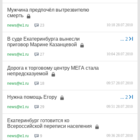
Мужчина предпочёл вытрезвителю
смерть
10:18 28.07.2010
23
news@e1.ru
В суде Екатеринбурга вынесли
...
2
приговор Марине Казанцевой
10:04 28.07.2010
27
news@e1.ru
Дорога к торговому центру МЕГА стала
непредсказуемой
09:57 28.07.2010
18
news@e1.ru
Нужна помощь Егору
...
2
09:51 28.07.2010
29
news@e1.ru
Екатеринбург готовится ко
Всероссийской переписи населения
09:36 28.07.2010
9
news@e1.ru