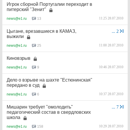
Игрок сборной Португалии переходит в
питерский "Зенит"
11:25 28.07.2010
13
news@e1.ru
Цыгане, врезавшиеся в КАМАЗ,
...
2
выжили
11:00 28.07.2010
25
news@e1.ru
Киновзрыв
10:46 28.07.2010
9
news@e1.ru
Дело о взрыве на шахте "Естюнинская"
передано в суд
10:37 28.07.2010
6
news@e1.ru
Мишарин требует "омолодить"
...
7
педагогический состав в свердловских
школа
10:29 28.07.2010
158
news@e1.ru