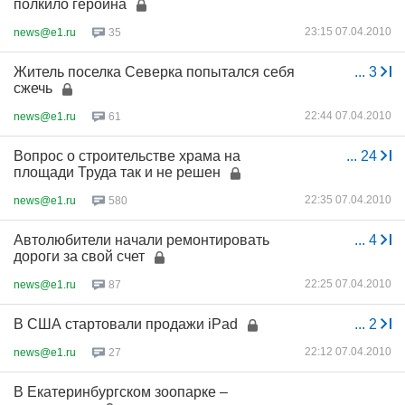
полкило героина
23:15 07.04.2010
news@e1.ru
35
Житель поселка Северка попытался себя
...
3
сжечь
22:44 07.04.2010
news@e1.ru
61
Вопрос о строительстве храма на
...
24
площади Труда так и не решен
22:35 07.04.2010
news@e1.ru
580
Автолюбители начали ремонтировать
...
4
дороги за свой счет
22:25 07.04.2010
news@e1.ru
87
В США стартовали продажи iPad
...
2
22:12 07.04.2010
news@e1.ru
27
В Екатеринбургском зоопарке –