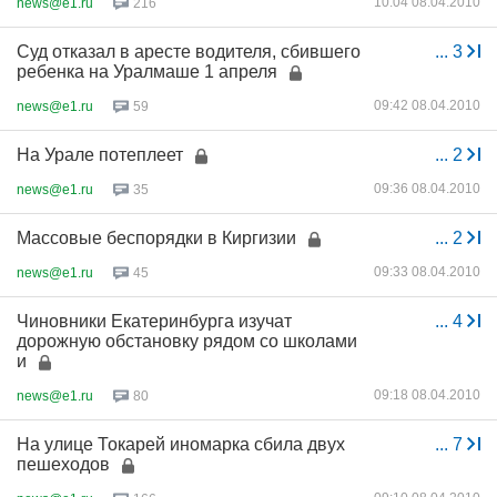
10:04 08.04.2010
news@e1.ru
216
Суд отказал в аресте водителя, сбившего
...
3
ребенка на Уралмаше 1 апреля
09:42 08.04.2010
news@e1.ru
59
На Урале потеплеет
...
2
09:36 08.04.2010
news@e1.ru
35
Массовые беспорядки в Киргизии
...
2
09:33 08.04.2010
news@e1.ru
45
Чиновники Екатеринбурга изучат
...
4
дорожную обстановку рядом со школами
и
09:18 08.04.2010
news@e1.ru
80
На улице Токарей иномарка сбила двух
...
7
пешеходов