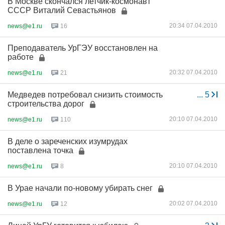
В Москве скончался летчик-космонавт
СССР Виталий Севастьянов
20:34 07.04.2010
news@e1.ru
16
Преподаватель УрГЭУ восстановлен на
работе
20:32 07.04.2010
news@e1.ru
21
Медведев потребовал снизить стоимость
...
5
строительства дорог
20:10 07.04.2010
news@e1.ru
110
В деле о зареченских изумрудах
поставлена точка
20:10 07.04.2010
news@e1.ru
8
В Урае начали по-новому убирать снег
20:02 07.04.2010
news@e1.ru
12