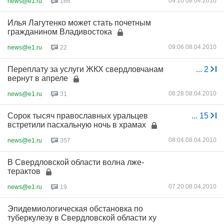
09:10 08.04.2010
news@e1.ru
166
Илья Лагутенко может стать почетным
гражданином Владивостока
09:06 08.04.2010
news@e1.ru
22
Переплату за услуги ЖКХ свердловчанам
...
2
вернут в апреле
08:28 08.04.2010
news@e1.ru
31
Сорок тысяч православных уральцев
...
15
встретили пасхальную ночь в храмах
08:04 08.04.2010
news@e1.ru
357
В Свердловской области волна лже-
терактов
07:20 08.04.2010
news@e1.ru
19
Эпидемиологическая обстановка по
туберкулезу в Свердловской области ху