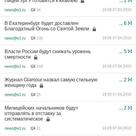
Лицей УрГУ готовится к юбилею
...
2
19:08 07.04.2010
news@e1.ru
26
В Екатеринбург будет доставлен
...
6
Благодатный Огонь со Святой Земли
19:06 07.04.2010
news@e1.ru
138
Власти России будут снижать уровень
...
5
смертности
18:58 07.04.2010
news@e1.ru
108
Журнал Glamour назвал самую стильную
...
2
женщину года
18:53 07.04.2010
news@e1.ru
25
Милицейских начальников будут
...
2
отправлять в отставку за
систематическое
18:28 07.04.2010
news@e1.ru
31