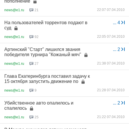
пополнение
22:07 07.04.2010
news@e1.ru
21
На пользователей торрентов подают в
...
4
суд
22:05 07.04.2010
news@e1.ru
92
Артинский "Старт" лишился звания
...
2
победителя турнира "Кожаный мяч"
21:38 07.04.2010
news@e1.ru
27
Глава Екатеринбурга поставил задачу к
15 октября запустить движение по
21:28 07.04.2010
news@e1.ru
9
Убийственное авто опалилось и
...
2
спалилось
21:22 07.04.2010
news@e1.ru
25