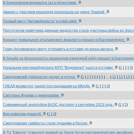
В Березовском взорвался газ в пятиэтажке
Авария с участием пешехода произошла на улице Токарей
Первый матч "Автомобилиста" в плей-офф
Прототипом памятника девушке-медсестре стала участница войны из Зла
Концерт уникального итальянского вокалиста прошел в Екатеринбурге
Главу Артемовского могут отправить в отставку до конца месяца
В борьбе за безопасность пешеходов очередной рейд прошел в Екатерин
Начальник екатеринбургского МУП "Водоконал" ушел в отставку
(
1
|
2
|
3
)
Свердловский губернатор уходит в отпуск
(
1
|
2
|
3
|
4
|
5
| .... |
11
|
12
|
13
|
ГИБДД возместит ущерб пострадавшим на МКАДе
(
1
|
2
|
3
)
Светлана Журова о демографии
Современный энергоблок БАЭС достроят к сентябрю 2013 года
(
1
|
2
)
Вор-извозчик-душегуб
(
1
|
2
)
Свердловские самбисты стали лучшими в России
В ТЦ "Европа" открылся первый на Урале бутик екатеринбургских дизайне