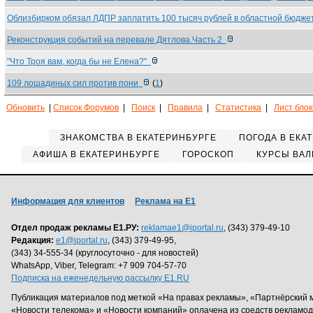
Облизбирком обязал ЛДПР заплатить 100 тысяч рублей в областной бюдж
Реконструкция событий на перевале Дятлова.Часть 2
"Что Троя вам, когда бы не Елена?"
109 лошадиных сил против пони
(
1
)
Обновить
|
Список Форумов
|
Поиск
|
Правила
|
Статистика
|
Лист бло
ЗНАКОМСТВА В ЕКАТЕРИНБУРГЕ
ПОГОДА В ЕКА
АФИША В ЕКАТЕРИНБУРГЕ
ГОРОСКОП
КУРСЫ ВАЛ
Информация для клиентов
Реклама на Е1
Отдел продаж рекламы Е1.РУ:
reklamae1@iportal.ru
, (343) 379-49-10
Редакция:
e1@iportal.ru
, (343) 379-49-95,
(343) 34-555-34 (круглосуточно - для новостей)
WhatsApp, Viber, Telegram: +7 909 704-57-70
Подписка на еженедельную рассылку E1.RU
Публикация материалов под меткой «На правах рекламы», «Партнёрский 
«Новости телекома» и «Новости компаний» оплачена из средств рекламо