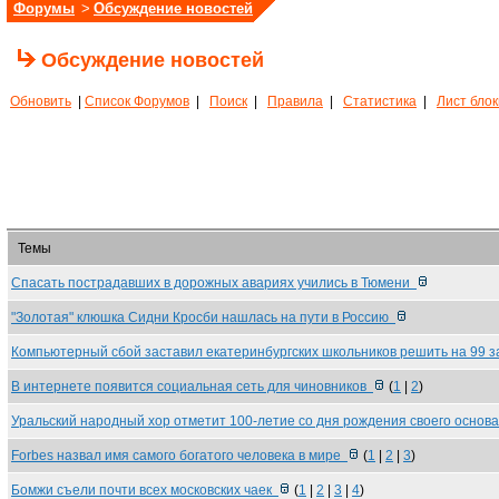
Форумы
>
Обсуждение новостей
Обсуждение новостей
Обновить
|
Список Форумов
|
Поиск
|
Правила
|
Статистика
|
Лист бло
Темы
Спасать пострадавших в дорожных авариях учились в Тюмени
"Золотая" клюшка Сидни Кросби нашлась на пути в Россию
Компьютерный сбой заставил екатеринбургских школьников решить на 99 
В интернете появится социальная сеть для чиновников
(
1
|
2
)
Уральский народный хор отметит 100-летие со дня рождения своего основ
Forbes назвал имя самого богатого человека в мире
(
1
|
2
|
3
)
Бомжи съели почти всех московских чаек
(
1
|
2
|
3
|
4
)