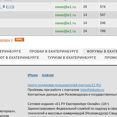
news@e1.ru
ет
(
1
|
2
)
29
574
news@e1.ru
14
547
news@e1.ru
14
246
news@e1.ru
24
799
кировок
|
ТЕРИНБУРГЕ
ПРОБКИ В ЕКАТЕРИНБУРГЕ
ФОРУМЫ В ЕКАТ
ЮТ В ЕКАТЕРИНБУРГЕ
ТУРИЗМ В ЕКАТЕРИНБУРГЕ
ПРОМО
iPhone
Android
Центр поддержки пользователей портала E1.RU
Проблемы при работе с порталом:
help@shkulev.ru
Контактные данные для Роскомнадзора и государственных
Сетевое издание «Е1.РУ Екатеринбург Онлайн» (18+)
Зарегистрировано Федеральной службой по надзору в сф
материал»,
технологий и массовых коммуникаций (Роскомнадзор) Свид
дателя