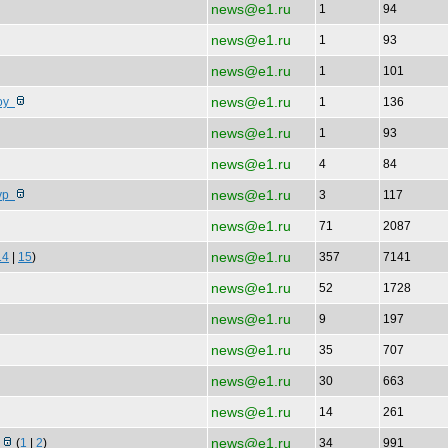
news@e1.ru
1
94
news@e1.ru
1
93
news@e1.ru
1
101
news@e1.ru
тоу
1
136
news@e1.ru
1
93
news@e1.ru
4
84
news@e1.ru
бур
3
117
news@e1.ru
71
2087
news@e1.ru
14
|
15
)
357
7141
news@e1.ru
52
1728
news@e1.ru
9
197
news@e1.ru
35
707
news@e1.ru
30
663
news@e1.ru
14
261
news@e1.ru
р
(
1
|
2
)
34
991