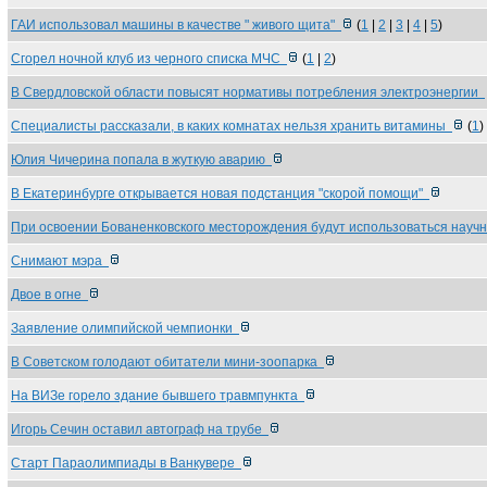
ГАИ использовал машины в качестве " живого щита"
(
1
|
2
|
3
|
4
|
5
)
Сгорел ночной клуб из черного списка МЧС
(
1
|
2
)
В Свердловской области повысят нормативы потребления электроэнергии
Специалисты рассказали, в каких комнатах нельзя хранить витамины
(
1
)
Юлия Чичерина попала в жуткую аварию
В Екатеринбурге открывается новая подстанция "скорой помощи"
При освоении Бованенковского месторождения будут использоваться нау
Снимают мэра
Двое в огне
Заявление олимпийской чемпионки
В Советском голодают обитатели мини-зоопарка
На ВИЗе горело здание бывшего травмпункта
Игорь Сечин оставил автограф на трубе
Старт Параолимпиады в Ванкувере