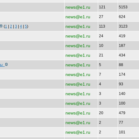
news@e1.ru
121
5153
news@e1.ru
27
624
news@e1.ru
(
1
|
2
|
3
|
4
|
5
)
113
3123
news@e1.ru
24
419
news@e1.ru
10
187
news@e1.ru
21
434
news@e1.ru
чны
5
88
news@e1.ru
7
174
news@e1.ru
4
93
news@e1.ru
3
140
news@e1.ru
3
100
news@e1.ru
20
479
news@e1.ru
2
77
news@e1.ru
2
101