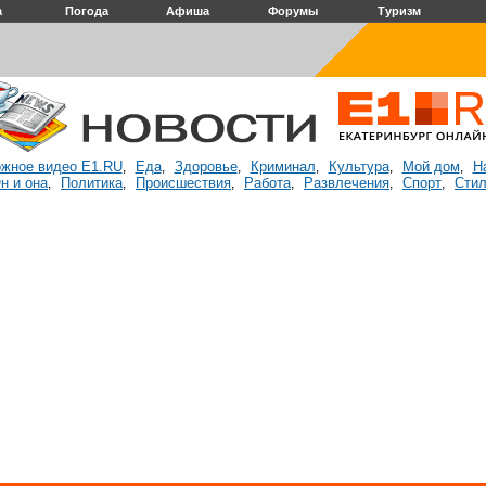
а
Погода
Афиша
Форумы
Туризм
жное видео E1.RU
Еда
Здоровье
Криминал
Культура
Мой дом
Н
,
,
,
,
,
,
н и она
Политика
Происшествия
Работа
Развлечения
Спорт
Стил
,
,
,
,
,
,