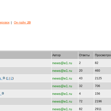
кировок
|
Он-лайн:
20
Автор
Ответы
Просмотро
news@e1.ru
2
82
news@e1.ru
20
460
news@e1.ru
за
(
1
|
2
)
43
2125
news@e1.ru
32
706
news@e1.ru
а
4
156
news@e1.ru
72
2196
news@e1.ru
82
2911