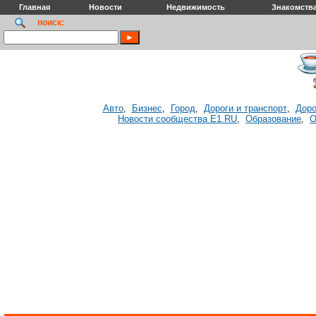
Главная
Новости
Недвижимость
Знакомств
поиск:
Авто
Бизнес
Город
Дороги и транспорт
Доро
,
,
,
,
Новости сообщества E1.RU
Образование
О
,
,