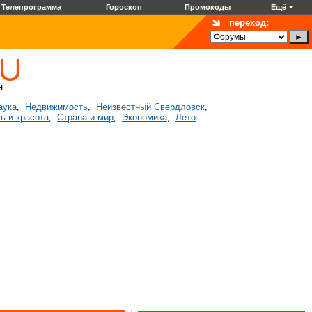
Телепрограмма
Гороскоп
Промокоды
Ещё
переход:
аука
Недвижимость
Неизвестный Свердловск
,
,
,
ь и красота
Страна и мир
Экономика
Лето
,
,
,