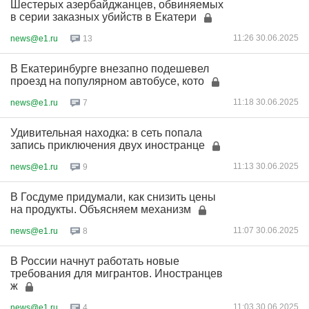
Шестерых азербайджанцев, обвиняемых
в серии заказных убийств в Екатери
11:26 30.06.2025
news@e1.ru
13
В Екатеринбурге внезапно подешевел
проезд на популярном автобусе, кото
11:18 30.06.2025
news@e1.ru
7
Удивительная находка: в сеть попала
запись приключения двух иностранце
11:13 30.06.2025
news@e1.ru
9
В Госдуме придумали, как снизить цены
на продукты. Объясняем механизм
11:07 30.06.2025
news@e1.ru
8
В России начнут работать новые
требования для мигрантов. Иностранцев
ж
11:03 30.06.2025
news@e1.ru
4