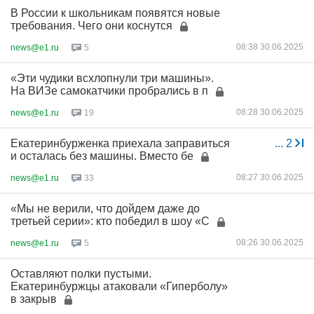
В России к школьникам появятся новые
требования. Чего они коснутся
08:38 30.06.2025
news@e1.ru
5
«Эти чудики всхлопнули три машины».
На ВИЗе самокатчики пробрались в п
08:28 30.06.2025
news@e1.ru
19
Екатеринбурженка приехала заправиться
...
2
и осталась без машины. Вместо бе
08:27 30.06.2025
news@e1.ru
33
«Мы не верили, что дойдем даже до
третьей серии»: кто победил в шоу «С
08:26 30.06.2025
news@e1.ru
5
Оставляют полки пустыми.
Екатеринбуржцы атаковали «Гиперболу»
в закрыв