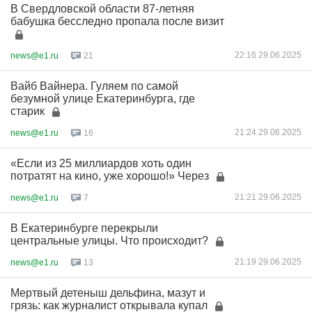
В Свердловской области 87-летняя
бабушка бесследно пропала после визит
22:16 29.06.2025
news@e1.ru
21
Вайб Вайнера. Гуляем по самой
безумной улице Екатеринбурга, где
старик
21:24 29.06.2025
news@e1.ru
16
«Если из 25 миллиардов хоть один
потратят на кино, уже хорошо!» Через
21:21 29.06.2025
news@e1.ru
7
В Екатеринбурге перекрыли
центральные улицы. Что происходит?
21:19 29.06.2025
news@e1.ru
13
Мертвый детеныш дельфина, мазут и
грязь: как журналист открывала купал