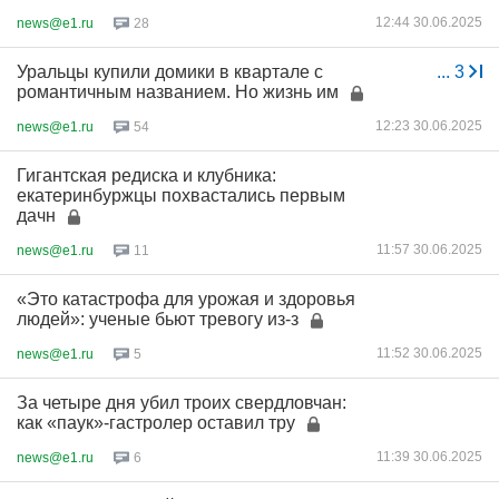
12:44 30.06.2025
news@e1.ru
28
Уральцы купили домики в квартале с
...
3
романтичным названием. Но жизнь им
12:23 30.06.2025
news@e1.ru
54
Гигантская редиска и клубника:
екатеринбуржцы похвастались первым
дачн
11:57 30.06.2025
news@e1.ru
11
«Это катастрофа для урожая и здоровья
людей»: ученые бьют тревогу из-з
11:52 30.06.2025
news@e1.ru
5
За четыре дня убил троих свердловчан:
как «паук»-гастролер оставил тру
11:39 30.06.2025
news@e1.ru
6