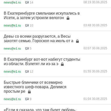
08:19 30.06.2025
news@e1.ru
14
В Екатеринбурге смельчаки искупались в
Исети, а затем устроили велогон
03:48 30.06.2025
news@e1.ru
10
Девы со всеми разругаются, а Весы
захотят семью. Гороскоп на июль от а
02:07 30.06.2025
news@e1.ru
5
В Екатеринбург вот-вот набегут студенты
из области. Взлетят ли из-за э
01:55 30.06.2025
news@e1.ru
12
Быстрые блинчики от всемирно
известного шеф-повара. Делимся
простым ре
01:04 30.06.2025
news@e1.ru
9
«Если я сказала, что там будет любовь,