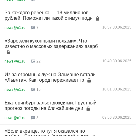
За каждого ребенка — 18 миллионов
рублей. Поможет ли такой стимул подн
10:57 30.06.2025
news@e1.ru
7
«Зарезали кухонными ножами». Что
известно о массовых задержаниях азерб
10:40 30.06.2025
news@e1.ru
22
Из-за огромных луж на Эльмаше встали
«Львята». Как город переживает гр
10:01 30.06.2025
news@e1.ru
15
Екатеринбург зальет дождями. Грустный
прогноз погоды на ближайшие дни
09:56 30.06.2025
news@e1.ru
3
«Если вкратце, то тут я оказался по