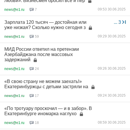
любви». Бизнесмен бросил всё и пер
09:53 30.06.2025
news@e1.ru
7
Зарплата 120 тысяч — достойная или
...
3
уже низкая? Сколько нужно сегодня з
09:29 30.06.2025
news@e1.ru
59
МИД России ответил на претензии
Азербайджана после массовых
задержаний
09:26 30.06.2025
news@e1.ru
24
«В свою страну не можем заехать!»
Екатеринбуржцы с детьми застряли на
09:24 30.06.2025
news@e1.ru
17
«По тротуару проскочил — и в забор». В
Екатеринбурге иномарка наглухо
08:59 30.06.2025
news@e1.ru
18