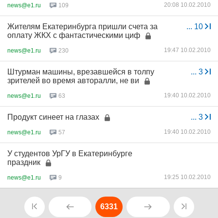
20:08 10.02.2010
news@e1.ru
109
Жителям Екатеринбурга пришли счета за
...
10
оплату ЖКХ с фантастическими циф
19:47 10.02.2010
news@e1.ru
230
Штурман машины, врезавшейся в толпу
...
3
зрителей во время авторалли, не ви
19:40 10.02.2010
news@e1.ru
63
Продукт синеет на глазах
...
3
19:40 10.02.2010
news@e1.ru
57
У студентов УрГУ в Екатеринбурге
праздник
19:25 10.02.2010
news@e1.ru
9
6331