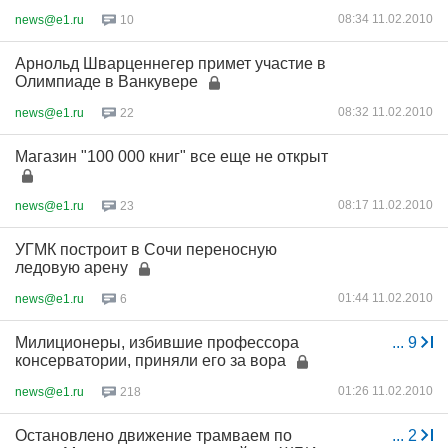
08:34 11.02.2010
news@e1.ru
10
Арнольд Шварценнегер примет участие в
Олимпиаде в Ванкувере
08:32 11.02.2010
news@e1.ru
22
Магазин "100 000 книг" все еще не открыт
08:17 11.02.2010
news@e1.ru
23
УГМК построит в Сочи переносную
ледовую арену
01:44 11.02.2010
news@e1.ru
6
Милиционеры, избившие профессора
...
9
консерватории, приняли его за вора
01:26 11.02.2010
news@e1.ru
218
Остановлено движение трамваем по
...
2