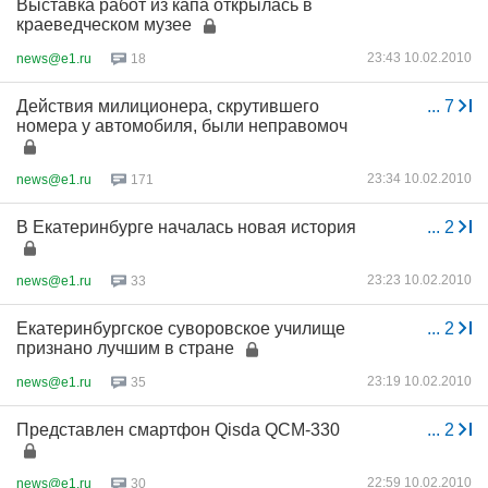
Выставка работ из капа открылась в
краеведческом музее
23:43 10.02.2010
news@e1.ru
18
Действия милиционера, скрутившего
...
7
номера у автомобиля, были неправомоч
23:34 10.02.2010
news@e1.ru
171
В Екатеринбурге началась новая история
...
2
23:23 10.02.2010
news@e1.ru
33
Екатеринбургское суворовское училище
...
2
признано лучшим в стране
23:19 10.02.2010
news@e1.ru
35
Представлен смартфон Qisda QCM-330
...
2
22:59 10.02.2010
news@e1.ru
30