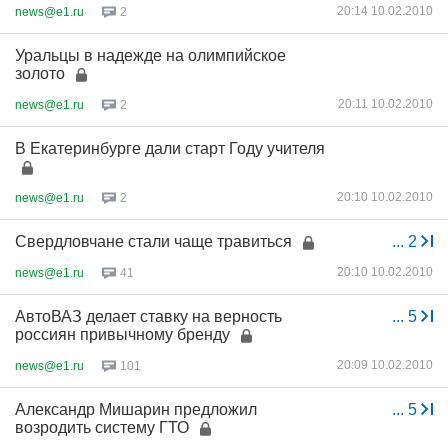
20:14 10.02.2010
news@e1.ru
2
Уральцы в надежде на олимпийское
золото
20:11 10.02.2010
news@e1.ru
2
В Екатеринбурге дали старт Году учителя
20:10 10.02.2010
news@e1.ru
2
Свердловчане стали чаще травиться
...
2
20:10 10.02.2010
news@e1.ru
41
АвтоВАЗ делает ставку на верность
...
5
россиян привычному бренду
20:09 10.02.2010
news@e1.ru
101
Александр Мишарин предложил
...
5
возродить систему ГТО