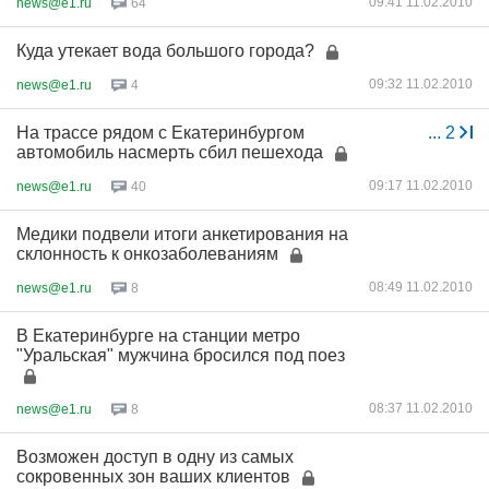
09:41 11.02.2010
news@e1.ru
64
Куда утекает вода большого города?
09:32 11.02.2010
news@e1.ru
4
На трассе рядом с Екатеринбургом
...
2
автомобиль насмерть сбил пешехода
09:17 11.02.2010
news@e1.ru
40
Медики подвели итоги анкетирования на
склонность к онкозаболеваниям
08:49 11.02.2010
news@e1.ru
8
В Екатеринбурге на станции метро
"Уральская" мужчина бросился под поез
08:37 11.02.2010
news@e1.ru
8
Возможен доступ в одну из самых
сокровенных зон ваших клиентов