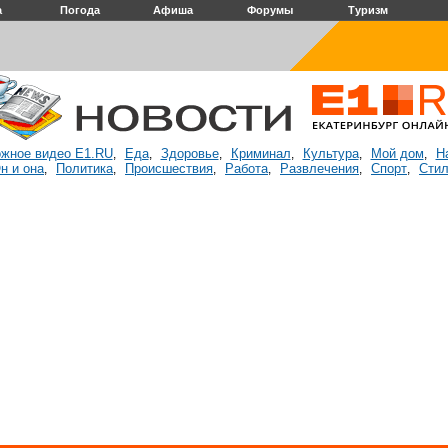
а
Погода
Афиша
Форумы
Туризм
жное видео E1.RU
Еда
Здоровье
Криминал
Культура
Мой дом
Н
,
,
,
,
,
,
н и она
Политика
Происшествия
Работа
Развлечения
Спорт
Стил
,
,
,
,
,
,