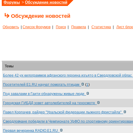
Форумы
>
Обсуждение новостей
Обсуждение новостей
Обновить
|
Список Форумов
|
Поиск
|
Правила
|
Статистика
|
Лист бло
Темы
Более 42-ух килограммов афганского героина изъято в Свердловской обла
Посетителей Е1.RU научат помогать птицам
(
1
)
Под завалами в Гаити обнаружены живые люди
Городская ГИБДД зовет автолюбителей на техосмотр
Павел Корпачев, райдер "Уральской федерации лыжного фристайла"
Свердловчане победили в Чемпионате УрФО по спортивному ориентиров
Первая вечеринка RADIO.E1.RU