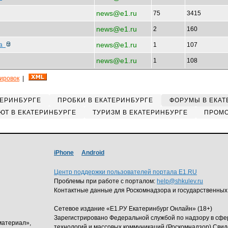
news@e1.ru
75
3415
news@e1.ru
2
160
news@e1.ru
ра
1
107
news@e1.ru
1
108
кировок
|
ТЕРИНБУРГЕ
ПРОБКИ В ЕКАТЕРИНБУРГЕ
ФОРУМЫ В ЕКАТ
ЮТ В ЕКАТЕРИНБУРГЕ
ТУРИЗМ В ЕКАТЕРИНБУРГЕ
ПРОМО
iPhone
Android
Центр поддержки пользователей портала E1.RU
Проблемы при работе с порталом:
help@shkulev.ru
Контактные данные для Роскомнадзора и государственных
Сетевое издание «Е1.РУ Екатеринбург Онлайн» (18+)
Зарегистрировано Федеральной службой по надзору в сф
материал»,
технологий и массовых коммуникаций (Роскомнадзор) Свид