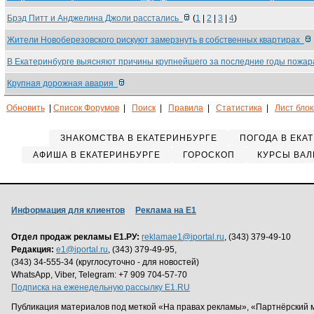
Брэд Питт и Анджелина Джоли расстались
(
1
|
2
|
3
|
4
)
Жители Новоберезовского рискуют замерзнуть в собственных квартирах
В Екатеринбурге выясняют причины крупнейшего за последние годы пожа
Крупная дорожная авария
Обновить
|
Список Форумов
|
Поиск
|
Правила
|
Статистика
|
Лист бло
ЗНАКОМСТВА В ЕКАТЕРИНБУРГЕ
ПОГОДА В ЕКА
АФИША В ЕКАТЕРИНБУРГЕ
ГОРОСКОП
КУРСЫ ВАЛ
Информация для клиентов
Реклама на Е1
Отдел продаж рекламы Е1.РУ:
reklamae1@iportal.ru
, (343) 379-49-10
Редакция:
e1@iportal.ru
, (343) 379-49-95,
(343) 34-555-34 (круглосуточно - для новостей)
WhatsApp, Viber, Telegram: +7 909 704-57-70
Подписка на еженедельную рассылку E1.RU
Публикация материалов под меткой «На правах рекламы», «Партнёрский 