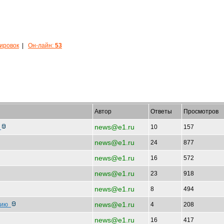
кировок
|
Он-лайн:
53
Автор
Ответы
Просмотров
news@e1.ru
с
10
157
news@e1.ru
24
877
news@e1.ru
16
572
news@e1.ru
23
918
news@e1.ru
8
494
news@e1.ru
анию
4
208
news@e1.ru
16
417