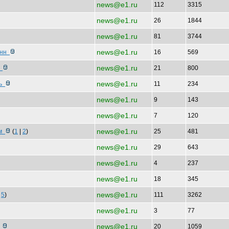
news@e1.ru
112
3315
news@e1.ru
26
1844
news@e1.ru
81
3744
news@e1.ru
онн
16
569
news@e1.ru
е
21
800
news@e1.ru
ль
11
234
news@e1.ru
9
143
news@e1.ru
7
120
news@e1.ru
мм
(
1
|
2
)
25
481
news@e1.ru
29
643
news@e1.ru
4
237
news@e1.ru
18
345
news@e1.ru
|
5
)
111
3262
news@e1.ru
3
77
news@e1.ru
н
20
1059