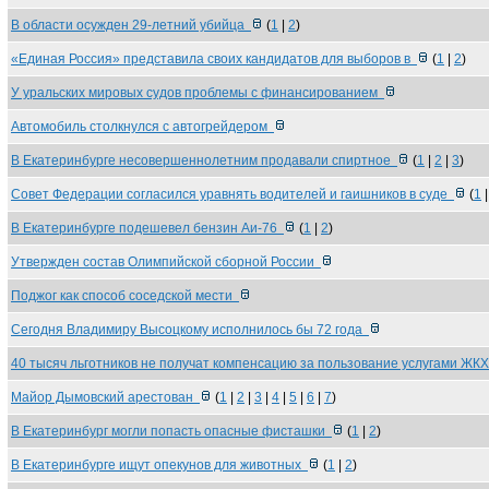
В области осужден 29-летний убийца
(
1
|
2
)
«Единая Россия» представила своих кандидатов для выборов в
(
1
|
2
)
У уральских мировых судов проблемы с финансированием
Автомобиль столкнулся с автогрейдером
В Екатеринбурге несовершеннолетним продавали спиртное
(
1
|
2
|
3
)
Совет Федерации согласился уравнять водителей и гаишников в суде
(
1
В Екатеринбурге подешевел бензин Аи-76
(
1
|
2
)
Утвержден состав Олимпийской сборной России
Поджог как способ соседской мести
Сегодня Владимиру Высоцкому исполнилось бы 72 года
40 тысяч льготников не получат компенсацию за пользование услугами ЖК
Майор Дымовский арестован
(
1
|
2
|
3
|
4
|
5
|
6
|
7
)
В Екатеринбург могли попасть опасные фисташки
(
1
|
2
)
В Екатеринбурге ищут опекунов для животных
(
1
|
2
)