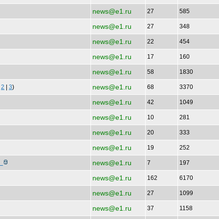
news@e1.ru
27
585
news@e1.ru
27
348
news@e1.ru
22
454
news@e1.ru
17
160
news@e1.ru
58
1830
news@e1.ru
|
2
|
3
)
68
3370
news@e1.ru
42
1049
news@e1.ru
10
281
news@e1.ru
20
333
news@e1.ru
19
252
news@e1.ru
Х
7
197
news@e1.ru
162
6170
news@e1.ru
27
1099
news@e1.ru
37
1158