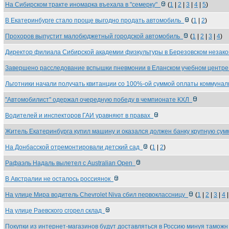
На Сибирском тракте иномарка въехала в "семерку"
(
1
|
2
|
3
|
4
|
5
)
В Екатеринбурге стало проще выгодно продать автомобиль
(
1
|
2
)
Прохоров выпустит малобюджетный городской автомобиль
(
1
|
2
|
3
|
4
)
Директор филиала Сибирской академии физкультуры в Березовском незак
Завершено расследование вспышки пневмонии в Еланском учебном центр
Льготники начали получать квитанции со 100%-ой суммой оплаты коммуна
"Автомобилист" одержал очередную победу в чемпионате КХЛ
Водителей и инспекторов ГАИ уравняют в правах
Житель Екатеринбурга купил машину и оказался должен банку крупную су
На Донбасской отремонтировали детский сад
(
1
|
2
)
Рафаэль Надаль вылетел с Australian Open
В Австралии не осталось россиянок
На улице Мира водитель Chevrolet Niva сбил первоклассницу
(
1
|
2
|
3
|
4
На улице Раевского сгорел склад
Покупки из интернет-магазинов будут доставляться в Россию минуя тамож