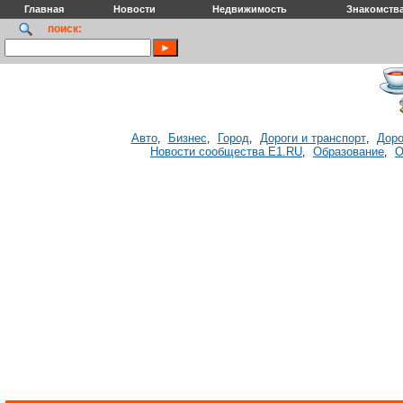
Главная
Новости
Недвижимость
Знакомств
поиск:
Авто
Бизнес
Город
Дороги и транспорт
Доро
,
,
,
,
Новости сообщества E1.RU
Образование
О
,
,