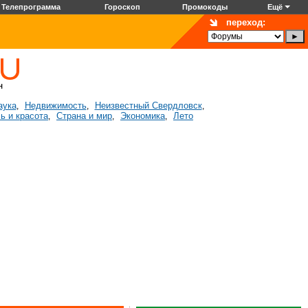
Телепрограмма
Гороскоп
Промокоды
Ещё
переход:
аука
Недвижимость
Неизвестный Свердловск
,
,
,
ь и красота
Страна и мир
Экономика
Лето
,
,
,